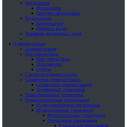
Фотогалерея
Фотогалерея
Загрузить фотографии
Видеогалерея
Видеогалерея
Добавить видео
Телефоны экстренных служб
Администрация
Администрация
Мэр города Орла
Мэр города Орла
Полномочия
Отчеты
Структура администрации
Справочник администрации
Справочник администрации
Телефонный справочник
Территориальные управления
Подведомственные организации
Подведомственные организации
Муниципальные учреждения
Муниципальные учреждения
Учреждения образования
Учреждения образования