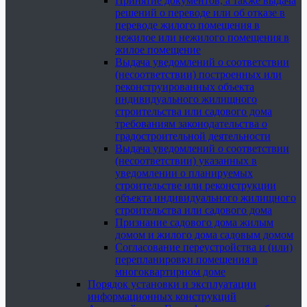
Принятие документов, а также выдача
решений о переводе или об отказе в
переводе жилого помещения в
нежилое или нежилого помещения в
жилое помещение
Выдача уведомлений о соответствии
(несоответствии) построенных или
реконструированных объекта
индивидуального жилищного
строительства или садового дома
требованиям законодательства о
градостроительной деятельности
Выдача уведомлений о соответствии
(несоответствии) указанных в
уведомлении о планируемых
строительстве или реконструкции
объекта индивидуального жилищного
строительства или садового дома
Признание садового дома жилым
домом и жилого дома садовым домом
Согласование переустройства и (или)
перепланировки помещения в
многоквартирном доме
Порядок установки и эксплуатации
информационных конструкций