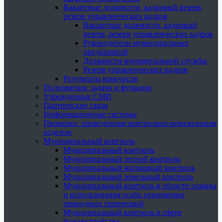
Вакантные должности, кадровый резерв,
резерв управленческих кадров
Вакантные должности, кадровый
резерв, резерв управленческих кадров
Руководители муниципальных
предприятий
Должности муниципальной службы
Резерв управленческих кадров
Результаты конкурсов
Полномочия, задачи и функции
Учрежденные СМИ
Партнерские связи
Информационные системы
Проверки, проведенные контрольно-ревизионным
отделом
Муниципальный контроль
Муниципальный контроль
Муниципальный лесной контроль
Муниципальный жилищный контроль
Муниципальный земельный контроль
Муниципальный контроль в области охраны
и использования особо охраняемых
природных территорий
Муниципальный контроль в сфере
благоустройства