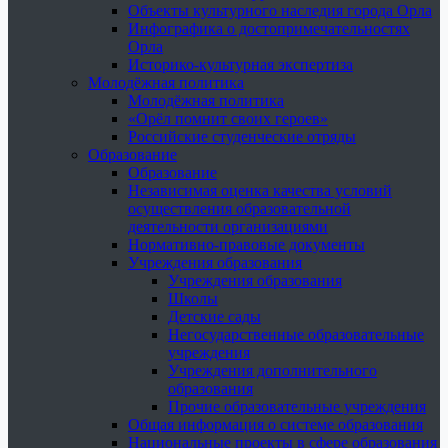
Объекты культурного наследия города Орла
Инфографика о достопримечательностях
Орла
Историко-культурная экспертиза
Молодёжная политика
Молодёжная политика
«Орёл помнит своих героев»
Российские студенческие отряды
Образование
Образование
Независимая оценка качества условий
осуществления образовательной
деятельности организациями
Нормативно-правовые документы
Учреждения образования
Учреждения образования
Школы
Детские сады
Негосударственные образовательные
учреждения
Учреждения дополнительного
образования
Прочие образовательные учреждения
Общая информация о системе образования
Национальные проекты в сфере образования