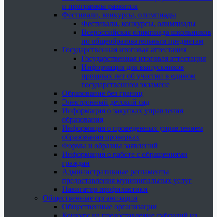
и программы развития
Фестивали, конкурсы, олимпиады
Фестивали, конкурсы, олимпиады
Всероссийская олимпиада школьников
по общеобразовательным предметам
Государственная итоговая аттестация
Государственная итоговая аттестация
Информация для выпускников
прошлых лет об участии в едином
государственном экзамене
Образование без границ
Электронный детский сад
Информация о закупках управления
образования
Информация о проведенных управлением
образования проверках
Формы и образцы заявлений
Информация о работе с обращениями
граждан
Административные регламенты
предоставления муниципальных услуг
Навигатор профилактики
Общественные организации
Общественные организации
Конкурс на предоставление субсидий из