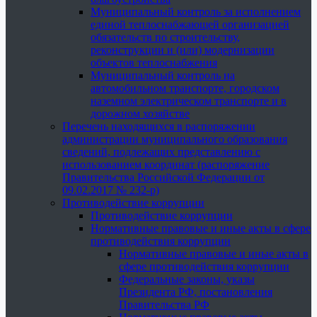
Муниципальный контроль за исполнением
единой теплоснабжающей организацией
обязательств по строительству,
реконструкции и (или) модернизации
объектов теплоснабжения
Муниципальный контроль на
автомобильном транспорте, городском
наземном электрическом транспорте и в
дорожном хозяйстве
Перечень находящихся в распоряжении
администрации муниципального образования
сведений, подлежащих представлению с
использованием координат (распоряжение
Правительства Российской Федерации от
09.02.2017 № 232-р)
Противодействие коррупции
Противодействие коррупции
Нормативные правовые и иные акты в сфере
противодействия коррупции
Нормативные правовые и иные акты в
сфере противодействия коррупции
Федеральные законы, указы
Президента РФ, постановления
Правительства РФ