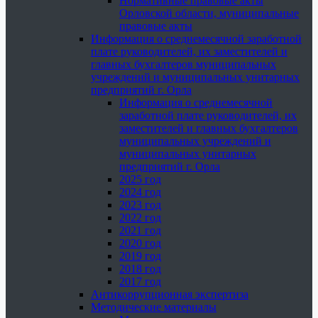
Нормативные правовые акты
Орловской области, муниципальные
правовые акты
Информация о среднемесячной заработной
плате руководителей, их заместителей и
главных бухгалтеров муниципальных
учреждений и муниципальных унитарных
предприятий г. Орла
Информация о среднемесячной
заработной плате руководителей, их
заместителей и главных бухгалтеров
муниципальных учреждений и
муниципальных унитарных
предприятий г. Орла
2025 год
2024 год
2023 год
2022 год
2021 год
2020 год
2019 год
2018 год
2017 год
Антикоррупционная экспертиза
Методические материалы