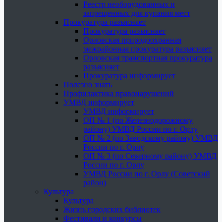
Реестр необорудованных и
запрещенных для купания мест
Прокуратура разъясняет
Прокуратура разъясняет
Орловская природоохранная
межрайонная прокуратура разъясняет
Орловская транспортная прокуратура
разъясняет
Прокуратура информирует
Полезно знать
Профилактика правонарушений
УМВД информирует
УМВД информирует
ОП № 1 (по Железнодорожному
району) УМВД России по г. Орлу
ОП № 2 (по Заводскому району) УМВД
России по г. Орлу
ОП № 3 (по Северному району) УМВД
России по г. Орлу
УМВД России по г. Орлу (Советский
район)
Культура
Культура
Жизнь городских библиотек
Фестивали и конкурсы