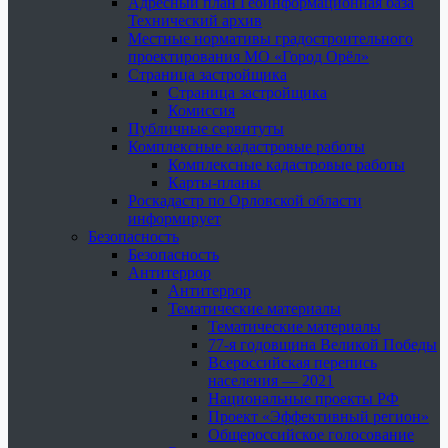
Адресный план Геоинформационная база
Технический архив
Местные нормативы градостроительного
проектирования МО «Город Орёл»
Страница застройщика
Страница застройщика
Комиссия
Публичные сервитуты
Комплексные кадастровые работы
Комплексные кадастровые работы
Карты-планы
Роскадастр по Орловской области
информирует
Безопасность
Безопасность
Антитеррор
Антитеррор
Тематические материалы
Тематические материалы
77-я годовщина Великой Победы
Всероссийская перепись
населения — 2021
Национальные проекты РФ
Проект «Эффективный регион»
Общероссийское голосование