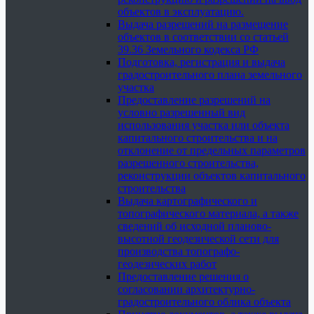
объектов в эксплуатацию.
Выдача разрешений на размещение
объектов в соответствии со статьей
39.36 Земельного кодекса РФ
Подготовка, регистрация и выдача
градостроительного плана земельного
участка
Предоставление разрешений на
условно разрешенный вид
использования участка или объекта
капитального строительства и на
отклонение от предельных параметров
разрешенного строительства,
реконструкции объектов капитального
строительства
Выдача картографического и
топографического материала, а также
сведений об исходной планово-
высотной геодезической сети для
производства топографо-
геодезических работ
Предоставление решения о
согласовании архитектурно-
градостроительного облика объекта