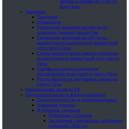
ареной и домами №7,9 по ул.
Картукова
Транспорт
Транспорт
Объявления
Расписание движения автобусов по
сезонным (дачным) маршрутам
Расписания движения автобусов по
маршрутам муниципальной маршрутной
сети города Орла
Схемы маршрутов регулярных перевозок
муниципальной маршрутной сети города
Орла
Тарифы на проезд в городском
пассажирском транспорте в городе Орле
Реестр маршрутов регулярных перевозок
города Орла
Национальные проекты РФ
Градостроительство и землепользование
Градостроительство и землепользование
Земельные участки
Публичные слушания
Публичные слушания
Заключения о результатах публичных
слушаний, 2026 год