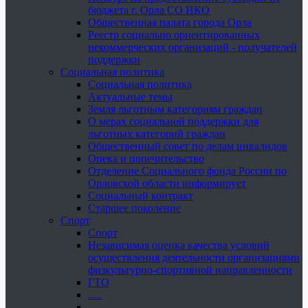
бюджета г. Орла СО НКО
Общественная палата города Орла
Реестр социально ориентированных
некоммерческих организаций - получателей
поддержки
Социальная политика
Социальная политика
Актуальные темы
Земля льготным категориям граждан
О мерах социальной поддержки для
льготных категорий граждан
Общественный совет по делам инвалидов
Опека и попечительство
Отделение Социального фонда России по
Орловской области информирует
Социальный контракт
Старшее поколение
Спорт
Спорт
Независимая оценка качества условий
осуществления деятельности организациями
физкультурно-спортивной направленности
ГТО
.....
......