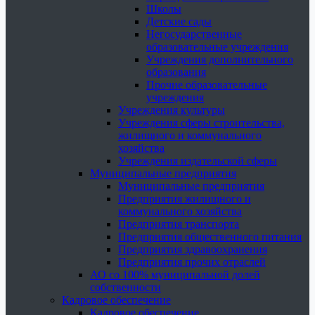
Школы
Детские сады
Негосударственные
образовательные учреждения
Учреждения дополнительного
образования
Прочие образовательные
учреждения
Учреждения культуры
Учреждения сферы строительства,
жилищного и коммунального
хозяйства
Учреждения издательской сферы
Муниципальные предприятия
Муниципальные предприятия
Предприятия жилищного и
коммунального хозяйства
Предприятия транспорта
Предприятия общественного питания
Предприятия здравоохранения
Предприятия прочих отраслей
АО со 100% муниципальной долей
собственности
Кадровое обеспечение
Кадровое обеспечение