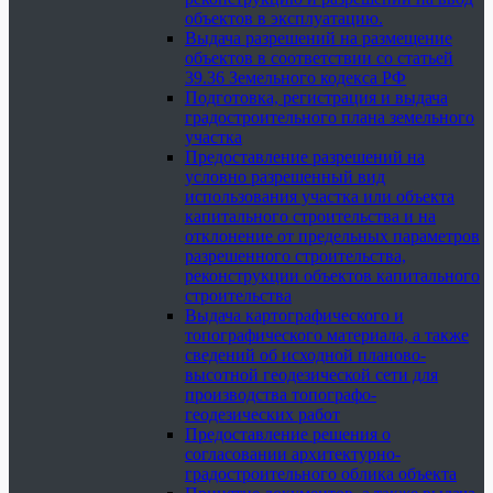
объектов в эксплуатацию.
Выдача разрешений на размещение
объектов в соответствии со статьей
39.36 Земельного кодекса РФ
Подготовка, регистрация и выдача
градостроительного плана земельного
участка
Предоставление разрешений на
условно разрешенный вид
использования участка или объекта
капитального строительства и на
отклонение от предельных параметров
разрешенного строительства,
реконструкции объектов капитального
строительства
Выдача картографического и
топографического материала, а также
сведений об исходной планово-
высотной геодезической сети для
производства топографо-
геодезических работ
Предоставление решения о
согласовании архитектурно-
градостроительного облика объекта