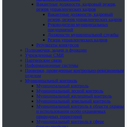
Вакантные должности, кадровый резерв,
резерв управленческих кадров
Вакантные должности, кадровый
резерв, резерв управленческих кадров
Руководители муниципальных
предприятий
Должности муниципальной службы
Резерв управленческих кадров
Результаты конкурсов
Полномочия, задачи и функции
Учрежденные СМИ
Партнерские связи
Информационные системы
Проверки, проведенные контрольно-ревизионным
отделом
Муниципальный контроль
Муниципальный контроль
Муниципальный лесной контроль
Муниципальный жилищный контроль
Муниципальный земельный контроль
Муниципальный контроль в области охраны
и использования особо охраняемых
природных территорий
Муниципальный контроль в сфере
благоустройства