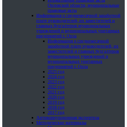
Нормативные правовые акты
Орловской области, муниципальные
правовые акты
Информация о среднемесячной заработной
плате руководителей, их заместителей и
главных бухгалтеров муниципальных
учреждений и муниципальных унитарных
предприятий г. Орла
Информация о среднемесячной
заработной плате руководителей, их
заместителей и главных бухгалтеров
муниципальных учреждений и
муниципальных унитарных
предприятий г. Орла
2025 год
2024 год
2023 год
2022 год
2021 год
2020 год
2019 год
2018 год
2017 год
Антикоррупционная экспертиза
Методические материалы