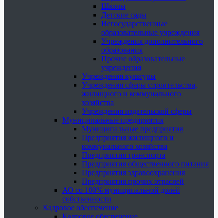
Школы
Детские сады
Негосударственные
образовательные учреждения
Учреждения дополнительного
образования
Прочие образовательные
учреждения
Учреждения культуры
Учреждения сферы строительства,
жилищного и коммунального
хозяйства
Учреждения издательской сферы
Муниципальные предприятия
Муниципальные предприятия
Предприятия жилищного и
коммунального хозяйства
Предприятия транспорта
Предприятия общественного питания
Предприятия здравоохранения
Предприятия прочих отраслей
АО со 100% муниципальной долей
собственности
Кадровое обеспечение
Кадровое обеспечение