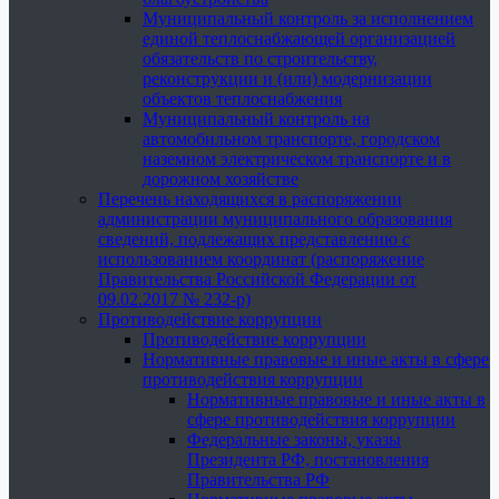
Муниципальный контроль за исполнением
единой теплоснабжающей организацией
обязательств по строительству,
реконструкции и (или) модернизации
объектов теплоснабжения
Муниципальный контроль на
автомобильном транспорте, городском
наземном электрическом транспорте и в
дорожном хозяйстве
Перечень находящихся в распоряжении
администрации муниципального образования
сведений, подлежащих представлению с
использованием координат (распоряжение
Правительства Российской Федерации от
09.02.2017 № 232-р)
Противодействие коррупции
Противодействие коррупции
Нормативные правовые и иные акты в сфере
противодействия коррупции
Нормативные правовые и иные акты в
сфере противодействия коррупции
Федеральные законы, указы
Президента РФ, постановления
Правительства РФ