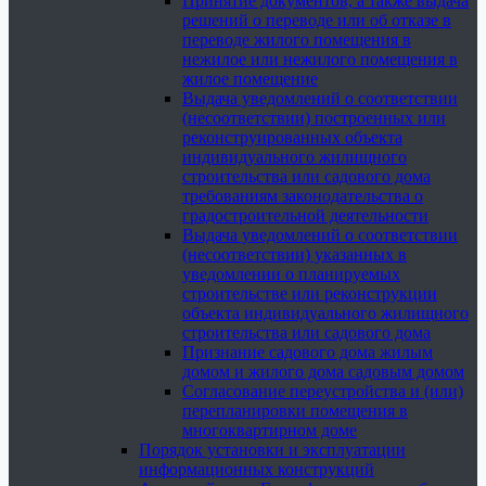
Принятие документов, а также выдача
решений о переводе или об отказе в
переводе жилого помещения в
нежилое или нежилого помещения в
жилое помещение
Выдача уведомлений о соответствии
(несоответствии) построенных или
реконструированных объекта
индивидуального жилищного
строительства или садового дома
требованиям законодательства о
градостроительной деятельности
Выдача уведомлений о соответствии
(несоответствии) указанных в
уведомлении о планируемых
строительстве или реконструкции
объекта индивидуального жилищного
строительства или садового дома
Признание садового дома жилым
домом и жилого дома садовым домом
Согласование переустройства и (или)
перепланировки помещения в
многоквартирном доме
Порядок установки и эксплуатации
информационных конструкций