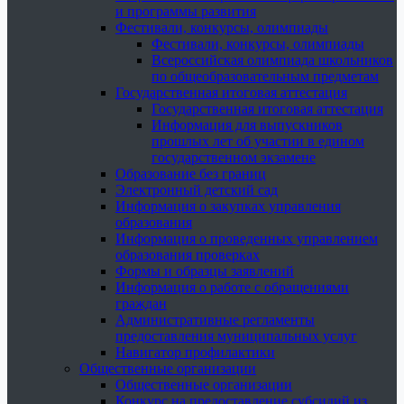
и программы развития
Фестивали, конкурсы, олимпиады
Фестивали, конкурсы, олимпиады
Всероссийская олимпиада школьников
по общеобразовательным предметам
Государственная итоговая аттестация
Государственная итоговая аттестация
Информация для выпускников
прошлых лет об участии в едином
государственном экзамене
Образование без границ
Электронный детский сад
Информация о закупках управления
образования
Информация о проведенных управлением
образования проверках
Формы и образцы заявлений
Информация о работе с обращениями
граждан
Административные регламенты
предоставления муниципальных услуг
Навигатор профилактики
Общественные организации
Общественные организации
Конкурс на предоставление субсидий из