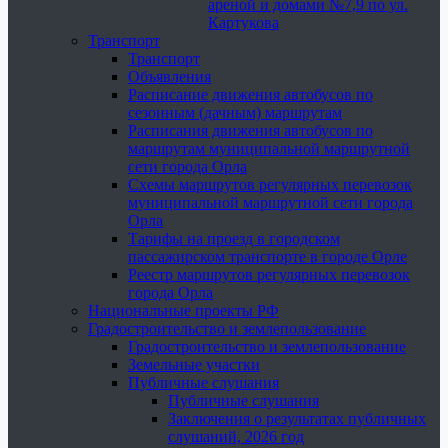
ареной и домами №7,9 по ул.
Картукова
Транспорт
Транспорт
Объявления
Расписание движения автобусов по
сезонным (дачным) маршрутам
Расписания движения автобусов по
маршрутам муниципальной маршрутной
сети города Орла
Схемы маршрутов регулярных перевозок
муниципальной маршрутной сети города
Орла
Тарифы на проезд в городском
пассажирском транспорте в городе Орле
Реестр маршрутов регулярных перевозок
города Орла
Национальные проекты РФ
Градостроительство и землепользование
Градостроительство и землепользование
Земельные участки
Публичные слушания
Публичные слушания
Заключения о результатах публичных
слушаний, 2026 год