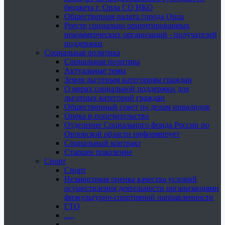
бюджета г. Орла СО НКО
Общественная палата города Орла
Реестр социально ориентированных
некоммерческих организаций - получателей
поддержки
Социальная политика
Социальная политика
Актуальные темы
Земля льготным категориям граждан
О мерах социальной поддержки для
льготных категорий граждан
Общественный совет по делам инвалидов
Опека и попечительство
Отделение Социального фонда России по
Орловской области информирует
Социальный контракт
Старшее поколение
Спорт
Спорт
Независимая оценка качества условий
осуществления деятельности организациями
физкультурно-спортивной направленности
ГТО
.....
......