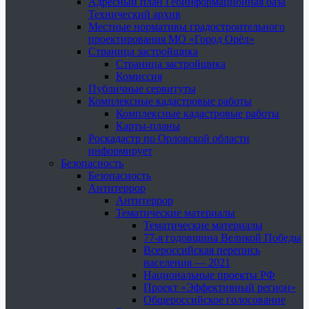
Адресный план Геоинформационная база
Технический архив
Местные нормативы градостроительного
проектирования МО «Город Орёл»
Страница застройщика
Страница застройщика
Комиссия
Публичные сервитуты
Комплексные кадастровые работы
Комплексные кадастровые работы
Карты-планы
Роскадастр по Орловской области
информирует
Безопасность
Безопасность
Антитеррор
Антитеррор
Тематические материалы
Тематические материалы
77-я годовщина Великой Победы
Всероссийская перепись
населения — 2021
Национальные проекты РФ
Проект «Эффективный регион»
Общероссийское голосование