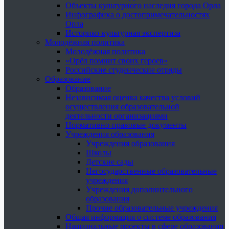
Объекты культурного наследия города Орла
Инфографика о достопримечательностях
Орла
Историко-культурная экспертиза
Молодёжная политика
Молодёжная политика
«Орёл помнит своих героев»
Российские студенческие отряды
Образование
Образование
Независимая оценка качества условий
осуществления образовательной
деятельности организациями
Нормативно-правовые документы
Учреждения образования
Учреждения образования
Школы
Детские сады
Негосударственные образовательные
учреждения
Учреждения дополнительного
образования
Прочие образовательные учреждения
Общая информация о системе образования
Национальные проекты в сфере образования