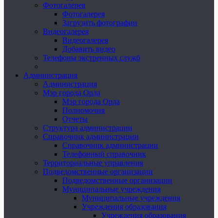
Фотогалерея
Фотогалерея
Загрузить фотографии
Видеогалерея
Видеогалерея
Добавить видео
Телефоны экстренных служб
Администрация
Администрация
Мэр города Орла
Мэр города Орла
Полномочия
Отчеты
Структура администрации
Справочник администрации
Справочник администрации
Телефонный справочник
Территориальные управления
Подведомственные организации
Подведомственные организации
Муниципальные учреждения
Муниципальные учреждения
Учреждения образования
Учреждения образования