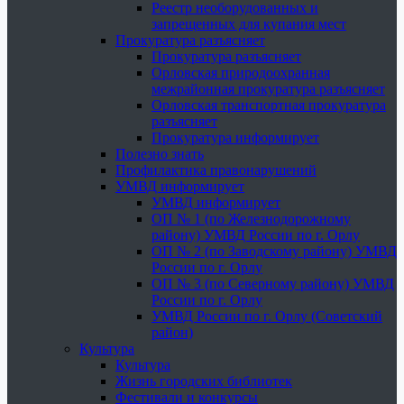
Реестр необорудованных и
запрещенных для купания мест
Прокуратура разъясняет
Прокуратура разъясняет
Орловская природоохранная
межрайонная прокуратура разъясняет
Орловская транспортная прокуратура
разъясняет
Прокуратура информирует
Полезно знать
Профилактика правонарушений
УМВД информирует
УМВД информирует
ОП № 1 (по Железнодорожному
району) УМВД России по г. Орлу
ОП № 2 (по Заводскому району) УМВД
России по г. Орлу
ОП № 3 (по Северному району) УМВД
России по г. Орлу
УМВД России по г. Орлу (Советский
район)
Культура
Культура
Жизнь городских библиотек
Фестивали и конкурсы