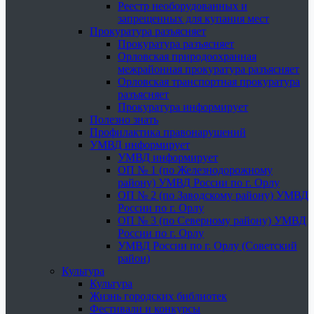
Реестр необорудованных и
запрещенных для купания мест
Прокуратура разъясняет
Прокуратура разъясняет
Орловская природоохранная
межрайонная прокуратура разъясняет
Орловская транспортная прокуратура
разъясняет
Прокуратура информирует
Полезно знать
Профилактика правонарушений
УМВД информирует
УМВД информирует
ОП № 1 (по Железнодорожному
району) УМВД России по г. Орлу
ОП № 2 (по Заводскому району) УМВД
России по г. Орлу
ОП № 3 (по Северному району) УМВД
России по г. Орлу
УМВД России по г. Орлу (Советский
район)
Культура
Культура
Жизнь городских библиотек
Фестивали и конкурсы