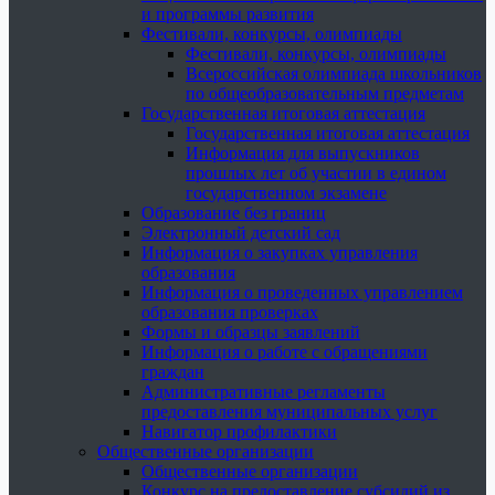
и программы развития
Фестивали, конкурсы, олимпиады
Фестивали, конкурсы, олимпиады
Всероссийская олимпиада школьников
по общеобразовательным предметам
Государственная итоговая аттестация
Государственная итоговая аттестация
Информация для выпускников
прошлых лет об участии в едином
государственном экзамене
Образование без границ
Электронный детский сад
Информация о закупках управления
образования
Информация о проведенных управлением
образования проверках
Формы и образцы заявлений
Информация о работе с обращениями
граждан
Административные регламенты
предоставления муниципальных услуг
Навигатор профилактики
Общественные организации
Общественные организации
Конкурс на предоставление субсидий из