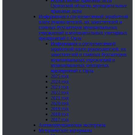
Нормативные правовые акты
Орловской области, муниципальные
правовые акты
Информация о среднемесячной заработной
плате руководителей, их заместителей и
главных бухгалтеров муниципальных
учреждений и муниципальных унитарных
предприятий г. Орла
Информация о среднемесячной
заработной плате руководителей, их
заместителей и главных бухгалтеров
муниципальных учреждений и
муниципальных унитарных
предприятий г. Орла
2025 год
2024 год
2023 год
2022 год
2021 год
2020 год
2019 год
2018 год
2017 год
Антикоррупционная экспертиза
Методические материалы