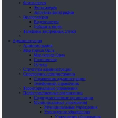
Фотогалерея
Фотогалерея
Загрузить фотографии
Видеогалерея
Видеогалерея
Добавить видео
Телефоны экстренных служб
Администрация
Администрация
Мэр города Орла
Мэр города Орла
Полномочия
Отчеты
Структура администрации
Справочник администрации
Справочник администрации
Телефонный справочник
Территориальные управления
Подведомственные организации
Подведомственные организации
Муниципальные учреждения
Муниципальные учреждения
Учреждения образования
Учреждения образования