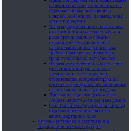
Принятие документов, а также выдача
решений о переводе или об отказе в
переводе жилого помещения в
нежилое или нежилого помещения в
жилое помещение
Выдача уведомлений о соответствии
(несоответствии) построенных или
реконструированных объекта
индивидуального жилищного
строительства или садового дома
требованиям законодательства о
градостроительной деятельности
Выдача уведомлений о соответствии
(несоответствии) указанных в
уведомлении о планируемых
строительстве или реконструкции
объекта индивидуального жилищного
строительства или садового дома
Признание садового дома жилым
домом и жилого дома садовым домом
Согласование переустройства и (или)
перепланировки помещения в
многоквартирном доме
Порядок установки и эксплуатации
информационных конструкций