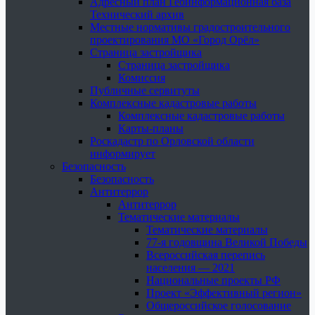
Адресный план Геоинформационная база
Технический архив
Местные нормативы градостроительного
проектирования МО «Город Орёл»
Страница застройщика
Страница застройщика
Комиссия
Публичные сервитуты
Комплексные кадастровые работы
Комплексные кадастровые работы
Карты-планы
Роскадастр по Орловской области
информирует
Безопасность
Безопасность
Антитеррор
Антитеррор
Тематические материалы
Тематические материалы
77-я годовщина Великой Победы
Всероссийская перепись
населения — 2021
Национальные проекты РФ
Проект «Эффективный регион»
Общероссийское голосование