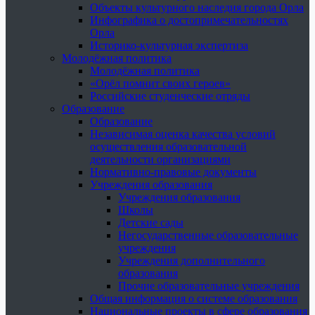
Объекты культурного наследия города Орла
Инфографика о достопримечательностях
Орла
Историко-культурная экспертиза
Молодёжная политика
Молодёжная политика
«Орёл помнит своих героев»
Российские студенческие отряды
Образование
Образование
Независимая оценка качества условий
осуществления образовательной
деятельности организациями
Нормативно-правовые документы
Учреждения образования
Учреждения образования
Школы
Детские сады
Негосударственные образовательные
учреждения
Учреждения дополнительного
образования
Прочие образовательные учреждения
Общая информация о системе образования
Национальные проекты в сфере образования