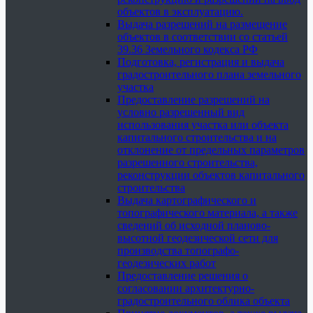
объектов в эксплуатацию.
Выдача разрешений на размещение
объектов в соответствии со статьей
39.36 Земельного кодекса РФ
Подготовка, регистрация и выдача
градостроительного плана земельного
участка
Предоставление разрешений на
условно разрешенный вид
использования участка или объекта
капитального строительства и на
отклонение от предельных параметров
разрешенного строительства,
реконструкции объектов капитального
строительства
Выдача картографического и
топографического материала, а также
сведений об исходной планово-
высотной геодезической сети для
производства топографо-
геодезических работ
Предоставление решения о
согласовании архитектурно-
градостроительного облика объекта