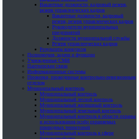
Вакантные должности, кадровый резерв,
резерв управленческих кадров
Вакантные должности, кадровый
резерв, резерв управленческих кадров
Руководители муниципальных
предприятий
Должности муниципальной службы
Резерв управленческих кадров
Результаты конкурсов
Полномочия, задачи и функции
Учрежденные СМИ
Партнерские связи
Информационные системы
Проверки, проведенные контрольно-ревизионным
отделом
Муниципальный контроль
Муниципальный контроль
Муниципальный лесной контроль
Муниципальный жилищный контроль
Муниципальный земельный контроль
Муниципальный контроль в области охраны
и использования особо охраняемых
природных территорий
Муниципальный контроль в сфере
благоустройства