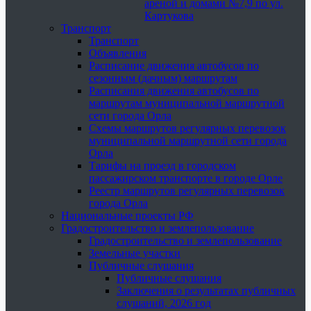
ареной и домами №7,9 по ул.
Картукова
Транспорт
Транспорт
Объявления
Расписание движения автобусов по
сезонным (дачным) маршрутам
Расписания движения автобусов по
маршрутам муниципальной маршрутной
сети города Орла
Схемы маршрутов регулярных перевозок
муниципальной маршрутной сети города
Орла
Тарифы на проезд в городском
пассажирском транспорте в городе Орле
Реестр маршрутов регулярных перевозок
города Орла
Национальные проекты РФ
Градостроительство и землепользование
Градостроительство и землепользование
Земельные участки
Публичные слушания
Публичные слушания
Заключения о результатах публичных
слушаний, 2026 год