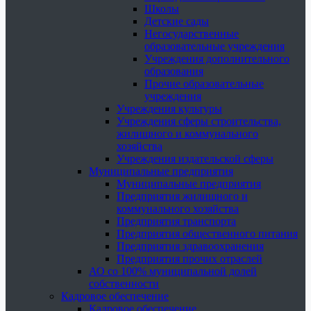
Школы
Детские сады
Негосударственные
образовательные учреждения
Учреждения дополнительного
образования
Прочие образовательные
учреждения
Учреждения культуры
Учреждения сферы строительства,
жилищного и коммунального
хозяйства
Учреждения издательской сферы
Муниципальные предприятия
Муниципальные предприятия
Предприятия жилищного и
коммунального хозяйства
Предприятия транспорта
Предприятия общественного питания
Предприятия здравоохранения
Предприятия прочих отраслей
АО со 100% муниципальной долей
собственности
Кадровое обеспечение
Кадровое обеспечение