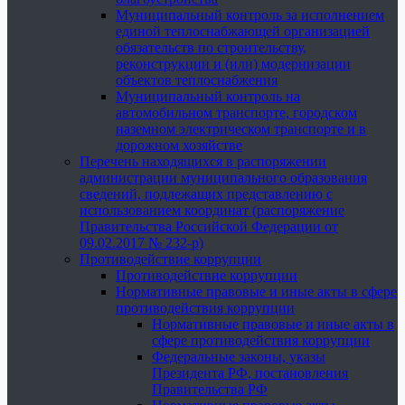
Муниципальный контроль за исполнением
единой теплоснабжающей организацией
обязательств по строительству,
реконструкции и (или) модернизации
объектов теплоснабжения
Муниципальный контроль на
автомобильном транспорте, городском
наземном электрическом транспорте и в
дорожном хозяйстве
Перечень находящихся в распоряжении
администрации муниципального образования
сведений, подлежащих представлению с
использованием координат (распоряжение
Правительства Российской Федерации от
09.02.2017 № 232-р)
Противодействие коррупции
Противодействие коррупции
Нормативные правовые и иные акты в сфере
противодействия коррупции
Нормативные правовые и иные акты в
сфере противодействия коррупции
Федеральные законы, указы
Президента РФ, постановления
Правительства РФ