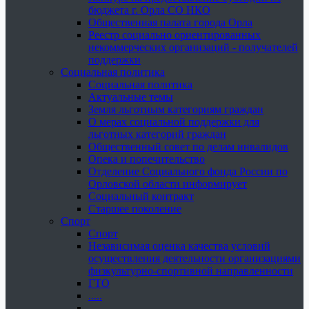
бюджета г. Орла СО НКО
Общественная палата города Орла
Реестр социально ориентированных
некоммерческих организаций - получателей
поддержки
Социальная политика
Социальная политика
Актуальные темы
Земля льготным категориям граждан
О мерах социальной поддержки для
льготных категорий граждан
Общественный совет по делам инвалидов
Опека и попечительство
Отделение Социального фонда России по
Орловской области информирует
Социальный контракт
Старшее поколение
Спорт
Спорт
Независимая оценка качества условий
осуществления деятельности организациями
физкультурно-спортивной направленности
ГТО
.....
......