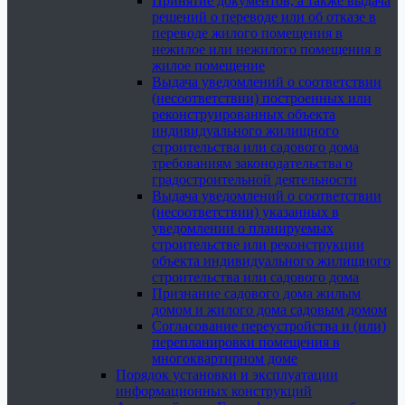
Принятие документов, а также выдача
решений о переводе или об отказе в
переводе жилого помещения в
нежилое или нежилого помещения в
жилое помещение
Выдача уведомлений о соответствии
(несоответствии) построенных или
реконструированных объекта
индивидуального жилищного
строительства или садового дома
требованиям законодательства о
градостроительной деятельности
Выдача уведомлений о соответствии
(несоответствии) указанных в
уведомлении о планируемых
строительстве или реконструкции
объекта индивидуального жилищного
строительства или садового дома
Признание садового дома жилым
домом и жилого дома садовым домом
Согласование переустройства и (или)
перепланировки помещения в
многоквартирном доме
Порядок установки и эксплуатации
информационных конструкций