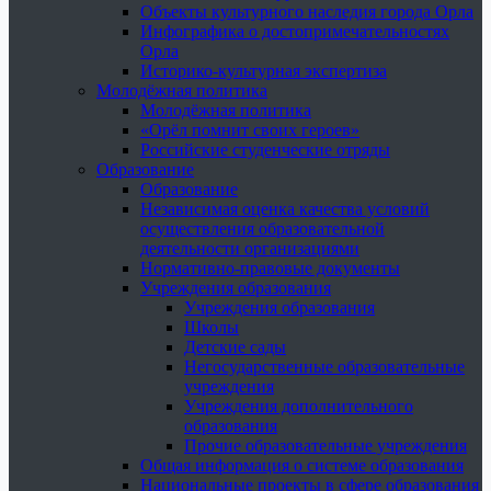
Объекты культурного наследия города Орла
Инфографика о достопримечательностях
Орла
Историко-культурная экспертиза
Молодёжная политика
Молодёжная политика
«Орёл помнит своих героев»
Российские студенческие отряды
Образование
Образование
Независимая оценка качества условий
осуществления образовательной
деятельности организациями
Нормативно-правовые документы
Учреждения образования
Учреждения образования
Школы
Детские сады
Негосударственные образовательные
учреждения
Учреждения дополнительного
образования
Прочие образовательные учреждения
Общая информация о системе образования
Национальные проекты в сфере образования