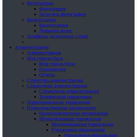
Фотогалерея
Фотогалерея
Загрузить фотографии
Видеогалерея
Видеогалерея
Добавить видео
Телефоны экстренных служб
Администрация
Администрация
Мэр города Орла
Мэр города Орла
Полномочия
Отчеты
Структура администрации
Справочник администрации
Справочник администрации
Телефонный справочник
Территориальные управления
Подведомственные организации
Подведомственные организации
Муниципальные учреждения
Муниципальные учреждения
Учреждения образования
Учреждения образования