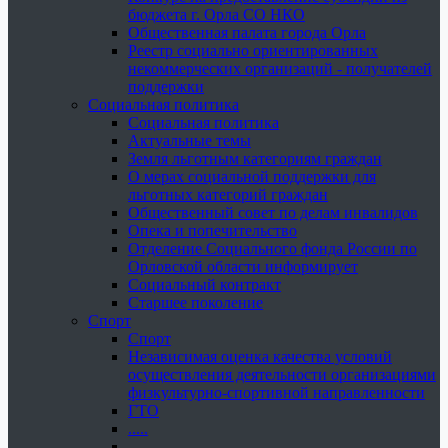
бюджета г. Орла СО НКО
Общественная палата города Орла
Реестр социально ориентированных
некоммерческих организаций - получателей
поддержки
Социальная политика
Социальная политика
Актуальные темы
Земля льготным категориям граждан
О мерах социальной поддержки для
льготных категорий граждан
Общественный совет по делам инвалидов
Опека и попечительство
Отделение Социального фонда России по
Орловской области информирует
Социальный контракт
Старшее поколение
Спорт
Спорт
Независимая оценка качества условий
осуществления деятельности организациями
физкультурно-спортивной направленности
ГТО
.....
......