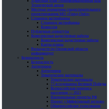
Адресный план Геоинформационная база
Технический архив
Местные нормативы градостроительного
проектирования МО «Город Орёл»
Страница застройщика
Страница застройщика
Комиссия
Публичные сервитуты
Комплексные кадастровые работы
Комплексные кадастровые работы
Карты-планы
Роскадастр по Орловской области
информирует
Безопасность
Безопасность
Антитеррор
Антитеррор
Тематические материалы
Тематические материалы
77-я годовщина Великой Победы
Всероссийская перепись
населения — 2021
Национальные проекты РФ
Проект «Эффективный регион»
Общероссийское голосование