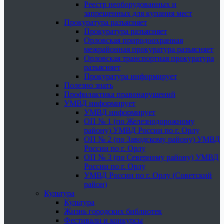
Реестр необорудованных и
запрещенных для купания мест
Прокуратура разъясняет
Прокуратура разъясняет
Орловская природоохранная
межрайонная прокуратура разъясняет
Орловская транспортная прокуратура
разъясняет
Прокуратура информирует
Полезно знать
Профилактика правонарушений
УМВД информирует
УМВД информирует
ОП № 1 (по Железнодорожному
району) УМВД России по г. Орлу
ОП № 2 (по Заводскому району) УМВД
России по г. Орлу
ОП № 3 (по Северному району) УМВД
России по г. Орлу
УМВД России по г. Орлу (Советский
район)
Культура
Культура
Жизнь городских библиотек
Фестивали и конкурсы