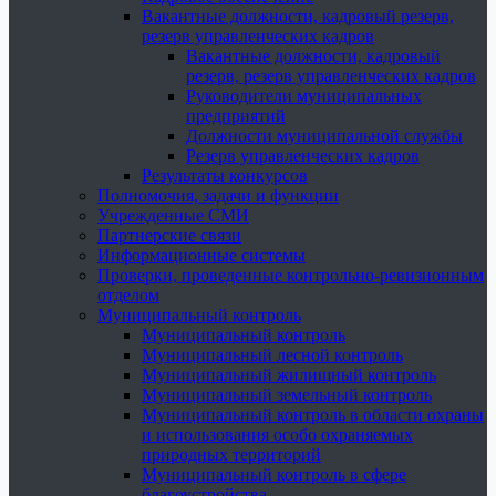
Вакантные должности, кадровый резерв,
резерв управленческих кадров
Вакантные должности, кадровый
резерв, резерв управленческих кадров
Руководители муниципальных
предприятий
Должности муниципальной службы
Резерв управленческих кадров
Результаты конкурсов
Полномочия, задачи и функции
Учрежденные СМИ
Партнерские связи
Информационные системы
Проверки, проведенные контрольно-ревизионным
отделом
Муниципальный контроль
Муниципальный контроль
Муниципальный лесной контроль
Муниципальный жилищный контроль
Муниципальный земельный контроль
Муниципальный контроль в области охраны
и использования особо охраняемых
природных территорий
Муниципальный контроль в сфере
благоустройства