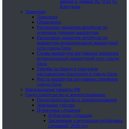
ареной и домами №7,9 по ул.
Картукова
Транспорт
Транспорт
Объявления
Расписание движения автобусов по
сезонным (дачным) маршрутам
Расписания движения автобусов по
маршрутам муниципальной маршрутной
сети города Орла
Схемы маршрутов регулярных перевозок
муниципальной маршрутной сети города
Орла
Тарифы на проезд в городском
пассажирском транспорте в городе Орле
Реестр маршрутов регулярных перевозок
города Орла
Национальные проекты РФ
Градостроительство и землепользование
Градостроительство и землепользование
Земельные участки
Публичные слушания
Публичные слушания
Заключения о результатах публичных
слушаний, 2026 год