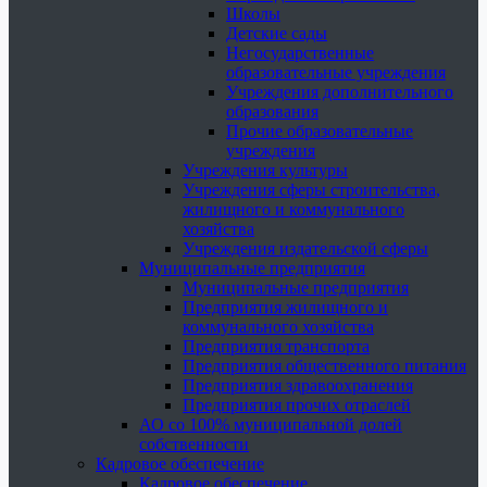
Школы
Детские сады
Негосударственные
образовательные учреждения
Учреждения дополнительного
образования
Прочие образовательные
учреждения
Учреждения культуры
Учреждения сферы строительства,
жилищного и коммунального
хозяйства
Учреждения издательской сферы
Муниципальные предприятия
Муниципальные предприятия
Предприятия жилищного и
коммунального хозяйства
Предприятия транспорта
Предприятия общественного питания
Предприятия здравоохранения
Предприятия прочих отраслей
АО со 100% муниципальной долей
собственности
Кадровое обеспечение
Кадровое обеспечение