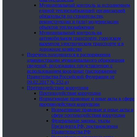
Муниципальный контроль за исполнением
единой теплоснабжающей организацией
обязательств по строительству,
реконструкции и (или) модернизации
объектов теплоснабжения
Муниципальный контроль на
автомобильном транспорте, городском
наземном электрическом транспорте и в
дорожном хозяйстве
Перечень находящихся в распоряжении
администрации муниципального образования
сведений, подлежащих представлению с
использованием координат (распоряжение
Правительства Российской Федерации от
09.02.2017 № 232-р)
Противодействие коррупции
Противодействие коррупции
Нормативные правовые и иные акты в сфере
противодействия коррупции
Нормативные правовые и иные акты в
сфере противодействия коррупции
Федеральные законы, указы
Президента РФ, постановления
Правительства РФ