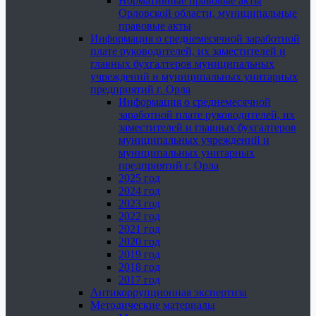
Нормативные правовые акты
Орловской области, муниципальные
правовые акты
Информация о среднемесячной заработной
плате руководителей, их заместителей и
главных бухгалтеров муниципальных
учреждений и муниципальных унитарных
предприятий г. Орла
Информация о среднемесячной
заработной плате руководителей, их
заместителей и главных бухгалтеров
муниципальных учреждений и
муниципальных унитарных
предприятий г. Орла
2025 год
2024 год
2023 год
2022 год
2021 год
2020 год
2019 год
2018 год
2017 год
Антикоррупционная экспертиза
Методические материалы