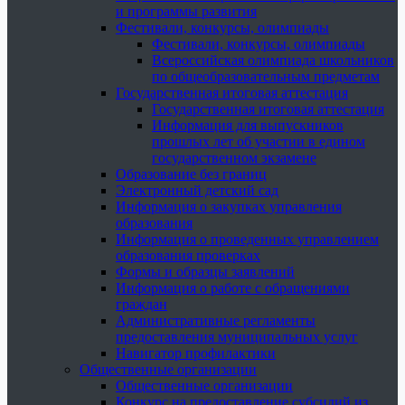
и программы развития
Фестивали, конкурсы, олимпиады
Фестивали, конкурсы, олимпиады
Всероссийская олимпиада школьников
по общеобразовательным предметам
Государственная итоговая аттестация
Государственная итоговая аттестация
Информация для выпускников
прошлых лет об участии в едином
государственном экзамене
Образование без границ
Электронный детский сад
Информация о закупках управления
образования
Информация о проведенных управлением
образования проверках
Формы и образцы заявлений
Информация о работе с обращениями
граждан
Административные регламенты
предоставления муниципальных услуг
Навигатор профилактики
Общественные организации
Общественные организации
Конкурс на предоставление субсидий из