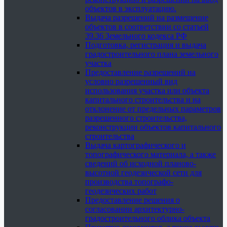
объектов в эксплуатацию.
Выдача разрешений на размещение
объектов в соответствии со статьей
39.36 Земельного кодекса РФ
Подготовка, регистрация и выдача
градостроительного плана земельного
участка
Предоставление разрешений на
условно разрешенный вид
использования участка или объекта
капитального строительства и на
отклонение от предельных параметров
разрешенного строительства,
реконструкции объектов капитального
строительства
Выдача картографического и
топографического материала, а также
сведений об исходной планово-
высотной геодезической сети для
производства топографо-
геодезических работ
Предоставление решения о
согласовании архитектурно-
градостроительного облика объекта