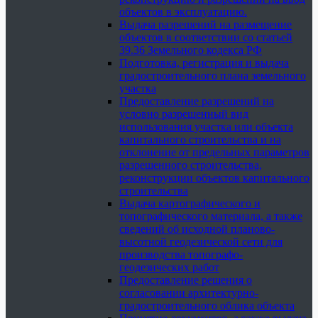
объектов в эксплуатацию.
Выдача разрешений на размещение
объектов в соответствии со статьей
39.36 Земельного кодекса РФ
Подготовка, регистрация и выдача
градостроительного плана земельного
участка
Предоставление разрешений на
условно разрешенный вид
использования участка или объекта
капитального строительства и на
отклонение от предельных параметров
разрешенного строительства,
реконструкции объектов капитального
строительства
Выдача картографического и
топографического материала, а также
сведений об исходной планово-
высотной геодезической сети для
производства топографо-
геодезических работ
Предоставление решения о
согласовании архитектурно-
градостроительного облика объекта