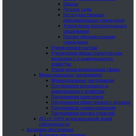
Школы
Детские сады
Негосударственные
образовательные учреждения
Учреждения дополнительного
образования
Прочие образовательные
учреждения
Учреждения культуры
Учреждения сферы строительства,
жилищного и коммунального
хозяйства
Учреждения издательской сферы
Муниципальные предприятия
Муниципальные предприятия
Предприятия жилищного и
коммунального хозяйства
Предприятия транспорта
Предприятия общественного питания
Предприятия здравоохранения
Предприятия прочих отраслей
АО со 100% муниципальной долей
собственности
Кадровое обеспечение
Кадровое обеспечение