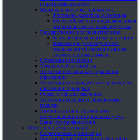
и программы развития
Фестивали, конкурсы, олимпиады
Фестивали, конкурсы, олимпиады
Всероссийская олимпиада школьников
по общеобразовательным предметам
Государственная итоговая аттестация
Государственная итоговая аттестация
Информация для выпускников
прошлых лет об участии в едином
государственном экзамене
Образование без границ
Электронный детский сад
Информация о закупках управления
образования
Информация о проведенных управлением
образования проверках
Формы и образцы заявлений
Информация о работе с обращениями
граждан
Административные регламенты
предоставления муниципальных услуг
Навигатор профилактики
Общественные организации
Общественные организации
Конкурс на предоставление субсидий из