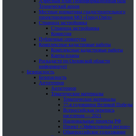
Адресный план Геоинформационная база
Технический архив
Местные нормативы градостроительного
проектирования МО «Город Орёл»
Страница застройщика
Страница застройщика
Комиссия
Публичные сервитуты
Комплексные кадастровые работы
Комплексные кадастровые работы
Карты-планы
Роскадастр по Орловской области
информирует
Безопасность
Безопасность
Антитеррор
Антитеррор
Тематические материалы
Тематические материалы
77-я годовщина Великой Победы
Всероссийская перепись
населения — 2021
Национальные проекты РФ
Проект «Эффективный регион»
Общероссийское голосование