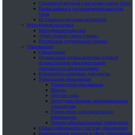
Объекты культурного наследия города Орла
Инфографика о достопримечательностях
Орла
Историко-культурная экспертиза
Молодёжная политика
Молодёжная политика
«Орёл помнит своих героев»
Российские студенческие отряды
Образование
Образование
Независимая оценка качества условий
осуществления образовательной
деятельности организациями
Нормативно-правовые документы
Учреждения образования
Учреждения образования
Школы
Детские сады
Негосударственные образовательные
учреждения
Учреждения дополнительного
образования
Прочие образовательные учреждения
Общая информация о системе образования
Национальные проекты в сфере образования