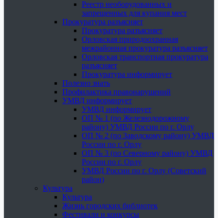
Реестр необорудованных и
запрещенных для купания мест
Прокуратура разъясняет
Прокуратура разъясняет
Орловская природоохранная
межрайонная прокуратура разъясняет
Орловская транспортная прокуратура
разъясняет
Прокуратура информирует
Полезно знать
Профилактика правонарушений
УМВД информирует
УМВД информирует
ОП № 1 (по Железнодорожному
району) УМВД России по г. Орлу
ОП № 2 (по Заводскому району) УМВД
России по г. Орлу
ОП № 3 (по Северному району) УМВД
России по г. Орлу
УМВД России по г. Орлу (Советский
район)
Культура
Культура
Жизнь городских библиотек
Фестивали и конкурсы