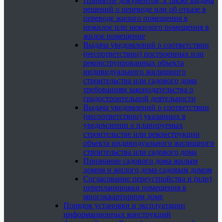
Принятие документов, а также выдача
решений о переводе или об отказе в
переводе жилого помещения в
нежилое или нежилого помещения в
жилое помещение
Выдача уведомлений о соответствии
(несоответствии) построенных или
реконструированных объекта
индивидуального жилищного
строительства или садового дома
требованиям законодательства о
градостроительной деятельности
Выдача уведомлений о соответствии
(несоответствии) указанных в
уведомлении о планируемых
строительстве или реконструкции
объекта индивидуального жилищного
строительства или садового дома
Признание садового дома жилым
домом и жилого дома садовым домом
Согласование переустройства и (или)
перепланировки помещения в
многоквартирном доме
Порядок установки и эксплуатации
информационных конструкций