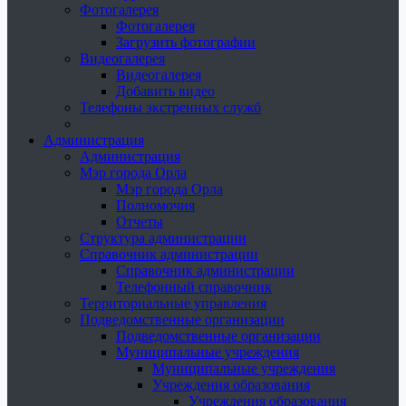
Фотогалерея
Фотогалерея
Загрузить фотографии
Видеогалерея
Видеогалерея
Добавить видео
Телефоны экстренных служб
Администрация
Администрация
Мэр города Орла
Мэр города Орла
Полномочия
Отчеты
Структура администрации
Справочник администрации
Справочник администрации
Телефонный справочник
Территориальные управления
Подведомственные организации
Подведомственные организации
Муниципальные учреждения
Муниципальные учреждения
Учреждения образования
Учреждения образования