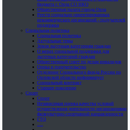
бюджета г. Орла СО НКО
Общественная палата города Орла
Реестр социально ориентированных
некоммерческих организаций - получателей
поддержки
Социальная политика
Социальная политика
Актуальные темы
Земля льготным категориям граждан
О мерах социальной поддержки для
льготных категорий граждан
Общественный совет по делам инвалидов
Опека и попечительство
Отделение Социального фонда России по
Орловской области информирует
Социальный контракт
Старшее поколение
Спорт
Спорт
Независимая оценка качества условий
осуществления деятельности организациями
физкультурно-спортивной направленности
ГТО
.....
......