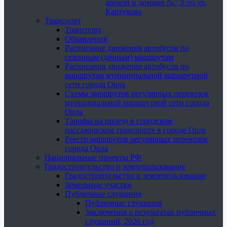
ареной и домами №7,9 по ул.
Картукова
Транспорт
Транспорт
Объявления
Расписание движения автобусов по
сезонным (дачным) маршрутам
Расписания движения автобусов по
маршрутам муниципальной маршрутной
сети города Орла
Схемы маршрутов регулярных перевозок
муниципальной маршрутной сети города
Орла
Тарифы на проезд в городском
пассажирском транспорте в городе Орле
Реестр маршрутов регулярных перевозок
города Орла
Национальные проекты РФ
Градостроительство и землепользование
Градостроительство и землепользование
Земельные участки
Публичные слушания
Публичные слушания
Заключения о результатах публичных
слушаний, 2026 год