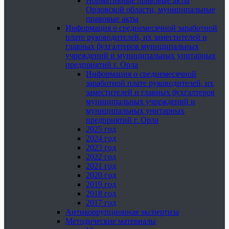
Нормативные правовые акты
Орловской области, муниципальные
правовые акты
Информация о среднемесячной заработной
плате руководителей, их заместителей и
главных бухгалтеров муниципальных
учреждений и муниципальных унитарных
предприятий г. Орла
Информация о среднемесячной
заработной плате руководителей, их
заместителей и главных бухгалтеров
муниципальных учреждений и
муниципальных унитарных
предприятий г. Орла
2025 год
2024 год
2023 год
2022 год
2021 год
2020 год
2019 год
2018 год
2017 год
Антикоррупционная экспертиза
Методические материалы