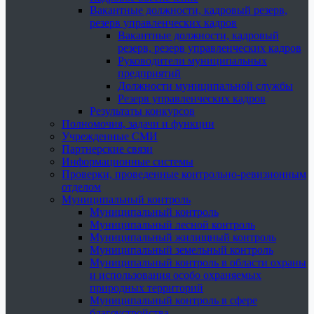
Вакантные должности, кадровый резерв,
резерв управленческих кадров
Вакантные должности, кадровый
резерв, резерв управленческих кадров
Руководители муниципальных
предприятий
Должности муниципальной службы
Резерв управленческих кадров
Результаты конкурсов
Полномочия, задачи и функции
Учрежденные СМИ
Партнерские связи
Информационные системы
Проверки, проведенные контрольно-ревизионным
отделом
Муниципальный контроль
Муниципальный контроль
Муниципальный лесной контроль
Муниципальный жилищный контроль
Муниципальный земельный контроль
Муниципальный контроль в области охраны
и использования особо охраняемых
природных территорий
Муниципальный контроль в сфере
благоустройства