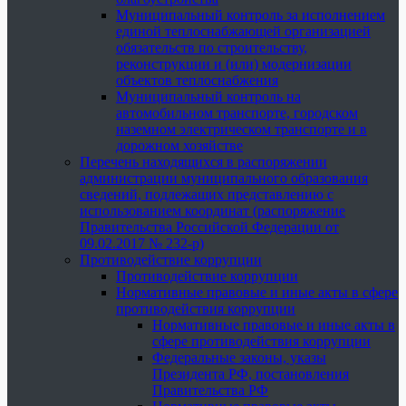
Муниципальный контроль за исполнением
единой теплоснабжающей организацией
обязательств по строительству,
реконструкции и (или) модернизации
объектов теплоснабжения
Муниципальный контроль на
автомобильном транспорте, городском
наземном электрическом транспорте и в
дорожном хозяйстве
Перечень находящихся в распоряжении
администрации муниципального образования
сведений, подлежащих представлению с
использованием координат (распоряжение
Правительства Российской Федерации от
09.02.2017 № 232-р)
Противодействие коррупции
Противодействие коррупции
Нормативные правовые и иные акты в сфере
противодействия коррупции
Нормативные правовые и иные акты в
сфере противодействия коррупции
Федеральные законы, указы
Президента РФ, постановления
Правительства РФ