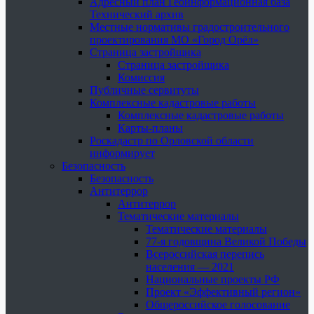
Адресный план Геоинформационная база
Технический архив
Местные нормативы градостроительного
проектирования МО «Город Орёл»
Страница застройщика
Страница застройщика
Комиссия
Публичные сервитуты
Комплексные кадастровые работы
Комплексные кадастровые работы
Карты-планы
Роскадастр по Орловской области
информирует
Безопасность
Безопасность
Антитеррор
Антитеррор
Тематические материалы
Тематические материалы
77-я годовщина Великой Победы
Всероссийская перепись
населения — 2021
Национальные проекты РФ
Проект «Эффективный регион»
Общероссийское голосование