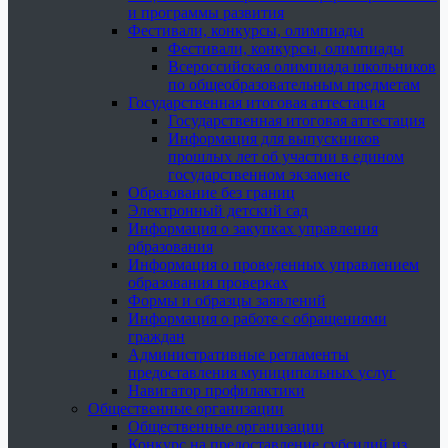
и программы развития
Фестивали, конкурсы, олимпиады
Фестивали, конкурсы, олимпиады
Всероссийская олимпиада школьников
по общеобразовательным предметам
Государственная итоговая аттестация
Государственная итоговая аттестация
Информация для выпускников
прошлых лет об участии в едином
государственном экзамене
Образование без границ
Электронный детский сад
Информация о закупках управления
образования
Информация о проведенных управлением
образования проверках
Формы и образцы заявлений
Информация о работе с обращениями
граждан
Административные регламенты
предоставления муниципальных услуг
Навигатор профилактики
Общественные организации
Общественные организации
Конкурс на предоставление субсидий из