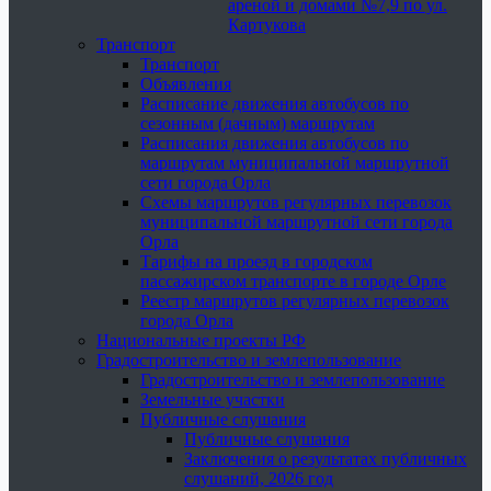
ареной и домами №7,9 по ул.
Картукова
Транспорт
Транспорт
Объявления
Расписание движения автобусов по
сезонным (дачным) маршрутам
Расписания движения автобусов по
маршрутам муниципальной маршрутной
сети города Орла
Схемы маршрутов регулярных перевозок
муниципальной маршрутной сети города
Орла
Тарифы на проезд в городском
пассажирском транспорте в городе Орле
Реестр маршрутов регулярных перевозок
города Орла
Национальные проекты РФ
Градостроительство и землепользование
Градостроительство и землепользование
Земельные участки
Публичные слушания
Публичные слушания
Заключения о результатах публичных
слушаний, 2026 год