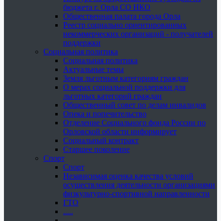
бюджета г. Орла СО НКО
Общественная палата города Орла
Реестр социально ориентированных
некоммерческих организаций - получателей
поддержки
Социальная политика
Социальная политика
Актуальные темы
Земля льготным категориям граждан
О мерах социальной поддержки для
льготных категорий граждан
Общественный совет по делам инвалидов
Опека и попечительство
Отделение Социального фонда России по
Орловской области информирует
Социальный контракт
Старшее поколение
Спорт
Спорт
Независимая оценка качества условий
осуществления деятельности организациями
физкультурно-спортивной направленности
ГТО
.....
......