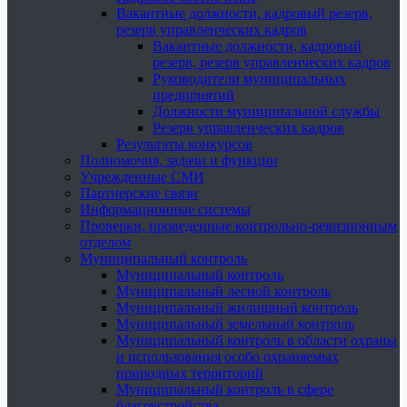
Вакантные должности, кадровый резерв,
резерв управленческих кадров
Вакантные должности, кадровый
резерв, резерв управленческих кадров
Руководители муниципальных
предприятий
Должности муниципальной службы
Резерв управленческих кадров
Результаты конкурсов
Полномочия, задачи и функции
Учрежденные СМИ
Партнерские связи
Информационные системы
Проверки, проведенные контрольно-ревизионным
отделом
Муниципальный контроль
Муниципальный контроль
Муниципальный лесной контроль
Муниципальный жилищный контроль
Муниципальный земельный контроль
Муниципальный контроль в области охраны
и использования особо охраняемых
природных территорий
Муниципальный контроль в сфере
благоустройства