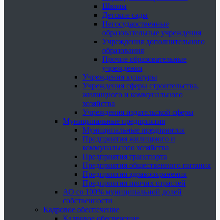
Школы
Детские сады
Негосударственные
образовательные учреждения
Учреждения дополнительного
образования
Прочие образовательные
учреждения
Учреждения культуры
Учреждения сферы строительства,
жилищного и коммунального
хозяйства
Учреждения издательской сферы
Муниципальные предприятия
Муниципальные предприятия
Предприятия жилищного и
коммунального хозяйства
Предприятия транспорта
Предприятия общественного питания
Предприятия здравоохранения
Предприятия прочих отраслей
АО со 100% муниципальной долей
собственности
Кадровое обеспечение
Кадровое обеспечение