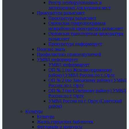
Реестр необорудованных и
запрещенных для купания мест
Прокуратура разъясняет
Прокуратура разъясняет
Орловская природоохранная
межрайонная прокуратура разъясняет
Орловская транспортная прокуратура
разъясняет
Прокуратура информирует
Полезно знать
Профилактика правонарушений
УМВД информирует
УМВД информирует
ОП № 1 (по Железнодорожному
району) УМВД России по г. Орлу
ОП № 2 (по Заводскому району) УМВД
России по г. Орлу
ОП № 3 (по Северному району) УМВД
России по г. Орлу
УМВД России по г. Орлу (Советский
район)
Культура
Культура
Жизнь городских библиотек
Фестивали и конкурсы