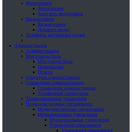
Фотогалерея
Фотогалерея
Загрузить фотографии
Видеогалерея
Видеогалерея
Добавить видео
Телефоны экстренных служб
Администрация
Администрация
Мэр города Орла
Мэр города Орла
Полномочия
Отчеты
Структура администрации
Справочник администрации
Справочник администрации
Телефонный справочник
Территориальные управления
Подведомственные организации
Подведомственные организации
Муниципальные учреждения
Муниципальные учреждения
Учреждения образования
Учреждения образования