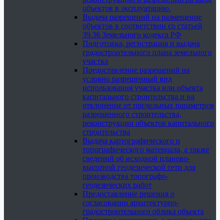
объектов в эксплуатацию.
Выдача разрешений на размещение
объектов в соответствии со статьей
39.36 Земельного кодекса РФ
Подготовка, регистрация и выдача
градостроительного плана земельного
участка
Предоставление разрешений на
условно разрешенный вид
использования участка или объекта
капитального строительства и на
отклонение от предельных параметров
разрешенного строительства,
реконструкции объектов капитального
строительства
Выдача картографического и
топографического материала, а также
сведений об исходной планово-
высотной геодезической сети для
производства топографо-
геодезических работ
Предоставление решения о
согласовании архитектурно-
градостроительного облика объекта