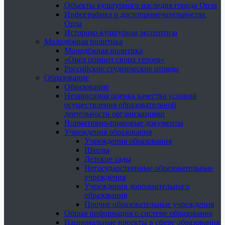
Объекты культурного наследия города Орла
Инфографика о достопримечательностях
Орла
Историко-культурная экспертиза
Молодёжная политика
Молодёжная политика
«Орёл помнит своих героев»
Российские студенческие отряды
Образование
Образование
Независимая оценка качества условий
осуществления образовательной
деятельности организациями
Нормативно-правовые документы
Учреждения образования
Учреждения образования
Школы
Детские сады
Негосударственные образовательные
учреждения
Учреждения дополнительного
образования
Прочие образовательные учреждения
Общая информация о системе образования
Национальные проекты в сфере образования