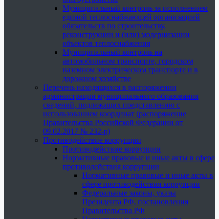
Муниципальный контроль за исполнением
единой теплоснабжающей организацией
обязательств по строительству,
реконструкции и (или) модернизации
объектов теплоснабжения
Муниципальный контроль на
автомобильном транспорте, городском
наземном электрическом транспорте и в
дорожном хозяйстве
Перечень находящихся в распоряжении
администрации муниципального образования
сведений, подлежащих представлению с
использованием координат (распоряжение
Правительства Российской Федерации от
09.02.2017 № 232-р)
Противодействие коррупции
Противодействие коррупции
Нормативные правовые и иные акты в сфере
противодействия коррупции
Нормативные правовые и иные акты в
сфере противодействия коррупции
Федеральные законы, указы
Президента РФ, постановления
Правительства РФ