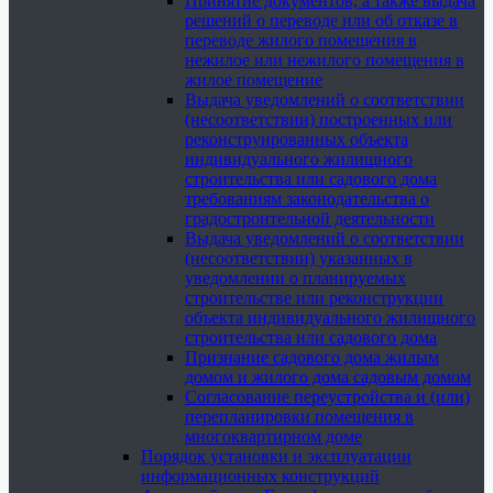
Принятие документов, а также выдача
решений о переводе или об отказе в
переводе жилого помещения в
нежилое или нежилого помещения в
жилое помещение
Выдача уведомлений о соответствии
(несоответствии) построенных или
реконструированных объекта
индивидуального жилищного
строительства или садового дома
требованиям законодательства о
градостроительной деятельности
Выдача уведомлений о соответствии
(несоответствии) указанных в
уведомлении о планируемых
строительстве или реконструкции
объекта индивидуального жилищного
строительства или садового дома
Признание садового дома жилым
домом и жилого дома садовым домом
Согласование переустройства и (или)
перепланировки помещения в
многоквартирном доме
Порядок установки и эксплуатации
информационных конструкций