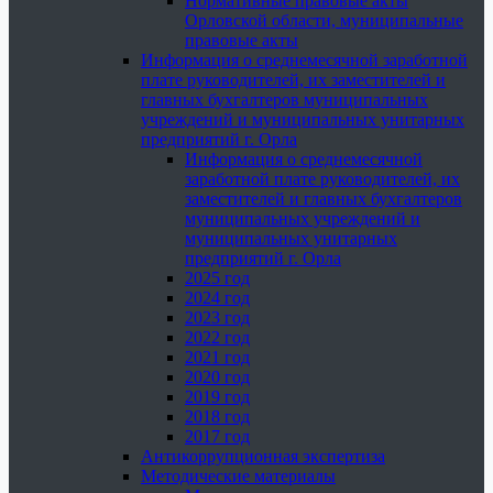
Нормативные правовые акты
Орловской области, муниципальные
правовые акты
Информация о среднемесячной заработной
плате руководителей, их заместителей и
главных бухгалтеров муниципальных
учреждений и муниципальных унитарных
предприятий г. Орла
Информация о среднемесячной
заработной плате руководителей, их
заместителей и главных бухгалтеров
муниципальных учреждений и
муниципальных унитарных
предприятий г. Орла
2025 год
2024 год
2023 год
2022 год
2021 год
2020 год
2019 год
2018 год
2017 год
Антикоррупционная экспертиза
Методические материалы