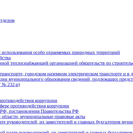
отделом
 использования особо охраняемых природных территорий
йства
ой теплоснабжающей организацией обязательств по строительс
ранспорте, городском наземном электрическом транспорте и в 
ции муниципального образования сведений, подлежащих предст
 № 232-р)
противодействия коррупции
фере противодействия коррупции
 РФ, постановления Правительства РФ
 области, муниципальные правовые акты
ате руководителей, их заместителей и главных бухгалтеров м
ой плате руководителей, их заместителей и главных бухгалте