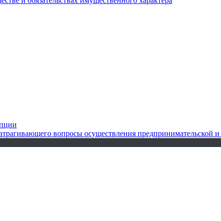
ществе и обязательствах имущественного характера
упции
 затрагивающего вопросы осуществления предпринимательской и