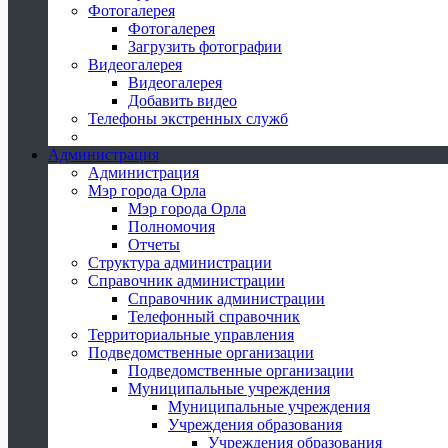
Фотогалерея
Фотогалерея
Загрузить фотографии
Видеогалерея
Видеогалерея
Добавить видео
Телефоны экстренных служб
Администрация
Администрация
Мэр города Орла
Мэр города Орла
Полномочия
Отчеты
Структура администрации
Справочник администрации
Справочник администрации
Телефонный справочник
Территориальные управления
Подведомственные организации
Подведомственные организации
Муниципальные учреждения
Муниципальные учреждения
Учреждения образования
Учреждения образования