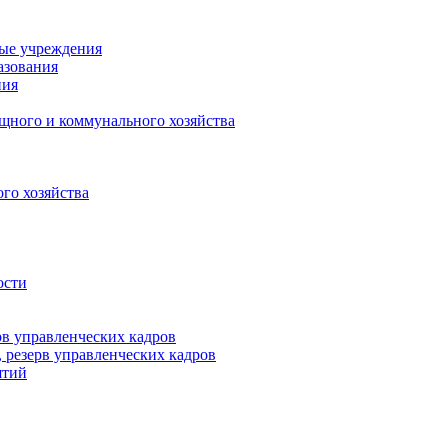
ные учреждения
азования
ния
щного и коммунального хозяйства
го хозяйства
ости
рв управленческих кадров
 резерв управленческих кадров
ятий