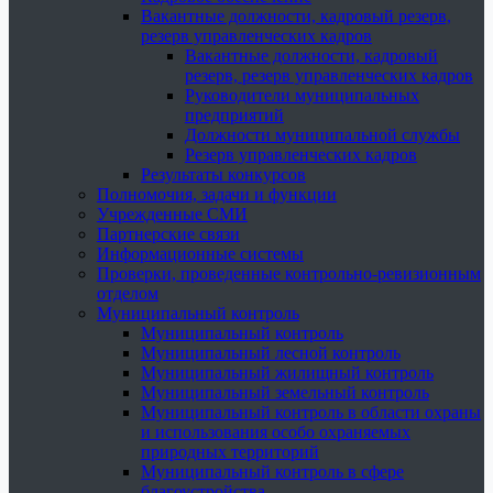
Вакантные должности, кадровый резерв,
резерв управленческих кадров
Вакантные должности, кадровый
резерв, резерв управленческих кадров
Руководители муниципальных
предприятий
Должности муниципальной службы
Резерв управленческих кадров
Результаты конкурсов
Полномочия, задачи и функции
Учрежденные СМИ
Партнерские связи
Информационные системы
Проверки, проведенные контрольно-ревизионным
отделом
Муниципальный контроль
Муниципальный контроль
Муниципальный лесной контроль
Муниципальный жилищный контроль
Муниципальный земельный контроль
Муниципальный контроль в области охраны
и использования особо охраняемых
природных территорий
Муниципальный контроль в сфере
благоустройства