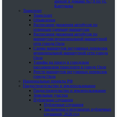
ареной и домами №7,9 по ул.
Картукова
Транспорт
Транспорт
Объявления
Расписание движения автобусов по
сезонным (дачным) маршрутам
Расписания движения автобусов по
маршрутам муниципальной маршрутной
сети города Орла
Схемы маршрутов регулярных перевозок
муниципальной маршрутной сети города
Орла
Тарифы на проезд в городском
пассажирском транспорте в городе Орле
Реестр маршрутов регулярных перевозок
города Орла
Национальные проекты РФ
Градостроительство и землепользование
Градостроительство и землепользование
Земельные участки
Публичные слушания
Публичные слушания
Заключения о результатах публичных
слушаний, 2026 год