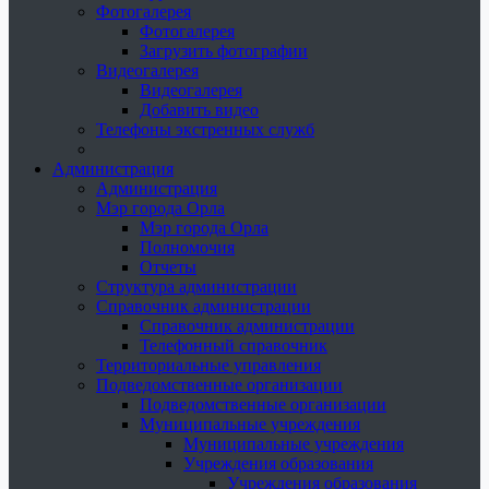
Фотогалерея
Фотогалерея
Загрузить фотографии
Видеогалерея
Видеогалерея
Добавить видео
Телефоны экстренных служб
Администрация
Администрация
Мэр города Орла
Мэр города Орла
Полномочия
Отчеты
Структура администрации
Справочник администрации
Справочник администрации
Телефонный справочник
Территориальные управления
Подведомственные организации
Подведомственные организации
Муниципальные учреждения
Муниципальные учреждения
Учреждения образования
Учреждения образования