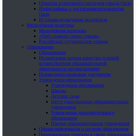
Объекты культурного наследия города Орла
Инфографика о достопримечательностях
Орла
Историко-культурная экспертиза
Молодёжная политика
Молодёжная политика
«Орёл помнит своих героев»
Российские студенческие отряды
Образование
Образование
Независимая оценка качества условий
осуществления образовательной
деятельности организациями
Нормативно-правовые документы
Учреждения образования
Учреждения образования
Школы
Детские сады
Негосударственные образовательные
учреждения
Учреждения дополнительного
образования
Прочие образовательные учреждения
Общая информация о системе образования
Национальные проекты в сфере образования