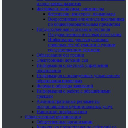
и программы развития
Фестивали, конкурсы, олимпиады
Фестивали, конкурсы, олимпиады
Всероссийская олимпиада школьников
по общеобразовательным предметам
Государственная итоговая аттестация
Государственная итоговая аттестация
Информация для выпускников
прошлых лет об участии в едином
государственном экзамене
Образование без границ
Электронный детский сад
Информация о закупках управления
образования
Информация о проведенных управлением
образования проверках
Формы и образцы заявлений
Информация о работе с обращениями
граждан
Административные регламенты
предоставления муниципальных услуг
Навигатор профилактики
Общественные организации
Общественные организации
Конкурс на предоставление субсидий из