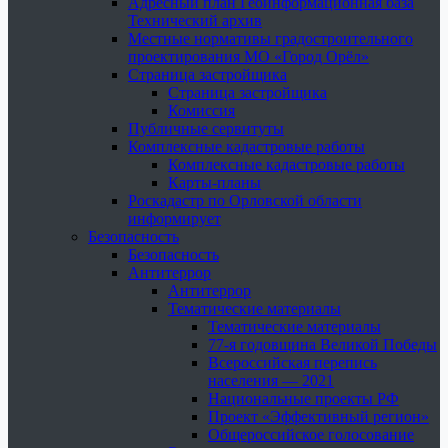
Адресный план Геоинформационная база
Технический архив
Местные нормативы градостроительного
проектирования МО «Город Орёл»
Страница застройщика
Страница застройщика
Комиссия
Публичные сервитуты
Комплексные кадастровые работы
Комплексные кадастровые работы
Карты-планы
Роскадастр по Орловской области
информирует
Безопасность
Безопасность
Антитеррор
Антитеррор
Тематические материалы
Тематические материалы
77-я годовщина Великой Победы
Всероссийская перепись
населения — 2021
Национальные проекты РФ
Проект «Эффективный регион»
Общероссийское голосование