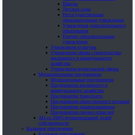
Школы
Детские сады
Негосударственные
образовательные учреждения
Учреждения дополнительного
образования
Прочие образовательные
учреждения
Учреждения культуры
Учреждения сферы строительства,
жилищного и коммунального
хозяйства
Учреждения издательской сферы
Муниципальные предприятия
Муниципальные предприятия
Предприятия жилищного и
коммунального хозяйства
Предприятия транспорта
Предприятия общественного питания
Предприятия здравоохранения
Предприятия прочих отраслей
АО со 100% муниципальной долей
собственности
Кадровое обеспечение
Кадровое обеспечение