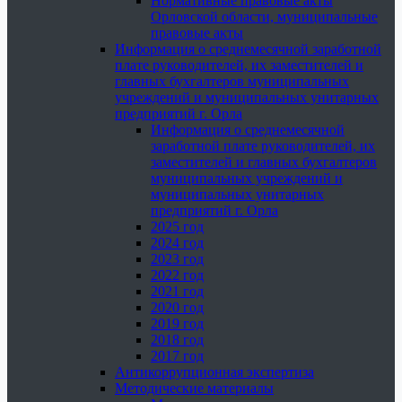
Нормативные правовые акты
Орловской области, муниципальные
правовые акты
Информация о среднемесячной заработной
плате руководителей, их заместителей и
главных бухгалтеров муниципальных
учреждений и муниципальных унитарных
предприятий г. Орла
Информация о среднемесячной
заработной плате руководителей, их
заместителей и главных бухгалтеров
муниципальных учреждений и
муниципальных унитарных
предприятий г. Орла
2025 год
2024 год
2023 год
2022 год
2021 год
2020 год
2019 год
2018 год
2017 год
Антикоррупционная экспертиза
Методические материалы