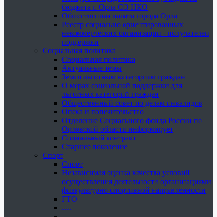
бюджета г. Орла СО НКО
Общественная палата города Орла
Реестр социально ориентированных
некоммерческих организаций - получателей
поддержки
Социальная политика
Социальная политика
Актуальные темы
Земля льготным категориям граждан
О мерах социальной поддержки для
льготных категорий граждан
Общественный совет по делам инвалидов
Опека и попечительство
Отделение Социального фонда России по
Орловской области информирует
Социальный контракт
Старшее поколение
Спорт
Спорт
Независимая оценка качества условий
осуществления деятельности организациями
физкультурно-спортивной направленности
ГТО
.....
......