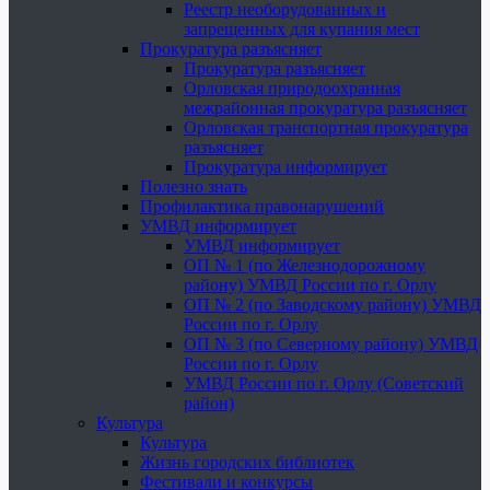
Реестр необорудованных и
запрещенных для купания мест
Прокуратура разъясняет
Прокуратура разъясняет
Орловская природоохранная
межрайонная прокуратура разъясняет
Орловская транспортная прокуратура
разъясняет
Прокуратура информирует
Полезно знать
Профилактика правонарушений
УМВД информирует
УМВД информирует
ОП № 1 (по Железнодорожному
району) УМВД России по г. Орлу
ОП № 2 (по Заводскому району) УМВД
России по г. Орлу
ОП № 3 (по Северному району) УМВД
России по г. Орлу
УМВД России по г. Орлу (Советский
район)
Культура
Культура
Жизнь городских библиотек
Фестивали и конкурсы