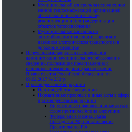
Муниципальный контроль за исполнением
единой теплоснабжающей организацией
обязательств по строительству,
реконструкции и (или) модернизации
объектов теплоснабжения
Муниципальный контроль на
автомобильном транспорте, городском
наземном электрическом транспорте и в
дорожном хозяйстве
Перечень находящихся в распоряжении
администрации муниципального образования
сведений, подлежащих представлению с
использованием координат (распоряжение
Правительства Российской Федерации от
09.02.2017 № 232-р)
Противодействие коррупции
Противодействие коррупции
Нормативные правовые и иные акты в сфере
противодействия коррупции
Нормативные правовые и иные акты в
сфере противодействия коррупции
Федеральные законы, указы
Президента РФ, постановления
Правительства РФ