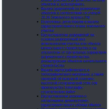
объектов в эксплуатацию.
Выдача разрешений на размещение
объектов в соответствии со статьей
39.36 Земельного кодекса РФ
Подготовка, регистрация и выдача
градостроительного плана земельного
участка
Предоставление разрешений на
условно разрешенный вид
использования участка или объекта
капитального строительства и на
отклонение от предельных параметров
разрешенного строительства,
реконструкции объектов капитального
строительства
Выдача картографического и
топографического материала, а также
сведений об исходной планово-
высотной геодезической сети для
производства топографо-
геодезических работ
Предоставление решения о
согласовании архитектурно-
градостроительного облика объекта