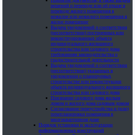
Принятие документов, а также выдача
решений о переводе или об отказе в
переводе жилого помещения в
нежилое или нежилого помещения в
жилое помещение
Выдача уведомлений о соответствии
(несоответствии) построенных или
реконструированных объекта
индивидуального жилищного
строительства или садового дома
требованиям законодательства о
градостроительной деятельности
Выдача уведомлений о соответствии
(несоответствии) указанных в
уведомлении о планируемых
строительстве или реконструкции
объекта индивидуального жилищного
строительства или садового дома
Признание садового дома жилым
домом и жилого дома садовым домом
Согласование переустройства и (или)
перепланировки помещения в
многоквартирном доме
Порядок установки и эксплуатации
информационных конструкций