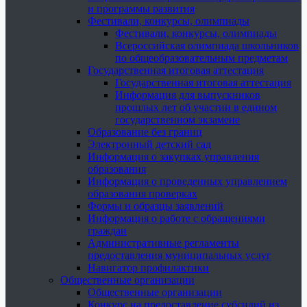
и программы развития
Фестивали, конкурсы, олимпиады
Фестивали, конкурсы, олимпиады
Всероссийская олимпиада школьников
по общеобразовательным предметам
Государственная итоговая аттестация
Государственная итоговая аттестация
Информация для выпускников
прошлых лет об участии в едином
государственном экзамене
Образование без границ
Электронный детский сад
Информация о закупках управления
образования
Информация о проведенных управлением
образования проверках
Формы и образцы заявлений
Информация о работе с обращениями
граждан
Административные регламенты
предоставления муниципальных услуг
Навигатор профилактики
Общественные организации
Общественные организации
Конкурс на предоставление субсидий из