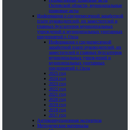
Нормативные правовые акты
Орловской области, муниципальные
правовые акты
Информация о среднемесячной заработной
плате руководителей, их заместителей и
главных бухгалтеров муниципальных
учреждений и муниципальных унитарных
предприятий г. Орла
Информация о среднемесячной
заработной плате руководителей, их
заместителей и главных бухгалтеров
муниципальных учреждений и
муниципальных унитарных
предприятий г. Орла
2025 год
2024 год
2023 год
2022 год
2021 год
2020 год
2019 год
2018 год
2017 год
Антикоррупционная экспертиза
Методические материалы