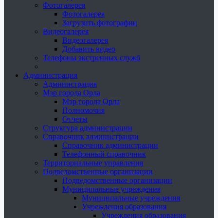
Фотогалерея
Фотогалерея
Загрузить фотографии
Видеогалерея
Видеогалерея
Добавить видео
Телефоны экстренных служб
Администрация
Администрация
Мэр города Орла
Мэр города Орла
Полномочия
Отчеты
Структура администрации
Справочник администрации
Справочник администрации
Телефонный справочник
Территориальные управления
Подведомственные организации
Подведомственные организации
Муниципальные учреждения
Муниципальные учреждения
Учреждения образования
Учреждения образования