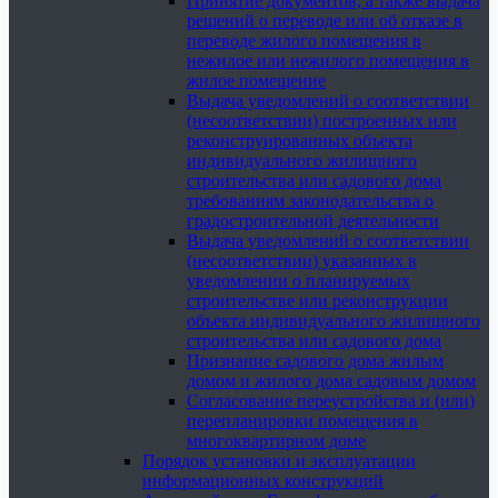
Принятие документов, а также выдача
решений о переводе или об отказе в
переводе жилого помещения в
нежилое или нежилого помещения в
жилое помещение
Выдача уведомлений о соответствии
(несоответствии) построенных или
реконструированных объекта
индивидуального жилищного
строительства или садового дома
требованиям законодательства о
градостроительной деятельности
Выдача уведомлений о соответствии
(несоответствии) указанных в
уведомлении о планируемых
строительстве или реконструкции
объекта индивидуального жилищного
строительства или садового дома
Признание садового дома жилым
домом и жилого дома садовым домом
Согласование переустройства и (или)
перепланировки помещения в
многоквартирном доме
Порядок установки и эксплуатации
информационных конструкций