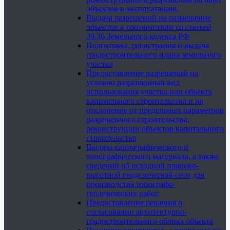
объектов в эксплуатацию.
Выдача разрешений на размещение
объектов в соответствии со статьей
39.36 Земельного кодекса РФ
Подготовка, регистрация и выдача
градостроительного плана земельного
участка
Предоставление разрешений на
условно разрешенный вид
использования участка или объекта
капитального строительства и на
отклонение от предельных параметров
разрешенного строительства,
реконструкции объектов капитального
строительства
Выдача картографического и
топографического материала, а также
сведений об исходной планово-
высотной геодезической сети для
производства топографо-
геодезических работ
Предоставление решения о
согласовании архитектурно-
градостроительного облика объекта