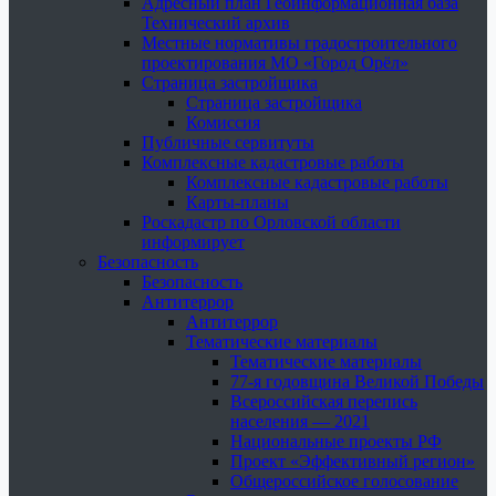
Адресный план Геоинформационная база
Технический архив
Местные нормативы градостроительного
проектирования МО «Город Орёл»
Страница застройщика
Страница застройщика
Комиссия
Публичные сервитуты
Комплексные кадастровые работы
Комплексные кадастровые работы
Карты-планы
Роскадастр по Орловской области
информирует
Безопасность
Безопасность
Антитеррор
Антитеррор
Тематические материалы
Тематические материалы
77-я годовщина Великой Победы
Всероссийская перепись
населения — 2021
Национальные проекты РФ
Проект «Эффективный регион»
Общероссийское голосование