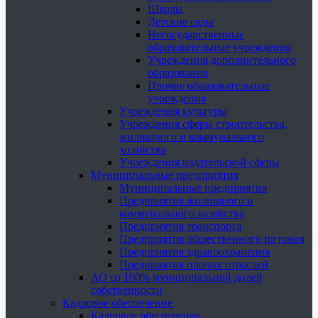
Школы
Детские сады
Негосударственные
образовательные учреждения
Учреждения дополнительного
образования
Прочие образовательные
учреждения
Учреждения культуры
Учреждения сферы строительства,
жилищного и коммунального
хозяйства
Учреждения издательской сферы
Муниципальные предприятия
Муниципальные предприятия
Предприятия жилищного и
коммунального хозяйства
Предприятия транспорта
Предприятия общественного питания
Предприятия здравоохранения
Предприятия прочих отраслей
АО со 100% муниципальной долей
собственности
Кадровое обеспечение
Кадровое обеспечение