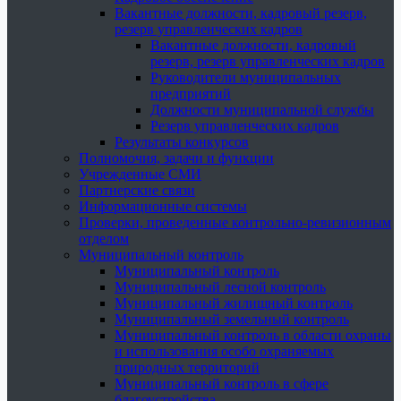
Вакантные должности, кадровый резерв,
резерв управленческих кадров
Вакантные должности, кадровый
резерв, резерв управленческих кадров
Руководители муниципальных
предприятий
Должности муниципальной службы
Резерв управленческих кадров
Результаты конкурсов
Полномочия, задачи и функции
Учрежденные СМИ
Партнерские связи
Информационные системы
Проверки, проведенные контрольно-ревизионным
отделом
Муниципальный контроль
Муниципальный контроль
Муниципальный лесной контроль
Муниципальный жилищный контроль
Муниципальный земельный контроль
Муниципальный контроль в области охраны
и использования особо охраняемых
природных территорий
Муниципальный контроль в сфере
благоустройства