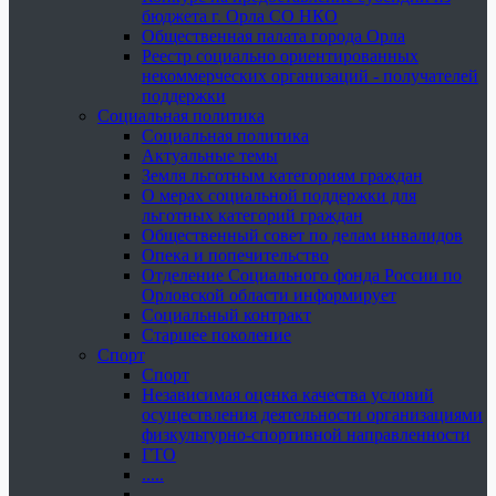
бюджета г. Орла СО НКО
Общественная палата города Орла
Реестр социально ориентированных
некоммерческих организаций - получателей
поддержки
Социальная политика
Социальная политика
Актуальные темы
Земля льготным категориям граждан
О мерах социальной поддержки для
льготных категорий граждан
Общественный совет по делам инвалидов
Опека и попечительство
Отделение Социального фонда России по
Орловской области информирует
Социальный контракт
Старшее поколение
Спорт
Спорт
Независимая оценка качества условий
осуществления деятельности организациями
физкультурно-спортивной направленности
ГТО
.....
......