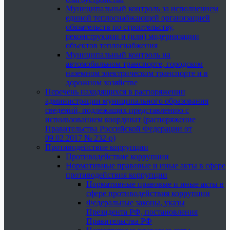
Муниципальный контроль за исполнением
единой теплоснабжающей организацией
обязательств по строительству,
реконструкции и (или) модернизации
объектов теплоснабжения
Муниципальный контроль на
автомобильном транспорте, городском
наземном электрическом транспорте и в
дорожном хозяйстве
Перечень находящихся в распоряжении
администрации муниципального образования
сведений, подлежащих представлению с
использованием координат (распоряжение
Правительства Российской Федерации от
09.02.2017 № 232-р)
Противодействие коррупции
Противодействие коррупции
Нормативные правовые и иные акты в сфере
противодействия коррупции
Нормативные правовые и иные акты в
сфере противодействия коррупции
Федеральные законы, указы
Президента РФ, постановления
Правительства РФ