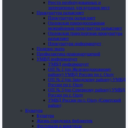
Реестр необорудованных и
запрещенных для купания мест
Прокуратура разъясняет
Прокуратура разъясняет
Орловская природоохранная
межрайонная прокуратура разъясняет
Орловская транспортная прокуратура
разъясняет
Прокуратура информирует
Полезно знать
Профилактика правонарушений
УМВД информирует
УМВД информирует
ОП № 1 (по Железнодорожному
району) УМВД России по г. Орлу
ОП № 2 (по Заводскому району) УМВД
России по г. Орлу
ОП № 3 (по Северному району) УМВД
России по г. Орлу
УМВД России по г. Орлу (Советский
район)
Культура
Культура
Жизнь городских библиотек
Фестивали и конкурсы