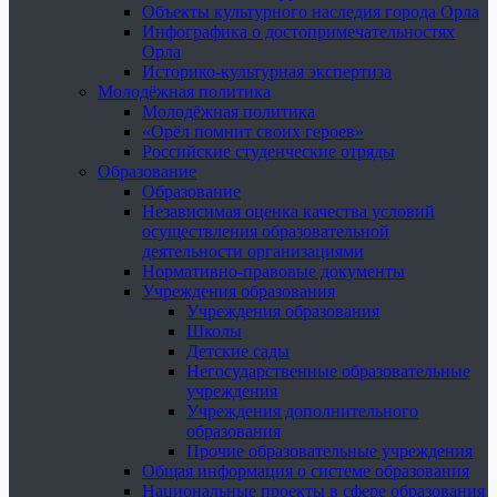
Объекты культурного наследия города Орла
Инфографика о достопримечательностях
Орла
Историко-культурная экспертиза
Молодёжная политика
Молодёжная политика
«Орёл помнит своих героев»
Российские студенческие отряды
Образование
Образование
Независимая оценка качества условий
осуществления образовательной
деятельности организациями
Нормативно-правовые документы
Учреждения образования
Учреждения образования
Школы
Детские сады
Негосударственные образовательные
учреждения
Учреждения дополнительного
образования
Прочие образовательные учреждения
Общая информация о системе образования
Национальные проекты в сфере образования