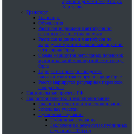
ареной и домами №7,9 по ул.
Картукова
Транспорт
Транспорт
Объявления
Расписание движения автобусов по
сезонным (дачным) маршрутам
Расписания движения автобусов по
маршрутам муниципальной маршрутной
сети города Орла
Схемы маршрутов регулярных перевозок
муниципальной маршрутной сети города
Орла
Тарифы на проезд в городском
пассажирском транспорте в городе Орле
Реестр маршрутов регулярных перевозок
города Орла
Национальные проекты РФ
Градостроительство и землепользование
Градостроительство и землепользование
Земельные участки
Публичные слушания
Публичные слушания
Заключения о результатах публичных
слушаний, 2026 год