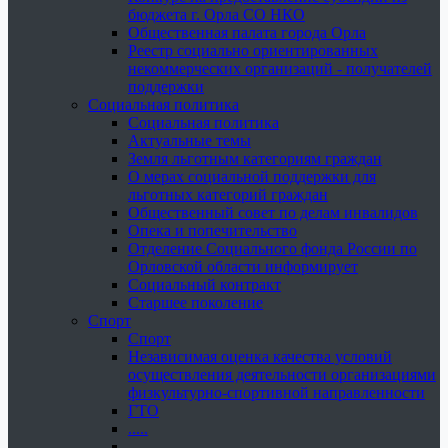
бюджета г. Орла СО НКО
Общественная палата города Орла
Реестр социально ориентированных
некоммерческих организаций - получателей
поддержки
Социальная политика
Социальная политика
Актуальные темы
Земля льготным категориям граждан
О мерах социальной поддержки для
льготных категорий граждан
Общественный совет по делам инвалидов
Опека и попечительство
Отделение Социального фонда России по
Орловской области информирует
Социальный контракт
Старшее поколение
Спорт
Спорт
Независимая оценка качества условий
осуществления деятельности организациями
физкультурно-спортивной направленности
ГТО
.....
......