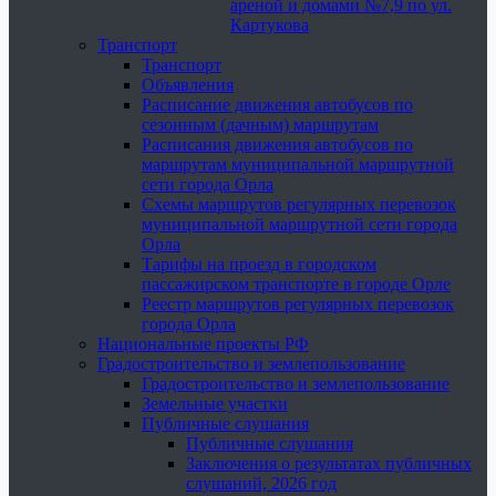
ареной и домами №7,9 по ул.
Картукова
Транспорт
Транспорт
Объявления
Расписание движения автобусов по
сезонным (дачным) маршрутам
Расписания движения автобусов по
маршрутам муниципальной маршрутной
сети города Орла
Схемы маршрутов регулярных перевозок
муниципальной маршрутной сети города
Орла
Тарифы на проезд в городском
пассажирском транспорте в городе Орле
Реестр маршрутов регулярных перевозок
города Орла
Национальные проекты РФ
Градостроительство и землепользование
Градостроительство и землепользование
Земельные участки
Публичные слушания
Публичные слушания
Заключения о результатах публичных
слушаний, 2026 год