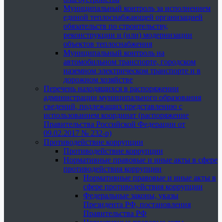
Муниципальный контроль за исполнением
единой теплоснабжающей организацией
обязательств по строительству,
реконструкции и (или) модернизации
объектов теплоснабжения
Муниципальный контроль на
автомобильном транспорте, городском
наземном электрическом транспорте и в
дорожном хозяйстве
Перечень находящихся в распоряжении
администрации муниципального образования
сведений, подлежащих представлению с
использованием координат (распоряжение
Правительства Российской Федерации от
09.02.2017 № 232-р)
Противодействие коррупции
Противодействие коррупции
Нормативные правовые и иные акты в сфере
противодействия коррупции
Нормативные правовые и иные акты в
сфере противодействия коррупции
Федеральные законы, указы
Президента РФ, постановления
Правительства РФ