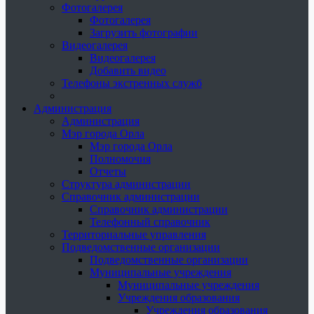
Фотогалерея
Фотогалерея
Загрузить фотографии
Видеогалерея
Видеогалерея
Добавить видео
Телефоны экстренных служб
Администрация
Администрация
Мэр города Орла
Мэр города Орла
Полномочия
Отчеты
Структура администрации
Справочник администрации
Справочник администрации
Телефонный справочник
Территориальные управления
Подведомственные организации
Подведомственные организации
Муниципальные учреждения
Муниципальные учреждения
Учреждения образования
Учреждения образования