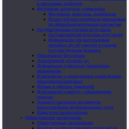
и программы развития
Фестивали, конкурсы, олимпиады
Фестивали, конкурсы, олимпиады
Всероссийская олимпиада школьников
по общеобразовательным предметам
Государственная итоговая аттестация
Государственная итоговая аттестация
Информация для выпускников
прошлых лет об участии в едином
государственном экзамене
Образование без границ
Электронный детский сад
Информация о закупках управления
образования
Информация о проведенных управлением
образования проверках
Формы и образцы заявлений
Информация о работе с обращениями
граждан
Административные регламенты
предоставления муниципальных услуг
Навигатор профилактики
Общественные организации
Общественные организации
Конкурс на предоставление субсидий из