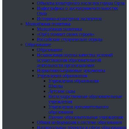
Объекты культурного наследия города Орла
Инфографика о достопримечательностях
Орла
Историко-культурная экспертиза
Молодёжная политика
Молодёжная политика
«Орёл помнит своих героев»
Российские студенческие отряды
Образование
Образование
Независимая оценка качества условий
осуществления образовательной
деятельности организациями
Нормативно-правовые документы
Учреждения образования
Учреждения образования
Школы
Детские сады
Негосударственные образовательные
учреждения
Учреждения дополнительного
образования
Прочие образовательные учреждения
Общая информация о системе образования
Национальные проекты в сфере образования