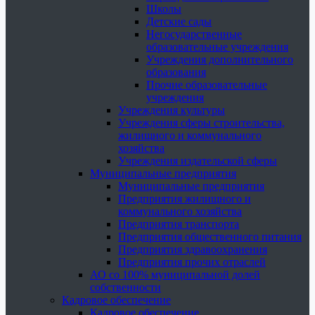
Школы
Детские сады
Негосударственные
образовательные учреждения
Учреждения дополнительного
образования
Прочие образовательные
учреждения
Учреждения культуры
Учреждения сферы строительства,
жилищного и коммунального
хозяйства
Учреждения издательской сферы
Муниципальные предприятия
Муниципальные предприятия
Предприятия жилищного и
коммунального хозяйства
Предприятия транспорта
Предприятия общественного питания
Предприятия здравоохранения
Предприятия прочих отраслей
АО со 100% муниципальной долей
собственности
Кадровое обеспечение
Кадровое обеспечение