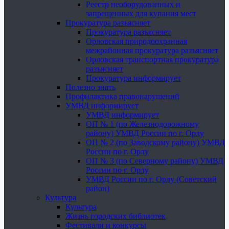
Реестр необорудованных и
запрещенных для купания мест
Прокуратура разъясняет
Прокуратура разъясняет
Орловская природоохранная
межрайонная прокуратура разъясняет
Орловская транспортная прокуратура
разъясняет
Прокуратура информирует
Полезно знать
Профилактика правонарушений
УМВД информирует
УМВД информирует
ОП № 1 (по Железнодорожному
району) УМВД России по г. Орлу
ОП № 2 (по Заводскому району) УМВД
России по г. Орлу
ОП № 3 (по Северному району) УМВД
России по г. Орлу
УМВД России по г. Орлу (Советский
район)
Культура
Культура
Жизнь городских библиотек
Фестивали и конкурсы