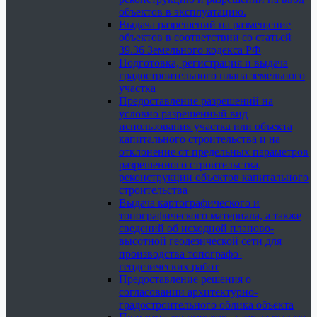
объектов в эксплуатацию.
Выдача разрешений на размещение
объектов в соответствии со статьей
39.36 Земельного кодекса РФ
Подготовка, регистрация и выдача
градостроительного плана земельного
участка
Предоставление разрешений на
условно разрешенный вид
использования участка или объекта
капитального строительства и на
отклонение от предельных параметров
разрешенного строительства,
реконструкции объектов капитального
строительства
Выдача картографического и
топографического материала, а также
сведений об исходной планово-
высотной геодезической сети для
производства топографо-
геодезических работ
Предоставление решения о
согласовании архитектурно-
градостроительного облика объекта