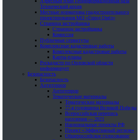
Адресный план Геоинформационная база
Технический архив
Местные нормативы градостроительного
проектирования МО «Город Орёл»
Страница застройщика
Страница застройщика
Комиссия
Публичные сервитуты
Комплексные кадастровые работы
Комплексные кадастровые работы
Карты-планы
Роскадастр по Орловской области
информирует
Безопасность
Безопасность
Антитеррор
Антитеррор
Тематические материалы
Тематические материалы
77-я годовщина Великой Победы
Всероссийская перепись
населения — 2021
Национальные проекты РФ
Проект «Эффективный регион»
Общероссийское голосование