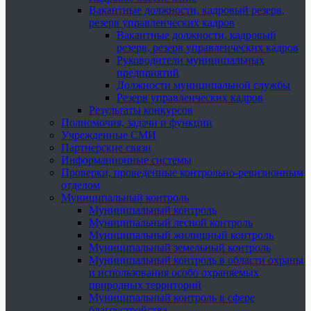
Вакантные должности, кадровый резерв,
резерв управленческих кадров
Вакантные должности, кадровый
резерв, резерв управленческих кадров
Руководители муниципальных
предприятий
Должности муниципальной службы
Резерв управленческих кадров
Результаты конкурсов
Полномочия, задачи и функции
Учрежденные СМИ
Партнерские связи
Информационные системы
Проверки, проведенные контрольно-ревизионным
отделом
Муниципальный контроль
Муниципальный контроль
Муниципальный лесной контроль
Муниципальный жилищный контроль
Муниципальный земельный контроль
Муниципальный контроль в области охраны
и использования особо охраняемых
природных территорий
Муниципальный контроль в сфере
благоустройства