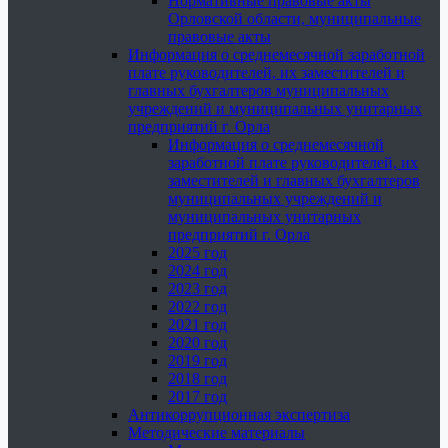
Нормативные правовые акты
Орловской области, муниципальные
правовые акты
Информация о среднемесячной заработной
плате руководителей, их заместителей и
главных бухгалтеров муниципальных
учреждений и муниципальных унитарных
предприятий г. Орла
Информация о среднемесячной
заработной плате руководителей, их
заместителей и главных бухгалтеров
муниципальных учреждений и
муниципальных унитарных
предприятий г. Орла
2025 год
2024 год
2023 год
2022 год
2021 год
2020 год
2019 год
2018 год
2017 год
Антикоррупционная экспертиза
Методические материалы