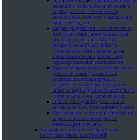
Принятие документов, а также выдача
решений о переводе или об отказе в
переводе жилого помещения в
нежилое или нежилого помещения в
жилое помещение
Выдача уведомлений о соответствии
(несоответствии) построенных или
реконструированных объекта
индивидуального жилищного
строительства или садового дома
требованиям законодательства о
градостроительной деятельности
Выдача уведомлений о соответствии
(несоответствии) указанных в
уведомлении о планируемых
строительстве или реконструкции
объекта индивидуального жилищного
строительства или садового дома
Признание садового дома жилым
домом и жилого дома садовым домом
Согласование переустройства и (или)
перепланировки помещения в
многоквартирном доме
Порядок установки и эксплуатации
информационных конструкций