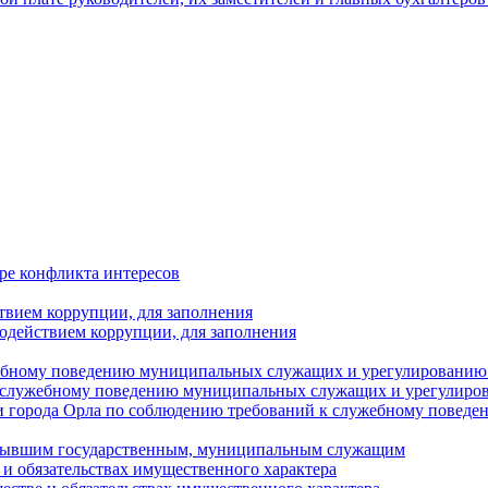
ре конфликта интересов
твием коррупции, для заполнения
одействием коррупции, для заполнения
ебному поведению муниципальных служащих и урегулированию 
 служебному поведению муниципальных служащих и урегулиро
 города Орла по соблюдению требований к служебному повед
с бывшим государственным, муниципальным служащим
е и обязательствах имущественного характера