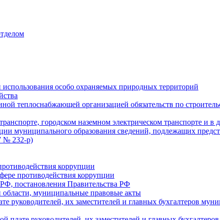
отделом
 использования особо охраняемых природных территорий
йства
ой теплоснабжающей организацией обязательств по строительс
ранспорте, городском наземном электрическом транспорте и в 
ции муниципального образования сведений, подлежащих предст
 № 232-р)
противодействия коррупции
фере противодействия коррупции
 РФ, постановления Правительства РФ
 области, муниципальные правовые акты
ате руководителей, их заместителей и главных бухгалтеров м
ой плате руководителей, их заместителей и главных бухгалте