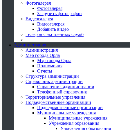
Фотогалерея
Фотогалерея
Загрузить фотографии
Видеогалерея
Видеогалерея
Добавить видео
Телефоны экстренных служб
Администрация
Администрация
Мэр города Орла
Мэр города Орла
Полномочия
Отчеты
Структура администрации
Справочник администрации
Справочник администрации
Телефонный справочник
Территориальные управления
Подведомственные организации
Подведомственные организации
Муниципальные учреждения
Муниципальные учреждения
Учреждения образования
Учреждения образования