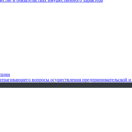
ществе и обязательствах имущественного характера
упции
 затрагивающего вопросы осуществления предпринимательской и