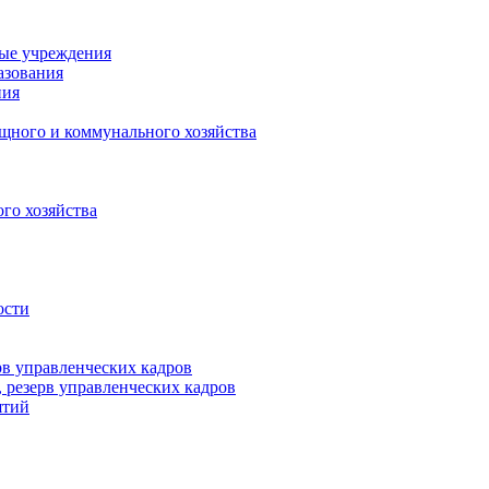
ные учреждения
азования
ния
щного и коммунального хозяйства
го хозяйства
ости
рв управленческих кадров
 резерв управленческих кадров
ятий