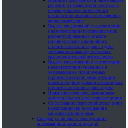
Принятие документов, а также выдача
решений о переводе или об отказе в
переводе жилого помещения в
нежилое или нежилого помещения в
жилое помещение
Выдача уведомлений о соответствии
(несоответствии) построенных или
реконструированных объекта
индивидуального жилищного
строительства или садового дома
требованиям законодательства о
градостроительной деятельности
Выдача уведомлений о соответствии
(несоответствии) указанных в
уведомлении о планируемых
строительстве или реконструкции
объекта индивидуального жилищного
строительства или садового дома
Признание садового дома жилым
домом и жилого дома садовым домом
Согласование переустройства и (или)
перепланировки помещения в
многоквартирном доме
Порядок установки и эксплуатации
информационных конструкций