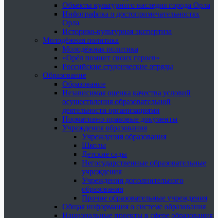
Объекты культурного наследия города Орла
Инфографика о достопримечательностях
Орла
Историко-культурная экспертиза
Молодёжная политика
Молодёжная политика
«Орёл помнит своих героев»
Российские студенческие отряды
Образование
Образование
Независимая оценка качества условий
осуществления образовательной
деятельности организациями
Нормативно-правовые документы
Учреждения образования
Учреждения образования
Школы
Детские сады
Негосударственные образовательные
учреждения
Учреждения дополнительного
образования
Прочие образовательные учреждения
Общая информация о системе образования
Национальные проекты в сфере образования