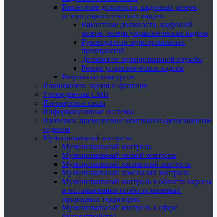
Вакантные должности, кадровый резерв,
резерв управленческих кадров
Вакантные должности, кадровый
резерв, резерв управленческих кадров
Руководители муниципальных
предприятий
Должности муниципальной службы
Резерв управленческих кадров
Результаты конкурсов
Полномочия, задачи и функции
Учрежденные СМИ
Партнерские связи
Информационные системы
Проверки, проведенные контрольно-ревизионным
отделом
Муниципальный контроль
Муниципальный контроль
Муниципальный лесной контроль
Муниципальный жилищный контроль
Муниципальный земельный контроль
Муниципальный контроль в области охраны
и использования особо охраняемых
природных территорий
Муниципальный контроль в сфере
благоустройства