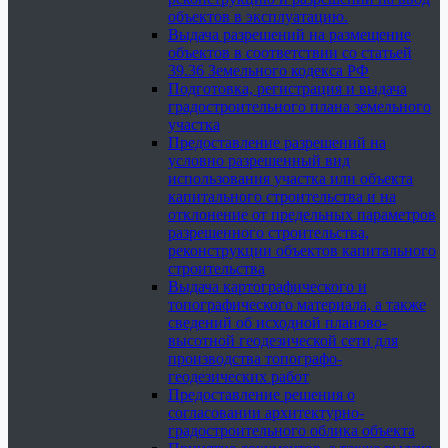
объектов в эксплуатацию.
Выдача разрешений на размещение
объектов в соответствии со статьей
39.36 Земельного кодекса РФ
Подготовка, регистрация и выдача
градостроительного плана земельного
участка
Предоставление разрешений на
условно разрешенный вид
использования участка или объекта
капитального строительства и на
отклонение от предельных параметров
разрешенного строительства,
реконструкции объектов капитального
строительства
Выдача картографического и
топографического материала, а также
сведений об исходной планово-
высотной геодезической сети для
производства топографо-
геодезических работ
Предоставление решения о
согласовании архитектурно-
градостроительного облика объекта