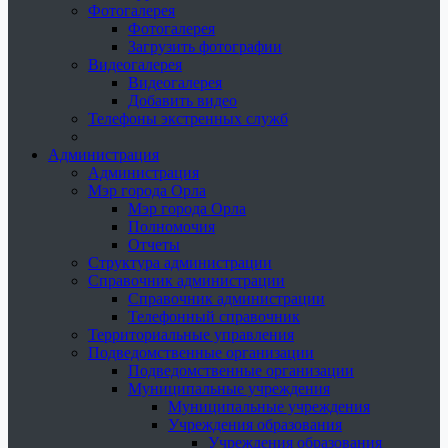
Фотогалерея
Фотогалерея
Загрузить фотографии
Видеогалерея
Видеогалерея
Добавить видео
Телефоны экстренных служб
Администрация
Администрация
Мэр города Орла
Мэр города Орла
Полномочия
Отчеты
Структура администрации
Справочник администрации
Справочник администрации
Телефонный справочник
Территориальные управления
Подведомственные организации
Подведомственные организации
Муниципальные учреждения
Муниципальные учреждения
Учреждения образования
Учреждения образования