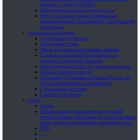
бюджета г. Орла СО НКО
Общественная палата города Орла
Реестр социально ориентированных
некоммерческих организаций - получателей
поддержки
Социальная политика
Социальная политика
Актуальные темы
Земля льготным категориям граждан
О мерах социальной поддержки для
льготных категорий граждан
Общественный совет по делам инвалидов
Опека и попечительство
Отделение Социального фонда России по
Орловской области информирует
Социальный контракт
Старшее поколение
Спорт
Спорт
Независимая оценка качества условий
осуществления деятельности организациями
физкультурно-спортивной направленности
ГТО
.....
......