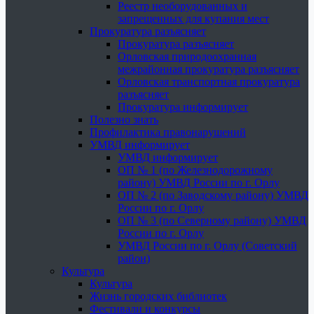
Реестр необорудованных и
запрещенных для купания мест
Прокуратура разъясняет
Прокуратура разъясняет
Орловская природоохранная
межрайонная прокуратура разъясняет
Орловская транспортная прокуратура
разъясняет
Прокуратура информирует
Полезно знать
Профилактика правонарушений
УМВД информирует
УМВД информирует
ОП № 1 (по Железнодорожному
району) УМВД России по г. Орлу
ОП № 2 (по Заводскому району) УМВД
России по г. Орлу
ОП № 3 (по Северному району) УМВД
России по г. Орлу
УМВД России по г. Орлу (Советский
район)
Культура
Культура
Жизнь городских библиотек
Фестивали и конкурсы