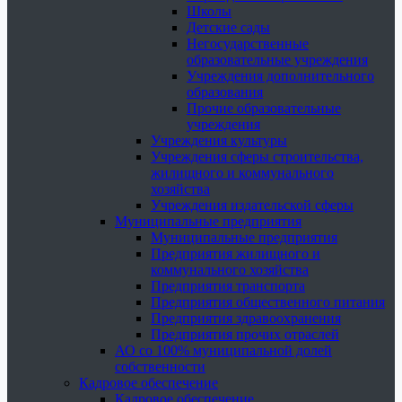
Школы
Детские сады
Негосударственные
образовательные учреждения
Учреждения дополнительного
образования
Прочие образовательные
учреждения
Учреждения культуры
Учреждения сферы строительства,
жилищного и коммунального
хозяйства
Учреждения издательской сферы
Муниципальные предприятия
Муниципальные предприятия
Предприятия жилищного и
коммунального хозяйства
Предприятия транспорта
Предприятия общественного питания
Предприятия здравоохранения
Предприятия прочих отраслей
АО со 100% муниципальной долей
собственности
Кадровое обеспечение
Кадровое обеспечение