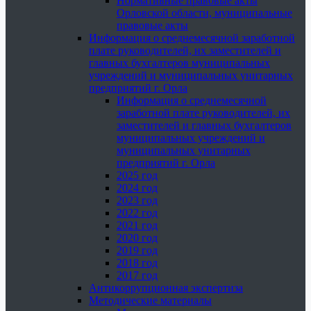
Нормативные правовые акты
Орловской области, муниципальные
правовые акты
Информация о среднемесячной заработной
плате руководителей, их заместителей и
главных бухгалтеров муниципальных
учреждений и муниципальных унитарных
предприятий г. Орла
Информация о среднемесячной
заработной плате руководителей, их
заместителей и главных бухгалтеров
муниципальных учреждений и
муниципальных унитарных
предприятий г. Орла
2025 год
2024 год
2023 год
2022 год
2021 год
2020 год
2019 год
2018 год
2017 год
Антикоррупционная экспертиза
Методические материалы