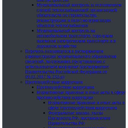
Муниципальный контроль за исполнением
единой теплоснабжающей организацией
обязательств по строительству,
реконструкции и (или) модернизации
объектов теплоснабжения
Муниципальный контроль на
автомобильном транспорте, городском
наземном электрическом транспорте и в
дорожном хозяйстве
Перечень находящихся в распоряжении
администрации муниципального образования
сведений, подлежащих представлению с
использованием координат (распоряжение
Правительства Российской Федерации от
09.02.2017 № 232-р)
Противодействие коррупции
Противодействие коррупции
Нормативные правовые и иные акты в сфере
противодействия коррупции
Нормативные правовые и иные акты в
сфере противодействия коррупции
Федеральные законы, указы
Президента РФ, постановления
Правительства РФ