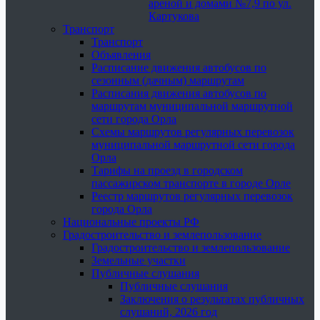
ареной и домами №7,9 по ул.
Картукова
Транспорт
Транспорт
Объявления
Расписание движения автобусов по
сезонным (дачным) маршрутам
Расписания движения автобусов по
маршрутам муниципальной маршрутной
сети города Орла
Схемы маршрутов регулярных перевозок
муниципальной маршрутной сети города
Орла
Тарифы на проезд в городском
пассажирском транспорте в городе Орле
Реестр маршрутов регулярных перевозок
города Орла
Национальные проекты РФ
Градостроительство и землепользование
Градостроительство и землепользование
Земельные участки
Публичные слушания
Публичные слушания
Заключения о результатах публичных
слушаний, 2026 год