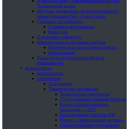
Адресный план Геоинформационная база
Технический архив
Местные нормативы градостроительного
проектирования МО «Город Орёл»
Страница застройщика
Страница застройщика
Комиссия
Публичные сервитуты
Комплексные кадастровые работы
Комплексные кадастровые работы
Карты-планы
Роскадастр по Орловской области
информирует
Безопасность
Безопасность
Антитеррор
Антитеррор
Тематические материалы
Тематические материалы
77-я годовщина Великой Победы
Всероссийская перепись
населения — 2021
Национальные проекты РФ
Проект «Эффективный регион»
Общероссийское голосование