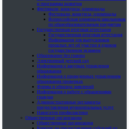
и программы развития
Фестивали, конкурсы, олимпиады
Фестивали, конкурсы, олимпиады
Всероссийская олимпиада школьников
по общеобразовательным предметам
Государственная итоговая аттестация
Государственная итоговая аттестация
Информация для выпускников
прошлых лет об участии в едином
государственном экзамене
Образование без границ
Электронный детский сад
Информация о закупках управления
образования
Информация о проведенных управлением
образования проверках
Формы и образцы заявлений
Информация о работе с обращениями
граждан
Административные регламенты
предоставления муниципальных услуг
Навигатор профилактики
Общественные организации
Общественные организации
Конкурс на предоставление субсидий из