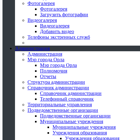
Фотогалерея
Фотогалерея
Загрузить фотографии
Видеогалерея
Видеогалерея
Добавить видео
Телефоны экстренных служб
Администрация
Администрация
Мэр города Орла
Мэр города Орла
Полномочия
Отчеты
Структура администрации
Справочник администрации
Справочник администрации
Телефонный справочник
Территориальные управления
Подведомственные организации
Подведомственные организации
Муниципальные учреждения
Муниципальные учреждения
Учреждения образования
Учреждения образования