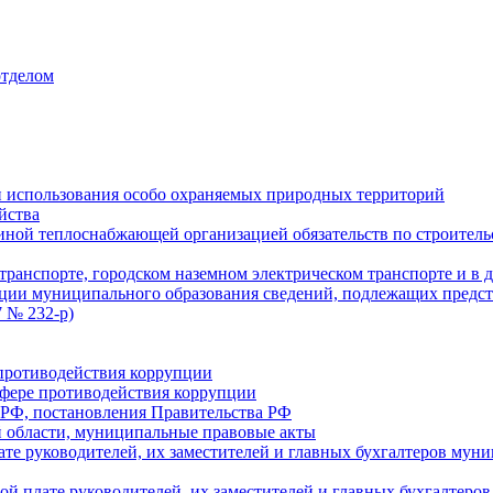
отделом
 использования особо охраняемых природных территорий
йства
ой теплоснабжающей организацией обязательств по строительс
ранспорте, городском наземном электрическом транспорте и в 
ции муниципального образования сведений, подлежащих предст
 № 232-р)
противодействия коррупции
фере противодействия коррупции
 РФ, постановления Правительства РФ
 области, муниципальные правовые акты
ате руководителей, их заместителей и главных бухгалтеров м
ой плате руководителей, их заместителей и главных бухгалте