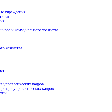
ные учреждения
азования
ния
щного и коммунального хозяйства
го хозяйства
ости
рв управленческих кадров
 резерв управленческих кадров
ятий