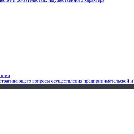
ществе и обязательствах имущественного характера
упции
 затрагивающего вопросы осуществления предпринимательской и