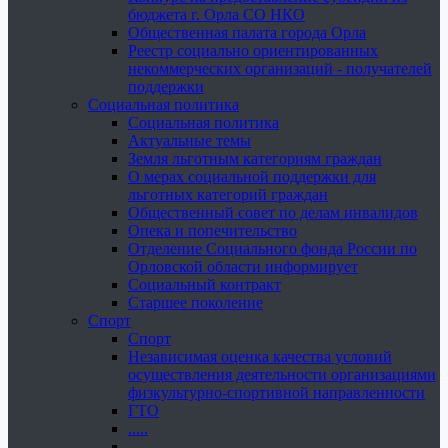
бюджета г. Орла СО НКО
Общественная палата города Орла
Реестр социально ориентированных
некоммерческих организаций - получателей
поддержки
Социальная политика
Социальная политика
Актуальные темы
Земля льготным категориям граждан
О мерах социальной поддержки для
льготных категорий граждан
Общественный совет по делам инвалидов
Опека и попечительство
Отделение Социального фонда России по
Орловской области информирует
Социальный контракт
Старшее поколение
Спорт
Спорт
Независимая оценка качества условий
осуществления деятельности организациями
физкультурно-спортивной направленности
ГТО
.....
......