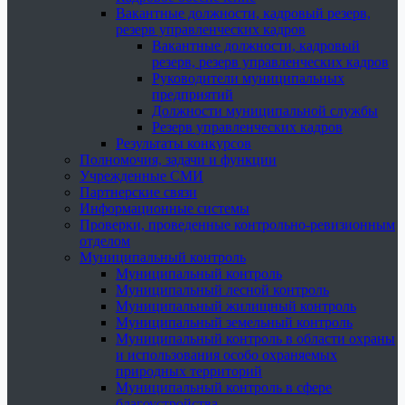
Вакантные должности, кадровый резерв,
резерв управленческих кадров
Вакантные должности, кадровый
резерв, резерв управленческих кадров
Руководители муниципальных
предприятий
Должности муниципальной службы
Резерв управленческих кадров
Результаты конкурсов
Полномочия, задачи и функции
Учрежденные СМИ
Партнерские связи
Информационные системы
Проверки, проведенные контрольно-ревизионным
отделом
Муниципальный контроль
Муниципальный контроль
Муниципальный лесной контроль
Муниципальный жилищный контроль
Муниципальный земельный контроль
Муниципальный контроль в области охраны
и использования особо охраняемых
природных территорий
Муниципальный контроль в сфере
благоустройства