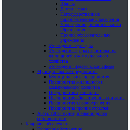
Школы
Детские сады
Негосударственные
образовательные учреждения
Учреждения дополнительного
образования
Прочие образовательные
учреждения
Учреждения культуры
Учреждения сферы строительства,
жилищного и коммунального
хозяйства
Учреждения издательской сферы
Муниципальные предприятия
Муниципальные предприятия
Предприятия жилищного и
коммунального хозяйства
Предприятия транспорта
Предприятия общественного питания
Предприятия здравоохранения
Предприятия прочих отраслей
АО со 100% муниципальной долей
собственности
Кадровое обеспечение
Кадровое обеспечение