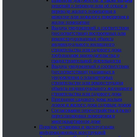
Принятие документов, а также выдача
решений о переводе или об отказе в
переводе жилого помещения в
нежилое или нежилого помещения в
жилое помещение
Выдача уведомлений о соответствии
(несоответствии) построенных или
реконструированных объекта
индивидуального жилищного
строительства или садового дома
требованиям законодательства о
градостроительной деятельности
Выдача уведомлений о соответствии
(несоответствии) указанных в
уведомлении о планируемых
строительстве или реконструкции
объекта индивидуального жилищного
строительства или садового дома
Признание садового дома жилым
домом и жилого дома садовым домом
Согласование переустройства и (или)
перепланировки помещения в
многоквартирном доме
Порядок установки и эксплуатации
информационных конструкций