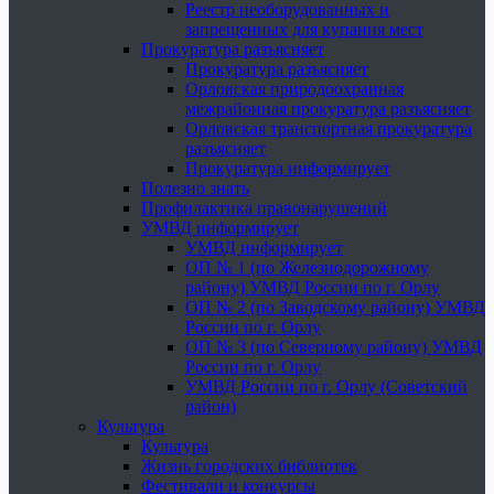
Реестр необорудованных и
запрещенных для купания мест
Прокуратура разъясняет
Прокуратура разъясняет
Орловская природоохранная
межрайонная прокуратура разъясняет
Орловская транспортная прокуратура
разъясняет
Прокуратура информирует
Полезно знать
Профилактика правонарушений
УМВД информирует
УМВД информирует
ОП № 1 (по Железнодорожному
району) УМВД России по г. Орлу
ОП № 2 (по Заводскому району) УМВД
России по г. Орлу
ОП № 3 (по Северному району) УМВД
России по г. Орлу
УМВД России по г. Орлу (Советский
район)
Культура
Культура
Жизнь городских библиотек
Фестивали и конкурсы