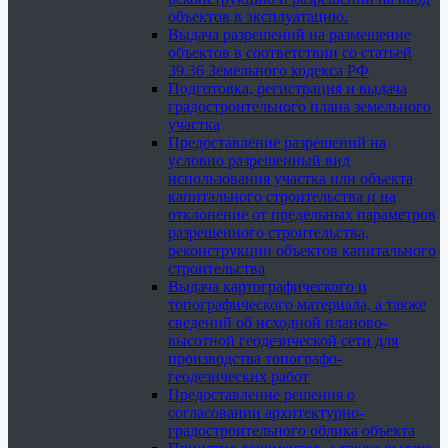
объектов в эксплуатацию.
Выдача разрешений на размещение
объектов в соответствии со статьей
39.36 Земельного кодекса РФ
Подготовка, регистрация и выдача
градостроительного плана земельного
участка
Предоставление разрешений на
условно разрешенный вид
использования участка или объекта
капитального строительства и на
отклонение от предельных параметров
разрешенного строительства,
реконструкции объектов капитального
строительства
Выдача картографического и
топографического материала, а также
сведений об исходной планово-
высотной геодезической сети для
производства топографо-
геодезических работ
Предоставление решения о
согласовании архитектурно-
градостроительного облика объекта