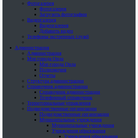
Фотогалерея
Фотогалерея
Загрузить фотографии
Видеогалерея
Видеогалерея
Добавить видео
Телефоны экстренных служб
Администрация
Администрация
Мэр города Орла
Мэр города Орла
Полномочия
Отчеты
Структура администрации
Справочник администрации
Справочник администрации
Телефонный справочник
Территориальные управления
Подведомственные организации
Подведомственные организации
Муниципальные учреждения
Муниципальные учреждения
Учреждения образования
Учреждения образования