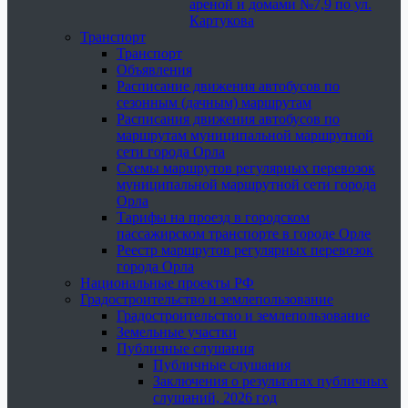
ареной и домами №7,9 по ул.
Картукова
Транспорт
Транспорт
Объявления
Расписание движения автобусов по
сезонным (дачным) маршрутам
Расписания движения автобусов по
маршрутам муниципальной маршрутной
сети города Орла
Схемы маршрутов регулярных перевозок
муниципальной маршрутной сети города
Орла
Тарифы на проезд в городском
пассажирском транспорте в городе Орле
Реестр маршрутов регулярных перевозок
города Орла
Национальные проекты РФ
Градостроительство и землепользование
Градостроительство и землепользование
Земельные участки
Публичные слушания
Публичные слушания
Заключения о результатах публичных
слушаний, 2026 год