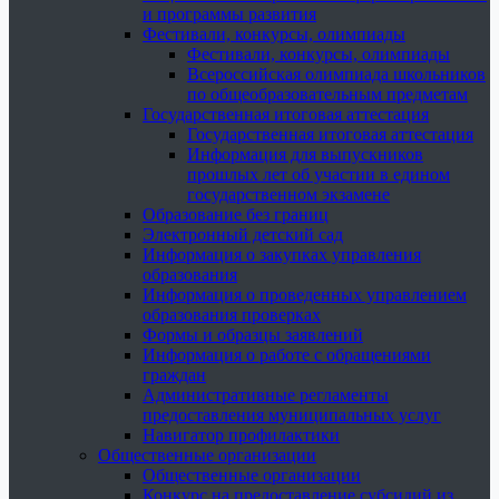
и программы развития
Фестивали, конкурсы, олимпиады
Фестивали, конкурсы, олимпиады
Всероссийская олимпиада школьников
по общеобразовательным предметам
Государственная итоговая аттестация
Государственная итоговая аттестация
Информация для выпускников
прошлых лет об участии в едином
государственном экзамене
Образование без границ
Электронный детский сад
Информация о закупках управления
образования
Информация о проведенных управлением
образования проверках
Формы и образцы заявлений
Информация о работе с обращениями
граждан
Административные регламенты
предоставления муниципальных услуг
Навигатор профилактики
Общественные организации
Общественные организации
Конкурс на предоставление субсидий из