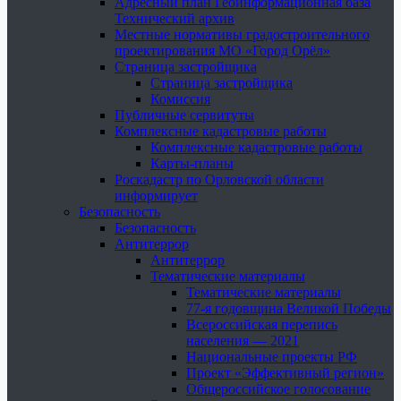
Адресный план Геоинформационная база
Технический архив
Местные нормативы градостроительного
проектирования МО «Город Орёл»
Страница застройщика
Страница застройщика
Комиссия
Публичные сервитуты
Комплексные кадастровые работы
Комплексные кадастровые работы
Карты-планы
Роскадастр по Орловской области
информирует
Безопасность
Безопасность
Антитеррор
Антитеррор
Тематические материалы
Тематические материалы
77-я годовщина Великой Победы
Всероссийская перепись
населения — 2021
Национальные проекты РФ
Проект «Эффективный регион»
Общероссийское голосование