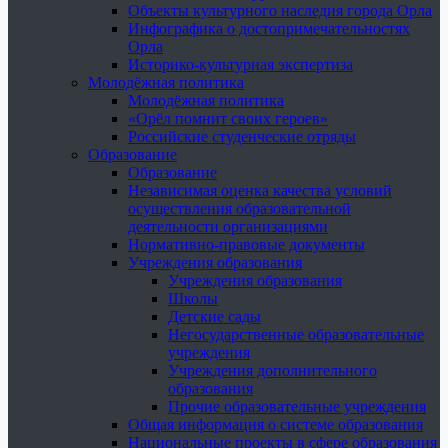
Объекты культурного наследия города Орла
Инфографика о достопримечательностях
Орла
Историко-культурная экспертиза
Молодёжная политика
Молодёжная политика
«Орёл помнит своих героев»
Российские студенческие отряды
Образование
Образование
Независимая оценка качества условий
осуществления образовательной
деятельности организациями
Нормативно-правовые документы
Учреждения образования
Учреждения образования
Школы
Детские сады
Негосударственные образовательные
учреждения
Учреждения дополнительного
образования
Прочие образовательные учреждения
Общая информация о системе образования
Национальные проекты в сфере образования