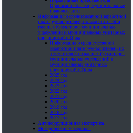
Нормативные правовые акты
Орловской области, муниципальные
правовые акты
Информация о среднемесячной заработной
плате руководителей, их заместителей и
главных бухгалтеров муниципальных
учреждений и муниципальных унитарных
предприятий г. Орла
Информация о среднемесячной
заработной плате руководителей, их
заместителей и главных бухгалтеров
муниципальных учреждений и
муниципальных унитарных
предприятий г. Орла
2025 год
2024 год
2023 год
2022 год
2021 год
2020 год
2019 год
2018 год
2017 год
Антикоррупционная экспертиза
Методические материалы