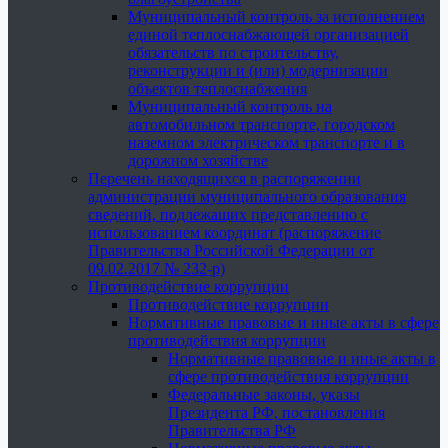
Муниципальный контроль за исполнением
единой теплоснабжающей организацией
обязательств по строительству,
реконструкции и (или) модернизации
объектов теплоснабжения
Муниципальный контроль на
автомобильном транспорте, городском
наземном электрическом транспорте и в
дорожном хозяйстве
Перечень находящихся в распоряжении
администрации муниципального образования
сведений, подлежащих представлению с
использованием координат (распоряжение
Правительства Российской Федерации от
09.02.2017 № 232-р)
Противодействие коррупции
Противодействие коррупции
Нормативные правовые и иные акты в сфере
противодействия коррупции
Нормативные правовые и иные акты в
сфере противодействия коррупции
Федеральные законы, указы
Президента РФ, постановления
Правительства РФ