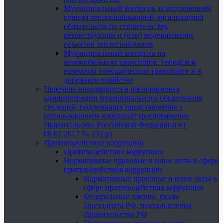
Муниципальный контроль за исполнением
единой теплоснабжающей организацией
обязательств по строительству,
реконструкции и (или) модернизации
объектов теплоснабжения
Муниципальный контроль на
автомобильном транспорте, городском
наземном электрическом транспорте и в
дорожном хозяйстве
Перечень находящихся в распоряжении
администрации муниципального образования
сведений, подлежащих представлению с
использованием координат (распоряжение
Правительства Российской Федерации от
09.02.2017 № 232-р)
Противодействие коррупции
Противодействие коррупции
Нормативные правовые и иные акты в сфере
противодействия коррупции
Нормативные правовые и иные акты в
сфере противодействия коррупции
Федеральные законы, указы
Президента РФ, постановления
Правительства РФ