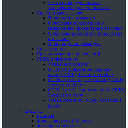
Реестр необорудованных и
запрещенных для купания мест
Прокуратура разъясняет
Прокуратура разъясняет
Орловская природоохранная
межрайонная прокуратура разъясняет
Орловская транспортная прокуратура
разъясняет
Прокуратура информирует
Полезно знать
Профилактика правонарушений
УМВД информирует
УМВД информирует
ОП № 1 (по Железнодорожному
району) УМВД России по г. Орлу
ОП № 2 (по Заводскому району) УМВД
России по г. Орлу
ОП № 3 (по Северному району) УМВД
России по г. Орлу
УМВД России по г. Орлу (Советский
район)
Культура
Культура
Жизнь городских библиотек
Фестивали и конкурсы