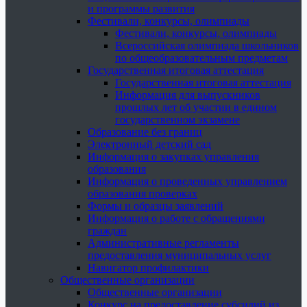
и программы развития
Фестивали, конкурсы, олимпиады
Фестивали, конкурсы, олимпиады
Всероссийская олимпиада школьников
по общеобразовательным предметам
Государственная итоговая аттестация
Государственная итоговая аттестация
Информация для выпускников
прошлых лет об участии в едином
государственном экзамене
Образование без границ
Электронный детский сад
Информация о закупках управления
образования
Информация о проведенных управлением
образования проверках
Формы и образцы заявлений
Информация о работе с обращениями
граждан
Административные регламенты
предоставления муниципальных услуг
Навигатор профилактики
Общественные организации
Общественные организации
Конкурс на предоставление субсидий из