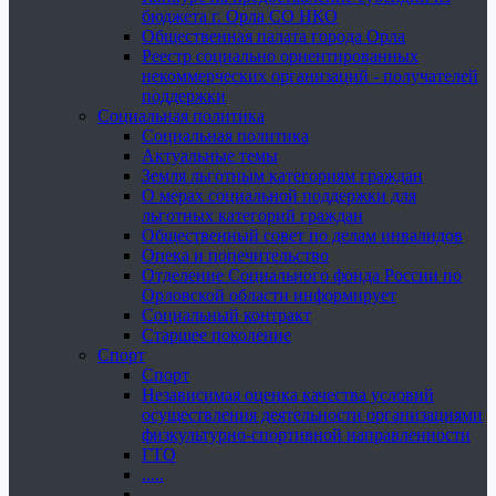
бюджета г. Орла СО НКО
Общественная палата города Орла
Реестр социально ориентированных
некоммерческих организаций - получателей
поддержки
Социальная политика
Социальная политика
Актуальные темы
Земля льготным категориям граждан
О мерах социальной поддержки для
льготных категорий граждан
Общественный совет по делам инвалидов
Опека и попечительство
Отделение Социального фонда России по
Орловской области информирует
Социальный контракт
Старшее поколение
Спорт
Спорт
Независимая оценка качества условий
осуществления деятельности организациями
физкультурно-спортивной направленности
ГТО
.....
......