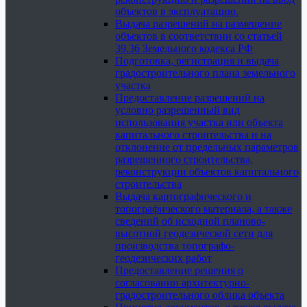
объектов в эксплуатацию.
Выдача разрешений на размещение
объектов в соответствии со статьей
39.36 Земельного кодекса РФ
Подготовка, регистрация и выдача
градостроительного плана земельного
участка
Предоставление разрешений на
условно разрешенный вид
использования участка или объекта
капитального строительства и на
отклонение от предельных параметров
разрешенного строительства,
реконструкции объектов капитального
строительства
Выдача картографического и
топографического материала, а также
сведений об исходной планово-
высотной геодезической сети для
производства топографо-
геодезических работ
Предоставление решения о
согласовании архитектурно-
градостроительного облика объекта