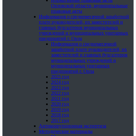
Нормативные правовые акты
Орловской области, муниципальные
правовые акты
Информация о среднемесячной заработной
плате руководителей, их заместителей и
главных бухгалтеров муниципальных
учреждений и муниципальных унитарных
предприятий г. Орла
Информация о среднемесячной
заработной плате руководителей, их
заместителей и главных бухгалтеров
муниципальных учреждений и
муниципальных унитарных
предприятий г. Орла
2025 год
2024 год
2023 год
2022 год
2021 год
2020 год
2019 год
2018 год
2017 год
Антикоррупционная экспертиза
Методические материалы