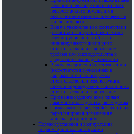
Принятие документов, а также выдача
решений о переводе или об отказе в
переводе жилого помещения в
нежилое или нежилого помещения в
жилое помещение
Выдача уведомлений о соответствии
(несоответствии) построенных или
реконструированных объекта
индивидуального жилищного
строительства или садового дома
требованиям законодательства о
градостроительной деятельности
Выдача уведомлений о соответствии
(несоответствии) указанных в
уведомлении о планируемых
строительстве или реконструкции
объекта индивидуального жилищного
строительства или садового дома
Признание садового дома жилым
домом и жилого дома садовым домом
Согласование переустройства и (или)
перепланировки помещения в
многоквартирном доме
Порядок установки и эксплуатации
информационных конструкций