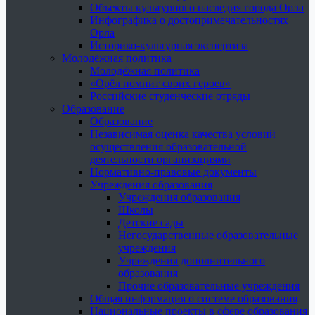
Объекты культурного наследия города Орла
Инфографика о достопримечательностях
Орла
Историко-культурная экспертиза
Молодёжная политика
Молодёжная политика
«Орёл помнит своих героев»
Российские студенческие отряды
Образование
Образование
Независимая оценка качества условий
осуществления образовательной
деятельности организациями
Нормативно-правовые документы
Учреждения образования
Учреждения образования
Школы
Детские сады
Негосударственные образовательные
учреждения
Учреждения дополнительного
образования
Прочие образовательные учреждения
Общая информация о системе образования
Национальные проекты в сфере образования