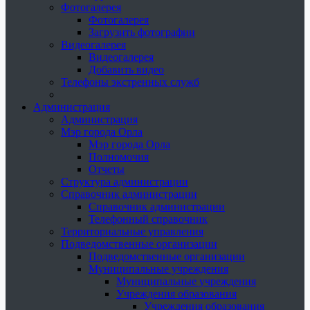
Фотогалерея
Фотогалерея
Загрузить фотографии
Видеогалерея
Видеогалерея
Добавить видео
Телефоны экстренных служб
Администрация
Администрация
Мэр города Орла
Мэр города Орла
Полномочия
Отчеты
Структура администрации
Справочник администрации
Справочник администрации
Телефонный справочник
Территориальные управления
Подведомственные организации
Подведомственные организации
Муниципальные учреждения
Муниципальные учреждения
Учреждения образования
Учреждения образования