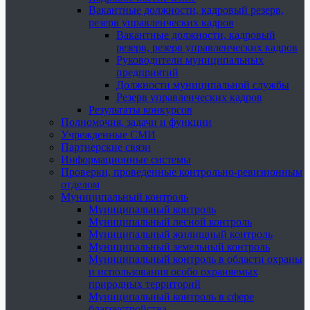
Вакантные должности, кадровый резерв,
резерв управленческих кадров
Вакантные должности, кадровый
резерв, резерв управленческих кадров
Руководители муниципальных
предприятий
Должности муниципальной службы
Резерв управленческих кадров
Результаты конкурсов
Полномочия, задачи и функции
Учрежденные СМИ
Партнерские связи
Информационные системы
Проверки, проведенные контрольно-ревизионным
отделом
Муниципальный контроль
Муниципальный контроль
Муниципальный лесной контроль
Муниципальный жилищный контроль
Муниципальный земельный контроль
Муниципальный контроль в области охраны
и использования особо охраняемых
природных территорий
Муниципальный контроль в сфере
благоустройства