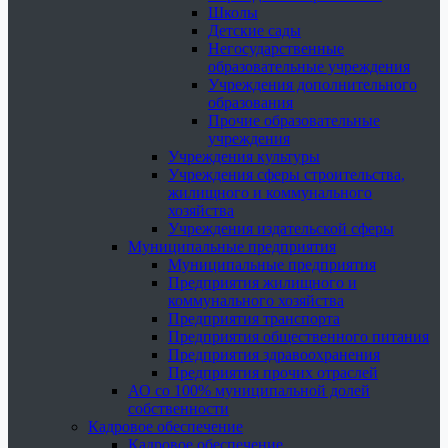
Школы
Детские сады
Негосударственные
образовательные учреждения
Учреждения дополнительного
образования
Прочие образовательные
учреждения
Учреждения культуры
Учреждения сферы строительства,
жилищного и коммунального
хозяйства
Учреждения издательской сферы
Муниципальные предприятия
Муниципальные предприятия
Предприятия жилищного и
коммунального хозяйства
Предприятия транспорта
Предприятия общественного питания
Предприятия здравоохранения
Предприятия прочих отраслей
АО со 100% муниципальной долей
собственности
Кадровое обеспечение
Кадровое обеспечение