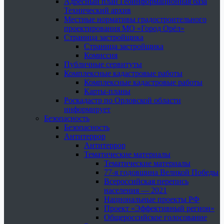
Адресный план Геоинформационная база
Технический архив
Местные нормативы градостроительного
проектирования МО «Город Орёл»
Страница застройщика
Страница застройщика
Комиссия
Публичные сервитуты
Комплексные кадастровые работы
Комплексные кадастровые работы
Карты-планы
Роскадастр по Орловской области
информирует
Безопасность
Безопасность
Антитеррор
Антитеррор
Тематические материалы
Тематические материалы
77-я годовщина Великой Победы
Всероссийская перепись
населения — 2021
Национальные проекты РФ
Проект «Эффективный регион»
Общероссийское голосование