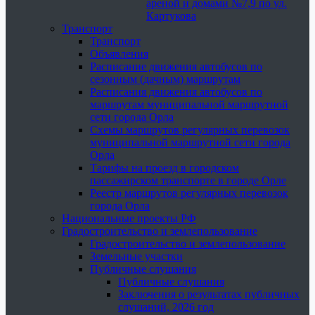
ареной и домами №7,9 по ул.
Картукова
Транспорт
Транспорт
Объявления
Расписание движения автобусов по
сезонным (дачным) маршрутам
Расписания движения автобусов по
маршрутам муниципальной маршрутной
сети города Орла
Схемы маршрутов регулярных перевозок
муниципальной маршрутной сети города
Орла
Тарифы на проезд в городском
пассажирском транспорте в городе Орле
Реестр маршрутов регулярных перевозок
города Орла
Национальные проекты РФ
Градостроительство и землепользование
Градостроительство и землепользование
Земельные участки
Публичные слушания
Публичные слушания
Заключения о результатах публичных
слушаний, 2026 год