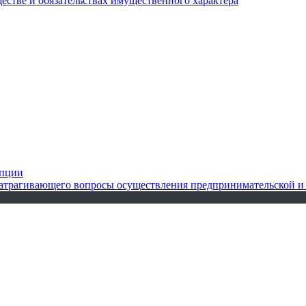
ществе и обязательствах имущественного характера
упции
 затрагивающего вопросы осуществления предпринимательской и