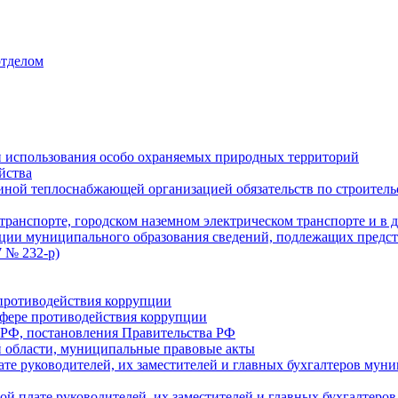
отделом
 использования особо охраняемых природных территорий
йства
ой теплоснабжающей организацией обязательств по строительс
ранспорте, городском наземном электрическом транспорте и в 
ции муниципального образования сведений, подлежащих предст
 № 232-р)
противодействия коррупции
фере противодействия коррупции
 РФ, постановления Правительства РФ
 области, муниципальные правовые акты
ате руководителей, их заместителей и главных бухгалтеров м
ой плате руководителей, их заместителей и главных бухгалте