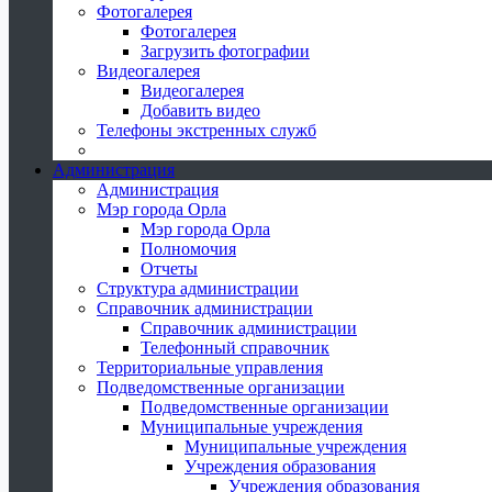
Фотогалерея
Фотогалерея
Загрузить фотографии
Видеогалерея
Видеогалерея
Добавить видео
Телефоны экстренных служб
Администрация
Администрация
Мэр города Орла
Мэр города Орла
Полномочия
Отчеты
Структура администрации
Справочник администрации
Справочник администрации
Телефонный справочник
Территориальные управления
Подведомственные организации
Подведомственные организации
Муниципальные учреждения
Муниципальные учреждения
Учреждения образования
Учреждения образования