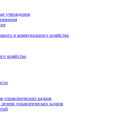
ные учреждения
азования
ния
щного и коммунального хозяйства
го хозяйства
ости
рв управленческих кадров
 резерв управленческих кадров
ятий