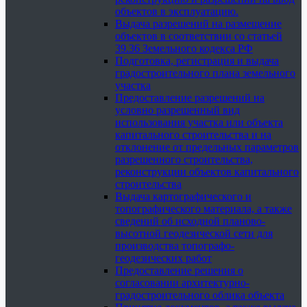
объектов в эксплуатацию.
Выдача разрешений на размещение
объектов в соответствии со статьей
39.36 Земельного кодекса РФ
Подготовка, регистрация и выдача
градостроительного плана земельного
участка
Предоставление разрешений на
условно разрешенный вид
использования участка или объекта
капитального строительства и на
отклонение от предельных параметров
разрешенного строительства,
реконструкции объектов капитального
строительства
Выдача картографического и
топографического материала, а также
сведений об исходной планово-
высотной геодезической сети для
производства топографо-
геодезических работ
Предоставление решения о
согласовании архитектурно-
градостроительного облика объекта