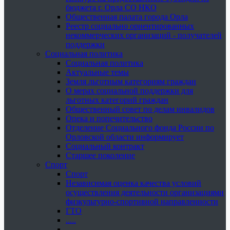
бюджета г. Орла СО НКО
Общественная палата города Орла
Реестр социально ориентированных
некоммерческих организаций - получателей
поддержки
Социальная политика
Социальная политика
Актуальные темы
Земля льготным категориям граждан
О мерах социальной поддержки для
льготных категорий граждан
Общественный совет по делам инвалидов
Опека и попечительство
Отделение Социального фонда России по
Орловской области информирует
Социальный контракт
Старшее поколение
Спорт
Спорт
Независимая оценка качества условий
осуществления деятельности организациями
физкультурно-спортивной направленности
ГТО
.....
......