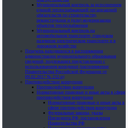
Муниципальный контроль за исполнением
единой теплоснабжающей организацией
обязательств по строительству,
реконструкции и (или) модернизации
объектов теплоснабжения
Муниципальный контроль на
автомобильном транспорте, городском
наземном электрическом транспорте и в
дорожном хозяйстве
Перечень находящихся в распоряжении
администрации муниципального образования
сведений, подлежащих представлению с
использованием координат (распоряжение
Правительства Российской Федерации от
09.02.2017 № 232-р)
Противодействие коррупции
Противодействие коррупции
Нормативные правовые и иные акты в сфере
противодействия коррупции
Нормативные правовые и иные акты в
сфере противодействия коррупции
Федеральные законы, указы
Президента РФ, постановления
Правительства РФ