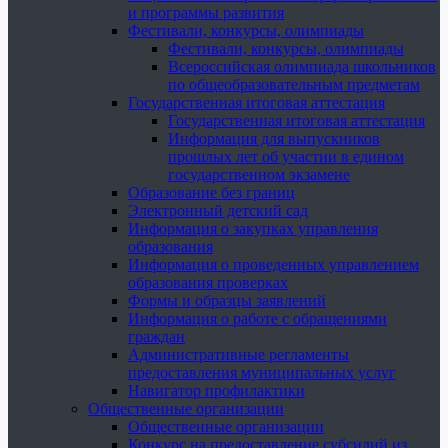
и программы развития
Фестивали, конкурсы, олимпиады
Фестивали, конкурсы, олимпиады
Всероссийская олимпиада школьников
по общеобразовательным предметам
Государственная итоговая аттестация
Государственная итоговая аттестация
Информация для выпускников
прошлых лет об участии в едином
государственном экзамене
Образование без границ
Электронный детский сад
Информация о закупках управления
образования
Информация о проведенных управлением
образования проверках
Формы и образцы заявлений
Информация о работе с обращениями
граждан
Административные регламенты
предоставления муниципальных услуг
Навигатор профилактики
Общественные организации
Общественные организации
Конкурс на предоставление субсидий из