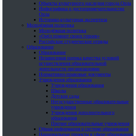
Объекты культурного наследия города Орла
Инфографика о достопримечательностях
Орла
Историко-культурная экспертиза
Молодёжная политика
Молодёжная политика
«Орёл помнит своих героев»
Российские студенческие отряды
Образование
Образование
Независимая оценка качества условий
осуществления образовательной
деятельности организациями
Нормативно-правовые документы
Учреждения образования
Учреждения образования
Школы
Детские сады
Негосударственные образовательные
учреждения
Учреждения дополнительного
образования
Прочие образовательные учреждения
Общая информация о системе образования
Национальные проекты в сфере образования