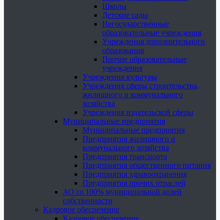
Школы
Детские сады
Негосударственные
образовательные учреждения
Учреждения дополнительного
образования
Прочие образовательные
учреждения
Учреждения культуры
Учреждения сферы строительства,
жилищного и коммунального
хозяйства
Учреждения издательской сферы
Муниципальные предприятия
Муниципальные предприятия
Предприятия жилищного и
коммунального хозяйства
Предприятия транспорта
Предприятия общественного питания
Предприятия здравоохранения
Предприятия прочих отраслей
АО со 100% муниципальной долей
собственности
Кадровое обеспечение
Кадровое обеспечение