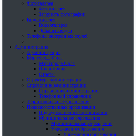
Фотогалерея
Фотогалерея
Загрузить фотографии
Видеогалерея
Видеогалерея
Добавить видео
Телефоны экстренных служб
Администрация
Администрация
Мэр города Орла
Мэр города Орла
Полномочия
Отчеты
Структура администрации
Справочник администрации
Справочник администрации
Телефонный справочник
Территориальные управления
Подведомственные организации
Подведомственные организации
Муниципальные учреждения
Муниципальные учреждения
Учреждения образования
Учреждения образования