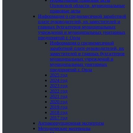
Нормативные правовые акты
Орловской области, муниципальные
правовые акты
Информация о среднемесячной заработной
плате руководителей, их заместителей и
главных бухгалтеров муниципальных
учреждений и муниципальных унитарных
предприятий г. Орла
Информация о среднемесячной
заработной плате руководителей, их
заместителей и главных бухгалтеров
муниципальных учреждений и
муниципальных унитарных
предприятий г. Орла
2025 год
2024 год
2023 год
2022 год
2021 год
2020 год
2019 год
2018 год
2017 год
Антикоррупционная экспертиза
Методические материалы