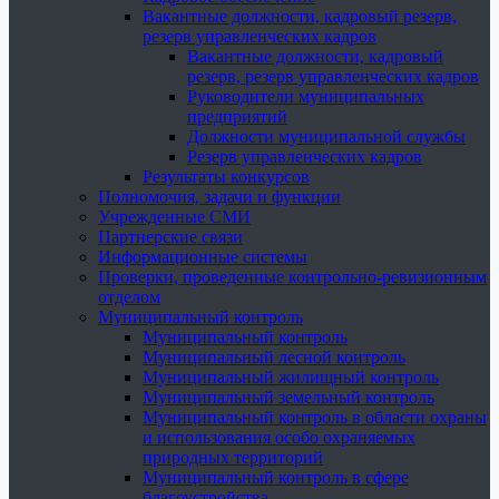
Вакантные должности, кадровый резерв,
резерв управленческих кадров
Вакантные должности, кадровый
резерв, резерв управленческих кадров
Руководители муниципальных
предприятий
Должности муниципальной службы
Резерв управленческих кадров
Результаты конкурсов
Полномочия, задачи и функции
Учрежденные СМИ
Партнерские связи
Информационные системы
Проверки, проведенные контрольно-ревизионным
отделом
Муниципальный контроль
Муниципальный контроль
Муниципальный лесной контроль
Муниципальный жилищный контроль
Муниципальный земельный контроль
Муниципальный контроль в области охраны
и использования особо охраняемых
природных территорий
Муниципальный контроль в сфере
благоустройства