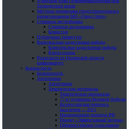
Адресный план Геоинформационная база
Технический архив
Местные нормативы градостроительного
проектирования МО «Город Орёл»
Страница застройщика
Страница застройщика
Комиссия
Публичные сервитуты
Комплексные кадастровые работы
Комплексные кадастровые работы
Карты-планы
Роскадастр по Орловской области
информирует
Безопасность
Безопасность
Антитеррор
Антитеррор
Тематические материалы
Тематические материалы
77-я годовщина Великой Победы
Всероссийская перепись
населения — 2021
Национальные проекты РФ
Проект «Эффективный регион»
Общероссийское голосование