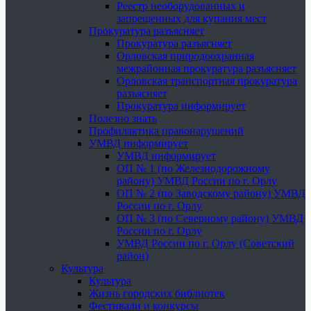
Реестр необорудованных и
запрещенных для купания мест
Прокуратура разъясняет
Прокуратура разъясняет
Орловская природоохранная
межрайонная прокуратура разъясняет
Орловская транспортная прокуратура
разъясняет
Прокуратура информирует
Полезно знать
Профилактика правонарушений
УМВД информирует
УМВД информирует
ОП № 1 (по Железнодорожному
району) УМВД России по г. Орлу
ОП № 2 (по Заводскому району) УМВД
России по г. Орлу
ОП № 3 (по Северному району) УМВД
России по г. Орлу
УМВД России по г. Орлу (Советский
район)
Культура
Культура
Жизнь городских библиотек
Фестивали и конкурсы