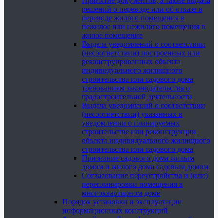
Принятие документов, а также выдача
решений о переводе или об отказе в
переводе жилого помещения в
нежилое или нежилого помещения в
жилое помещение
Выдача уведомлений о соответствии
(несоответствии) построенных или
реконструированных объекта
индивидуального жилищного
строительства или садового дома
требованиям законодательства о
градостроительной деятельности
Выдача уведомлений о соответствии
(несоответствии) указанных в
уведомлении о планируемых
строительстве или реконструкции
объекта индивидуального жилищного
строительства или садового дома
Признание садового дома жилым
домом и жилого дома садовым домом
Согласование переустройства и (или)
перепланировки помещения в
многоквартирном доме
Порядок установки и эксплуатации
информационных конструкций