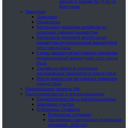
ареной и домами №7,9 по ул.
Картукова
Транспорт
Транспорт
Объявления
Расписание движения автобусов по
сезонным (дачным) маршрутам
Расписания движения автобусов по
маршрутам муниципальной маршрутной
сети города Орла
Схемы маршрутов регулярных перевозок
муниципальной маршрутной сети города
Орла
Тарифы на проезд в городском
пассажирском транспорте в городе Орле
Реестр маршрутов регулярных перевозок
города Орла
Национальные проекты РФ
Градостроительство и землепользование
Градостроительство и землепользование
Земельные участки
Публичные слушания
Публичные слушания
Заключения о результатах публичных
слушаний, 2026 год