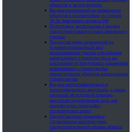
объектов в эксплуатацию.
Выдача разрешений на размещение
объектов в соответствии со статьей
39.36 Земельного кодекса РФ
Подготовка, регистрация и выдача
градостроительного плана земельного
участка
Предоставление разрешений на
условно разрешенный вид
использования участка или объекта
капитального строительства и на
отклонение от предельных параметров
разрешенного строительства,
реконструкции объектов капитального
строительства
Выдача картографического и
топографического материала, а также
сведений об исходной планово-
высотной геодезической сети для
производства топографо-
геодезических работ
Предоставление решения о
согласовании архитектурно-
градостроительного облика объекта