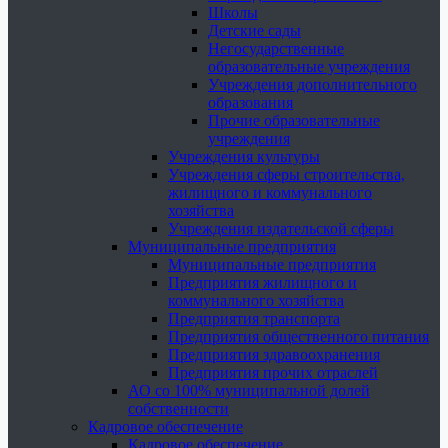
Школы
Детские сады
Негосударственные
образовательные учреждения
Учреждения дополнительного
образования
Прочие образовательные
учреждения
Учреждения культуры
Учреждения сферы строительства,
жилищного и коммунального
хозяйства
Учреждения издательской сферы
Муниципальные предприятия
Муниципальные предприятия
Предприятия жилищного и
коммунального хозяйства
Предприятия транспорта
Предприятия общественного питания
Предприятия здравоохранения
Предприятия прочих отраслей
АО со 100% муниципальной долей
собственности
Кадровое обеспечение
Кадровое обеспечение