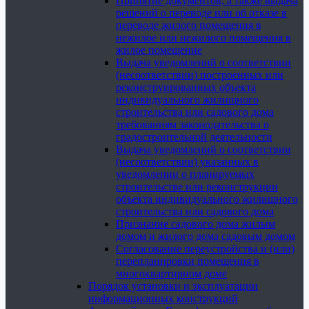
Принятие документов, а также выдача
решений о переводе или об отказе в
переводе жилого помещения в
нежилое или нежилого помещения в
жилое помещение
Выдача уведомлений о соответствии
(несоответствии) построенных или
реконструированных объекта
индивидуального жилищного
строительства или садового дома
требованиям законодательства о
градостроительной деятельности
Выдача уведомлений о соответствии
(несоответствии) указанных в
уведомлении о планируемых
строительстве или реконструкции
объекта индивидуального жилищного
строительства или садового дома
Признание садового дома жилым
домом и жилого дома садовым домом
Согласование переустройства и (или)
перепланировки помещения в
многоквартирном доме
Порядок установки и эксплуатации
информационных конструкций