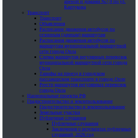
ареной и домами №7,9 по ул.
Картукова
Транспорт
Транспорт
Объявления
Расписание движения автобусов по
сезонным (дачным) маршрутам
Расписания движения автобусов по
маршрутам муниципальной маршрутной
сети города Орла
Схемы маршрутов регулярных перевозок
муниципальной маршрутной сети города
Орла
Тарифы на проезд в городском
пассажирском транспорте в городе Орле
Реестр маршрутов регулярных перевозок
города Орла
Национальные проекты РФ
Градостроительство и землепользование
Градостроительство и землепользование
Земельные участки
Публичные слушания
Публичные слушания
Заключения о результатах публичных
слушаний, 2026 год