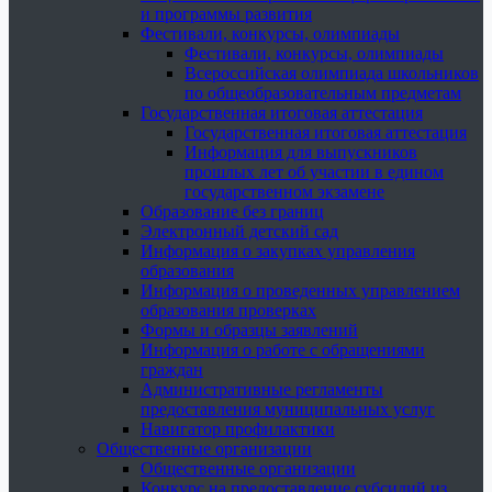
и программы развития
Фестивали, конкурсы, олимпиады
Фестивали, конкурсы, олимпиады
Всероссийская олимпиада школьников
по общеобразовательным предметам
Государственная итоговая аттестация
Государственная итоговая аттестация
Информация для выпускников
прошлых лет об участии в едином
государственном экзамене
Образование без границ
Электронный детский сад
Информация о закупках управления
образования
Информация о проведенных управлением
образования проверках
Формы и образцы заявлений
Информация о работе с обращениями
граждан
Административные регламенты
предоставления муниципальных услуг
Навигатор профилактики
Общественные организации
Общественные организации
Конкурс на предоставление субсидий из