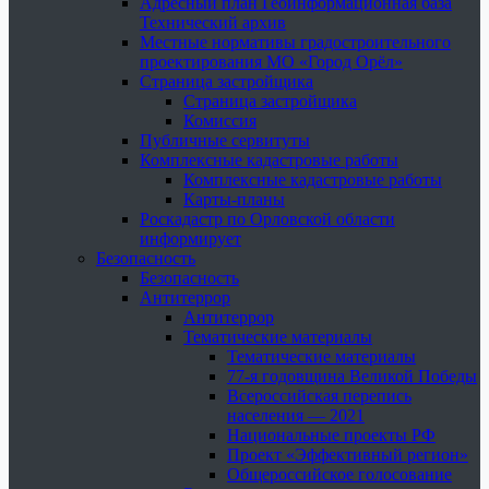
Адресный план Геоинформационная база
Технический архив
Местные нормативы градостроительного
проектирования МО «Город Орёл»
Страница застройщика
Страница застройщика
Комиссия
Публичные сервитуты
Комплексные кадастровые работы
Комплексные кадастровые работы
Карты-планы
Роскадастр по Орловской области
информирует
Безопасность
Безопасность
Антитеррор
Антитеррор
Тематические материалы
Тематические материалы
77-я годовщина Великой Победы
Всероссийская перепись
населения — 2021
Национальные проекты РФ
Проект «Эффективный регион»
Общероссийское голосование