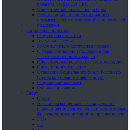
бюджета г. Орла СО НКО
Общественная палата города Орла
Реестр социально ориентированных
некоммерческих организаций - получателей
поддержки
Социальная политика
Социальная политика
Актуальные темы
Земля льготным категориям граждан
О мерах социальной поддержки для
льготных категорий граждан
Общественный совет по делам инвалидов
Опека и попечительство
Отделение Социального фонда России по
Орловской области информирует
Социальный контракт
Старшее поколение
Спорт
Спорт
Независимая оценка качества условий
осуществления деятельности организациями
физкультурно-спортивной направленности
ГТО
.....
......