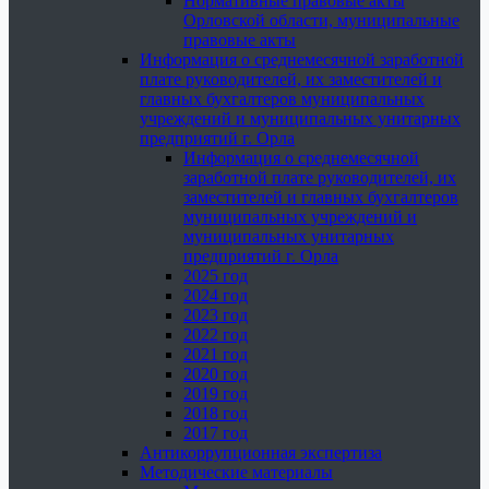
Нормативные правовые акты
Орловской области, муниципальные
правовые акты
Информация о среднемесячной заработной
плате руководителей, их заместителей и
главных бухгалтеров муниципальных
учреждений и муниципальных унитарных
предприятий г. Орла
Информация о среднемесячной
заработной плате руководителей, их
заместителей и главных бухгалтеров
муниципальных учреждений и
муниципальных унитарных
предприятий г. Орла
2025 год
2024 год
2023 год
2022 год
2021 год
2020 год
2019 год
2018 год
2017 год
Антикоррупционная экспертиза
Методические материалы