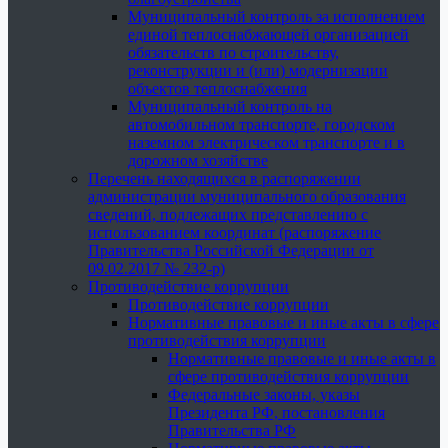
Муниципальный контроль за исполнением
единой теплоснабжающей организацией
обязательств по строительству,
реконструкции и (или) модернизации
объектов теплоснабжения
Муниципальный контроль на
автомобильном транспорте, городском
наземном электрическом транспорте и в
дорожном хозяйстве
Перечень находящихся в распоряжении
администрации муниципального образования
сведений, подлежащих представлению с
использованием координат (распоряжение
Правительства Российской Федерации от
09.02.2017 № 232-р)
Противодействие коррупции
Противодействие коррупции
Нормативные правовые и иные акты в сфере
противодействия коррупции
Нормативные правовые и иные акты в
сфере противодействия коррупции
Федеральные законы, указы
Президента РФ, постановления
Правительства РФ