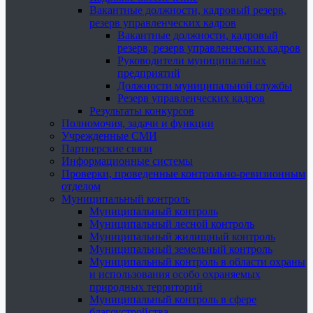
Вакантные должности, кадровый резерв,
резерв управленческих кадров
Вакантные должности, кадровый
резерв, резерв управленческих кадров
Руководители муниципальных
предприятий
Должности муниципальной службы
Резерв управленческих кадров
Результаты конкурсов
Полномочия, задачи и функции
Учрежденные СМИ
Партнерские связи
Информационные системы
Проверки, проведенные контрольно-ревизионным
отделом
Муниципальный контроль
Муниципальный контроль
Муниципальный лесной контроль
Муниципальный жилищный контроль
Муниципальный земельный контроль
Муниципальный контроль в области охраны
и использования особо охраняемых
природных территорий
Муниципальный контроль в сфере
благоустройства