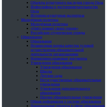
Объекты культурного наследия города Орла
Инфографика о достопримечательностях
Орла
Историко-культурная экспертиза
Молодёжная политика
Молодёжная политика
«Орёл помнит своих героев»
Российские студенческие отряды
Образование
Образование
Независимая оценка качества условий
осуществления образовательной
деятельности организациями
Нормативно-правовые документы
Учреждения образования
Учреждения образования
Школы
Детские сады
Негосударственные образовательные
учреждения
Учреждения дополнительного
образования
Прочие образовательные учреждения
Общая информация о системе образования
Национальные проекты в сфере образования