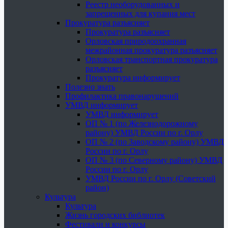
Реестр необорудованных и
запрещенных для купания мест
Прокуратура разъясняет
Прокуратура разъясняет
Орловская природоохранная
межрайонная прокуратура разъясняет
Орловская транспортная прокуратура
разъясняет
Прокуратура информирует
Полезно знать
Профилактика правонарушений
УМВД информирует
УМВД информирует
ОП № 1 (по Железнодорожному
району) УМВД России по г. Орлу
ОП № 2 (по Заводскому району) УМВД
России по г. Орлу
ОП № 3 (по Северному району) УМВД
России по г. Орлу
УМВД России по г. Орлу (Советский
район)
Культура
Культура
Жизнь городских библиотек
Фестивали и конкурсы