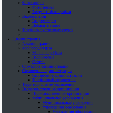
Фотогалерея
Фотогалерея
Загрузить фотографии
Видеогалерея
Видеогалерея
Добавить видео
Телефоны экстренных служб
Администрация
Администрация
Мэр города Орла
Мэр города Орла
Полномочия
Отчеты
Структура администрации
Справочник администрации
Справочник администрации
Телефонный справочник
Территориальные управления
Подведомственные организации
Подведомственные организации
Муниципальные учреждения
Муниципальные учреждения
Учреждения образования
Учреждения образования