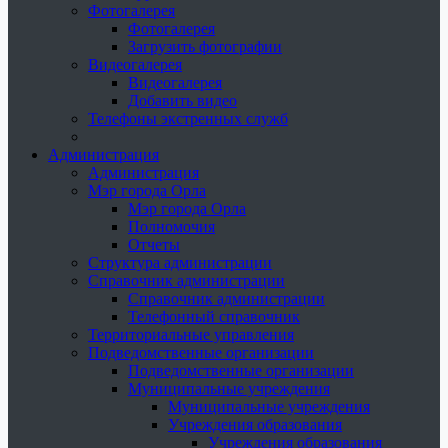
Фотогалерея
Фотогалерея
Загрузить фотографии
Видеогалерея
Видеогалерея
Добавить видео
Телефоны экстренных служб
Администрация
Администрация
Мэр города Орла
Мэр города Орла
Полномочия
Отчеты
Структура администрации
Справочник администрации
Справочник администрации
Телефонный справочник
Территориальные управления
Подведомственные организации
Подведомственные организации
Муниципальные учреждения
Муниципальные учреждения
Учреждения образования
Учреждения образования