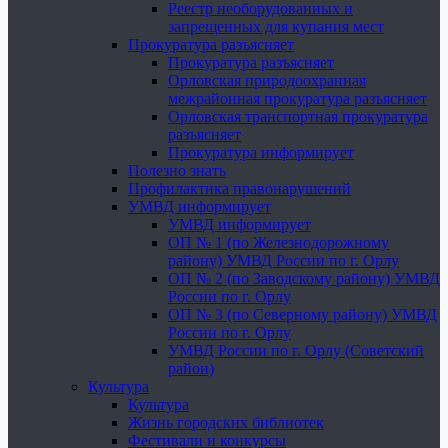
Реестр необорудованных и
запрещенных для купания мест
Прокуратура разъясняет
Прокуратура разъясняет
Орловская природоохранная
межрайонная прокуратура разъясняет
Орловская транспортная прокуратура
разъясняет
Прокуратура информирует
Полезно знать
Профилактика правонарушений
УМВД информирует
УМВД информирует
ОП № 1 (по Железнодорожному
району) УМВД России по г. Орлу
ОП № 2 (по Заводскому району) УМВД
России по г. Орлу
ОП № 3 (по Северному району) УМВД
России по г. Орлу
УМВД России по г. Орлу (Советский
район)
Культура
Культура
Жизнь городских библиотек
Фестивали и конкурсы