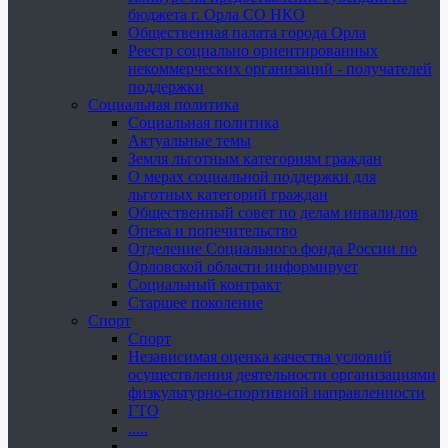
бюджета г. Орла СО НКО
Общественная палата города Орла
Реестр социально ориентированных
некоммерческих организаций - получателей
поддержки
Социальная политика
Социальная политика
Актуальные темы
Земля льготным категориям граждан
О мерах социальной поддержки для
льготных категорий граждан
Общественный совет по делам инвалидов
Опека и попечительство
Отделение Социального фонда России по
Орловской области информирует
Социальный контракт
Старшее поколение
Спорт
Спорт
Независимая оценка качества условий
осуществления деятельности организациями
физкультурно-спортивной направленности
ГТО
.....
......