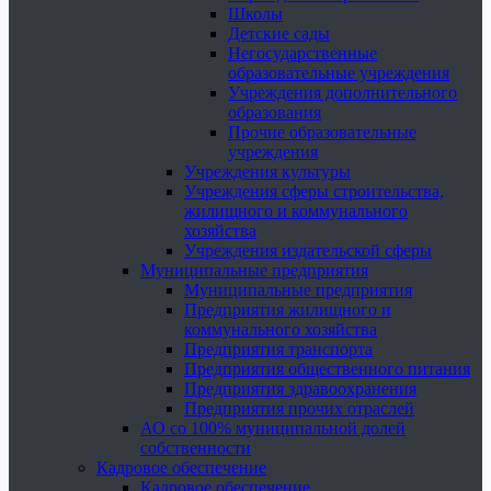
Школы
Детские сады
Негосударственные
образовательные учреждения
Учреждения дополнительного
образования
Прочие образовательные
учреждения
Учреждения культуры
Учреждения сферы строительства,
жилищного и коммунального
хозяйства
Учреждения издательской сферы
Муниципальные предприятия
Муниципальные предприятия
Предприятия жилищного и
коммунального хозяйства
Предприятия транспорта
Предприятия общественного питания
Предприятия здравоохранения
Предприятия прочих отраслей
АО со 100% муниципальной долей
собственности
Кадровое обеспечение
Кадровое обеспечение