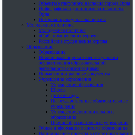
Объекты культурного наследия города Орла
Инфографика о достопримечательностях
Орла
Историко-культурная экспертиза
Молодёжная политика
Молодёжная политика
«Орёл помнит своих героев»
Российские студенческие отряды
Образование
Образование
Независимая оценка качества условий
осуществления образовательной
деятельности организациями
Нормативно-правовые документы
Учреждения образования
Учреждения образования
Школы
Детские сады
Негосударственные образовательные
учреждения
Учреждения дополнительного
образования
Прочие образовательные учреждения
Общая информация о системе образования
Национальные проекты в сфере образования