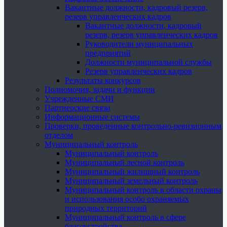
Вакантные должности, кадровый резерв,
резерв управленческих кадров
Вакантные должности, кадровый
резерв, резерв управленческих кадров
Руководители муниципальных
предприятий
Должности муниципальной службы
Резерв управленческих кадров
Результаты конкурсов
Полномочия, задачи и функции
Учрежденные СМИ
Партнерские связи
Информационные системы
Проверки, проведенные контрольно-ревизионным
отделом
Муниципальный контроль
Муниципальный контроль
Муниципальный лесной контроль
Муниципальный жилищный контроль
Муниципальный земельный контроль
Муниципальный контроль в области охраны
и использования особо охраняемых
природных территорий
Муниципальный контроль в сфере
благоустройства