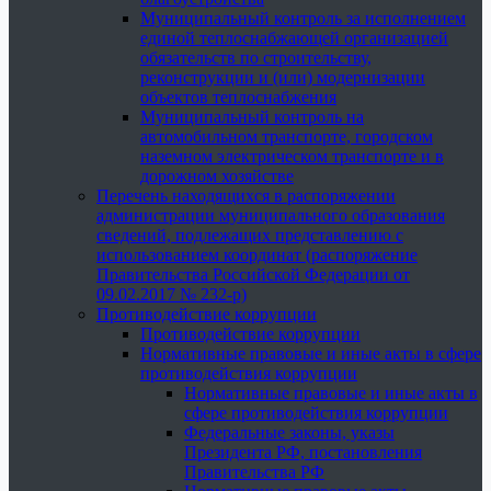
Муниципальный контроль за исполнением
единой теплоснабжающей организацией
обязательств по строительству,
реконструкции и (или) модернизации
объектов теплоснабжения
Муниципальный контроль на
автомобильном транспорте, городском
наземном электрическом транспорте и в
дорожном хозяйстве
Перечень находящихся в распоряжении
администрации муниципального образования
сведений, подлежащих представлению с
использованием координат (распоряжение
Правительства Российской Федерации от
09.02.2017 № 232-р)
Противодействие коррупции
Противодействие коррупции
Нормативные правовые и иные акты в сфере
противодействия коррупции
Нормативные правовые и иные акты в
сфере противодействия коррупции
Федеральные законы, указы
Президента РФ, постановления
Правительства РФ