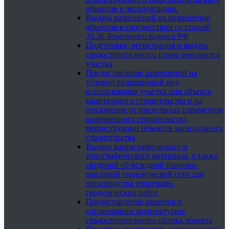
объектов в эксплуатацию.
Выдача разрешений на размещение
объектов в соответствии со статьей
39.36 Земельного кодекса РФ
Подготовка, регистрация и выдача
градостроительного плана земельного
участка
Предоставление разрешений на
условно разрешенный вид
использования участка или объекта
капитального строительства и на
отклонение от предельных параметров
разрешенного строительства,
реконструкции объектов капитального
строительства
Выдача картографического и
топографического материала, а также
сведений об исходной планово-
высотной геодезической сети для
производства топографо-
геодезических работ
Предоставление решения о
согласовании архитектурно-
градостроительного облика объекта