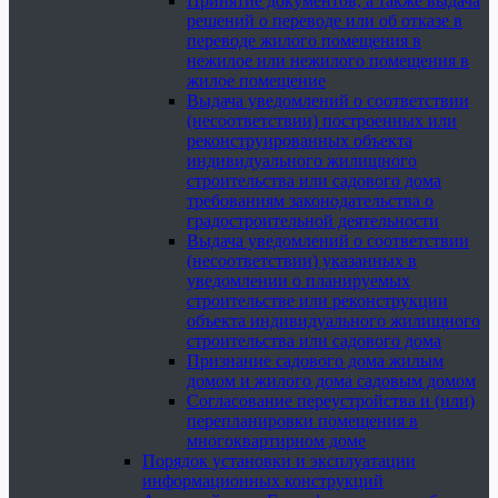
Принятие документов, а также выдача
решений о переводе или об отказе в
переводе жилого помещения в
нежилое или нежилого помещения в
жилое помещение
Выдача уведомлений о соответствии
(несоответствии) построенных или
реконструированных объекта
индивидуального жилищного
строительства или садового дома
требованиям законодательства о
градостроительной деятельности
Выдача уведомлений о соответствии
(несоответствии) указанных в
уведомлении о планируемых
строительстве или реконструкции
объекта индивидуального жилищного
строительства или садового дома
Признание садового дома жилым
домом и жилого дома садовым домом
Согласование переустройства и (или)
перепланировки помещения в
многоквартирном доме
Порядок установки и эксплуатации
информационных конструкций