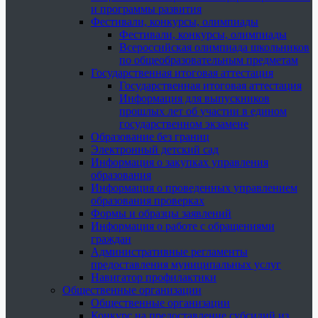
и программы развития
Фестивали, конкурсы, олимпиады
Фестивали, конкурсы, олимпиады
Всероссийская олимпиада школьников
по общеобразовательным предметам
Государственная итоговая аттестация
Государственная итоговая аттестация
Информация для выпускников
прошлых лет об участии в едином
государственном экзамене
Образование без границ
Электронный детский сад
Информация о закупках управления
образования
Информация о проведенных управлением
образования проверках
Формы и образцы заявлений
Информация о работе с обращениями
граждан
Административные регламенты
предоставления муниципальных услуг
Навигатор профилактики
Общественные организации
Общественные организации
Конкурс на предоставление субсидий из