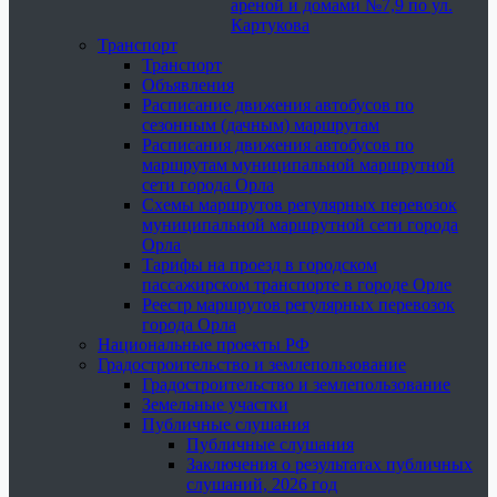
ареной и домами №7,9 по ул.
Картукова
Транспорт
Транспорт
Объявления
Расписание движения автобусов по
сезонным (дачным) маршрутам
Расписания движения автобусов по
маршрутам муниципальной маршрутной
сети города Орла
Схемы маршрутов регулярных перевозок
муниципальной маршрутной сети города
Орла
Тарифы на проезд в городском
пассажирском транспорте в городе Орле
Реестр маршрутов регулярных перевозок
города Орла
Национальные проекты РФ
Градостроительство и землепользование
Градостроительство и землепользование
Земельные участки
Публичные слушания
Публичные слушания
Заключения о результатах публичных
слушаний, 2026 год