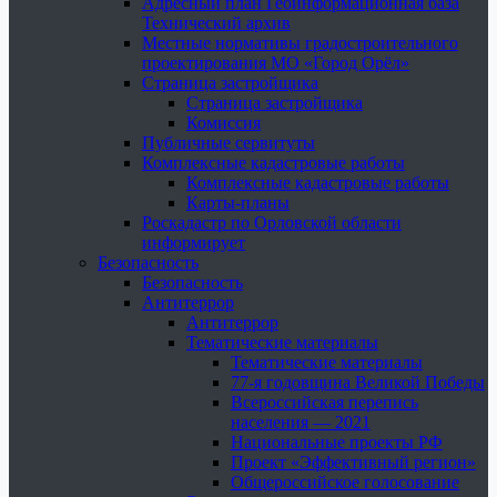
Адресный план Геоинформационная база
Технический архив
Местные нормативы градостроительного
проектирования МО «Город Орёл»
Страница застройщика
Страница застройщика
Комиссия
Публичные сервитуты
Комплексные кадастровые работы
Комплексные кадастровые работы
Карты-планы
Роскадастр по Орловской области
информирует
Безопасность
Безопасность
Антитеррор
Антитеррор
Тематические материалы
Тематические материалы
77-я годовщина Великой Победы
Всероссийская перепись
населения — 2021
Национальные проекты РФ
Проект «Эффективный регион»
Общероссийское голосование