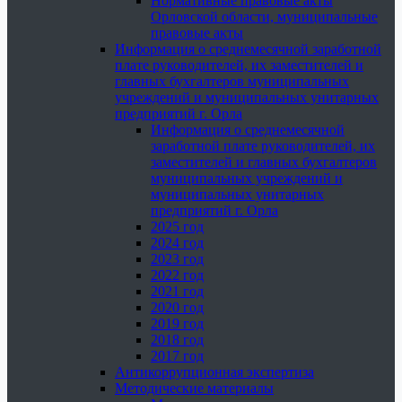
Нормативные правовые акты
Орловской области, муниципальные
правовые акты
Информация о среднемесячной заработной
плате руководителей, их заместителей и
главных бухгалтеров муниципальных
учреждений и муниципальных унитарных
предприятий г. Орла
Информация о среднемесячной
заработной плате руководителей, их
заместителей и главных бухгалтеров
муниципальных учреждений и
муниципальных унитарных
предприятий г. Орла
2025 год
2024 год
2023 год
2022 год
2021 год
2020 год
2019 год
2018 год
2017 год
Антикоррупционная экспертиза
Методические материалы