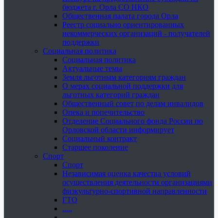
бюджета г. Орла СО НКО
Общественная палата города Орла
Реестр социально ориентированных
некоммерческих организаций - получателей
поддержки
Социальная политика
Социальная политика
Актуальные темы
Земля льготным категориям граждан
О мерах социальной поддержки для
льготных категорий граждан
Общественный совет по делам инвалидов
Опека и попечительство
Отделение Социального фонда России по
Орловской области информирует
Социальный контракт
Старшее поколение
Спорт
Спорт
Независимая оценка качества условий
осуществления деятельности организациями
физкультурно-спортивной направленности
ГТО
.....
......