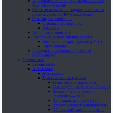
Адресный план Геоинформационная база
Технический архив
Местные нормативы градостроительного
проектирования МО «Город Орёл»
Страница застройщика
Страница застройщика
Комиссия
Публичные сервитуты
Комплексные кадастровые работы
Комплексные кадастровые работы
Карты-планы
Роскадастр по Орловской области
информирует
Безопасность
Безопасность
Антитеррор
Антитеррор
Тематические материалы
Тематические материалы
77-я годовщина Великой Победы
Всероссийская перепись
населения — 2021
Национальные проекты РФ
Проект «Эффективный регион»
Общероссийское голосование