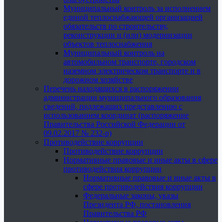
Муниципальный контроль за исполнением
единой теплоснабжающей организацией
обязательств по строительству,
реконструкции и (или) модернизации
объектов теплоснабжения
Муниципальный контроль на
автомобильном транспорте, городском
наземном электрическом транспорте и в
дорожном хозяйстве
Перечень находящихся в распоряжении
администрации муниципального образования
сведений, подлежащих представлению с
использованием координат (распоряжение
Правительства Российской Федерации от
09.02.2017 № 232-р)
Противодействие коррупции
Противодействие коррупции
Нормативные правовые и иные акты в сфере
противодействия коррупции
Нормативные правовые и иные акты в
сфере противодействия коррупции
Федеральные законы, указы
Президента РФ, постановления
Правительства РФ