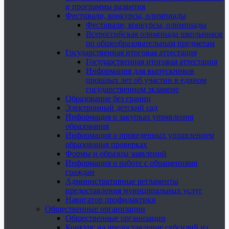
и программы развития
Фестивали, конкурсы, олимпиады
Фестивали, конкурсы, олимпиады
Всероссийская олимпиада школьников
по общеобразовательным предметам
Государственная итоговая аттестация
Государственная итоговая аттестация
Информация для выпускников
прошлых лет об участии в едином
государственном экзамене
Образование без границ
Электронный детский сад
Информация о закупках управления
образования
Информация о проведенных управлением
образования проверках
Формы и образцы заявлений
Информация о работе с обращениями
граждан
Административные регламенты
предоставления муниципальных услуг
Навигатор профилактики
Общественные организации
Общественные организации
Конкурс на предоставление субсидий из