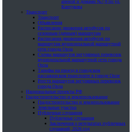
ареной и домами №7,9 по ул.
Картукова
Транспорт
Транспорт
Объявления
Расписание движения автобусов по
сезонным (дачным) маршрутам
Расписания движения автобусов по
маршрутам муниципальной маршрутной
сети города Орла
Схемы маршрутов регулярных перевозок
муниципальной маршрутной сети города
Орла
Тарифы на проезд в городском
пассажирском транспорте в городе Орле
Реестр маршрутов регулярных перевозок
города Орла
Национальные проекты РФ
Градостроительство и землепользование
Градостроительство и землепользование
Земельные участки
Публичные слушания
Публичные слушания
Заключения о результатах публичных
слушаний, 2026 год