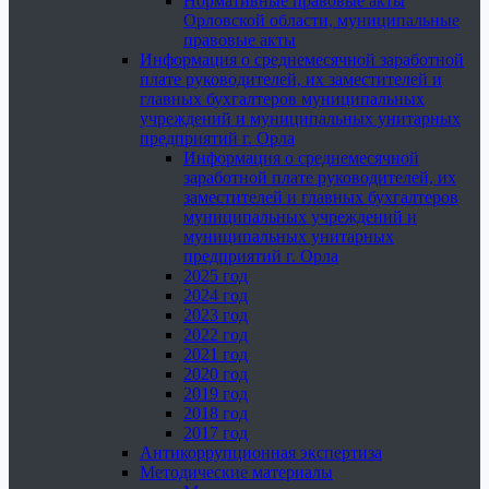
Нормативные правовые акты
Орловской области, муниципальные
правовые акты
Информация о среднемесячной заработной
плате руководителей, их заместителей и
главных бухгалтеров муниципальных
учреждений и муниципальных унитарных
предприятий г. Орла
Информация о среднемесячной
заработной плате руководителей, их
заместителей и главных бухгалтеров
муниципальных учреждений и
муниципальных унитарных
предприятий г. Орла
2025 год
2024 год
2023 год
2022 год
2021 год
2020 год
2019 год
2018 год
2017 год
Антикоррупционная экспертиза
Методические материалы