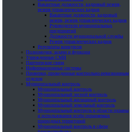
Вакантные должности, кадровый резерв,
резерв управленческих кадров
Вакантные должности, кадровый
резерв, резерв управленческих кадров
Руководители муниципальных
предприятий
Должности муниципальной службы
Резерв управленческих кадров
Результаты конкурсов
Полномочия, задачи и функции
Учрежденные СМИ
Партнерские связи
Информационные системы
Проверки, проведенные контрольно-ревизионным
отделом
Муниципальный контроль
Муниципальный контроль
Муниципальный лесной контроль
Муниципальный жилищный контроль
Муниципальный земельный контроль
Муниципальный контроль в области охраны
и использования особо охраняемых
природных территорий
Муниципальный контроль в сфере
благоустройства