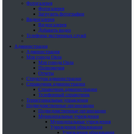
Фотогалерея
Фотогалерея
Загрузить фотографии
Видеогалерея
Видеогалерея
Добавить видео
Телефоны экстренных служб
Администрация
Администрация
Мэр города Орла
Мэр города Орла
Полномочия
Отчеты
Структура администрации
Справочник администрации
Справочник администрации
Телефонный справочник
Территориальные управления
Подведомственные организации
Подведомственные организации
Муниципальные учреждения
Муниципальные учреждения
Учреждения образования
Учреждения образования