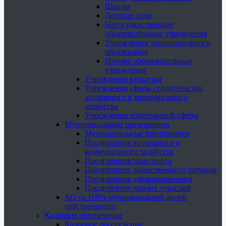
Школы
Детские сады
Негосударственные
образовательные учреждения
Учреждения дополнительного
образования
Прочие образовательные
учреждения
Учреждения культуры
Учреждения сферы строительства,
жилищного и коммунального
хозяйства
Учреждения издательской сферы
Муниципальные предприятия
Муниципальные предприятия
Предприятия жилищного и
коммунального хозяйства
Предприятия транспорта
Предприятия общественного питания
Предприятия здравоохранения
Предприятия прочих отраслей
АО со 100% муниципальной долей
собственности
Кадровое обеспечение
Кадровое обеспечение