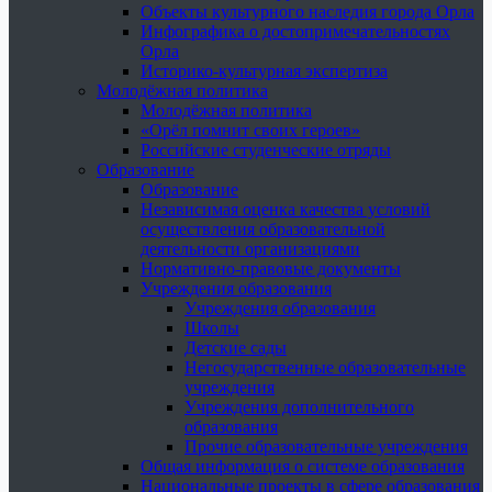
Объекты культурного наследия города Орла
Инфографика о достопримечательностях
Орла
Историко-культурная экспертиза
Молодёжная политика
Молодёжная политика
«Орёл помнит своих героев»
Российские студенческие отряды
Образование
Образование
Независимая оценка качества условий
осуществления образовательной
деятельности организациями
Нормативно-правовые документы
Учреждения образования
Учреждения образования
Школы
Детские сады
Негосударственные образовательные
учреждения
Учреждения дополнительного
образования
Прочие образовательные учреждения
Общая информация о системе образования
Национальные проекты в сфере образования