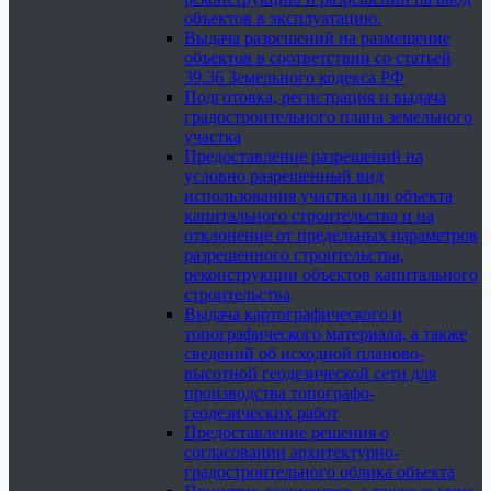
объектов в эксплуатацию.
Выдача разрешений на размещение
объектов в соответствии со статьей
39.36 Земельного кодекса РФ
Подготовка, регистрация и выдача
градостроительного плана земельного
участка
Предоставление разрешений на
условно разрешенный вид
использования участка или объекта
капитального строительства и на
отклонение от предельных параметров
разрешенного строительства,
реконструкции объектов капитального
строительства
Выдача картографического и
топографического материала, а также
сведений об исходной планово-
высотной геодезической сети для
производства топографо-
геодезических работ
Предоставление решения о
согласовании архитектурно-
градостроительного облика объекта