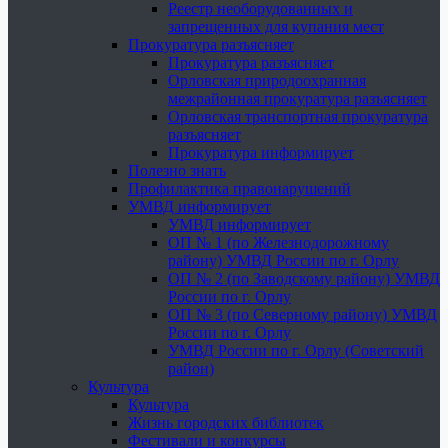
Реестр необорудованных и
запрещенных для купания мест
Прокуратура разъясняет
Прокуратура разъясняет
Орловская природоохранная
межрайонная прокуратура разъясняет
Орловская транспортная прокуратура
разъясняет
Прокуратура информирует
Полезно знать
Профилактика правонарушений
УМВД информирует
УМВД информирует
ОП № 1 (по Железнодорожному
району) УМВД России по г. Орлу
ОП № 2 (по Заводскому району) УМВД
России по г. Орлу
ОП № 3 (по Северному району) УМВД
России по г. Орлу
УМВД России по г. Орлу (Советский
район)
Культура
Культура
Жизнь городских библиотек
Фестивали и конкурсы