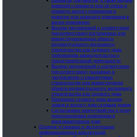
Принятие документов, а также выдача
решений о переводе или об отказе в
переводе жилого помещения в
нежилое или нежилого помещения в
жилое помещение
Выдача уведомлений о соответствии
(несоответствии) построенных или
реконструированных объекта
индивидуального жилищного
строительства или садового дома
требованиям законодательства о
градостроительной деятельности
Выдача уведомлений о соответствии
(несоответствии) указанных в
уведомлении о планируемых
строительстве или реконструкции
объекта индивидуального жилищного
строительства или садового дома
Признание садового дома жилым
домом и жилого дома садовым домом
Согласование переустройства и (или)
перепланировки помещения в
многоквартирном доме
Порядок установки и эксплуатации
информационных конструкций