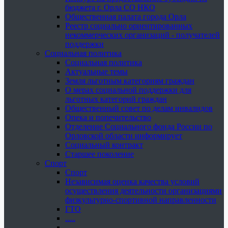
бюджета г. Орла СО НКО
Общественная палата города Орла
Реестр социально ориентированных
некоммерческих организаций - получателей
поддержки
Социальная политика
Социальная политика
Актуальные темы
Земля льготным категориям граждан
О мерах социальной поддержки для
льготных категорий граждан
Общественный совет по делам инвалидов
Опека и попечительство
Отделение Социального фонда России по
Орловской области информирует
Социальный контракт
Старшее поколение
Спорт
Спорт
Независимая оценка качества условий
осуществления деятельности организациями
физкультурно-спортивной направленности
ГТО
.....
......