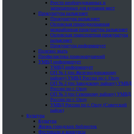
Реестр необорудованных и
запрещенных для купания мест
Прокуратура разъясняет
Прокуратура разъясняет
Орловская природоохранная
межрайонная прокуратура разъясняет
Орловская транспортная прокуратура
разъясняет
Прокуратура информирует
Полезно знать
Профилактика правонарушений
УМВД информирует
УМВД информирует
ОП № 1 (по Железнодорожному
району) УМВД России по г. Орлу
ОП № 2 (по Заводскому району) УМВД
России по г. Орлу
ОП № 3 (по Северному району) УМВД
России по г. Орлу
УМВД России по г. Орлу (Советский
район)
Культура
Культура
Жизнь городских библиотек
Фестивали и конкурсы