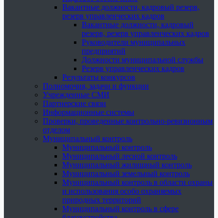
Вакантные должности, кадровый резерв,
резерв управленческих кадров
Вакантные должности, кадровый
резерв, резерв управленческих кадров
Руководители муниципальных
предприятий
Должности муниципальной службы
Резерв управленческих кадров
Результаты конкурсов
Полномочия, задачи и функции
Учрежденные СМИ
Партнерские связи
Информационные системы
Проверки, проведенные контрольно-ревизионным
отделом
Муниципальный контроль
Муниципальный контроль
Муниципальный лесной контроль
Муниципальный жилищный контроль
Муниципальный земельный контроль
Муниципальный контроль в области охраны
и использования особо охраняемых
природных территорий
Муниципальный контроль в сфере
благоустройства