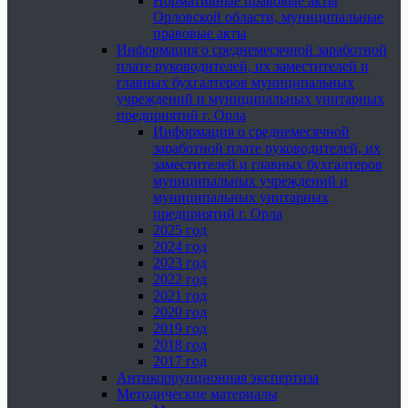
Нормативные правовые акты
Орловской области, муниципальные
правовые акты
Информация о среднемесячной заработной
плате руководителей, их заместителей и
главных бухгалтеров муниципальных
учреждений и муниципальных унитарных
предприятий г. Орла
Информация о среднемесячной
заработной плате руководителей, их
заместителей и главных бухгалтеров
муниципальных учреждений и
муниципальных унитарных
предприятий г. Орла
2025 год
2024 год
2023 год
2022 год
2021 год
2020 год
2019 год
2018 год
2017 год
Антикоррупционная экспертиза
Методические материалы