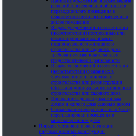
Принятие документов, а также выдача
решений о переводе или об отказе в
переводе жилого помещения в
нежилое или нежилого помещения в
жилое помещение
Выдача уведомлений о соответствии
(несоответствии) построенных или
реконструированных объекта
индивидуального жилищного
строительства или садового дома
требованиям законодательства о
градостроительной деятельности
Выдача уведомлений о соответствии
(несоответствии) указанных в
уведомлении о планируемых
строительстве или реконструкции
объекта индивидуального жилищного
строительства или садового дома
Признание садового дома жилым
домом и жилого дома садовым домом
Согласование переустройства и (или)
перепланировки помещения в
многоквартирном доме
Порядок установки и эксплуатации
информационных конструкций