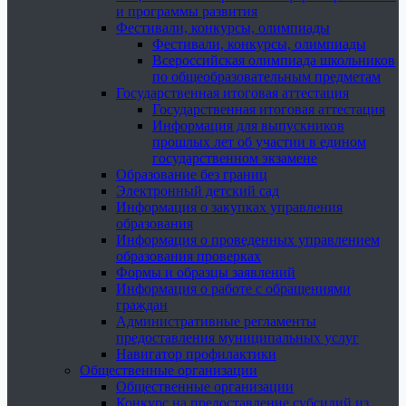
и программы развития
Фестивали, конкурсы, олимпиады
Фестивали, конкурсы, олимпиады
Всероссийская олимпиада школьников
по общеобразовательным предметам
Государственная итоговая аттестация
Государственная итоговая аттестация
Информация для выпускников
прошлых лет об участии в едином
государственном экзамене
Образование без границ
Электронный детский сад
Информация о закупках управления
образования
Информация о проведенных управлением
образования проверках
Формы и образцы заявлений
Информация о работе с обращениями
граждан
Административные регламенты
предоставления муниципальных услуг
Навигатор профилактики
Общественные организации
Общественные организации
Конкурс на предоставление субсидий из