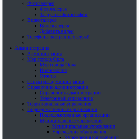
Фотогалерея
Фотогалерея
Загрузить фотографии
Видеогалерея
Видеогалерея
Добавить видео
Телефоны экстренных служб
Администрация
Администрация
Мэр города Орла
Мэр города Орла
Полномочия
Отчеты
Структура администрации
Справочник администрации
Справочник администрации
Телефонный справочник
Территориальные управления
Подведомственные организации
Подведомственные организации
Муниципальные учреждения
Муниципальные учреждения
Учреждения образования
Учреждения образования