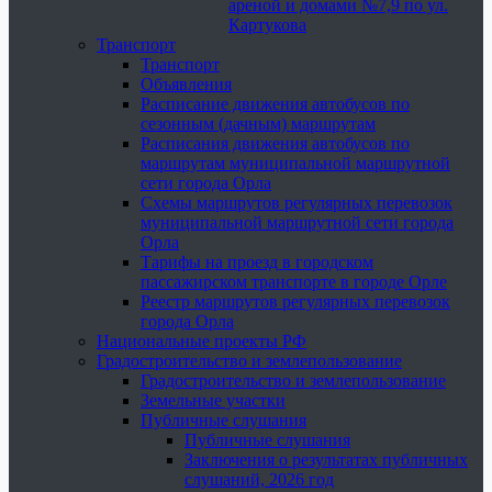
ареной и домами №7,9 по ул.
Картукова
Транспорт
Транспорт
Объявления
Расписание движения автобусов по
сезонным (дачным) маршрутам
Расписания движения автобусов по
маршрутам муниципальной маршрутной
сети города Орла
Схемы маршрутов регулярных перевозок
муниципальной маршрутной сети города
Орла
Тарифы на проезд в городском
пассажирском транспорте в городе Орле
Реестр маршрутов регулярных перевозок
города Орла
Национальные проекты РФ
Градостроительство и землепользование
Градостроительство и землепользование
Земельные участки
Публичные слушания
Публичные слушания
Заключения о результатах публичных
слушаний, 2026 год