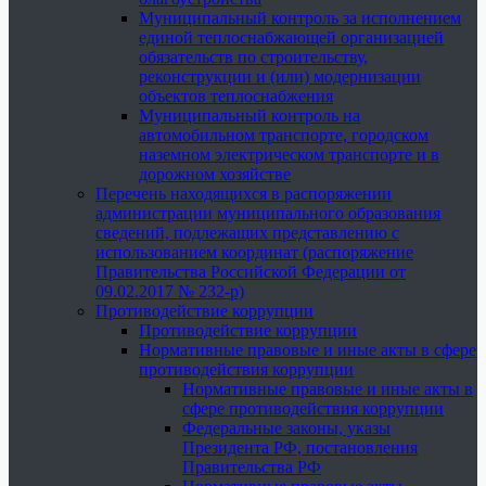
Муниципальный контроль за исполнением
единой теплоснабжающей организацией
обязательств по строительству,
реконструкции и (или) модернизации
объектов теплоснабжения
Муниципальный контроль на
автомобильном транспорте, городском
наземном электрическом транспорте и в
дорожном хозяйстве
Перечень находящихся в распоряжении
администрации муниципального образования
сведений, подлежащих представлению с
использованием координат (распоряжение
Правительства Российской Федерации от
09.02.2017 № 232-р)
Противодействие коррупции
Противодействие коррупции
Нормативные правовые и иные акты в сфере
противодействия коррупции
Нормативные правовые и иные акты в
сфере противодействия коррупции
Федеральные законы, указы
Президента РФ, постановления
Правительства РФ