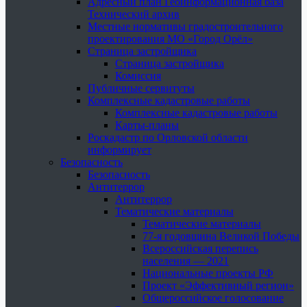
Адресный план Геоинформационная база
Технический архив
Местные нормативы градостроительного
проектирования МО «Город Орёл»
Страница застройщика
Страница застройщика
Комиссия
Публичные сервитуты
Комплексные кадастровые работы
Комплексные кадастровые работы
Карты-планы
Роскадастр по Орловской области
информирует
Безопасность
Безопасность
Антитеррор
Антитеррор
Тематические материалы
Тематические материалы
77-я годовщина Великой Победы
Всероссийская перепись
населения — 2021
Национальные проекты РФ
Проект «Эффективный регион»
Общероссийское голосование