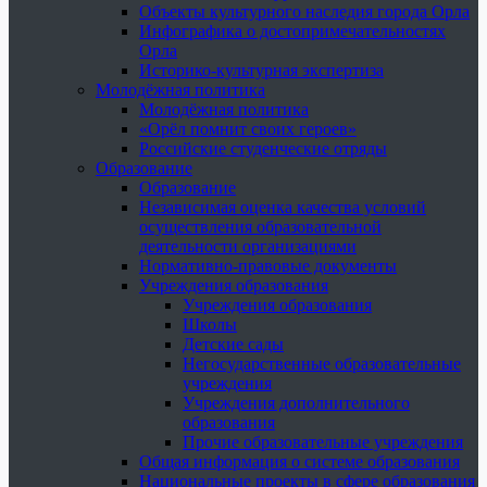
Объекты культурного наследия города Орла
Инфографика о достопримечательностях
Орла
Историко-культурная экспертиза
Молодёжная политика
Молодёжная политика
«Орёл помнит своих героев»
Российские студенческие отряды
Образование
Образование
Независимая оценка качества условий
осуществления образовательной
деятельности организациями
Нормативно-правовые документы
Учреждения образования
Учреждения образования
Школы
Детские сады
Негосударственные образовательные
учреждения
Учреждения дополнительного
образования
Прочие образовательные учреждения
Общая информация о системе образования
Национальные проекты в сфере образования