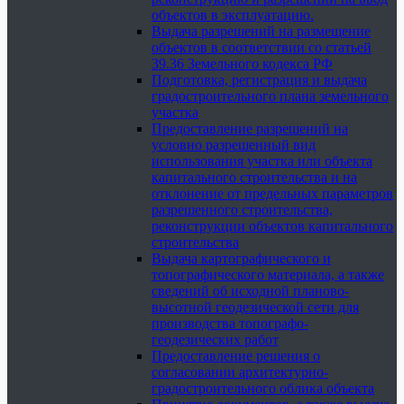
объектов в эксплуатацию.
Выдача разрешений на размещение
объектов в соответствии со статьей
39.36 Земельного кодекса РФ
Подготовка, регистрация и выдача
градостроительного плана земельного
участка
Предоставление разрешений на
условно разрешенный вид
использования участка или объекта
капитального строительства и на
отклонение от предельных параметров
разрешенного строительства,
реконструкции объектов капитального
строительства
Выдача картографического и
топографического материала, а также
сведений об исходной планово-
высотной геодезической сети для
производства топографо-
геодезических работ
Предоставление решения о
согласовании архитектурно-
градостроительного облика объекта