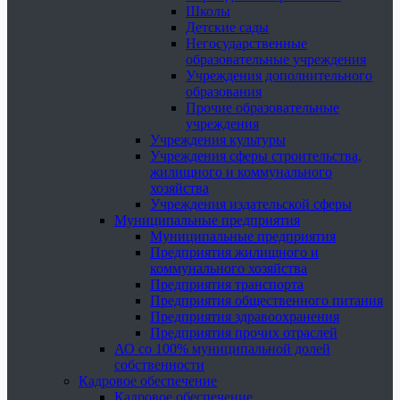
Школы
Детские сады
Негосударственные
образовательные учреждения
Учреждения дополнительного
образования
Прочие образовательные
учреждения
Учреждения культуры
Учреждения сферы строительства,
жилищного и коммунального
хозяйства
Учреждения издательской сферы
Муниципальные предприятия
Муниципальные предприятия
Предприятия жилищного и
коммунального хозяйства
Предприятия транспорта
Предприятия общественного питания
Предприятия здравоохранения
Предприятия прочих отраслей
АО со 100% муниципальной долей
собственности
Кадровое обеспечение
Кадровое обеспечение