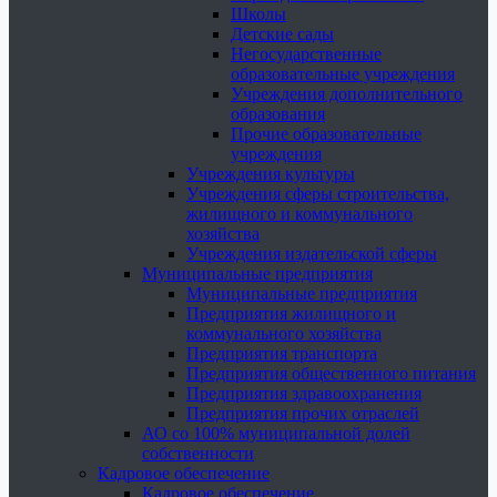
Школы
Детские сады
Негосударственные
образовательные учреждения
Учреждения дополнительного
образования
Прочие образовательные
учреждения
Учреждения культуры
Учреждения сферы строительства,
жилищного и коммунального
хозяйства
Учреждения издательской сферы
Муниципальные предприятия
Муниципальные предприятия
Предприятия жилищного и
коммунального хозяйства
Предприятия транспорта
Предприятия общественного питания
Предприятия здравоохранения
Предприятия прочих отраслей
АО со 100% муниципальной долей
собственности
Кадровое обеспечение
Кадровое обеспечение