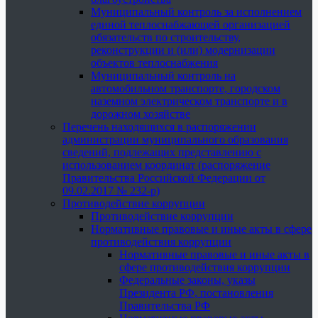
Муниципальный контроль за исполнением
единой теплоснабжающей организацией
обязательств по строительству,
реконструкции и (или) модернизации
объектов теплоснабжения
Муниципальный контроль на
автомобильном транспорте, городском
наземном электрическом транспорте и в
дорожном хозяйстве
Перечень находящихся в распоряжении
администрации муниципального образования
сведений, подлежащих представлению с
использованием координат (распоряжение
Правительства Российской Федерации от
09.02.2017 № 232-р)
Противодействие коррупции
Противодействие коррупции
Нормативные правовые и иные акты в сфере
противодействия коррупции
Нормативные правовые и иные акты в
сфере противодействия коррупции
Федеральные законы, указы
Президента РФ, постановления
Правительства РФ