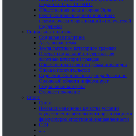
бюджета г. Орла СО НКО
Общественная палата города Орла
Реестр социально ориентированных
некоммерческих организаций - получателей
поддержки
Социальная политика
Социальная политика
Актуальные темы
Земля льготным категориям граждан
О мерах социальной поддержки для
льготных категорий граждан
Общественный совет по делам инвалидов
Опека и попечительство
Отделение Социального фонда России по
Орловской области информирует
Социальный контракт
Старшее поколение
Спорт
Спорт
Независимая оценка качества условий
осуществления деятельности организациями
физкультурно-спортивной направленности
ГТО
.....
......