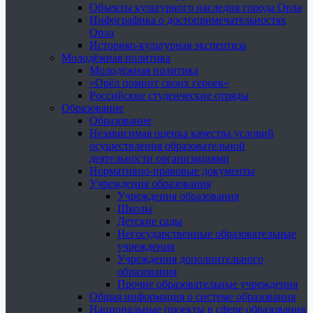
Объекты культурного наследия города Орла
Инфографика о достопримечательностях
Орла
Историко-культурная экспертиза
Молодёжная политика
Молодёжная политика
«Орёл помнит своих героев»
Российские студенческие отряды
Образование
Образование
Независимая оценка качества условий
осуществления образовательной
деятельности организациями
Нормативно-правовые документы
Учреждения образования
Учреждения образования
Школы
Детские сады
Негосударственные образовательные
учреждения
Учреждения дополнительного
образования
Прочие образовательные учреждения
Общая информация о системе образования
Национальные проекты в сфере образования