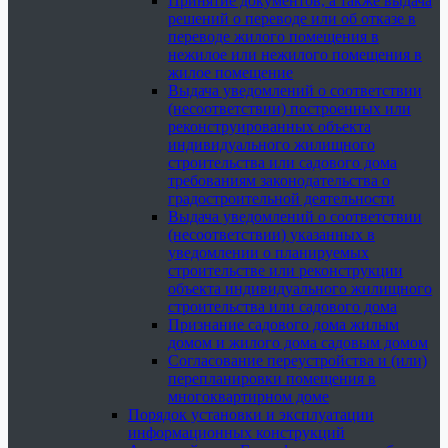
Принятие документов, а также выдача
решений о переводе или об отказе в
переводе жилого помещения в
нежилое или нежилого помещения в
жилое помещение
Выдача уведомлений о соответствии
(несоответствии) построенных или
реконструированных объекта
индивидуального жилищного
строительства или садового дома
требованиям законодательства о
градостроительной деятельности
Выдача уведомлений о соответствии
(несоответствии) указанных в
уведомлении о планируемых
строительстве или реконструкции
объекта индивидуального жилищного
строительства или садового дома
Признание садового дома жилым
домом и жилого дома садовым домом
Согласование переустройства и (или)
перепланировки помещения в
многоквартирном доме
Порядок установки и эксплуатации
информационных конструкций