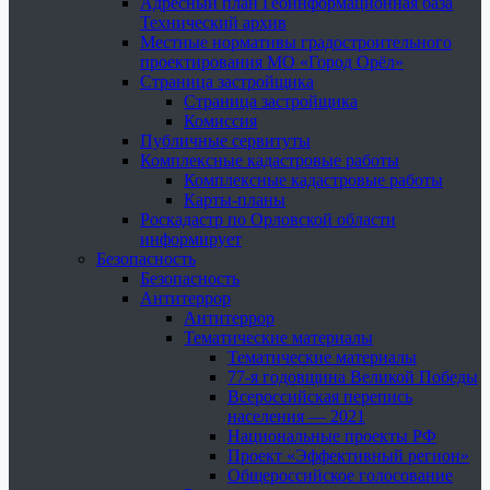
Адресный план Геоинформационная база
Технический архив
Местные нормативы градостроительного
проектирования МО «Город Орёл»
Страница застройщика
Страница застройщика
Комиссия
Публичные сервитуты
Комплексные кадастровые работы
Комплексные кадастровые работы
Карты-планы
Роскадастр по Орловской области
информирует
Безопасность
Безопасность
Антитеррор
Антитеррор
Тематические материалы
Тематические материалы
77-я годовщина Великой Победы
Всероссийская перепись
населения — 2021
Национальные проекты РФ
Проект «Эффективный регион»
Общероссийское голосование