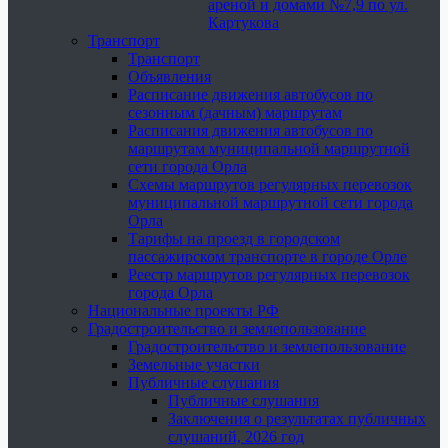
ареной и домами №7,9 по ул.
Картукова
Транспорт
Транспорт
Объявления
Расписание движения автобусов по
сезонным (дачным) маршрутам
Расписания движения автобусов по
маршрутам муниципальной маршрутной
сети города Орла
Схемы маршрутов регулярных перевозок
муниципальной маршрутной сети города
Орла
Тарифы на проезд в городском
пассажирском транспорте в городе Орле
Реестр маршрутов регулярных перевозок
города Орла
Национальные проекты РФ
Градостроительство и землепользование
Градостроительство и землепользование
Земельные участки
Публичные слушания
Публичные слушания
Заключения о результатах публичных
слушаний, 2026 год