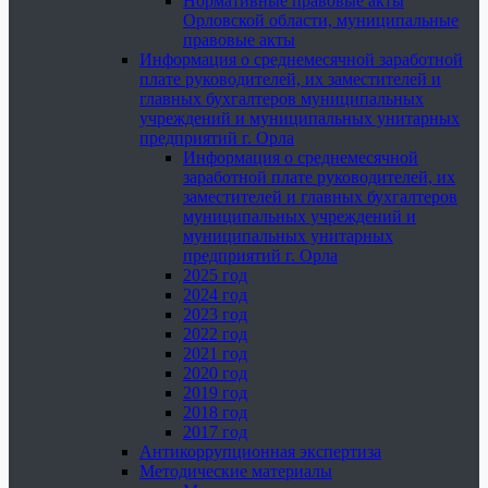
Нормативные правовые акты
Орловской области, муниципальные
правовые акты
Информация о среднемесячной заработной
плате руководителей, их заместителей и
главных бухгалтеров муниципальных
учреждений и муниципальных унитарных
предприятий г. Орла
Информация о среднемесячной
заработной плате руководителей, их
заместителей и главных бухгалтеров
муниципальных учреждений и
муниципальных унитарных
предприятий г. Орла
2025 год
2024 год
2023 год
2022 год
2021 год
2020 год
2019 год
2018 год
2017 год
Антикоррупционная экспертиза
Методические материалы