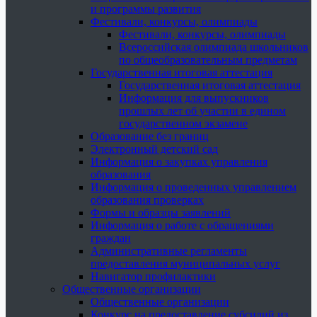
и программы развития
Фестивали, конкурсы, олимпиады
Фестивали, конкурсы, олимпиады
Всероссийская олимпиада школьников
по общеобразовательным предметам
Государственная итоговая аттестация
Государственная итоговая аттестация
Информация для выпускников
прошлых лет об участии в едином
государственном экзамене
Образование без границ
Электронный детский сад
Информация о закупках управления
образования
Информация о проведенных управлением
образования проверках
Формы и образцы заявлений
Информация о работе с обращениями
граждан
Административные регламенты
предоставления муниципальных услуг
Навигатор профилактики
Общественные организации
Общественные организации
Конкурс на предоставление субсидий из