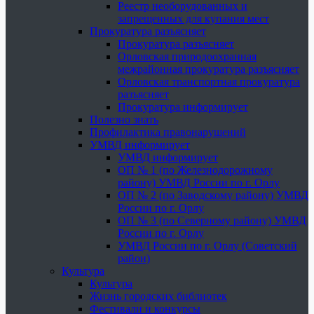
Реестр необорудованных и
запрещенных для купания мест
Прокуратура разъясняет
Прокуратура разъясняет
Орловская природоохранная
межрайонная прокуратура разъясняет
Орловская транспортная прокуратура
разъясняет
Прокуратура информирует
Полезно знать
Профилактика правонарушений
УМВД информирует
УМВД информирует
ОП № 1 (по Железнодорожному
району) УМВД России по г. Орлу
ОП № 2 (по Заводскому району) УМВД
России по г. Орлу
ОП № 3 (по Северному району) УМВД
России по г. Орлу
УМВД России по г. Орлу (Советский
район)
Культура
Культура
Жизнь городских библиотек
Фестивали и конкурсы