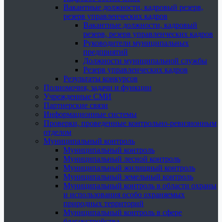
Вакантные должности, кадровый резерв,
резерв управленческих кадров
Вакантные должности, кадровый
резерв, резерв управленческих кадров
Руководители муниципальных
предприятий
Должности муниципальной службы
Резерв управленческих кадров
Результаты конкурсов
Полномочия, задачи и функции
Учрежденные СМИ
Партнерские связи
Информационные системы
Проверки, проведенные контрольно-ревизионным
отделом
Муниципальный контроль
Муниципальный контроль
Муниципальный лесной контроль
Муниципальный жилищный контроль
Муниципальный земельный контроль
Муниципальный контроль в области охраны
и использования особо охраняемых
природных территорий
Муниципальный контроль в сфере
благоустройства