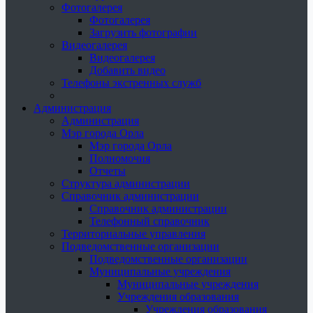
Фотогалерея
Фотогалерея
Загрузить фотографии
Видеогалерея
Видеогалерея
Добавить видео
Телефоны экстренных служб
Администрация
Администрация
Мэр города Орла
Мэр города Орла
Полномочия
Отчеты
Структура администрации
Справочник администрации
Справочник администрации
Телефонный справочник
Территориальные управления
Подведомственные организации
Подведомственные организации
Муниципальные учреждения
Муниципальные учреждения
Учреждения образования
Учреждения образования