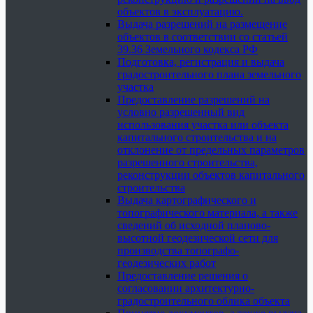
объектов в эксплуатацию.
Выдача разрешений на размещение
объектов в соответствии со статьей
39.36 Земельного кодекса РФ
Подготовка, регистрация и выдача
градостроительного плана земельного
участка
Предоставление разрешений на
условно разрешенный вид
использования участка или объекта
капитального строительства и на
отклонение от предельных параметров
разрешенного строительства,
реконструкции объектов капитального
строительства
Выдача картографического и
топографического материала, а также
сведений об исходной планово-
высотной геодезической сети для
производства топографо-
геодезических работ
Предоставление решения о
согласовании архитектурно-
градостроительного облика объекта