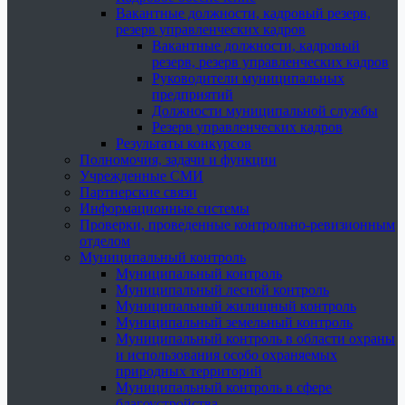
Вакантные должности, кадровый резерв,
резерв управленческих кадров
Вакантные должности, кадровый
резерв, резерв управленческих кадров
Руководители муниципальных
предприятий
Должности муниципальной службы
Резерв управленческих кадров
Результаты конкурсов
Полномочия, задачи и функции
Учрежденные СМИ
Партнерские связи
Информационные системы
Проверки, проведенные контрольно-ревизионным
отделом
Муниципальный контроль
Муниципальный контроль
Муниципальный лесной контроль
Муниципальный жилищный контроль
Муниципальный земельный контроль
Муниципальный контроль в области охраны
и использования особо охраняемых
природных территорий
Муниципальный контроль в сфере
благоустройства