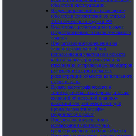
объектов в эксплуатацию.
Выдача разрешений на размещение
объектов в соответствии со статьей
39.36 Земельного кодекса РФ
Подготовка, регистрация и выдача
градостроительного плана земельного
участка
Предоставление разрешений на
условно разрешенный вид
использования участка или объекта
капитального строительства и на
отклонение от предельных параметров
разрешенного строительства,
реконструкции объектов капитального
строительства
Выдача картографического и
топографического материала, а также
сведений об исходной планово-
высотной геодезической сети для
производства топографо-
геодезических работ
Предоставление решения о
согласовании архитектурно-
градостроительного облика объекта