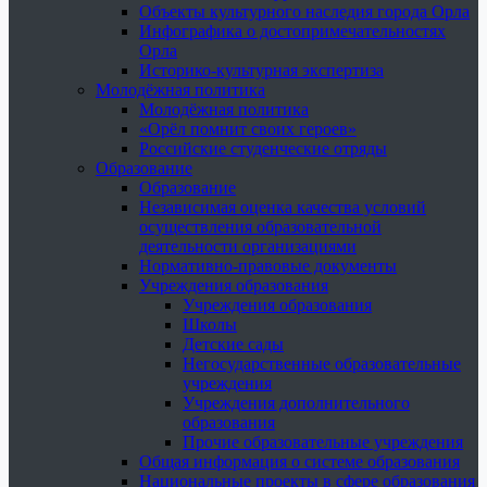
Объекты культурного наследия города Орла
Инфографика о достопримечательностях
Орла
Историко-культурная экспертиза
Молодёжная политика
Молодёжная политика
«Орёл помнит своих героев»
Российские студенческие отряды
Образование
Образование
Независимая оценка качества условий
осуществления образовательной
деятельности организациями
Нормативно-правовые документы
Учреждения образования
Учреждения образования
Школы
Детские сады
Негосударственные образовательные
учреждения
Учреждения дополнительного
образования
Прочие образовательные учреждения
Общая информация о системе образования
Национальные проекты в сфере образования