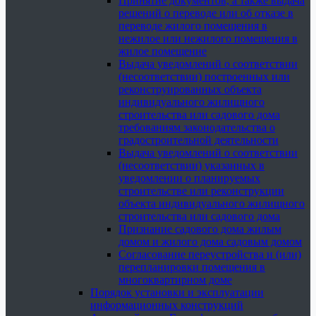
Принятие документов, а также выдача
решений о переводе или об отказе в
переводе жилого помещения в
нежилое или нежилого помещения в
жилое помещение
Выдача уведомлений о соответствии
(несоответствии) построенных или
реконструированных объекта
индивидуального жилищного
строительства или садового дома
требованиям законодательства о
градостроительной деятельности
Выдача уведомлений о соответствии
(несоответствии) указанных в
уведомлении о планируемых
строительстве или реконструкции
объекта индивидуального жилищного
строительства или садового дома
Признание садового дома жилым
домом и жилого дома садовым домом
Согласование переустройства и (или)
перепланировки помещения в
многоквартирном доме
Порядок установки и эксплуатации
информационных конструкций