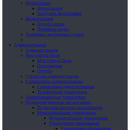
Фотогалерея
Фотогалерея
Загрузить фотографии
Видеогалерея
Видеогалерея
Добавить видео
Телефоны экстренных служб
Администрация
Администрация
Мэр города Орла
Мэр города Орла
Полномочия
Отчеты
Структура администрации
Справочник администрации
Справочник администрации
Телефонный справочник
Территориальные управления
Подведомственные организации
Подведомственные организации
Муниципальные учреждения
Муниципальные учреждения
Учреждения образования
Учреждения образования