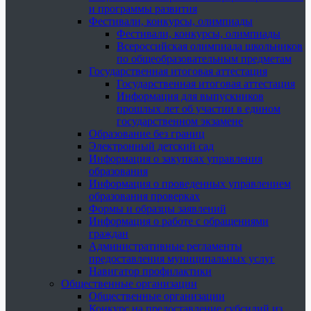
и программы развития
Фестивали, конкурсы, олимпиады
Фестивали, конкурсы, олимпиады
Всероссийская олимпиада школьников
по общеобразовательным предметам
Государственная итоговая аттестация
Государственная итоговая аттестация
Информация для выпускников
прошлых лет об участии в едином
государственном экзамене
Образование без границ
Электронный детский сад
Информация о закупках управления
образования
Информация о проведенных управлением
образования проверках
Формы и образцы заявлений
Информация о работе с обращениями
граждан
Административные регламенты
предоставления муниципальных услуг
Навигатор профилактики
Общественные организации
Общественные организации
Конкурс на предоставление субсидий из