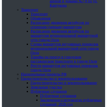
ареной и домами №7,9 по ул.
Картукова
Транспорт
Транспорт
Объявления
Расписание движения автобусов по
сезонным (дачным) маршрутам
Расписания движения автобусов по
маршрутам муниципальной маршрутной
сети города Орла
Схемы маршрутов регулярных перевозок
муниципальной маршрутной сети города
Орла
Тарифы на проезд в городском
пассажирском транспорте в городе Орле
Реестр маршрутов регулярных перевозок
города Орла
Национальные проекты РФ
Градостроительство и землепользование
Градостроительство и землепользование
Земельные участки
Публичные слушания
Публичные слушания
Заключения о результатах публичных
слушаний, 2026 год