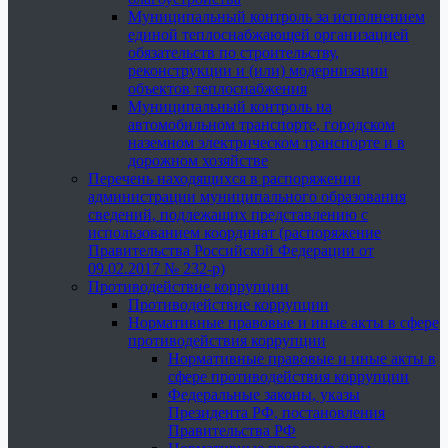
Муниципальный контроль за исполнением
единой теплоснабжающей организацией
обязательств по строительству,
реконструкции и (или) модернизации
объектов теплоснабжения
Муниципальный контроль на
автомобильном транспорте, городском
наземном электрическом транспорте и в
дорожном хозяйстве
Перечень находящихся в распоряжении
администрации муниципального образования
сведений, подлежащих представлению с
использованием координат (распоряжение
Правительства Российской Федерации от
09.02.2017 № 232-р)
Противодействие коррупции
Противодействие коррупции
Нормативные правовые и иные акты в сфере
противодействия коррупции
Нормативные правовые и иные акты в
сфере противодействия коррупции
Федеральные законы, указы
Президента РФ, постановления
Правительства РФ