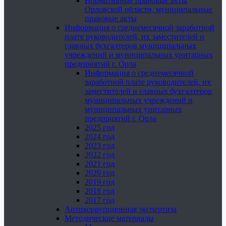
Нормативные правовые акты
Орловской области, муниципальные
правовые акты
Информация о среднемесячной заработной
плате руководителей, их заместителей и
главных бухгалтеров муниципальных
учреждений и муниципальных унитарных
предприятий г. Орла
Информация о среднемесячной
заработной плате руководителей, их
заместителей и главных бухгалтеров
муниципальных учреждений и
муниципальных унитарных
предприятий г. Орла
2025 год
2024 год
2023 год
2022 год
2021 год
2020 год
2019 год
2018 год
2017 год
Антикоррупционная экспертиза
Методические материалы