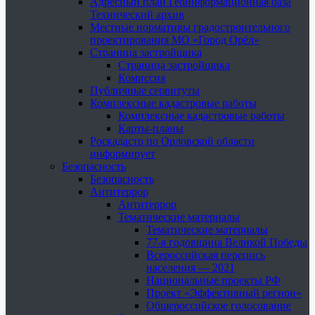
Адресный план Геоинформационная база
Технический архив
Местные нормативы градостроительного
проектирования МО «Город Орёл»
Страница застройщика
Страница застройщика
Комиссия
Публичные сервитуты
Комплексные кадастровые работы
Комплексные кадастровые работы
Карты-планы
Роскадастр по Орловской области
информирует
Безопасность
Безопасность
Антитеррор
Антитеррор
Тематические материалы
Тематические материалы
77-я годовщина Великой Победы
Всероссийская перепись
населения — 2021
Национальные проекты РФ
Проект «Эффективный регион»
Общероссийское голосование