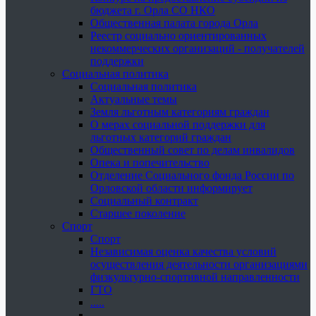
бюджета г. Орла СО НКО
Общественная палата города Орла
Реестр социально ориентированных
некоммерческих организаций - получателей
поддержки
Социальная политика
Социальная политика
Актуальные темы
Земля льготным категориям граждан
О мерах социальной поддержки для
льготных категорий граждан
Общественный совет по делам инвалидов
Опека и попечительство
Отделение Социального фонда России по
Орловской области информирует
Социальный контракт
Старшее поколение
Спорт
Спорт
Независимая оценка качества условий
осуществления деятельности организациями
физкультурно-спортивной направленности
ГТО
.....
......