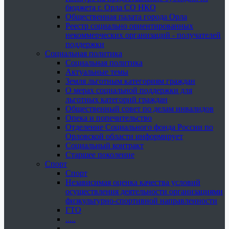
бюджета г. Орла СО НКО
Общественная палата города Орла
Реестр социально ориентированных
некоммерческих организаций - получателей
поддержки
Социальная политика
Социальная политика
Актуальные темы
Земля льготным категориям граждан
О мерах социальной поддержки для
льготных категорий граждан
Общественный совет по делам инвалидов
Опека и попечительство
Отделение Социального фонда России по
Орловской области информирует
Социальный контракт
Старшее поколение
Спорт
Спорт
Независимая оценка качества условий
осуществления деятельности организациями
физкультурно-спортивной направленности
ГТО
.....
......