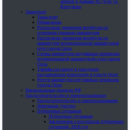
ареной и домами №7,9 по ул.
Картукова
Транспорт
Транспорт
Объявления
Расписание движения автобусов по
сезонным (дачным) маршрутам
Расписания движения автобусов по
маршрутам муниципальной маршрутной
сети города Орла
Схемы маршрутов регулярных перевозок
муниципальной маршрутной сети города
Орла
Тарифы на проезд в городском
пассажирском транспорте в городе Орле
Реестр маршрутов регулярных перевозок
города Орла
Национальные проекты РФ
Градостроительство и землепользование
Градостроительство и землепользование
Земельные участки
Публичные слушания
Публичные слушания
Заключения о результатах публичных
слушаний, 2026 год