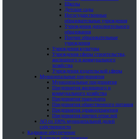
Школы
Детские сады
Негосударственные
образовательные учреждения
Учреждения дополнительного
образования
Прочие образовательные
учреждения
Учреждения культуры
Учреждения сферы строительства,
жилищного и коммунального
хозяйства
Учреждения издательской сферы
Муниципальные предприятия
Муниципальные предприятия
Предприятия жилищного и
коммунального хозяйства
Предприятия транспорта
Предприятия общественного питания
Предприятия здравоохранения
Предприятия прочих отраслей
АО со 100% муниципальной долей
собственности
Кадровое обеспечение
Кадровое обеспечение