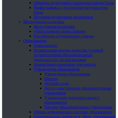
Объекты культурного наследия города Орла
Инфографика о достопримечательностях
Орла
Историко-культурная экспертиза
Молодёжная политика
Молодёжная политика
«Орёл помнит своих героев»
Российские студенческие отряды
Образование
Образование
Независимая оценка качества условий
осуществления образовательной
деятельности организациями
Нормативно-правовые документы
Учреждения образования
Учреждения образования
Школы
Детские сады
Негосударственные образовательные
учреждения
Учреждения дополнительного
образования
Прочие образовательные учреждения
Общая информация о системе образования
Национальные проекты в сфере образования