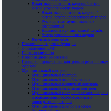
Вакантные должности, кадровый резерв,
резерв управленческих кадров
Вакантные должности, кадровый
резерв, резерв управленческих кадров
Руководители муниципальных
предприятий
Должности муниципальной службы
Резерв управленческих кадров
Результаты конкурсов
Полномочия, задачи и функции
Учрежденные СМИ
Партнерские связи
Информационные системы
Проверки, проведенные контрольно-ревизионным
отделом
Муниципальный контроль
Муниципальный контроль
Муниципальный лесной контроль
Муниципальный жилищный контроль
Муниципальный земельный контроль
Муниципальный контроль в области охраны
и использования особо охраняемых
природных территорий
Муниципальный контроль в сфере
благоустройства