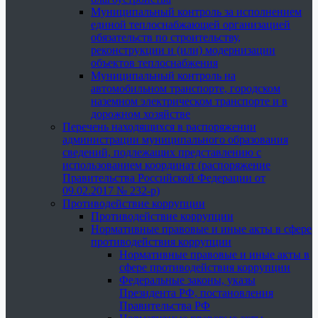
Муниципальный контроль за исполнением
единой теплоснабжающей организацией
обязательств по строительству,
реконструкции и (или) модернизации
объектов теплоснабжения
Муниципальный контроль на
автомобильном транспорте, городском
наземном электрическом транспорте и в
дорожном хозяйстве
Перечень находящихся в распоряжении
администрации муниципального образования
сведений, подлежащих представлению с
использованием координат (распоряжение
Правительства Российской Федерации от
09.02.2017 № 232-р)
Противодействие коррупции
Противодействие коррупции
Нормативные правовые и иные акты в сфере
противодействия коррупции
Нормативные правовые и иные акты в
сфере противодействия коррупции
Федеральные законы, указы
Президента РФ, постановления
Правительства РФ