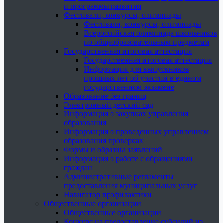
и программы развития
Фестивали, конкурсы, олимпиады
Фестивали, конкурсы, олимпиады
Всероссийская олимпиада школьников
по общеобразовательным предметам
Государственная итоговая аттестация
Государственная итоговая аттестация
Информация для выпускников
прошлых лет об участии в едином
государственном экзамене
Образование без границ
Электронный детский сад
Информация о закупках управления
образования
Информация о проведенных управлением
образования проверках
Формы и образцы заявлений
Информация о работе с обращениями
граждан
Административные регламенты
предоставления муниципальных услуг
Навигатор профилактики
Общественные организации
Общественные организации
Конкурс на предоставление субсидий из