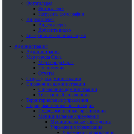
Фотогалерея
Фотогалерея
Загрузить фотографии
Видеогалерея
Видеогалерея
Добавить видео
Телефоны экстренных служб
Администрация
Администрация
Мэр города Орла
Мэр города Орла
Полномочия
Отчеты
Структура администрации
Справочник администрации
Справочник администрации
Телефонный справочник
Территориальные управления
Подведомственные организации
Подведомственные организации
Муниципальные учреждения
Муниципальные учреждения
Учреждения образования
Учреждения образования