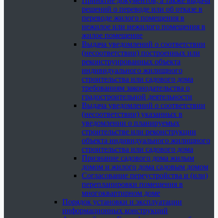
Принятие документов, а также выдача
решений о переводе или об отказе в
переводе жилого помещения в
нежилое или нежилого помещения в
жилое помещение
Выдача уведомлений о соответствии
(несоответствии) построенных или
реконструированных объекта
индивидуального жилищного
строительства или садового дома
требованиям законодательства о
градостроительной деятельности
Выдача уведомлений о соответствии
(несоответствии) указанных в
уведомлении о планируемых
строительстве или реконструкции
объекта индивидуального жилищного
строительства или садового дома
Признание садового дома жилым
домом и жилого дома садовым домом
Согласование переустройства и (или)
перепланировки помещения в
многоквартирном доме
Порядок установки и эксплуатации
информационных конструкций