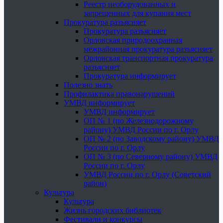
Реестр необорудованных и
запрещенных для купания мест
Прокуратура разъясняет
Прокуратура разъясняет
Орловская природоохранная
межрайонная прокуратура разъясняет
Орловская транспортная прокуратура
разъясняет
Прокуратура информирует
Полезно знать
Профилактика правонарушений
УМВД информирует
УМВД информирует
ОП № 1 (по Железнодорожному
району) УМВД России по г. Орлу
ОП № 2 (по Заводскому району) УМВД
России по г. Орлу
ОП № 3 (по Северному району) УМВД
России по г. Орлу
УМВД России по г. Орлу (Советский
район)
Культура
Культура
Жизнь городских библиотек
Фестивали и конкурсы