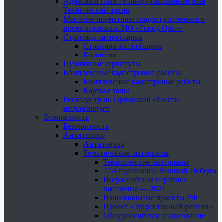
Адресный план Геоинформационная база
Технический архив
Местные нормативы градостроительного
проектирования МО «Город Орёл»
Страница застройщика
Страница застройщика
Комиссия
Публичные сервитуты
Комплексные кадастровые работы
Комплексные кадастровые работы
Карты-планы
Роскадастр по Орловской области
информирует
Безопасность
Безопасность
Антитеррор
Антитеррор
Тематические материалы
Тематические материалы
77-я годовщина Великой Победы
Всероссийская перепись
населения — 2021
Национальные проекты РФ
Проект «Эффективный регион»
Общероссийское голосование