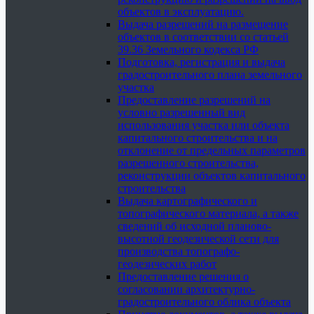
объектов в эксплуатацию.
Выдача разрешений на размещение
объектов в соответствии со статьей
39.36 Земельного кодекса РФ
Подготовка, регистрация и выдача
градостроительного плана земельного
участка
Предоставление разрешений на
условно разрешенный вид
использования участка или объекта
капитального строительства и на
отклонение от предельных параметров
разрешенного строительства,
реконструкции объектов капитального
строительства
Выдача картографического и
топографического материала, а также
сведений об исходной планово-
высотной геодезической сети для
производства топографо-
геодезических работ
Предоставление решения о
согласовании архитектурно-
градостроительного облика объекта