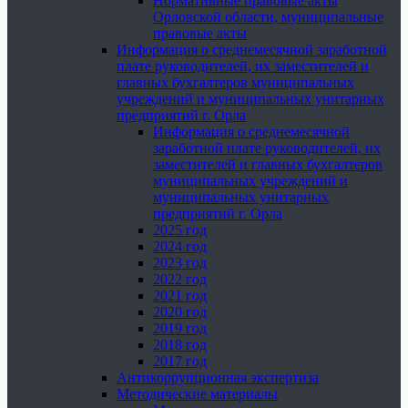
Нормативные правовые акты
Орловской области, муниципальные
правовые акты
Информация о среднемесячной заработной
плате руководителей, их заместителей и
главных бухгалтеров муниципальных
учреждений и муниципальных унитарных
предприятий г. Орла
Информация о среднемесячной
заработной плате руководителей, их
заместителей и главных бухгалтеров
муниципальных учреждений и
муниципальных унитарных
предприятий г. Орла
2025 год
2024 год
2023 год
2022 год
2021 год
2020 год
2019 год
2018 год
2017 год
Антикоррупционная экспертиза
Методические материалы