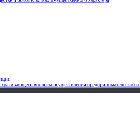
ществе и обязательствах имущественного характера
упции
 затрагивающего вопросы осуществления предпринимательской и