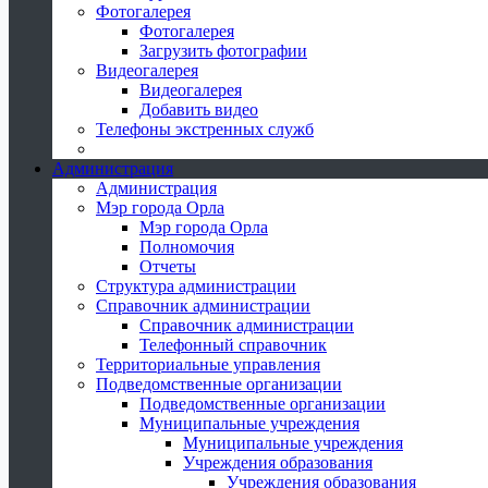
Фотогалерея
Фотогалерея
Загрузить фотографии
Видеогалерея
Видеогалерея
Добавить видео
Телефоны экстренных служб
Администрация
Администрация
Мэр города Орла
Мэр города Орла
Полномочия
Отчеты
Структура администрации
Справочник администрации
Справочник администрации
Телефонный справочник
Территориальные управления
Подведомственные организации
Подведомственные организации
Муниципальные учреждения
Муниципальные учреждения
Учреждения образования
Учреждения образования