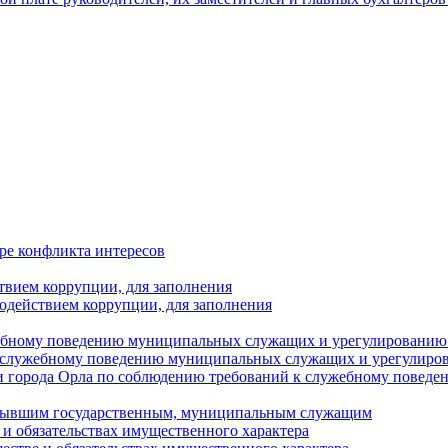
ре конфликта интересов
твием коррупции, для заполнения
одействием коррупции, для заполнения
ебному поведению муниципальных служащих и урегулированию 
 служебному поведению муниципальных служащих и урегулиро
 города Орла по соблюдению требований к служебному повед
с бывшим государственным, муниципальным служащим
е и обязательствах имущественного характера