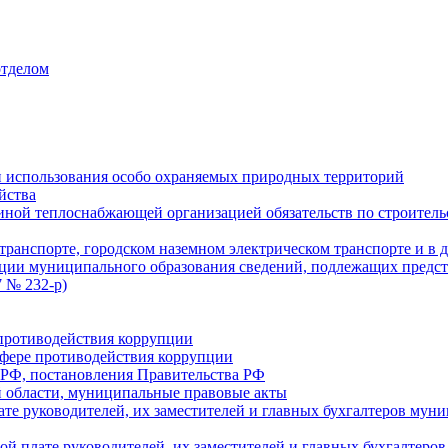
отделом
 использования особо охраняемых природных территорий
йства
ой теплоснабжающей организацией обязательств по строительс
ранспорте, городском наземном электрическом транспорте и в 
ции муниципального образования сведений, подлежащих предст
 № 232-р)
противодействия коррупции
фере противодействия коррупции
 РФ, постановления Правительства РФ
 области, муниципальные правовые акты
ате руководителей, их заместителей и главных бухгалтеров м
ой плате руководителей, их заместителей и главных бухгалте