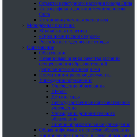
Объекты культурного наследия города Орла
Инфографика о достопримечательностях
Орла
Историко-культурная экспертиза
Молодёжная политика
Молодёжная политика
«Орёл помнит своих героев»
Российские студенческие отряды
Образование
Образование
Независимая оценка качества условий
осуществления образовательной
деятельности организациями
Нормативно-правовые документы
Учреждения образования
Учреждения образования
Школы
Детские сады
Негосударственные образовательные
учреждения
Учреждения дополнительного
образования
Прочие образовательные учреждения
Общая информация о системе образования
Национальные проекты в сфере образования