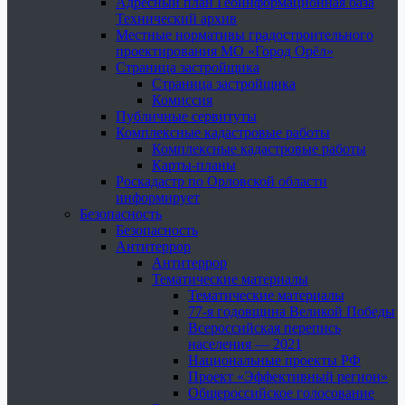
Адресный план Геоинформационная база
Технический архив
Местные нормативы градостроительного
проектирования МО «Город Орёл»
Страница застройщика
Страница застройщика
Комиссия
Публичные сервитуты
Комплексные кадастровые работы
Комплексные кадастровые работы
Карты-планы
Роскадастр по Орловской области
информирует
Безопасность
Безопасность
Антитеррор
Антитеррор
Тематические материалы
Тематические материалы
77-я годовщина Великой Победы
Всероссийская перепись
населения — 2021
Национальные проекты РФ
Проект «Эффективный регион»
Общероссийское голосование