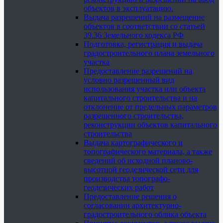
объектов в эксплуатацию.
Выдача разрешений на размещение
объектов в соответствии со статьей
39.36 Земельного кодекса РФ
Подготовка, регистрация и выдача
градостроительного плана земельного
участка
Предоставление разрешений на
условно разрешенный вид
использования участка или объекта
капитального строительства и на
отклонение от предельных параметров
разрешенного строительства,
реконструкции объектов капитального
строительства
Выдача картографического и
топографического материала, а также
сведений об исходной планово-
высотной геодезической сети для
производства топографо-
геодезических работ
Предоставление решения о
согласовании архитектурно-
градостроительного облика объекта