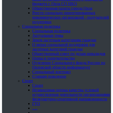
бюджета г. Орла СО НКО
Общественная палата города Орла
Реестр социально ориентированных
некоммерческих организаций - получателей
поддержки
Социальная политика
Социальная политика
Актуальные темы
Земля льготным категориям граждан
О мерах социальной поддержки для
льготных категорий граждан
Общественный совет по делам инвалидов
Опека и попечительство
Отделение Социального фонда России по
Орловской области информирует
Социальный контракт
Старшее поколение
Спорт
Спорт
Независимая оценка качества условий
осуществления деятельности организациями
физкультурно-спортивной направленности
ГТО
.....
......