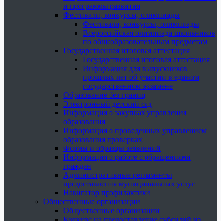
и программы развития
Фестивали, конкурсы, олимпиады
Фестивали, конкурсы, олимпиады
Всероссийская олимпиада школьников
по общеобразовательным предметам
Государственная итоговая аттестация
Государственная итоговая аттестация
Информация для выпускников
прошлых лет об участии в едином
государственном экзамене
Образование без границ
Электронный детский сад
Информация о закупках управления
образования
Информация о проведенных управлением
образования проверках
Формы и образцы заявлений
Информация о работе с обращениями
граждан
Административные регламенты
предоставления муниципальных услуг
Навигатор профилактики
Общественные организации
Общественные организации
Конкурс на предоставление субсидий из