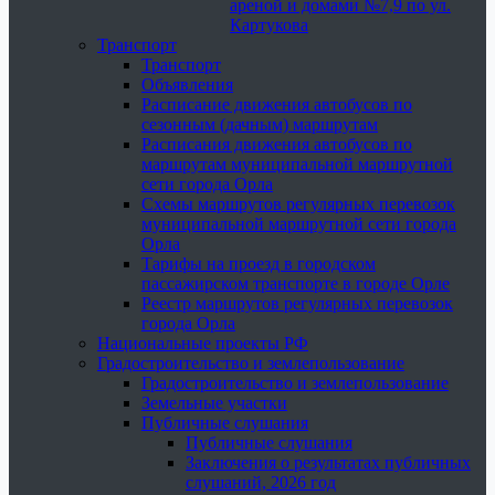
ареной и домами №7,9 по ул.
Картукова
Транспорт
Транспорт
Объявления
Расписание движения автобусов по
сезонным (дачным) маршрутам
Расписания движения автобусов по
маршрутам муниципальной маршрутной
сети города Орла
Схемы маршрутов регулярных перевозок
муниципальной маршрутной сети города
Орла
Тарифы на проезд в городском
пассажирском транспорте в городе Орле
Реестр маршрутов регулярных перевозок
города Орла
Национальные проекты РФ
Градостроительство и землепользование
Градостроительство и землепользование
Земельные участки
Публичные слушания
Публичные слушания
Заключения о результатах публичных
слушаний, 2026 год