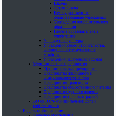
Школы
Детские сады
Негосударственные
образовательные учреждения
Учреждения дополнительного
образования
Прочие образовательные
учреждения
Учреждения культуры
Учреждения сферы строительства,
жилищного и коммунального
хозяйства
Учреждения издательской сферы
Муниципальные предприятия
Муниципальные предприятия
Предприятия жилищного и
коммунального хозяйства
Предприятия транспорта
Предприятия общественного питания
Предприятия здравоохранения
Предприятия прочих отраслей
АО со 100% муниципальной долей
собственности
Кадровое обеспечение
Кадровое обеспечение