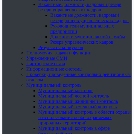
Вакантные должности, кадровый резерв,
резерв управленческих кадров
Вакантные должности, кадровый
резерв, резерв управленческих кадров
Руководители муниципальных
предприятий
Должности муниципальной службы
Резерв управленческих кадров
Результаты конкурсов
Полномочия, задачи и функции
Учрежденные СМИ
Партнерские связи
Информационные системы
Проверки, проведенные контрольно-ревизионным
отделом
Муниципальный контроль
Муниципальный контроль
Муниципальный лесной контроль
Муниципальный жилищный контроль
Муниципальный земельный контроль
Муниципальный контроль в области охраны
и использования особо охраняемых
природных территорий
Муниципальный контроль в сфере
благоустройства