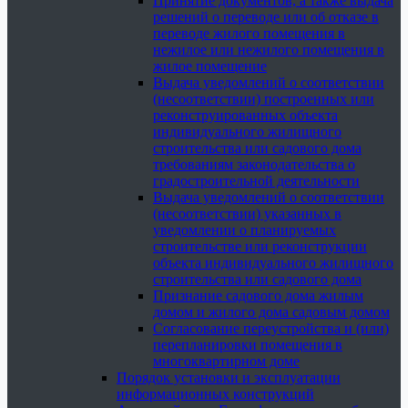
Принятие документов, а также выдача
решений о переводе или об отказе в
переводе жилого помещения в
нежилое или нежилого помещения в
жилое помещение
Выдача уведомлений о соответствии
(несоответствии) построенных или
реконструированных объекта
индивидуального жилищного
строительства или садового дома
требованиям законодательства о
градостроительной деятельности
Выдача уведомлений о соответствии
(несоответствии) указанных в
уведомлении о планируемых
строительстве или реконструкции
объекта индивидуального жилищного
строительства или садового дома
Признание садового дома жилым
домом и жилого дома садовым домом
Согласование переустройства и (или)
перепланировки помещения в
многоквартирном доме
Порядок установки и эксплуатации
информационных конструкций