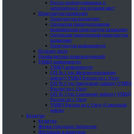
Реестр необорудованных и
запрещенных для купания мест
Прокуратура разъясняет
Прокуратура разъясняет
Орловская природоохранная
межрайонная прокуратура разъясняет
Орловская транспортная прокуратура
разъясняет
Прокуратура информирует
Полезно знать
Профилактика правонарушений
УМВД информирует
УМВД информирует
ОП № 1 (по Железнодорожному
району) УМВД России по г. Орлу
ОП № 2 (по Заводскому району) УМВД
России по г. Орлу
ОП № 3 (по Северному району) УМВД
России по г. Орлу
УМВД России по г. Орлу (Советский
район)
Культура
Культура
Жизнь городских библиотек
Фестивали и конкурсы