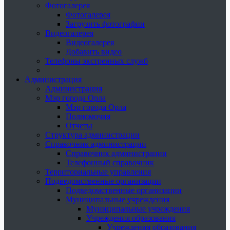
Фотогалерея
Фотогалерея
Загрузить фотографии
Видеогалерея
Видеогалерея
Добавить видео
Телефоны экстренных служб
Администрация
Администрация
Мэр города Орла
Мэр города Орла
Полномочия
Отчеты
Структура администрации
Справочник администрации
Справочник администрации
Телефонный справочник
Территориальные управления
Подведомственные организации
Подведомственные организации
Муниципальные учреждения
Муниципальные учреждения
Учреждения образования
Учреждения образования