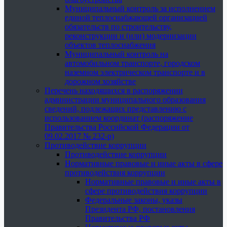
Муниципальный контроль за исполнением
единой теплоснабжающей организацией
обязательств по строительству,
реконструкции и (или) модернизации
объектов теплоснабжения
Муниципальный контроль на
автомобильном транспорте, городском
наземном электрическом транспорте и в
дорожном хозяйстве
Перечень находящихся в распоряжении
администрации муниципального образования
сведений, подлежащих представлению с
использованием координат (распоряжение
Правительства Российской Федерации от
09.02.2017 № 232-р)
Противодействие коррупции
Противодействие коррупции
Нормативные правовые и иные акты в сфере
противодействия коррупции
Нормативные правовые и иные акты в
сфере противодействия коррупции
Федеральные законы, указы
Президента РФ, постановления
Правительства РФ