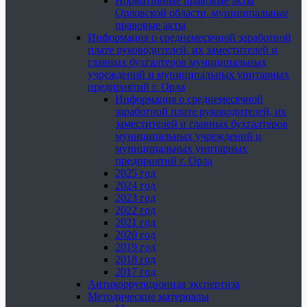
Нормативные правовые акты
Орловской области, муниципальные
правовые акты
Информация о среднемесячной заработной
плате руководителей, их заместителей и
главных бухгалтеров муниципальных
учреждений и муниципальных унитарных
предприятий г. Орла
Информация о среднемесячной
заработной плате руководителей, их
заместителей и главных бухгалтеров
муниципальных учреждений и
муниципальных унитарных
предприятий г. Орла
2025 год
2024 год
2023 год
2022 год
2021 год
2020 год
2019 год
2018 год
2017 год
Антикоррупционная экспертиза
Методические материалы