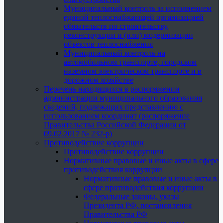
Муниципальный контроль за исполнением
единой теплоснабжающей организацией
обязательств по строительству,
реконструкции и (или) модернизации
объектов теплоснабжения
Муниципальный контроль на
автомобильном транспорте, городском
наземном электрическом транспорте и в
дорожном хозяйстве
Перечень находящихся в распоряжении
администрации муниципального образования
сведений, подлежащих представлению с
использованием координат (распоряжение
Правительства Российской Федерации от
09.02.2017 № 232-р)
Противодействие коррупции
Противодействие коррупции
Нормативные правовые и иные акты в сфере
противодействия коррупции
Нормативные правовые и иные акты в
сфере противодействия коррупции
Федеральные законы, указы
Президента РФ, постановления
Правительства РФ