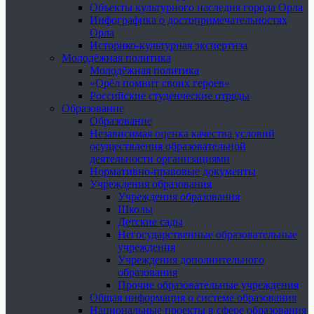
Объекты культурного наследия города Орла
Инфографика о достопримечательностях
Орла
Историко-культурная экспертиза
Молодёжная политика
Молодёжная политика
«Орёл помнит своих героев»
Российские студенческие отряды
Образование
Образование
Независимая оценка качества условий
осуществления образовательной
деятельности организациями
Нормативно-правовые документы
Учреждения образования
Учреждения образования
Школы
Детские сады
Негосударственные образовательные
учреждения
Учреждения дополнительного
образования
Прочие образовательные учреждения
Общая информация о системе образования
Национальные проекты в сфере образования