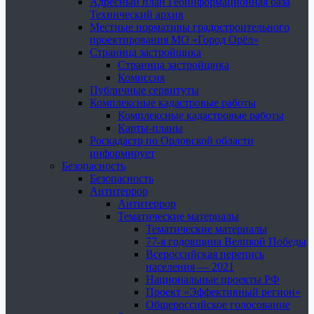
Адресный план Геоинформационная база
Технический архив
Местные нормативы градостроительного
проектирования МО «Город Орёл»
Страница застройщика
Страница застройщика
Комиссия
Публичные сервитуты
Комплексные кадастровые работы
Комплексные кадастровые работы
Карты-планы
Роскадастр по Орловской области
информирует
Безопасность
Безопасность
Антитеррор
Антитеррор
Тематические материалы
Тематические материалы
77-я годовщина Великой Победы
Всероссийская перепись
населения — 2021
Национальные проекты РФ
Проект «Эффективный регион»
Общероссийское голосование