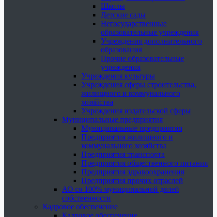
Школы
Детские сады
Негосударственные
образовательные учреждения
Учреждения дополнительного
образования
Прочие образовательные
учреждения
Учреждения культуры
Учреждения сферы строительства,
жилищного и коммунального
хозяйства
Учреждения издательской сферы
Муниципальные предприятия
Муниципальные предприятия
Предприятия жилищного и
коммунального хозяйства
Предприятия транспорта
Предприятия общественного питания
Предприятия здравоохранения
Предприятия прочих отраслей
АО со 100% муниципальной долей
собственности
Кадровое обеспечение
Кадровое обеспечение