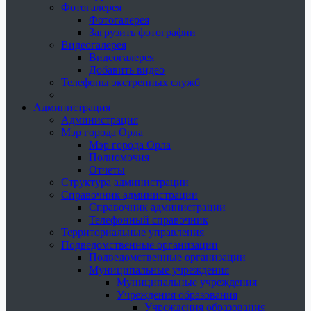
Фотогалерея
Фотогалерея
Загрузить фотографии
Видеогалерея
Видеогалерея
Добавить видео
Телефоны экстренных служб
Администрация
Администрация
Мэр города Орла
Мэр города Орла
Полномочия
Отчеты
Структура администрации
Справочник администрации
Справочник администрации
Телефонный справочник
Территориальные управления
Подведомственные организации
Подведомственные организации
Муниципальные учреждения
Муниципальные учреждения
Учреждения образования
Учреждения образования