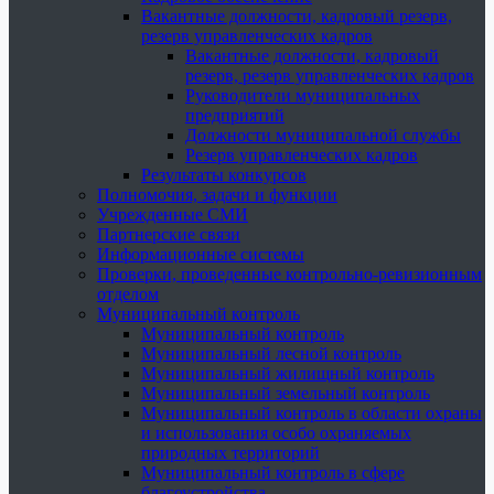
Вакантные должности, кадровый резерв,
резерв управленческих кадров
Вакантные должности, кадровый
резерв, резерв управленческих кадров
Руководители муниципальных
предприятий
Должности муниципальной службы
Резерв управленческих кадров
Результаты конкурсов
Полномочия, задачи и функции
Учрежденные СМИ
Партнерские связи
Информационные системы
Проверки, проведенные контрольно-ревизионным
отделом
Муниципальный контроль
Муниципальный контроль
Муниципальный лесной контроль
Муниципальный жилищный контроль
Муниципальный земельный контроль
Муниципальный контроль в области охраны
и использования особо охраняемых
природных территорий
Муниципальный контроль в сфере
благоустройства