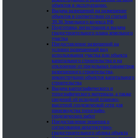
объектов в эксплуатацию.
Выдача разрешений на размещение
объектов в соответствии со статьей
39.36 Земельного кодекса РФ
Подготовка, регистрация и выдача
градостроительного плана земельного
участка
Предоставление разрешений на
условно разрешенный вид
использования участка или объекта
капитального строительства и на
отклонение от предельных параметров
разрешенного строительства,
реконструкции объектов капитального
строительства
Выдача картографического и
топографического материала, а также
сведений об исходной планово-
высотной геодезической сети для
производства топографо-
геодезических работ
Предоставление решения о
согласовании архитектурно-
градостроительного облика объекта