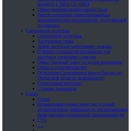
бюджета г. Орла СО НКО
Общественная палата города Орла
Реестр социально ориентированных
некоммерческих организаций - получателей
поддержки
Социальная политика
Социальная политика
Актуальные темы
Земля льготным категориям граждан
О мерах социальной поддержки для
льготных категорий граждан
Общественный совет по делам инвалидов
Опека и попечительство
Отделение Социального фонда России по
Орловской области информирует
Социальный контракт
Старшее поколение
Спорт
Спорт
Независимая оценка качества условий
осуществления деятельности организациями
физкультурно-спортивной направленности
ГТО
.....
......