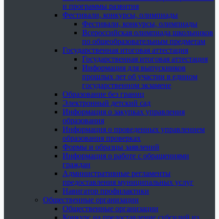
и программы развития
Фестивали, конкурсы, олимпиады
Фестивали, конкурсы, олимпиады
Всероссийская олимпиада школьников
по общеобразовательным предметам
Государственная итоговая аттестация
Государственная итоговая аттестация
Информация для выпускников
прошлых лет об участии в едином
государственном экзамене
Образование без границ
Электронный детский сад
Информация о закупках управления
образования
Информация о проведенных управлением
образования проверках
Формы и образцы заявлений
Информация о работе с обращениями
граждан
Административные регламенты
предоставления муниципальных услуг
Навигатор профилактики
Общественные организации
Общественные организации
Конкурс на предоставление субсидий из