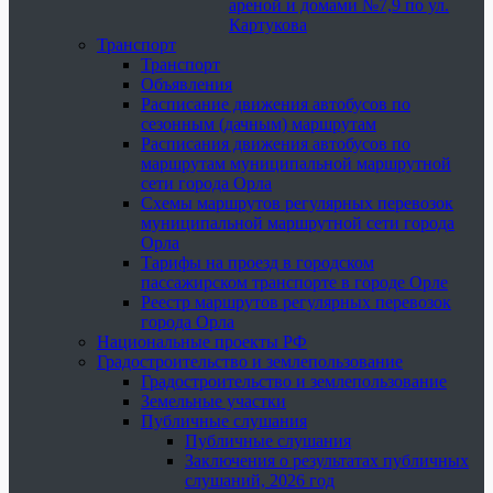
ареной и домами №7,9 по ул.
Картукова
Транспорт
Транспорт
Объявления
Расписание движения автобусов по
сезонным (дачным) маршрутам
Расписания движения автобусов по
маршрутам муниципальной маршрутной
сети города Орла
Схемы маршрутов регулярных перевозок
муниципальной маршрутной сети города
Орла
Тарифы на проезд в городском
пассажирском транспорте в городе Орле
Реестр маршрутов регулярных перевозок
города Орла
Национальные проекты РФ
Градостроительство и землепользование
Градостроительство и землепользование
Земельные участки
Публичные слушания
Публичные слушания
Заключения о результатах публичных
слушаний, 2026 год