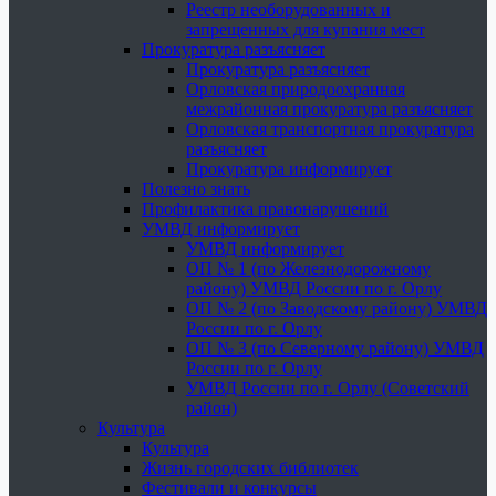
Реестр необорудованных и
запрещенных для купания мест
Прокуратура разъясняет
Прокуратура разъясняет
Орловская природоохранная
межрайонная прокуратура разъясняет
Орловская транспортная прокуратура
разъясняет
Прокуратура информирует
Полезно знать
Профилактика правонарушений
УМВД информирует
УМВД информирует
ОП № 1 (по Железнодорожному
району) УМВД России по г. Орлу
ОП № 2 (по Заводскому району) УМВД
России по г. Орлу
ОП № 3 (по Северному району) УМВД
России по г. Орлу
УМВД России по г. Орлу (Советский
район)
Культура
Культура
Жизнь городских библиотек
Фестивали и конкурсы