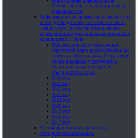
Нормативные правовые акты
Орловской области, муниципальные
правовые акты
Информация о среднемесячной заработной
плате руководителей, их заместителей и
главных бухгалтеров муниципальных
учреждений и муниципальных унитарных
предприятий г. Орла
Информация о среднемесячной
заработной плате руководителей, их
заместителей и главных бухгалтеров
муниципальных учреждений и
муниципальных унитарных
предприятий г. Орла
2025 год
2024 год
2023 год
2022 год
2021 год
2020 год
2019 год
2018 год
2017 год
Антикоррупционная экспертиза
Методические материалы