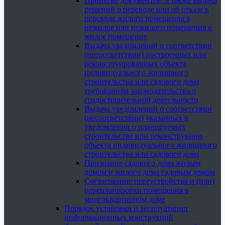
Принятие документов, а также выдача
решений о переводе или об отказе в
переводе жилого помещения в
нежилое или нежилого помещения в
жилое помещение
Выдача уведомлений о соответствии
(несоответствии) построенных или
реконструированных объекта
индивидуального жилищного
строительства или садового дома
требованиям законодательства о
градостроительной деятельности
Выдача уведомлений о соответствии
(несоответствии) указанных в
уведомлении о планируемых
строительстве или реконструкции
объекта индивидуального жилищного
строительства или садового дома
Признание садового дома жилым
домом и жилого дома садовым домом
Согласование переустройства и (или)
перепланировки помещения в
многоквартирном доме
Порядок установки и эксплуатации
информационных конструкций