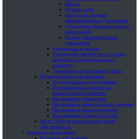
Школы
Детские сады
Негосударственные
образовательные учреждения
Учреждения дополнительного
образования
Прочие образовательные
учреждения
Учреждения культуры
Учреждения сферы строительства,
жилищного и коммунального
хозяйства
Учреждения издательской сферы
Муниципальные предприятия
Муниципальные предприятия
Предприятия жилищного и
коммунального хозяйства
Предприятия транспорта
Предприятия общественного питания
Предприятия здравоохранения
Предприятия прочих отраслей
АО со 100% муниципальной долей
собственности
Кадровое обеспечение
Кадровое обеспечение