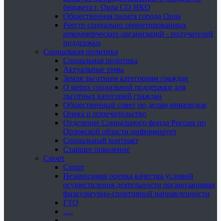
бюджета г. Орла СО НКО
Общественная палата города Орла
Реестр социально ориентированных
некоммерческих организаций - получателей
поддержки
Социальная политика
Социальная политика
Актуальные темы
Земля льготным категориям граждан
О мерах социальной поддержки для
льготных категорий граждан
Общественный совет по делам инвалидов
Опека и попечительство
Отделение Социального фонда России по
Орловской области информирует
Социальный контракт
Старшее поколение
Спорт
Спорт
Независимая оценка качества условий
осуществления деятельности организациями
физкультурно-спортивной направленности
ГТО
.....
......