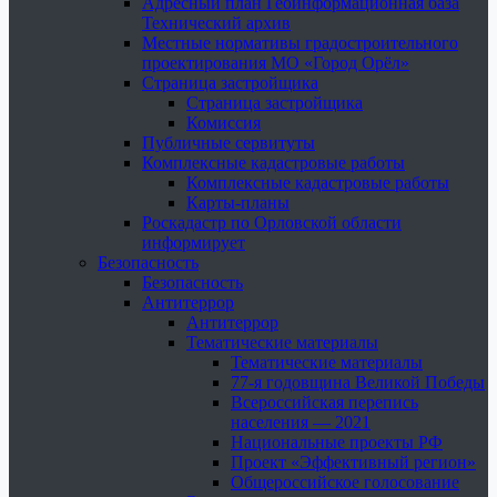
Адресный план Геоинформационная база
Технический архив
Местные нормативы градостроительного
проектирования МО «Город Орёл»
Страница застройщика
Страница застройщика
Комиссия
Публичные сервитуты
Комплексные кадастровые работы
Комплексные кадастровые работы
Карты-планы
Роскадастр по Орловской области
информирует
Безопасность
Безопасность
Антитеррор
Антитеррор
Тематические материалы
Тематические материалы
77-я годовщина Великой Победы
Всероссийская перепись
населения — 2021
Национальные проекты РФ
Проект «Эффективный регион»
Общероссийское голосование