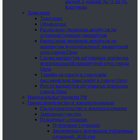
ареной и домами №7,9 по ул.
Картукова
Транспорт
Транспорт
Объявления
Расписание движения автобусов по
сезонным (дачным) маршрутам
Расписания движения автобусов по
маршрутам муниципальной маршрутной
сети города Орла
Схемы маршрутов регулярных перевозок
муниципальной маршрутной сети города
Орла
Тарифы на проезд в городском
пассажирском транспорте в городе Орле
Реестр маршрутов регулярных перевозок
города Орла
Национальные проекты РФ
Градостроительство и землепользование
Градостроительство и землепользование
Земельные участки
Публичные слушания
Публичные слушания
Заключения о результатах публичных
слушаний, 2026 год