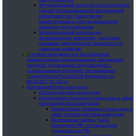
Муниципальный контроль за исполнением
единой теплоснабжающей организацией
обязательств по строительству,
реконструкции и (или) модернизации
объектов теплоснабжения
Муниципальный контроль на
автомобильном транспорте, городском
наземном электрическом транспорте и в
дорожном хозяйстве
Перечень находящихся в распоряжении
администрации муниципального образования
сведений, подлежащих представлению с
использованием координат (распоряжение
Правительства Российской Федерации от
09.02.2017 № 232-р)
Противодействие коррупции
Противодействие коррупции
Нормативные правовые и иные акты в сфере
противодействия коррупции
Нормативные правовые и иные акты в
сфере противодействия коррупции
Федеральные законы, указы
Президента РФ, постановления
Правительства РФ