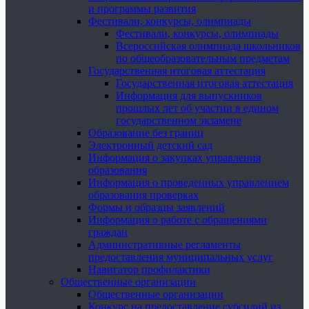
и программы развития
Фестивали, конкурсы, олимпиады
Фестивали, конкурсы, олимпиады
Всероссийская олимпиада школьников
по общеобразовательным предметам
Государственная итоговая аттестация
Государственная итоговая аттестация
Информация для выпускников
прошлых лет об участии в едином
государственном экзамене
Образование без границ
Электронный детский сад
Информация о закупках управления
образования
Информация о проведенных управлением
образования проверках
Формы и образцы заявлений
Информация о работе с обращениями
граждан
Административные регламенты
предоставления муниципальных услуг
Навигатор профилактики
Общественные организации
Общественные организации
Конкурс на предоставление субсидий из