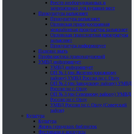
Реестр необорудованных и
запрещенных для купания мест
Прокуратура разъясняет
Прокуратура разъясняет
Орловская природоохранная
межрайонная прокуратура разъясняет
Орловская транспортная прокуратура
разъясняет
Прокуратура информирует
Полезно знать
Профилактика правонарушений
УМВД информирует
УМВД информирует
ОП № 1 (по Железнодорожному
району) УМВД России по г. Орлу
ОП № 2 (по Заводскому району) УМВД
России по г. Орлу
ОП № 3 (по Северному району) УМВД
России по г. Орлу
УМВД России по г. Орлу (Советский
район)
Культура
Культура
Жизнь городских библиотек
Фестивали и конкурсы