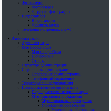
Фотогалерея
Фотогалерея
Загрузить фотографии
Видеогалерея
Видеогалерея
Добавить видео
Телефоны экстренных служб
Администрация
Администрация
Мэр города Орла
Мэр города Орла
Полномочия
Отчеты
Структура администрации
Справочник администрации
Справочник администрации
Телефонный справочник
Территориальные управления
Подведомственные организации
Подведомственные организации
Муниципальные учреждения
Муниципальные учреждения
Учреждения образования
Учреждения образования