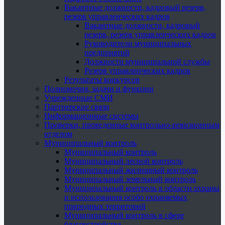
Вакантные должности, кадровый резерв,
резерв управленческих кадров
Вакантные должности, кадровый
резерв, резерв управленческих кадров
Руководители муниципальных
предприятий
Должности муниципальной службы
Резерв управленческих кадров
Результаты конкурсов
Полномочия, задачи и функции
Учрежденные СМИ
Партнерские связи
Информационные системы
Проверки, проведенные контрольно-ревизионным
отделом
Муниципальный контроль
Муниципальный контроль
Муниципальный лесной контроль
Муниципальный жилищный контроль
Муниципальный земельный контроль
Муниципальный контроль в области охраны
и использования особо охраняемых
природных территорий
Муниципальный контроль в сфере
благоустройства