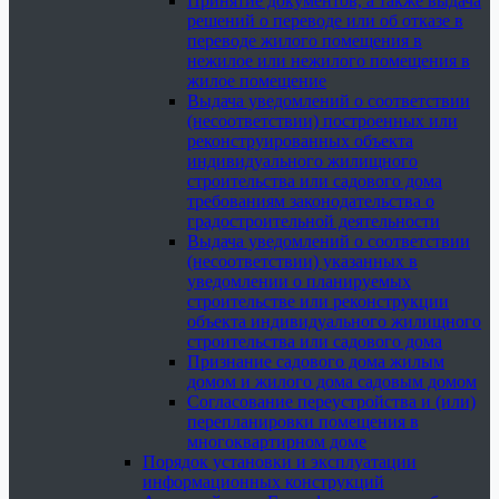
Принятие документов, а также выдача
решений о переводе или об отказе в
переводе жилого помещения в
нежилое или нежилого помещения в
жилое помещение
Выдача уведомлений о соответствии
(несоответствии) построенных или
реконструированных объекта
индивидуального жилищного
строительства или садового дома
требованиям законодательства о
градостроительной деятельности
Выдача уведомлений о соответствии
(несоответствии) указанных в
уведомлении о планируемых
строительстве или реконструкции
объекта индивидуального жилищного
строительства или садового дома
Признание садового дома жилым
домом и жилого дома садовым домом
Согласование переустройства и (или)
перепланировки помещения в
многоквартирном доме
Порядок установки и эксплуатации
информационных конструкций