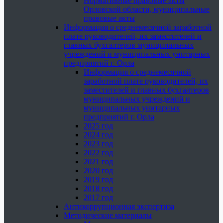
Нормативные правовые акты
Орловской области, муниципальные
правовые акты
Информация о среднемесячной заработной
плате руководителей, их заместителей и
главных бухгалтеров муниципальных
учреждений и муниципальных унитарных
предприятий г. Орла
Информация о среднемесячной
заработной плате руководителей, их
заместителей и главных бухгалтеров
муниципальных учреждений и
муниципальных унитарных
предприятий г. Орла
2025 год
2024 год
2023 год
2022 год
2021 год
2020 год
2019 год
2018 год
2017 год
Антикоррупционная экспертиза
Методические материалы