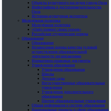
Объекты культурного наследия города Орла
Инфографика о достопримечательностях
Орла
Историко-культурная экспертиза
Молодёжная политика
Молодёжная политика
«Орёл помнит своих героев»
Российские студенческие отряды
Образование
Образование
Независимая оценка качества условий
осуществления образовательной
деятельности организациями
Нормативно-правовые документы
Учреждения образования
Учреждения образования
Школы
Детские сады
Негосударственные образовательные
учреждения
Учреждения дополнительного
образования
Прочие образовательные учреждения
Общая информация о системе образования
Национальные проекты в сфере образования