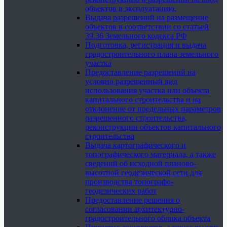
объектов в эксплуатацию.
Выдача разрешений на размещение
объектов в соответствии со статьей
39.36 Земельного кодекса РФ
Подготовка, регистрация и выдача
градостроительного плана земельного
участка
Предоставление разрешений на
условно разрешенный вид
использования участка или объекта
капитального строительства и на
отклонение от предельных параметров
разрешенного строительства,
реконструкции объектов капитального
строительства
Выдача картографического и
топографического материала, а также
сведений об исходной планово-
высотной геодезической сети для
производства топографо-
геодезических работ
Предоставление решения о
согласовании архитектурно-
градостроительного облика объекта