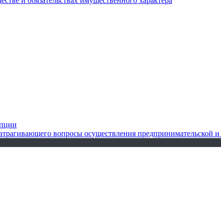
ществе и обязательствах имущественного характера
упции
 затрагивающего вопросы осуществления предпринимательской и