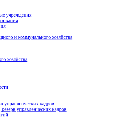
ные учреждения
азования
ния
щного и коммунального хозяйства
го хозяйства
ости
рв управленческих кадров
 резерв управленческих кадров
ятий