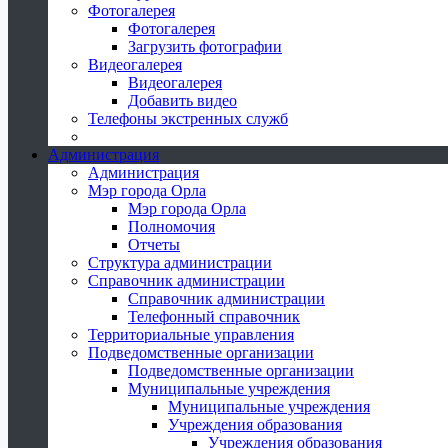
Фотогалерея
Фотогалерея
Загрузить фотографии
Видеогалерея
Видеогалерея
Добавить видео
Телефоны экстренных служб
Администрация
Администрация
Мэр города Орла
Мэр города Орла
Полномочия
Отчеты
Структура администрации
Справочник администрации
Справочник администрации
Телефонный справочник
Территориальные управления
Подведомственные организации
Подведомственные организации
Муниципальные учреждения
Муниципальные учреждения
Учреждения образования
Учреждения образования