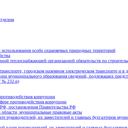
отделом
 использования особо охраняемых природных территорий
йства
ой теплоснабжающей организацией обязательств по строительс
ранспорте, городском наземном электрическом транспорте и в 
ции муниципального образования сведений, подлежащих предст
 № 232-р)
противодействия коррупции
фере противодействия коррупции
 РФ, постановления Правительства РФ
 области, муниципальные правовые акты
ате руководителей, их заместителей и главных бухгалтеров м
ой плате руководителей, их заместителей и главных бухгалте