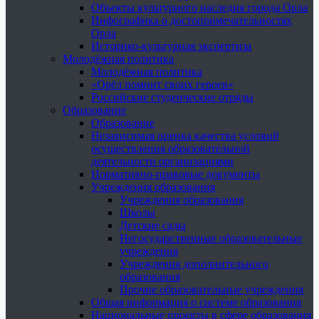
Объекты культурного наследия города Орла
Инфографика о достопримечательностях
Орла
Историко-культурная экспертиза
Молодёжная политика
Молодёжная политика
«Орёл помнит своих героев»
Российские студенческие отряды
Образование
Образование
Независимая оценка качества условий
осуществления образовательной
деятельности организациями
Нормативно-правовые документы
Учреждения образования
Учреждения образования
Школы
Детские сады
Негосударственные образовательные
учреждения
Учреждения дополнительного
образования
Прочие образовательные учреждения
Общая информация о системе образования
Национальные проекты в сфере образования