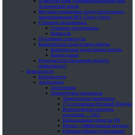
Адресный план Геоинформационная база
Технический архив
Местные нормативы градостроительного
проектирования МО «Город Орёл»
Страница застройщика
Страница застройщика
Комиссия
Публичные сервитуты
Комплексные кадастровые работы
Комплексные кадастровые работы
Карты-планы
Роскадастр по Орловской области
информирует
Безопасность
Безопасность
Антитеррор
Антитеррор
Тематические материалы
Тематические материалы
77-я годовщина Великой Победы
Всероссийская перепись
населения — 2021
Национальные проекты РФ
Проект «Эффективный регион»
Общероссийское голосование