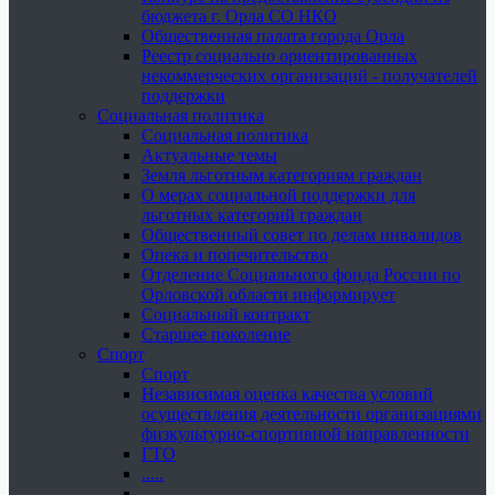
бюджета г. Орла СО НКО
Общественная палата города Орла
Реестр социально ориентированных
некоммерческих организаций - получателей
поддержки
Социальная политика
Социальная политика
Актуальные темы
Земля льготным категориям граждан
О мерах социальной поддержки для
льготных категорий граждан
Общественный совет по делам инвалидов
Опека и попечительство
Отделение Социального фонда России по
Орловской области информирует
Социальный контракт
Старшее поколение
Спорт
Спорт
Независимая оценка качества условий
осуществления деятельности организациями
физкультурно-спортивной направленности
ГТО
.....
......