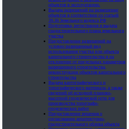
объектов в эксплуатацию.
Выдача разрешений на размещение
объектов в соответствии со статьей
39.36 Земельного кодекса РФ
Подготовка, регистрация и выдача
градостроительного плана земельного
участка
Предоставление разрешений на
условно разрешенный вид
использования участка или объекта
капитального строительства и на
отклонение от предельных параметров
разрешенного строительства,
реконструкции объектов капитального
строительства
Выдача картографического и
топографического материала, а также
сведений об исходной планово-
высотной геодезической сети для
производства топографо-
геодезических работ
Предоставление решения о
согласовании архитектурно-
градостроительного облика объекта