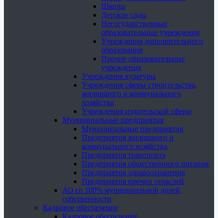
Школы
Детские сады
Негосударственные
образовательные учреждения
Учреждения дополнительного
образования
Прочие образовательные
учреждения
Учреждения культуры
Учреждения сферы строительства,
жилищного и коммунального
хозяйства
Учреждения издательской сферы
Муниципальные предприятия
Муниципальные предприятия
Предприятия жилищного и
коммунального хозяйства
Предприятия транспорта
Предприятия общественного питания
Предприятия здравоохранения
Предприятия прочих отраслей
АО со 100% муниципальной долей
собственности
Кадровое обеспечение
Кадровое обеспечение