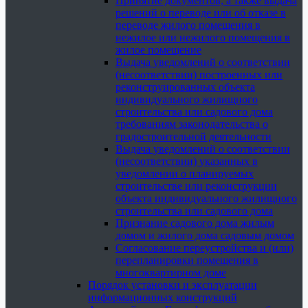
Принятие документов, а также выдача
решений о переводе или об отказе в
переводе жилого помещения в
нежилое или нежилого помещения в
жилое помещение
Выдача уведомлений о соответствии
(несоответствии) построенных или
реконструированных объекта
индивидуального жилищного
строительства или садового дома
требованиям законодательства о
градостроительной деятельности
Выдача уведомлений о соответствии
(несоответствии) указанных в
уведомлении о планируемых
строительстве или реконструкции
объекта индивидуального жилищного
строительства или садового дома
Признание садового дома жилым
домом и жилого дома садовым домом
Согласование переустройства и (или)
перепланировки помещения в
многоквартирном доме
Порядок установки и эксплуатации
информационных конструкций