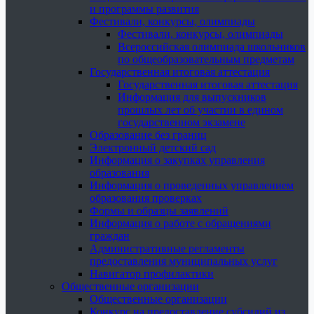
и программы развития
Фестивали, конкурсы, олимпиады
Фестивали, конкурсы, олимпиады
Всероссийская олимпиада школьников
по общеобразовательным предметам
Государственная итоговая аттестация
Государственная итоговая аттестация
Информация для выпускников
прошлых лет об участии в едином
государственном экзамене
Образование без границ
Электронный детский сад
Информация о закупках управления
образования
Информация о проведенных управлением
образования проверках
Формы и образцы заявлений
Информация о работе с обращениями
граждан
Административные регламенты
предоставления муниципальных услуг
Навигатор профилактики
Общественные организации
Общественные организации
Конкурс на предоставление субсидий из