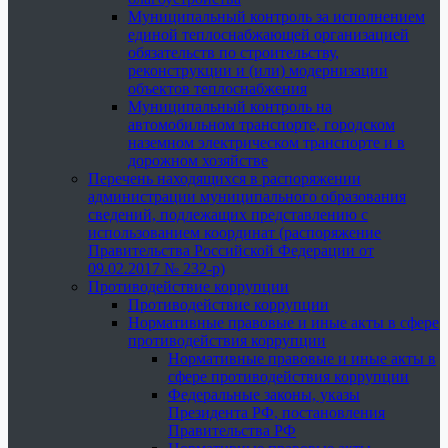
Муниципальный контроль за исполнением
единой теплоснабжающей организацией
обязательств по строительству,
реконструкции и (или) модернизации
объектов теплоснабжения
Муниципальный контроль на
автомобильном транспорте, городском
наземном электрическом транспорте и в
дорожном хозяйстве
Перечень находящихся в распоряжении
администрации муниципального образования
сведений, подлежащих представлению с
использованием координат (распоряжение
Правительства Российской Федерации от
09.02.2017 № 232-р)
Противодействие коррупции
Противодействие коррупции
Нормативные правовые и иные акты в сфере
противодействия коррупции
Нормативные правовые и иные акты в
сфере противодействия коррупции
Федеральные законы, указы
Президента РФ, постановления
Правительства РФ