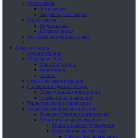
Фотогалерея
Фотогалерея
Загрузить фотографии
Видеогалерея
Видеогалерея
Добавить видео
Телефоны экстренных служб
Администрация
Администрация
Мэр города Орла
Мэр города Орла
Полномочия
Отчеты
Структура администрации
Справочник администрации
Справочник администрации
Телефонный справочник
Территориальные управления
Подведомственные организации
Подведомственные организации
Муниципальные учреждения
Муниципальные учреждения
Учреждения образования
Учреждения образования