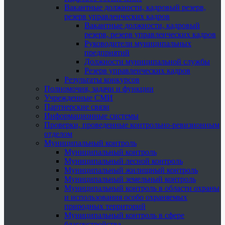
Вакантные должности, кадровый резерв,
резерв управленческих кадров
Вакантные должности, кадровый
резерв, резерв управленческих кадров
Руководители муниципальных
предприятий
Должности муниципальной службы
Резерв управленческих кадров
Результаты конкурсов
Полномочия, задачи и функции
Учрежденные СМИ
Партнерские связи
Информационные системы
Проверки, проведенные контрольно-ревизионным
отделом
Муниципальный контроль
Муниципальный контроль
Муниципальный лесной контроль
Муниципальный жилищный контроль
Муниципальный земельный контроль
Муниципальный контроль в области охраны
и использования особо охраняемых
природных территорий
Муниципальный контроль в сфере
благоустройства