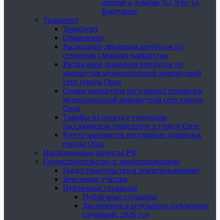
ареной и домами №7,9 по ул.
Картукова
Транспорт
Транспорт
Объявления
Расписание движения автобусов по
сезонным (дачным) маршрутам
Расписания движения автобусов по
маршрутам муниципальной маршрутной
сети города Орла
Схемы маршрутов регулярных перевозок
муниципальной маршрутной сети города
Орла
Тарифы на проезд в городском
пассажирском транспорте в городе Орле
Реестр маршрутов регулярных перевозок
города Орла
Национальные проекты РФ
Градостроительство и землепользование
Градостроительство и землепользование
Земельные участки
Публичные слушания
Публичные слушания
Заключения о результатах публичных
слушаний, 2026 год