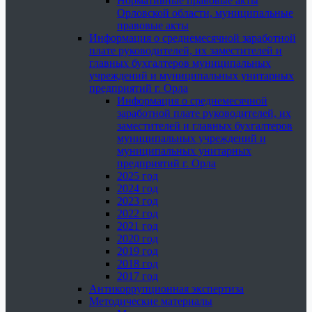
Нормативные правовые акты
Орловской области, муниципальные
правовые акты
Информация о среднемесячной заработной
плате руководителей, их заместителей и
главных бухгалтеров муниципальных
учреждений и муниципальных унитарных
предприятий г. Орла
Информация о среднемесячной
заработной плате руководителей, их
заместителей и главных бухгалтеров
муниципальных учреждений и
муниципальных унитарных
предприятий г. Орла
2025 год
2024 год
2023 год
2022 год
2021 год
2020 год
2019 год
2018 год
2017 год
Антикоррупционная экспертиза
Методические материалы