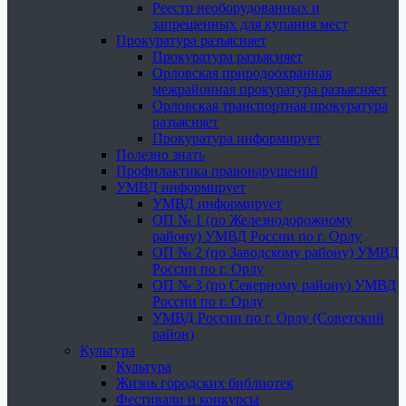
Реестр необорудованных и
запрещенных для купания мест
Прокуратура разъясняет
Прокуратура разъясняет
Орловская природоохранная
межрайонная прокуратура разъясняет
Орловская транспортная прокуратура
разъясняет
Прокуратура информирует
Полезно знать
Профилактика правонарушений
УМВД информирует
УМВД информирует
ОП № 1 (по Железнодорожному
району) УМВД России по г. Орлу
ОП № 2 (по Заводскому району) УМВД
России по г. Орлу
ОП № 3 (по Северному району) УМВД
России по г. Орлу
УМВД России по г. Орлу (Советский
район)
Культура
Культура
Жизнь городских библиотек
Фестивали и конкурсы