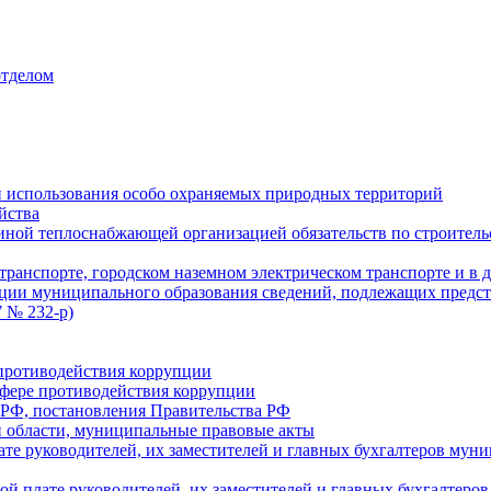
отделом
 использования особо охраняемых природных территорий
йства
ой теплоснабжающей организацией обязательств по строительс
ранспорте, городском наземном электрическом транспорте и в 
ции муниципального образования сведений, подлежащих предст
 № 232-р)
противодействия коррупции
фере противодействия коррупции
 РФ, постановления Правительства РФ
 области, муниципальные правовые акты
ате руководителей, их заместителей и главных бухгалтеров м
ой плате руководителей, их заместителей и главных бухгалте