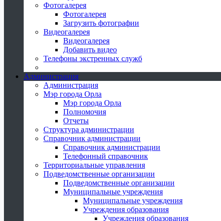
Фотогалерея
Фотогалерея
Загрузить фотографии
Видеогалерея
Видеогалерея
Добавить видео
Телефоны экстренных служб
Администрация
Администрация
Мэр города Орла
Мэр города Орла
Полномочия
Отчеты
Структура администрации
Справочник администрации
Справочник администрации
Телефонный справочник
Территориальные управления
Подведомственные организации
Подведомственные организации
Муниципальные учреждения
Муниципальные учреждения
Учреждения образования
Учреждения образования