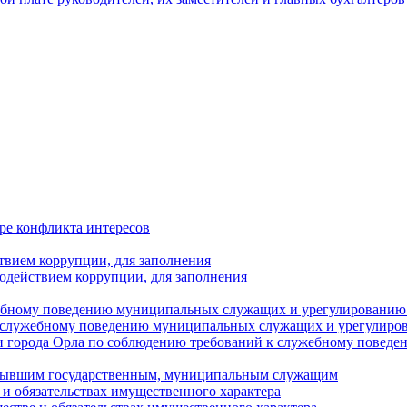
ре конфликта интересов
твием коррупции, для заполнения
одействием коррупции, для заполнения
ебному поведению муниципальных служащих и урегулированию 
 служебному поведению муниципальных служащих и урегулиро
 города Орла по соблюдению требований к служебному повед
с бывшим государственным, муниципальным служащим
е и обязательствах имущественного характера