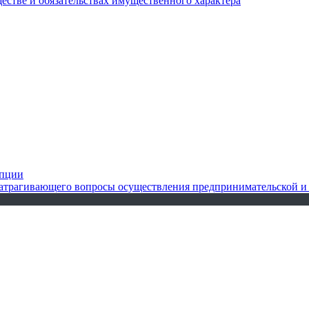
ществе и обязательствах имущественного характера
упции
 затрагивающего вопросы осуществления предпринимательской и