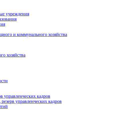
ные учреждения
азования
ния
щного и коммунального хозяйства
го хозяйства
ости
рв управленческих кадров
 резерв управленческих кадров
ятий