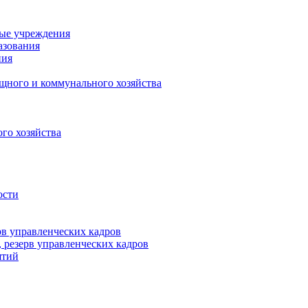
ные учреждения
азования
ния
щного и коммунального хозяйства
го хозяйства
ости
рв управленческих кадров
 резерв управленческих кадров
ятий