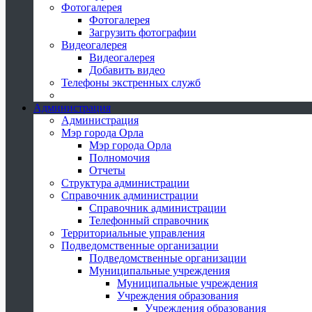
Фотогалерея
Фотогалерея
Загрузить фотографии
Видеогалерея
Видеогалерея
Добавить видео
Телефоны экстренных служб
Администрация
Администрация
Мэр города Орла
Мэр города Орла
Полномочия
Отчеты
Структура администрации
Справочник администрации
Справочник администрации
Телефонный справочник
Территориальные управления
Подведомственные организации
Подведомственные организации
Муниципальные учреждения
Муниципальные учреждения
Учреждения образования
Учреждения образования