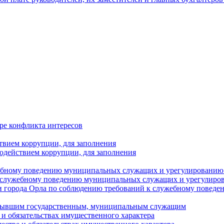
ре конфликта интересов
твием коррупции, для заполнения
одействием коррупции, для заполнения
ебному поведению муниципальных служащих и урегулированию 
 служебному поведению муниципальных служащих и урегулиро
 города Орла по соблюдению требований к служебному повед
с бывшим государственным, муниципальным служащим
е и обязательствах имущественного характера