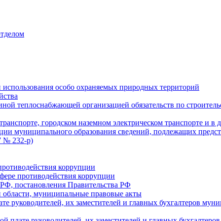
отделом
 использования особо охраняемых природных территорий
йства
ой теплоснабжающей организацией обязательств по строительс
ранспорте, городском наземном электрическом транспорте и в 
ции муниципального образования сведений, подлежащих предст
 № 232-р)
противодействия коррупции
фере противодействия коррупции
 РФ, постановления Правительства РФ
 области, муниципальные правовые акты
ате руководителей, их заместителей и главных бухгалтеров м
ой плате руководителей, их заместителей и главных бухгалте