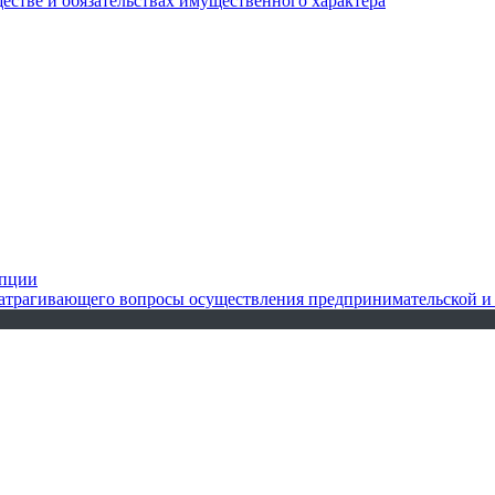
ществе и обязательствах имущественного характера
упции
 затрагивающего вопросы осуществления предпринимательской и