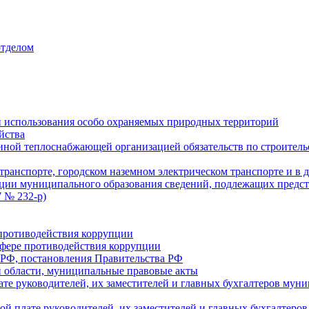
отделом
 использования особо охраняемых природных территорий
йства
ой теплоснабжающей организацией обязательств по строительс
ранспорте, городском наземном электрическом транспорте и в 
ции муниципального образования сведений, подлежащих предст
 № 232-р)
противодействия коррупции
фере противодействия коррупции
 РФ, постановления Правительства РФ
 области, муниципальные правовые акты
ате руководителей, их заместителей и главных бухгалтеров м
ой плате руководителей, их заместителей и главных бухгалте