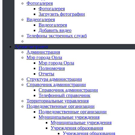
Фотогалерея
Фотогалерея
Загрузить фотографии
Видеогалерея
Видеогалерея
Добавить видео
Телефоны экстренных служб
Администрация
Администрация
Мэр города Орла
Мэр города Орла
Полномочия
Отчеты
Структура администрации
Справочник администрации
Справочник администрации
Телефонный справочник
Территориальные управления
Подведомственные организации
Подведомственные организации
Муниципальные учреждения
Муниципальные учреждения
Учреждения образования
Учреждения образования