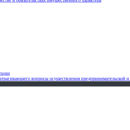
ществе и обязательствах имущественного характера
упции
 затрагивающего вопросы осуществления предпринимательской и