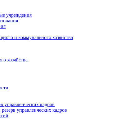
ные учреждения
азования
ния
щного и коммунального хозяйства
го хозяйства
ости
рв управленческих кадров
 резерв управленческих кадров
ятий