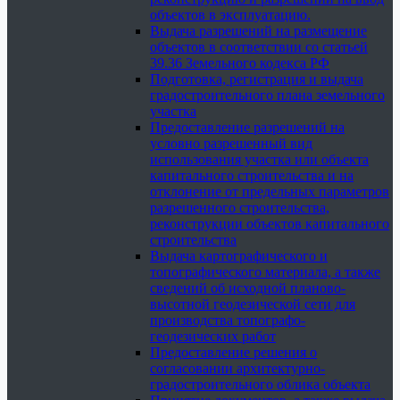
объектов в эксплуатацию.
Выдача разрешений на размещение
объектов в соответствии со статьей
39.36 Земельного кодекса РФ
Подготовка, регистрация и выдача
градостроительного плана земельного
участка
Предоставление разрешений на
условно разрешенный вид
использования участка или объекта
капитального строительства и на
отклонение от предельных параметров
разрешенного строительства,
реконструкции объектов капитального
строительства
Выдача картографического и
топографического материала, а также
сведений об исходной планово-
высотной геодезической сети для
производства топографо-
геодезических работ
Предоставление решения о
согласовании архитектурно-
градостроительного облика объекта