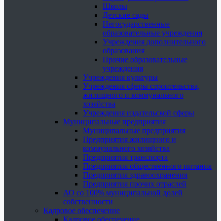
Школы
Детские сады
Негосударственные
образовательные учреждения
Учреждения дополнительного
образования
Прочие образовательные
учреждения
Учреждения культуры
Учреждения сферы строительства,
жилищного и коммунального
хозяйства
Учреждения издательской сферы
Муниципальные предприятия
Муниципальные предприятия
Предприятия жилищного и
коммунального хозяйства
Предприятия транспорта
Предприятия общественного питания
Предприятия здравоохранения
Предприятия прочих отраслей
АО со 100% муниципальной долей
собственности
Кадровое обеспечение
Кадровое обеспечение