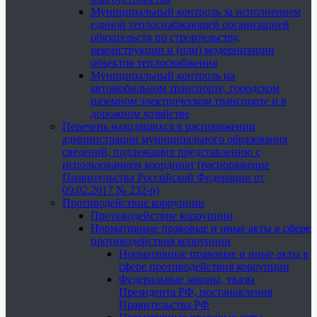
Муниципальный контроль за исполнением
единой теплоснабжающей организацией
обязательств по строительству,
реконструкции и (или) модернизации
объектов теплоснабжения
Муниципальный контроль на
автомобильном транспорте, городском
наземном электрическом транспорте и в
дорожном хозяйстве
Перечень находящихся в распоряжении
администрации муниципального образования
сведений, подлежащих представлению с
использованием координат (распоряжение
Правительства Российской Федерации от
09.02.2017 № 232-р)
Противодействие коррупции
Противодействие коррупции
Нормативные правовые и иные акты в сфере
противодействия коррупции
Нормативные правовые и иные акты в
сфере противодействия коррупции
Федеральные законы, указы
Президента РФ, постановления
Правительства РФ