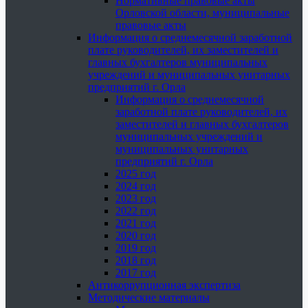
Нормативные правовые акты
Орловской области, муниципальные
правовые акты
Информация о среднемесячной заработной
плате руководителей, их заместителей и
главных бухгалтеров муниципальных
учреждений и муниципальных унитарных
предприятий г. Орла
Информация о среднемесячной
заработной плате руководителей, их
заместителей и главных бухгалтеров
муниципальных учреждений и
муниципальных унитарных
предприятий г. Орла
2025 год
2024 год
2023 год
2022 год
2021 год
2020 год
2019 год
2018 год
2017 год
Антикоррупционная экспертиза
Методические материалы