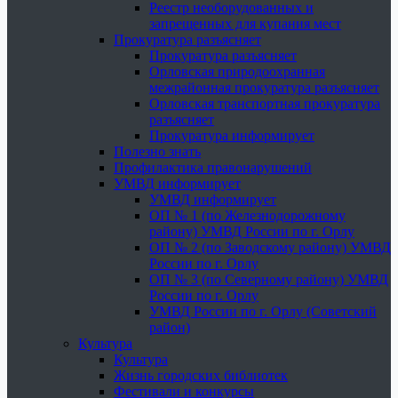
Реестр необорудованных и
запрещенных для купания мест
Прокуратура разъясняет
Прокуратура разъясняет
Орловская природоохранная
межрайонная прокуратура разъясняет
Орловская транспортная прокуратура
разъясняет
Прокуратура информирует
Полезно знать
Профилактика правонарушений
УМВД информирует
УМВД информирует
ОП № 1 (по Железнодорожному
району) УМВД России по г. Орлу
ОП № 2 (по Заводскому району) УМВД
России по г. Орлу
ОП № 3 (по Северному району) УМВД
России по г. Орлу
УМВД России по г. Орлу (Советский
район)
Культура
Культура
Жизнь городских библиотек
Фестивали и конкурсы