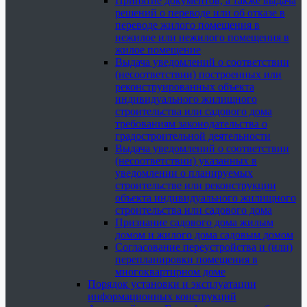
Принятие документов, а также выдача
решений о переводе или об отказе в
переводе жилого помещения в
нежилое или нежилого помещения в
жилое помещение
Выдача уведомлений о соответствии
(несоответствии) построенных или
реконструированных объекта
индивидуального жилищного
строительства или садового дома
требованиям законодательства о
градостроительной деятельности
Выдача уведомлений о соответствии
(несоответствии) указанных в
уведомлении о планируемых
строительстве или реконструкции
объекта индивидуального жилищного
строительства или садового дома
Признание садового дома жилым
домом и жилого дома садовым домом
Согласование переустройства и (или)
перепланировки помещения в
многоквартирном доме
Порядок установки и эксплуатации
информационных конструкций