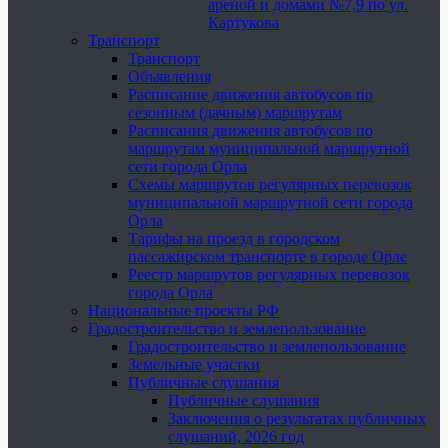
ареной и домами №7,9 по ул.
Картукова
Транспорт
Транспорт
Объявления
Расписание движения автобусов по
сезонным (дачным) маршрутам
Расписания движения автобусов по
маршрутам муниципальной маршрутной
сети города Орла
Схемы маршрутов регулярных перевозок
муниципальной маршрутной сети города
Орла
Тарифы на проезд в городском
пассажирском транспорте в городе Орле
Реестр маршрутов регулярных перевозок
города Орла
Национальные проекты РФ
Градостроительство и землепользование
Градостроительство и землепользование
Земельные участки
Публичные слушания
Публичные слушания
Заключения о результатах публичных
слушаний, 2026 год