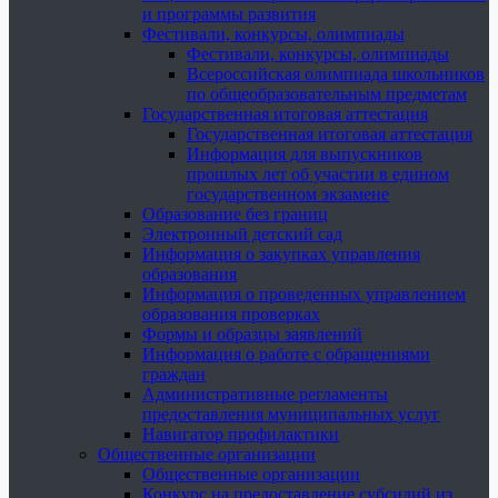
и программы развития
Фестивали, конкурсы, олимпиады
Фестивали, конкурсы, олимпиады
Всероссийская олимпиада школьников
по общеобразовательным предметам
Государственная итоговая аттестация
Государственная итоговая аттестация
Информация для выпускников
прошлых лет об участии в едином
государственном экзамене
Образование без границ
Электронный детский сад
Информация о закупках управления
образования
Информация о проведенных управлением
образования проверках
Формы и образцы заявлений
Информация о работе с обращениями
граждан
Административные регламенты
предоставления муниципальных услуг
Навигатор профилактики
Общественные организации
Общественные организации
Конкурс на предоставление субсидий из