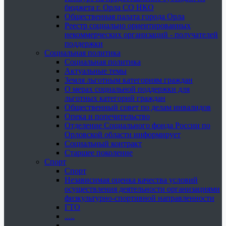
бюджета г. Орла СО НКО
Общественная палата города Орла
Реестр социально ориентированных
некоммерческих организаций - получателей
поддержки
Социальная политика
Социальная политика
Актуальные темы
Земля льготным категориям граждан
О мерах социальной поддержки для
льготных категорий граждан
Общественный совет по делам инвалидов
Опека и попечительство
Отделение Социального фонда России по
Орловской области информирует
Социальный контракт
Старшее поколение
Спорт
Спорт
Независимая оценка качества условий
осуществления деятельности организациями
физкультурно-спортивной направленности
ГТО
.....
......