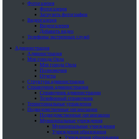
Фотогалерея
Фотогалерея
Загрузить фотографии
Видеогалерея
Видеогалерея
Добавить видео
Телефоны экстренных служб
Администрация
Администрация
Мэр города Орла
Мэр города Орла
Полномочия
Отчеты
Структура администрации
Справочник администрации
Справочник администрации
Телефонный справочник
Территориальные управления
Подведомственные организации
Подведомственные организации
Муниципальные учреждения
Муниципальные учреждения
Учреждения образования
Учреждения образования