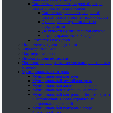
Вакантные должности, кадровый резерв,
резерв управленческих кадров
Вакантные должности, кадровый
резерв, резерв управленческих кадров
Руководители муниципальных
предприятий
Должности муниципальной службы
Резерв управленческих кадров
Результаты конкурсов
Полномочия, задачи и функции
Учрежденные СМИ
Партнерские связи
Информационные системы
Проверки, проведенные контрольно-ревизионным
отделом
Муниципальный контроль
Муниципальный контроль
Муниципальный лесной контроль
Муниципальный жилищный контроль
Муниципальный земельный контроль
Муниципальный контроль в области охраны
и использования особо охраняемых
природных территорий
Муниципальный контроль в сфере
благоустройства