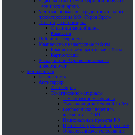
Адресный план Геоинформационная база
Технический архив
Местные нормативы градостроительного
проектирования МО «Город Орёл»
Страница застройщика
Страница застройщика
Комиссия
Публичные сервитуты
Комплексные кадастровые работы
Комплексные кадастровые работы
Карты-планы
Роскадастр по Орловской области
информирует
Безопасность
Безопасность
Антитеррор
Антитеррор
Тематические материалы
Тематические материалы
77-я годовщина Великой Победы
Всероссийская перепись
населения — 2021
Национальные проекты РФ
Проект «Эффективный регион»
Общероссийское голосование