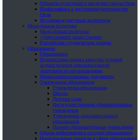
Объекты культурного наследия города Орла
Инфографика о достопримечательностях
Орла
Историко-культурная экспертиза
Молодёжная политика
Молодёжная политика
«Орёл помнит своих героев»
Российские студенческие отряды
Образование
Образование
Независимая оценка качества условий
осуществления образовательной
деятельности организациями
Нормативно-правовые документы
Учреждения образования
Учреждения образования
Школы
Детские сады
Негосударственные образовательные
учреждения
Учреждения дополнительного
образования
Прочие образовательные учреждения
Общая информация о системе образования
Национальные проекты в сфере образования