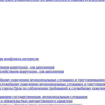
ре конфликта интересов
твием коррупции, для заполнения
одействием коррупции, для заполнения
ебному поведению муниципальных служащих и урегулированию 
 служебному поведению муниципальных служащих и урегулиро
 города Орла по соблюдению требований к служебному повед
с бывшим государственным, муниципальным служащим
е и обязательствах имущественного характера