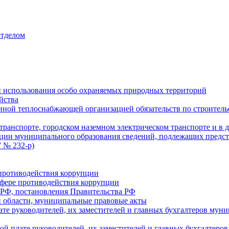
отделом
 использования особо охраняемых природных территорий
йства
ой теплоснабжающей организацией обязательств по строительс
ранспорте, городском наземном электрическом транспорте и в 
ции муниципального образования сведений, подлежащих предст
 № 232-р)
противодействия коррупции
фере противодействия коррупции
 РФ, постановления Правительства РФ
 области, муниципальные правовые акты
ате руководителей, их заместителей и главных бухгалтеров м
ой плате руководителей, их заместителей и главных бухгалте