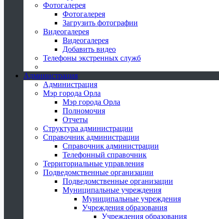
Фотогалерея
Фотогалерея
Загрузить фотографии
Видеогалерея
Видеогалерея
Добавить видео
Телефоны экстренных служб
Администрация
Администрация
Мэр города Орла
Мэр города Орла
Полномочия
Отчеты
Структура администрации
Справочник администрации
Справочник администрации
Телефонный справочник
Территориальные управления
Подведомственные организации
Подведомственные организации
Муниципальные учреждения
Муниципальные учреждения
Учреждения образования
Учреждения образования