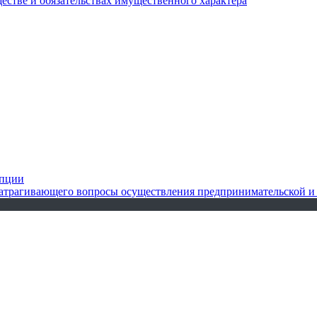
ществе и обязательствах имущественного характера
упции
 затрагивающего вопросы осуществления предпринимательской и