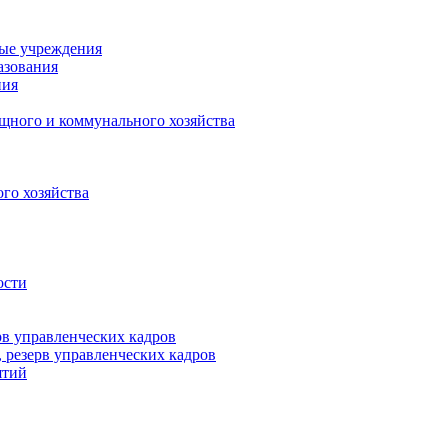
ные учреждения
азования
ния
щного и коммунального хозяйства
го хозяйства
ости
рв управленческих кадров
 резерв управленческих кадров
ятий