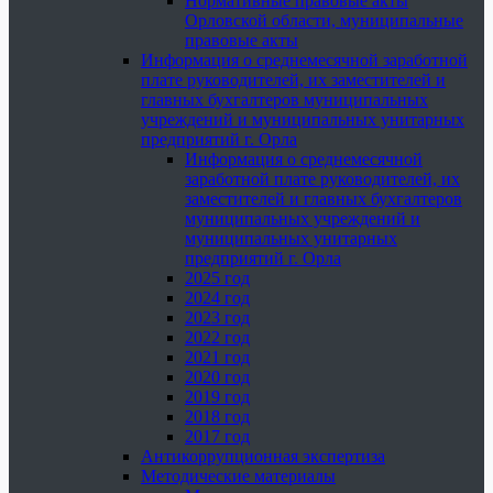
Нормативные правовые акты
Орловской области, муниципальные
правовые акты
Информация о среднемесячной заработной
плате руководителей, их заместителей и
главных бухгалтеров муниципальных
учреждений и муниципальных унитарных
предприятий г. Орла
Информация о среднемесячной
заработной плате руководителей, их
заместителей и главных бухгалтеров
муниципальных учреждений и
муниципальных унитарных
предприятий г. Орла
2025 год
2024 год
2023 год
2022 год
2021 год
2020 год
2019 год
2018 год
2017 год
Антикоррупционная экспертиза
Методические материалы