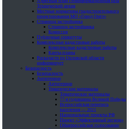
Адресный план Геоинформационная база
Технический архив
Местные нормативы градостроительного
проектирования МО «Город Орёл»
Страница застройщика
Страница застройщика
Комиссия
Публичные сервитуты
Комплексные кадастровые работы
Комплексные кадастровые работы
Карты-планы
Роскадастр по Орловской области
информирует
Безопасность
Безопасность
Антитеррор
Антитеррор
Тематические материалы
Тематические материалы
77-я годовщина Великой Победы
Всероссийская перепись
населения — 2021
Национальные проекты РФ
Проект «Эффективный регион»
Общероссийское голосование