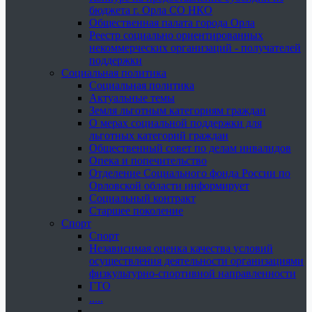
бюджета г. Орла СО НКО
Общественная палата города Орла
Реестр социально ориентированных
некоммерческих организаций - получателей
поддержки
Социальная политика
Социальная политика
Актуальные темы
Земля льготным категориям граждан
О мерах социальной поддержки для
льготных категорий граждан
Общественный совет по делам инвалидов
Опека и попечительство
Отделение Социального фонда России по
Орловской области информирует
Социальный контракт
Старшее поколение
Спорт
Спорт
Независимая оценка качества условий
осуществления деятельности организациями
физкультурно-спортивной направленности
ГТО
.....
......