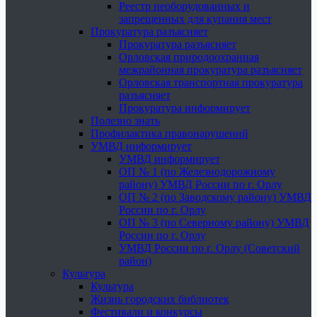
Реестр необорудованных и
запрещенных для купания мест
Прокуратура разъясняет
Прокуратура разъясняет
Орловская природоохранная
межрайонная прокуратура разъясняет
Орловская транспортная прокуратура
разъясняет
Прокуратура информирует
Полезно знать
Профилактика правонарушений
УМВД информирует
УМВД информирует
ОП № 1 (по Железнодорожному
району) УМВД России по г. Орлу
ОП № 2 (по Заводскому району) УМВД
России по г. Орлу
ОП № 3 (по Северному району) УМВД
России по г. Орлу
УМВД России по г. Орлу (Советский
район)
Культура
Культура
Жизнь городских библиотек
Фестивали и конкурсы