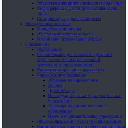
Объекты культурного наследия города Орла
Инфографика о достопримечательностях
Орла
Историко-культурная экспертиза
Молодёжная политика
Молодёжная политика
«Орёл помнит своих героев»
Российские студенческие отряды
Образование
Образование
Независимая оценка качества условий
осуществления образовательной
деятельности организациями
Нормативно-правовые документы
Учреждения образования
Учреждения образования
Школы
Детские сады
Негосударственные образовательные
учреждения
Учреждения дополнительного
образования
Прочие образовательные учреждения
Общая информация о системе образования
Национальные проекты в сфере образования