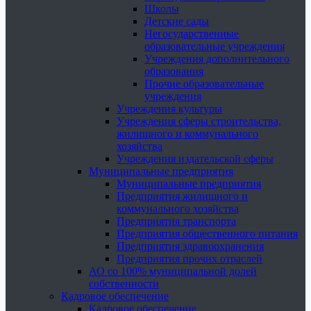
Школы
Детские сады
Негосударственные
образовательные учреждения
Учреждения дополнительного
образования
Прочие образовательные
учреждения
Учреждения культуры
Учреждения сферы строительства,
жилищного и коммунального
хозяйства
Учреждения издательской сферы
Муниципальные предприятия
Муниципальные предприятия
Предприятия жилищного и
коммунального хозяйства
Предприятия транспорта
Предприятия общественного питания
Предприятия здравоохранения
Предприятия прочих отраслей
АО со 100% муниципальной долей
собственности
Кадровое обеспечение
Кадровое обеспечение