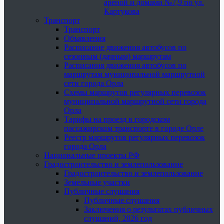
ареной и домами №7,9 по ул.
Картукова
Транспорт
Транспорт
Объявления
Расписание движения автобусов по
сезонным (дачным) маршрутам
Расписания движения автобусов по
маршрутам муниципальной маршрутной
сети города Орла
Схемы маршрутов регулярных перевозок
муниципальной маршрутной сети города
Орла
Тарифы на проезд в городском
пассажирском транспорте в городе Орле
Реестр маршрутов регулярных перевозок
города Орла
Национальные проекты РФ
Градостроительство и землепользование
Градостроительство и землепользование
Земельные участки
Публичные слушания
Публичные слушания
Заключения о результатах публичных
слушаний, 2026 год