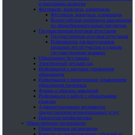
и программы развития
Фестивали, конкурсы, олимпиады
Фестивали, конкурсы, олимпиады
Всероссийская олимпиада школьников
по общеобразовательным предметам
Государственная итоговая аттестация
Государственная итоговая аттестация
Информация для выпускников
прошлых лет об участии в едином
государственном экзамене
Образование без границ
Электронный детский сад
Информация о закупках управления
образования
Информация о проведенных управлением
образования проверках
Формы и образцы заявлений
Информация о работе с обращениями
граждан
Административные регламенты
предоставления муниципальных услуг
Навигатор профилактики
Общественные организации
Общественные организации
Конкурс на предоставление субсидий из