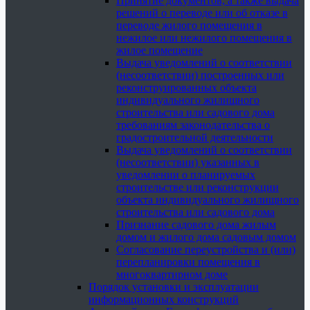
Принятие документов, а также выдача
решений о переводе или об отказе в
переводе жилого помещения в
нежилое или нежилого помещения в
жилое помещение
Выдача уведомлений о соответствии
(несоответствии) построенных или
реконструированных объекта
индивидуального жилищного
строительства или садового дома
требованиям законодательства о
градостроительной деятельности
Выдача уведомлений о соответствии
(несоответствии) указанных в
уведомлении о планируемых
строительстве или реконструкции
объекта индивидуального жилищного
строительства или садового дома
Признание садового дома жилым
домом и жилого дома садовым домом
Согласование переустройства и (или)
перепланировки помещения в
многоквартирном доме
Порядок установки и эксплуатации
информационных конструкций