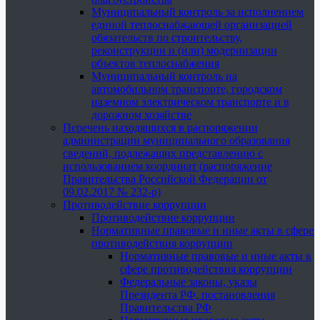
Муниципальный контроль за исполнением
единой теплоснабжающей организацией
обязательств по строительству,
реконструкции и (или) модернизации
объектов теплоснабжения
Муниципальный контроль на
автомобильном транспорте, городском
наземном электрическом транспорте и в
дорожном хозяйстве
Перечень находящихся в распоряжении
администрации муниципального образования
сведений, подлежащих представлению с
использованием координат (распоряжение
Правительства Российской Федерации от
09.02.2017 № 232-р)
Противодействие коррупции
Противодействие коррупции
Нормативные правовые и иные акты в сфере
противодействия коррупции
Нормативные правовые и иные акты в
сфере противодействия коррупции
Федеральные законы, указы
Президента РФ, постановления
Правительства РФ