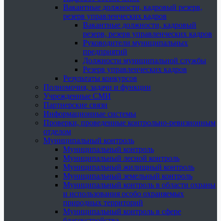
Вакантные должности, кадровый резерв,
резерв управленческих кадров
Вакантные должности, кадровый
резерв, резерв управленческих кадров
Руководители муниципальных
предприятий
Должности муниципальной службы
Резерв управленческих кадров
Результаты конкурсов
Полномочия, задачи и функции
Учрежденные СМИ
Партнерские связи
Информационные системы
Проверки, проведенные контрольно-ревизионным
отделом
Муниципальный контроль
Муниципальный контроль
Муниципальный лесной контроль
Муниципальный жилищный контроль
Муниципальный земельный контроль
Муниципальный контроль в области охраны
и использования особо охраняемых
природных территорий
Муниципальный контроль в сфере
благоустройства