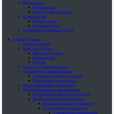
Фотогалерея
Фотогалерея
Загрузить фотографии
Видеогалерея
Видеогалерея
Добавить видео
Телефоны экстренных служб
Администрация
Администрация
Мэр города Орла
Мэр города Орла
Полномочия
Отчеты
Структура администрации
Справочник администрации
Справочник администрации
Телефонный справочник
Территориальные управления
Подведомственные организации
Подведомственные организации
Муниципальные учреждения
Муниципальные учреждения
Учреждения образования
Учреждения образования