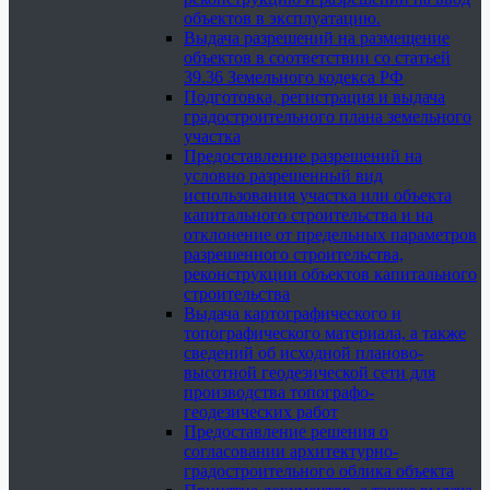
объектов в эксплуатацию.
Выдача разрешений на размещение
объектов в соответствии со статьей
39.36 Земельного кодекса РФ
Подготовка, регистрация и выдача
градостроительного плана земельного
участка
Предоставление разрешений на
условно разрешенный вид
использования участка или объекта
капитального строительства и на
отклонение от предельных параметров
разрешенного строительства,
реконструкции объектов капитального
строительства
Выдача картографического и
топографического материала, а также
сведений об исходной планово-
высотной геодезической сети для
производства топографо-
геодезических работ
Предоставление решения о
согласовании архитектурно-
градостроительного облика объекта