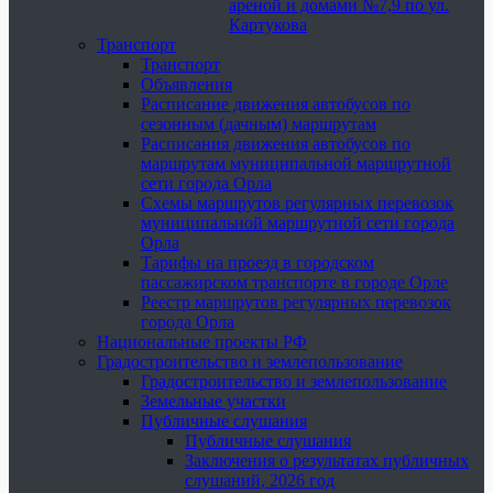
ареной и домами №7,9 по ул.
Картукова
Транспорт
Транспорт
Объявления
Расписание движения автобусов по
сезонным (дачным) маршрутам
Расписания движения автобусов по
маршрутам муниципальной маршрутной
сети города Орла
Схемы маршрутов регулярных перевозок
муниципальной маршрутной сети города
Орла
Тарифы на проезд в городском
пассажирском транспорте в городе Орле
Реестр маршрутов регулярных перевозок
города Орла
Национальные проекты РФ
Градостроительство и землепользование
Градостроительство и землепользование
Земельные участки
Публичные слушания
Публичные слушания
Заключения о результатах публичных
слушаний, 2026 год