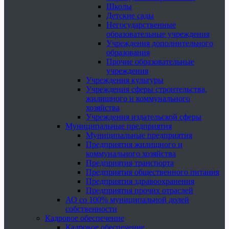
Школы
Детские сады
Негосударственные
образовательные учреждения
Учреждения дополнительного
образования
Прочие образовательные
учреждения
Учреждения культуры
Учреждения сферы строительства,
жилищного и коммунального
хозяйства
Учреждения издательской сферы
Муниципальные предприятия
Муниципальные предприятия
Предприятия жилищного и
коммунального хозяйства
Предприятия транспорта
Предприятия общественного питания
Предприятия здравоохранения
Предприятия прочих отраслей
АО со 100% муниципальной долей
собственности
Кадровое обеспечение
Кадровое обеспечение