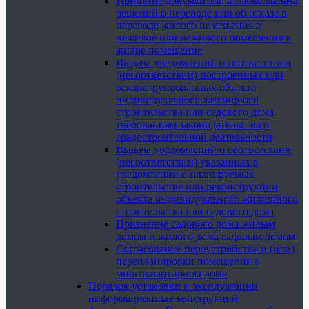
Принятие документов, а также выдача
решений о переводе или об отказе в
переводе жилого помещения в
нежилое или нежилого помещения в
жилое помещение
Выдача уведомлений о соответствии
(несоответствии) построенных или
реконструированных объекта
индивидуального жилищного
строительства или садового дома
требованиям законодательства о
градостроительной деятельности
Выдача уведомлений о соответствии
(несоответствии) указанных в
уведомлении о планируемых
строительстве или реконструкции
объекта индивидуального жилищного
строительства или садового дома
Признание садового дома жилым
домом и жилого дома садовым домом
Согласование переустройства и (или)
перепланировки помещения в
многоквартирном доме
Порядок установки и эксплуатации
информационных конструкций