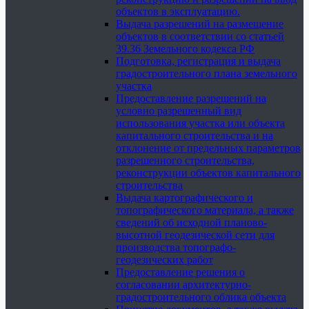
объектов в эксплуатацию.
Выдача разрешений на размещение
объектов в соответствии со статьей
39.36 Земельного кодекса РФ
Подготовка, регистрация и выдача
градостроительного плана земельного
участка
Предоставление разрешений на
условно разрешенный вид
использования участка или объекта
капитального строительства и на
отклонение от предельных параметров
разрешенного строительства,
реконструкции объектов капитального
строительства
Выдача картографического и
топографического материала, а также
сведений об исходной планово-
высотной геодезической сети для
производства топографо-
геодезических работ
Предоставление решения о
согласовании архитектурно-
градостроительного облика объекта