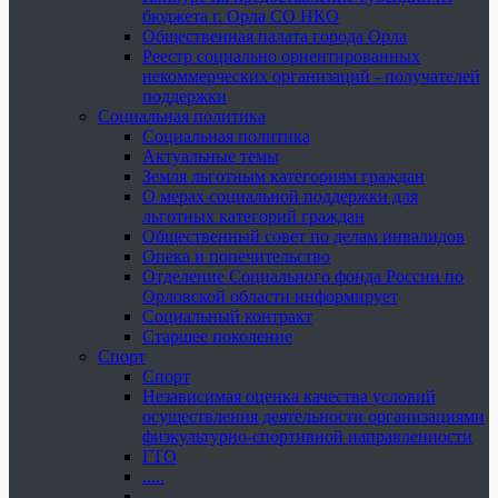
бюджета г. Орла СО НКО
Общественная палата города Орла
Реестр социально ориентированных
некоммерческих организаций - получателей
поддержки
Социальная политика
Социальная политика
Актуальные темы
Земля льготным категориям граждан
О мерах социальной поддержки для
льготных категорий граждан
Общественный совет по делам инвалидов
Опека и попечительство
Отделение Социального фонда России по
Орловской области информирует
Социальный контракт
Старшее поколение
Спорт
Спорт
Независимая оценка качества условий
осуществления деятельности организациями
физкультурно-спортивной направленности
ГТО
.....
......