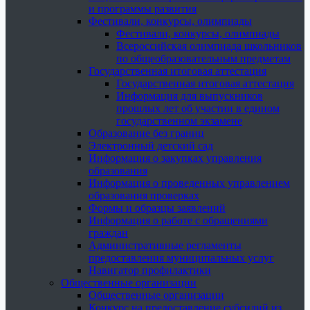
и программы развития
Фестивали, конкурсы, олимпиады
Фестивали, конкурсы, олимпиады
Всероссийская олимпиада школьников
по общеобразовательным предметам
Государственная итоговая аттестация
Государственная итоговая аттестация
Информация для выпускников
прошлых лет об участии в едином
государственном экзамене
Образование без границ
Электронный детский сад
Информация о закупках управления
образования
Информация о проведенных управлением
образования проверках
Формы и образцы заявлений
Информация о работе с обращениями
граждан
Административные регламенты
предоставления муниципальных услуг
Навигатор профилактики
Общественные организации
Общественные организации
Конкурс на предоставление субсидий из