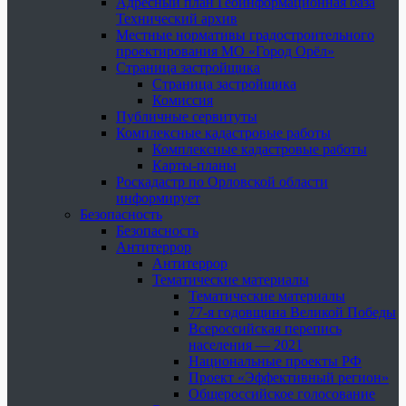
Адресный план Геоинформационная база
Технический архив
Местные нормативы градостроительного
проектирования МО «Город Орёл»
Страница застройщика
Страница застройщика
Комиссия
Публичные сервитуты
Комплексные кадастровые работы
Комплексные кадастровые работы
Карты-планы
Роскадастр по Орловской области
информирует
Безопасность
Безопасность
Антитеррор
Антитеррор
Тематические материалы
Тематические материалы
77-я годовщина Великой Победы
Всероссийская перепись
населения — 2021
Национальные проекты РФ
Проект «Эффективный регион»
Общероссийское голосование