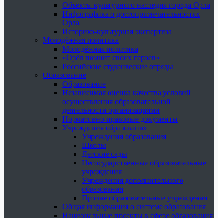
Объекты культурного наследия города Орла
Инфографика о достопримечательностях
Орла
Историко-культурная экспертиза
Молодёжная политика
Молодёжная политика
«Орёл помнит своих героев»
Российские студенческие отряды
Образование
Образование
Независимая оценка качества условий
осуществления образовательной
деятельности организациями
Нормативно-правовые документы
Учреждения образования
Учреждения образования
Школы
Детские сады
Негосударственные образовательные
учреждения
Учреждения дополнительного
образования
Прочие образовательные учреждения
Общая информация о системе образования
Национальные проекты в сфере образования