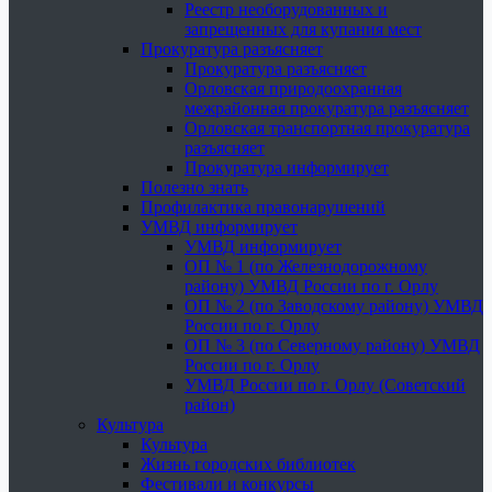
Реестр необорудованных и
запрещенных для купания мест
Прокуратура разъясняет
Прокуратура разъясняет
Орловская природоохранная
межрайонная прокуратура разъясняет
Орловская транспортная прокуратура
разъясняет
Прокуратура информирует
Полезно знать
Профилактика правонарушений
УМВД информирует
УМВД информирует
ОП № 1 (по Железнодорожному
району) УМВД России по г. Орлу
ОП № 2 (по Заводскому району) УМВД
России по г. Орлу
ОП № 3 (по Северному району) УМВД
России по г. Орлу
УМВД России по г. Орлу (Советский
район)
Культура
Культура
Жизнь городских библиотек
Фестивали и конкурсы