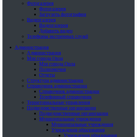
Фотогалерея
Фотогалерея
Загрузить фотографии
Видеогалерея
Видеогалерея
Добавить видео
Телефоны экстренных служб
Администрация
Администрация
Мэр города Орла
Мэр города Орла
Полномочия
Отчеты
Структура администрации
Справочник администрации
Справочник администрации
Телефонный справочник
Территориальные управления
Подведомственные организации
Подведомственные организации
Муниципальные учреждения
Муниципальные учреждения
Учреждения образования
Учреждения образования