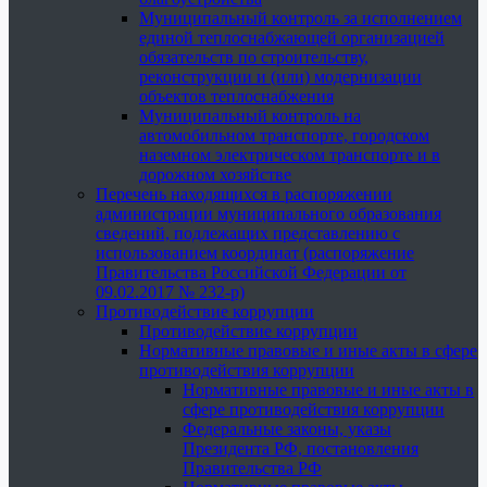
Муниципальный контроль за исполнением
единой теплоснабжающей организацией
обязательств по строительству,
реконструкции и (или) модернизации
объектов теплоснабжения
Муниципальный контроль на
автомобильном транспорте, городском
наземном электрическом транспорте и в
дорожном хозяйстве
Перечень находящихся в распоряжении
администрации муниципального образования
сведений, подлежащих представлению с
использованием координат (распоряжение
Правительства Российской Федерации от
09.02.2017 № 232-р)
Противодействие коррупции
Противодействие коррупции
Нормативные правовые и иные акты в сфере
противодействия коррупции
Нормативные правовые и иные акты в
сфере противодействия коррупции
Федеральные законы, указы
Президента РФ, постановления
Правительства РФ