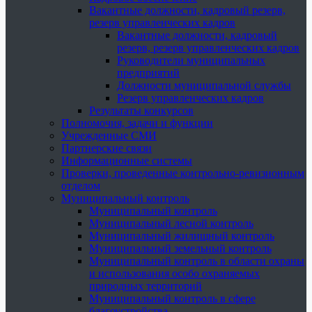
Вакантные должности, кадровый резерв,
резерв управленческих кадров
Вакантные должности, кадровый
резерв, резерв управленческих кадров
Руководители муниципальных
предприятий
Должности муниципальной службы
Резерв управленческих кадров
Результаты конкурсов
Полномочия, задачи и функции
Учрежденные СМИ
Партнерские связи
Информационные системы
Проверки, проведенные контрольно-ревизионным
отделом
Муниципальный контроль
Муниципальный контроль
Муниципальный лесной контроль
Муниципальный жилищный контроль
Муниципальный земельный контроль
Муниципальный контроль в области охраны
и использования особо охраняемых
природных территорий
Муниципальный контроль в сфере
благоустройства