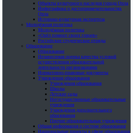
Объекты культурного наследия города Орла
Инфографика о достопримечательностях
Орла
Историко-культурная экспертиза
Молодёжная политика
Молодёжная политика
«Орёл помнит своих героев»
Российские студенческие отряды
Образование
Образование
Независимая оценка качества условий
осуществления образовательной
деятельности организациями
Нормативно-правовые документы
Учреждения образования
Учреждения образования
Школы
Детские сады
Негосударственные образовательные
учреждения
Учреждения дополнительного
образования
Прочие образовательные учреждения
Общая информация о системе образования
Национальные проекты в сфере образования