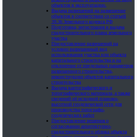
объектов в эксплуатацию.
Выдача разрешений на размещение
объектов в соответствии со статьей
39.36 Земельного кодекса РФ
Подготовка, регистрация и выдача
градостроительного плана земельного
участка
Предоставление разрешений на
условно разрешенный вид
использования участка или объекта
капитального строительства и на
отклонение от предельных параметров
разрешенного строительства,
реконструкции объектов капитального
строительства
Выдача картографического и
топографического материала, а также
сведений об исходной планово-
высотной геодезической сети для
производства топографо-
геодезических работ
Предоставление решения о
согласовании архитектурно-
градостроительного облика объекта