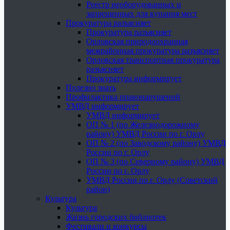
Реестр необорудованных и
запрещенных для купания мест
Прокуратура разъясняет
Прокуратура разъясняет
Орловская природоохранная
межрайонная прокуратура разъясняет
Орловская транспортная прокуратура
разъясняет
Прокуратура информирует
Полезно знать
Профилактика правонарушений
УМВД информирует
УМВД информирует
ОП № 1 (по Железнодорожному
району) УМВД России по г. Орлу
ОП № 2 (по Заводскому району) УМВД
России по г. Орлу
ОП № 3 (по Северному району) УМВД
России по г. Орлу
УМВД России по г. Орлу (Советский
район)
Культура
Культура
Жизнь городских библиотек
Фестивали и конкурсы