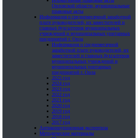
Нормативные правовые акты
Орловской области, муниципальные
правовые акты
Информация о среднемесячной заработной
плате руководителей, их заместителей и
главных бухгалтеров муниципальных
учреждений и муниципальных унитарных
предприятий г. Орла
Информация о среднемесячной
заработной плате руководителей, их
заместителей и главных бухгалтеров
муниципальных учреждений и
муниципальных унитарных
предприятий г. Орла
2025 год
2024 год
2023 год
2022 год
2021 год
2020 год
2019 год
2018 год
2017 год
Антикоррупционная экспертиза
Методические материалы