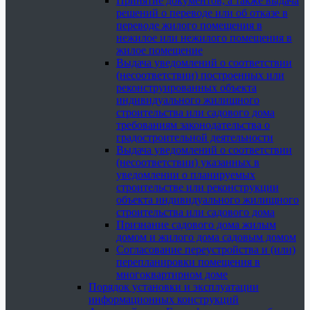
Принятие документов, а также выдача
решений о переводе или об отказе в
переводе жилого помещения в
нежилое или нежилого помещения в
жилое помещение
Выдача уведомлений о соответствии
(несоответствии) построенных или
реконструированных объекта
индивидуального жилищного
строительства или садового дома
требованиям законодательства о
градостроительной деятельности
Выдача уведомлений о соответствии
(несоответствии) указанных в
уведомлении о планируемых
строительстве или реконструкции
объекта индивидуального жилищного
строительства или садового дома
Признание садового дома жилым
домом и жилого дома садовым домом
Согласование переустройства и (или)
перепланировки помещения в
многоквартирном доме
Порядок установки и эксплуатации
информационных конструкций