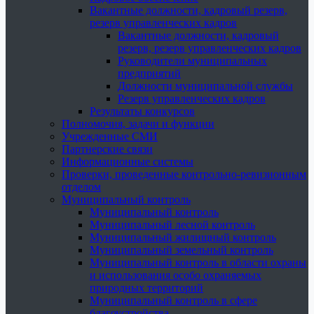
Вакантные должности, кадровый резерв,
резерв управленческих кадров
Вакантные должности, кадровый
резерв, резерв управленческих кадров
Руководители муниципальных
предприятий
Должности муниципальной службы
Резерв управленческих кадров
Результаты конкурсов
Полномочия, задачи и функции
Учрежденные СМИ
Партнерские связи
Информационные системы
Проверки, проведенные контрольно-ревизионным
отделом
Муниципальный контроль
Муниципальный контроль
Муниципальный лесной контроль
Муниципальный жилищный контроль
Муниципальный земельный контроль
Муниципальный контроль в области охраны
и использования особо охраняемых
природных территорий
Муниципальный контроль в сфере
благоустройства