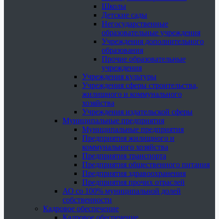
Школы
Детские сады
Негосударственные
образовательные учреждения
Учреждения дополнительного
образования
Прочие образовательные
учреждения
Учреждения культуры
Учреждения сферы строительства,
жилищного и коммунального
хозяйства
Учреждения издательской сферы
Муниципальные предприятия
Муниципальные предприятия
Предприятия жилищного и
коммунального хозяйства
Предприятия транспорта
Предприятия общественного питания
Предприятия здравоохранения
Предприятия прочих отраслей
АО со 100% муниципальной долей
собственности
Кадровое обеспечение
Кадровое обеспечение