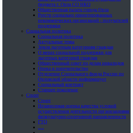
бюджета г. Орла СО НКО
Общественная палата города Орла
Реестр социально ориентированных
некоммерческих организаций - получателей
поддержки
Социальная политика
Социальная политика
Актуальные темы
Земля льготным категориям граждан
О мерах социальной поддержки для
льготных категорий граждан
Общественный совет по делам инвалидов
Опека и попечительство
Отделение Социального фонда России по
Орловской области информирует
Социальный контракт
Старшее поколение
Спорт
Спорт
Независимая оценка качества условий
осуществления деятельности организациями
физкультурно-спортивной направленности
ГТО
.....
......