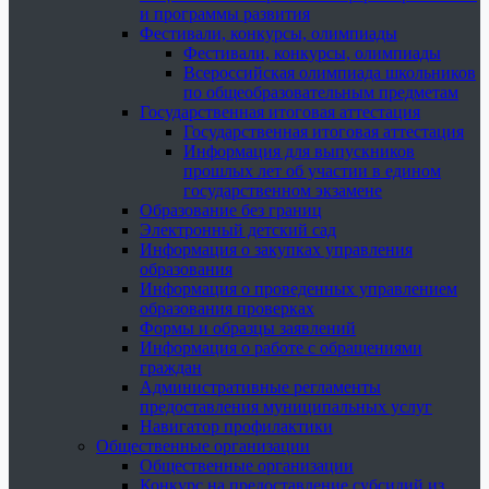
и программы развития
Фестивали, конкурсы, олимпиады
Фестивали, конкурсы, олимпиады
Всероссийская олимпиада школьников
по общеобразовательным предметам
Государственная итоговая аттестация
Государственная итоговая аттестация
Информация для выпускников
прошлых лет об участии в едином
государственном экзамене
Образование без границ
Электронный детский сад
Информация о закупках управления
образования
Информация о проведенных управлением
образования проверках
Формы и образцы заявлений
Информация о работе с обращениями
граждан
Административные регламенты
предоставления муниципальных услуг
Навигатор профилактики
Общественные организации
Общественные организации
Конкурс на предоставление субсидий из