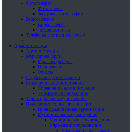
Фотогалерея
Фотогалерея
Загрузить фотографии
Видеогалерея
Видеогалерея
Добавить видео
Телефоны экстренных служб
Администрация
Администрация
Мэр города Орла
Мэр города Орла
Полномочия
Отчеты
Структура администрации
Справочник администрации
Справочник администрации
Телефонный справочник
Территориальные управления
Подведомственные организации
Подведомственные организации
Муниципальные учреждения
Муниципальные учреждения
Учреждения образования
Учреждения образования