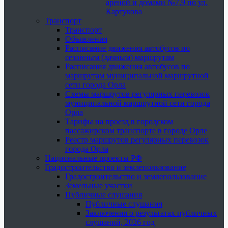
ареной и домами №7,9 по ул.
Картукова
Транспорт
Транспорт
Объявления
Расписание движения автобусов по
сезонным (дачным) маршрутам
Расписания движения автобусов по
маршрутам муниципальной маршрутной
сети города Орла
Схемы маршрутов регулярных перевозок
муниципальной маршрутной сети города
Орла
Тарифы на проезд в городском
пассажирском транспорте в городе Орле
Реестр маршрутов регулярных перевозок
города Орла
Национальные проекты РФ
Градостроительство и землепользование
Градостроительство и землепользование
Земельные участки
Публичные слушания
Публичные слушания
Заключения о результатах публичных
слушаний, 2026 год