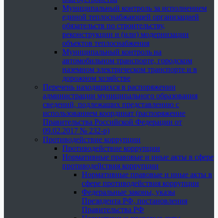
Муниципальный контроль за исполнением
единой теплоснабжающей организацией
обязательств по строительству,
реконструкции и (или) модернизации
объектов теплоснабжения
Муниципальный контроль на
автомобильном транспорте, городском
наземном электрическом транспорте и в
дорожном хозяйстве
Перечень находящихся в распоряжении
администрации муниципального образования
сведений, подлежащих представлению с
использованием координат (распоряжение
Правительства Российской Федерации от
09.02.2017 № 232-р)
Противодействие коррупции
Противодействие коррупции
Нормативные правовые и иные акты в сфере
противодействия коррупции
Нормативные правовые и иные акты в
сфере противодействия коррупции
Федеральные законы, указы
Президента РФ, постановления
Правительства РФ