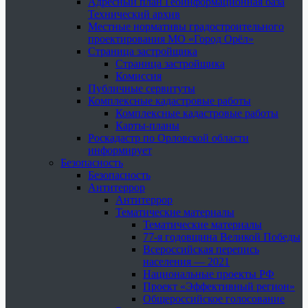
Адресный план Геоинформационная база
Технический архив
Местные нормативы градостроительного
проектирования МО «Город Орёл»
Страница застройщика
Страница застройщика
Комиссия
Публичные сервитуты
Комплексные кадастровые работы
Комплексные кадастровые работы
Карты-планы
Роскадастр по Орловской области
информирует
Безопасность
Безопасность
Антитеррор
Антитеррор
Тематические материалы
Тематические материалы
77-я годовщина Великой Победы
Всероссийская перепись
населения — 2021
Национальные проекты РФ
Проект «Эффективный регион»
Общероссийское голосование