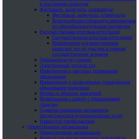
и программы развития
Фестивали, конкурсы, олимпиады
Фестивали, конкурсы, олимпиады
Всероссийская олимпиада школьников
по общеобразовательным предметам
Государственная итоговая аттестация
Государственная итоговая аттестация
Информация для выпускников
прошлых лет об участии в едином
государственном экзамене
Образование без границ
Электронный детский сад
Информация о закупках управления
образования
Информация о проведенных управлением
образования проверках
Формы и образцы заявлений
Информация о работе с обращениями
граждан
Административные регламенты
предоставления муниципальных услуг
Навигатор профилактики
Общественные организации
Общественные организации
Конкурс на предоставление субсидий из