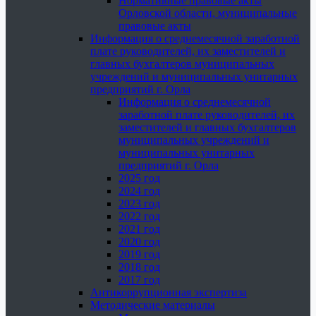
Нормативные правовые акты
Орловской области, муниципальные
правовые акты
Информация о среднемесячной заработной
плате руководителей, их заместителей и
главных бухгалтеров муниципальных
учреждений и муниципальных унитарных
предприятий г. Орла
Информация о среднемесячной
заработной плате руководителей, их
заместителей и главных бухгалтеров
муниципальных учреждений и
муниципальных унитарных
предприятий г. Орла
2025 год
2024 год
2023 год
2022 год
2021 год
2020 год
2019 год
2018 год
2017 год
Антикоррупционная экспертиза
Методические материалы