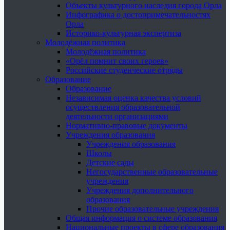
Объекты культурного наследия города Орла
Инфографика о достопримечательностях
Орла
Историко-культурная экспертиза
Молодёжная политика
Молодёжная политика
«Орёл помнит своих героев»
Российские студенческие отряды
Образование
Образование
Независимая оценка качества условий
осуществления образовательной
деятельности организациями
Нормативно-правовые документы
Учреждения образования
Учреждения образования
Школы
Детские сады
Негосударственные образовательные
учреждения
Учреждения дополнительного
образования
Прочие образовательные учреждения
Общая информация о системе образования
Национальные проекты в сфере образования