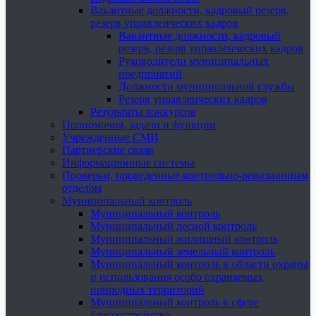
Вакантные должности, кадровый резерв,
резерв управленческих кадров
Вакантные должности, кадровый
резерв, резерв управленческих кадров
Руководители муниципальных
предприятий
Должности муниципальной службы
Резерв управленческих кадров
Результаты конкурсов
Полномочия, задачи и функции
Учрежденные СМИ
Партнерские связи
Информационные системы
Проверки, проведенные контрольно-ревизионным
отделом
Муниципальный контроль
Муниципальный контроль
Муниципальный лесной контроль
Муниципальный жилищный контроль
Муниципальный земельный контроль
Муниципальный контроль в области охраны
и использования особо охраняемых
природных территорий
Муниципальный контроль в сфере
благоустройства