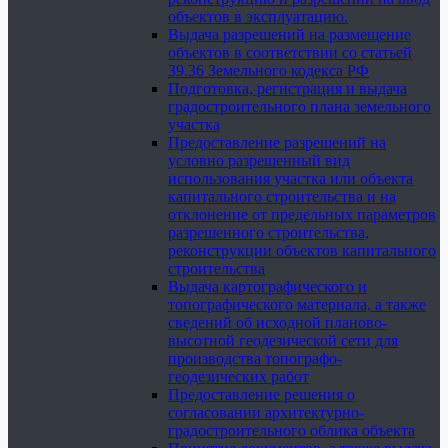
объектов в эксплуатацию.
Выдача разрешений на размещение
объектов в соответствии со статьей
39.36 Земельного кодекса РФ
Подготовка, регистрация и выдача
градостроительного плана земельного
участка
Предоставление разрешений на
условно разрешенный вид
использования участка или объекта
капитального строительства и на
отклонение от предельных параметров
разрешенного строительства,
реконструкции объектов капитального
строительства
Выдача картографического и
топографического материала, а также
сведений об исходной планово-
высотной геодезической сети для
производства топографо-
геодезических работ
Предоставление решения о
согласовании архитектурно-
градостроительного облика объекта