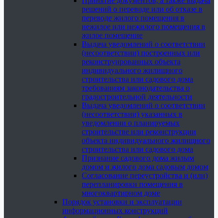
Принятие документов, а также выдача
решений о переводе или об отказе в
переводе жилого помещения в
нежилое или нежилого помещения в
жилое помещение
Выдача уведомлений о соответствии
(несоответствии) построенных или
реконструированных объекта
индивидуального жилищного
строительства или садового дома
требованиям законодательства о
градостроительной деятельности
Выдача уведомлений о соответствии
(несоответствии) указанных в
уведомлении о планируемых
строительстве или реконструкции
объекта индивидуального жилищного
строительства или садового дома
Признание садового дома жилым
домом и жилого дома садовым домом
Согласование переустройства и (или)
перепланировки помещения в
многоквартирном доме
Порядок установки и эксплуатации
информационных конструкций