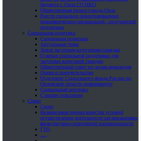
бюджета г. Орла СО НКО
Общественная палата города Орла
Реестр социально ориентированных
некоммерческих организаций - получателей
поддержки
Социальная политика
Социальная политика
Актуальные темы
Земля льготным категориям граждан
О мерах социальной поддержки для
льготных категорий граждан
Общественный совет по делам инвалидов
Опека и попечительство
Отделение Социального фонда России по
Орловской области информирует
Социальный контракт
Старшее поколение
Спорт
Спорт
Независимая оценка качества условий
осуществления деятельности организациями
физкультурно-спортивной направленности
ГТО
.....
......