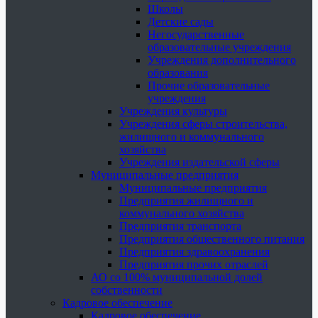
Школы
Детские сады
Негосударственные
образовательные учреждения
Учреждения дополнительного
образования
Прочие образовательные
учреждения
Учреждения культуры
Учреждения сферы строительства,
жилищного и коммунального
хозяйства
Учреждения издательской сферы
Муниципальные предприятия
Муниципальные предприятия
Предприятия жилищного и
коммунального хозяйства
Предприятия транспорта
Предприятия общественного питания
Предприятия здравоохранения
Предприятия прочих отраслей
АО со 100% муниципальной долей
собственности
Кадровое обеспечение
Кадровое обеспечение