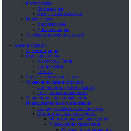
Фотогалерея
Фотогалерея
Загрузить фотографии
Видеогалерея
Видеогалерея
Добавить видео
Телефоны экстренных служб
Администрация
Администрация
Мэр города Орла
Мэр города Орла
Полномочия
Отчеты
Структура администрации
Справочник администрации
Справочник администрации
Телефонный справочник
Территориальные управления
Подведомственные организации
Подведомственные организации
Муниципальные учреждения
Муниципальные учреждения
Учреждения образования
Учреждения образования