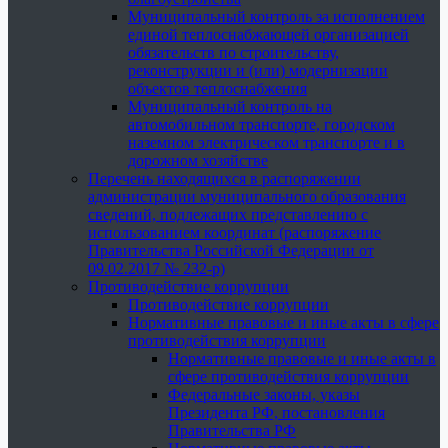
Муниципальный контроль за исполнением
единой теплоснабжающей организацией
обязательств по строительству,
реконструкции и (или) модернизации
объектов теплоснабжения
Муниципальный контроль на
автомобильном транспорте, городском
наземном электрическом транспорте и в
дорожном хозяйстве
Перечень находящихся в распоряжении
администрации муниципального образования
сведений, подлежащих представлению с
использованием координат (распоряжение
Правительства Российской Федерации от
09.02.2017 № 232-р)
Противодействие коррупции
Противодействие коррупции
Нормативные правовые и иные акты в сфере
противодействия коррупции
Нормативные правовые и иные акты в
сфере противодействия коррупции
Федеральные законы, указы
Президента РФ, постановления
Правительства РФ