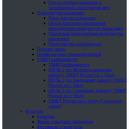
Реестр необорудованных и
запрещенных для купания мест
Прокуратура разъясняет
Прокуратура разъясняет
Орловская природоохранная
межрайонная прокуратура разъясняет
Орловская транспортная прокуратура
разъясняет
Прокуратура информирует
Полезно знать
Профилактика правонарушений
УМВД информирует
УМВД информирует
ОП № 1 (по Железнодорожному
району) УМВД России по г. Орлу
ОП № 2 (по Заводскому району) УМВД
России по г. Орлу
ОП № 3 (по Северному району) УМВД
России по г. Орлу
УМВД России по г. Орлу (Советский
район)
Культура
Культура
Жизнь городских библиотек
Фестивали и конкурсы