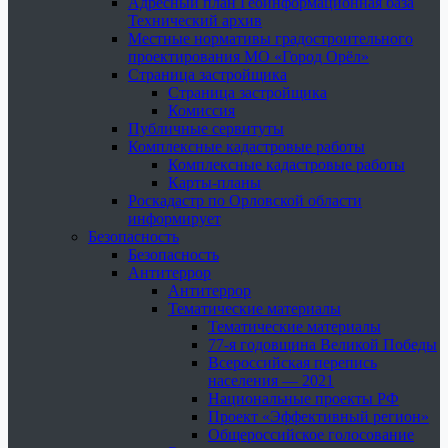
Адресный план Геоинформационная база
Технический архив
Местные нормативы градостроительного
проектирования МО «Город Орёл»
Страница застройщика
Страница застройщика
Комиссия
Публичные сервитуты
Комплексные кадастровые работы
Комплексные кадастровые работы
Карты-планы
Роскадастр по Орловской области
информирует
Безопасность
Безопасность
Антитеррор
Антитеррор
Тематические материалы
Тематические материалы
77-я годовщина Великой Победы
Всероссийская перепись
населения — 2021
Национальные проекты РФ
Проект «Эффективный регион»
Общероссийское голосование