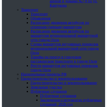
ареной и домами №7,9 по ул.
Картукова
Транспорт
Транспорт
Объявления
Расписание движения автобусов по
сезонным (дачным) маршрутам
Расписания движения автобусов по
маршрутам муниципальной маршрутной
сети города Орла
Схемы маршрутов регулярных перевозок
муниципальной маршрутной сети города
Орла
Тарифы на проезд в городском
пассажирском транспорте в городе Орле
Реестр маршрутов регулярных перевозок
города Орла
Национальные проекты РФ
Градостроительство и землепользование
Градостроительство и землепользование
Земельные участки
Публичные слушания
Публичные слушания
Заключения о результатах публичных
слушаний, 2026 год