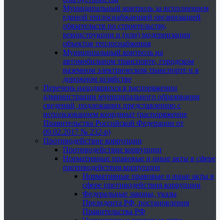
Муниципальный контроль за исполнением
единой теплоснабжающей организацией
обязательств по строительству,
реконструкции и (или) модернизации
объектов теплоснабжения
Муниципальный контроль на
автомобильном транспорте, городском
наземном электрическом транспорте и в
дорожном хозяйстве
Перечень находящихся в распоряжении
администрации муниципального образования
сведений, подлежащих представлению с
использованием координат (распоряжение
Правительства Российской Федерации от
09.02.2017 № 232-р)
Противодействие коррупции
Противодействие коррупции
Нормативные правовые и иные акты в сфере
противодействия коррупции
Нормативные правовые и иные акты в
сфере противодействия коррупции
Федеральные законы, указы
Президента РФ, постановления
Правительства РФ