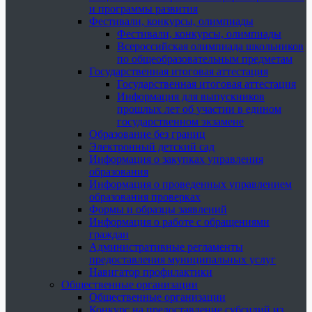
и программы развития
Фестивали, конкурсы, олимпиады
Фестивали, конкурсы, олимпиады
Всероссийская олимпиада школьников
по общеобразовательным предметам
Государственная итоговая аттестация
Государственная итоговая аттестация
Информация для выпускников
прошлых лет об участии в едином
государственном экзамене
Образование без границ
Электронный детский сад
Информация о закупках управления
образования
Информация о проведенных управлением
образования проверках
Формы и образцы заявлений
Информация о работе с обращениями
граждан
Административные регламенты
предоставления муниципальных услуг
Навигатор профилактики
Общественные организации
Общественные организации
Конкурс на предоставление субсидий из