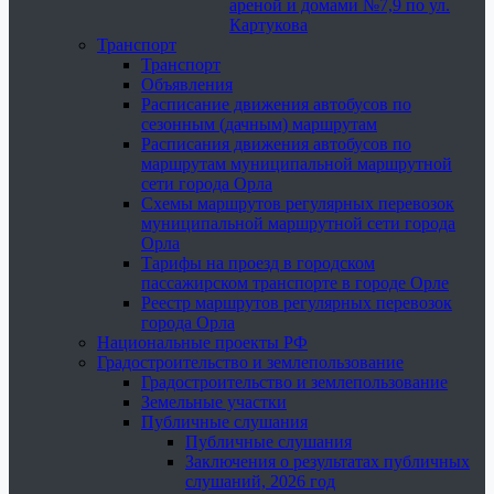
ареной и домами №7,9 по ул.
Картукова
Транспорт
Транспорт
Объявления
Расписание движения автобусов по
сезонным (дачным) маршрутам
Расписания движения автобусов по
маршрутам муниципальной маршрутной
сети города Орла
Схемы маршрутов регулярных перевозок
муниципальной маршрутной сети города
Орла
Тарифы на проезд в городском
пассажирском транспорте в городе Орле
Реестр маршрутов регулярных перевозок
города Орла
Национальные проекты РФ
Градостроительство и землепользование
Градостроительство и землепользование
Земельные участки
Публичные слушания
Публичные слушания
Заключения о результатах публичных
слушаний, 2026 год