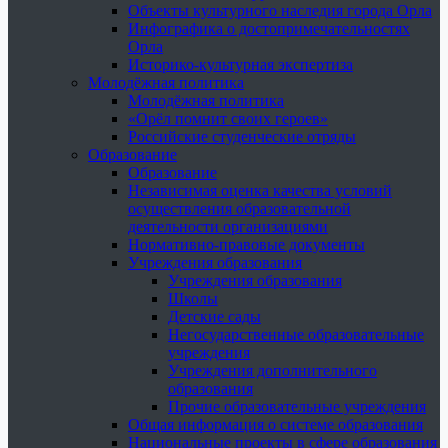
Объекты культурного наследия города Орла
Инфографика о достопримечательностях
Орла
Историко-культурная экспертиза
Молодёжная политика
Молодёжная политика
«Орёл помнит своих героев»
Российские студенческие отряды
Образование
Образование
Независимая оценка качества условий
осуществления образовательной
деятельности организациями
Нормативно-правовые документы
Учреждения образования
Учреждения образования
Школы
Детские сады
Негосударственные образовательные
учреждения
Учреждения дополнительного
образования
Прочие образовательные учреждения
Общая информация о системе образования
Национальные проекты в сфере образования