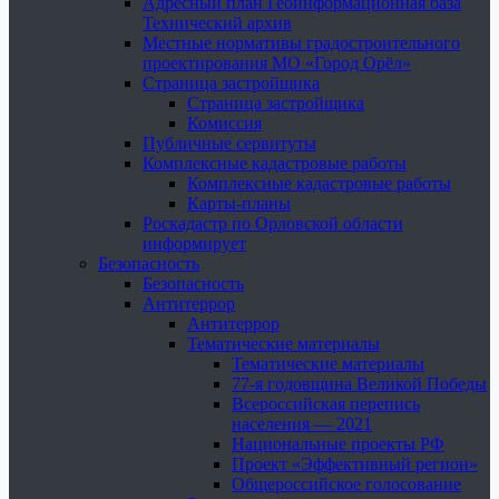
Адресный план Геоинформационная база
Технический архив
Местные нормативы градостроительного
проектирования МО «Город Орёл»
Страница застройщика
Страница застройщика
Комиссия
Публичные сервитуты
Комплексные кадастровые работы
Комплексные кадастровые работы
Карты-планы
Роскадастр по Орловской области
информирует
Безопасность
Безопасность
Антитеррор
Антитеррор
Тематические материалы
Тематические материалы
77-я годовщина Великой Победы
Всероссийская перепись
населения — 2021
Национальные проекты РФ
Проект «Эффективный регион»
Общероссийское голосование