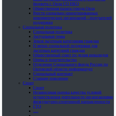
бюджета г. Орла СО НКО
Общественная палата города Орла
Реестр социально ориентированных
некоммерческих организаций - получателей
поддержки
Социальная политика
Социальная политика
Актуальные темы
Земля льготным категориям граждан
О мерах социальной поддержки для
льготных категорий граждан
Общественный совет по делам инвалидов
Опека и попечительство
Отделение Социального фонда России по
Орловской области информирует
Социальный контракт
Старшее поколение
Спорт
Спорт
Независимая оценка качества условий
осуществления деятельности организациями
физкультурно-спортивной направленности
ГТО
.....
......