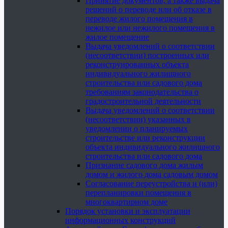
Принятие документов, а также выдача
решений о переводе или об отказе в
переводе жилого помещения в
нежилое или нежилого помещения в
жилое помещение
Выдача уведомлений о соответствии
(несоответствии) построенных или
реконструированных объекта
индивидуального жилищного
строительства или садового дома
требованиям законодательства о
градостроительной деятельности
Выдача уведомлений о соответствии
(несоответствии) указанных в
уведомлении о планируемых
строительстве или реконструкции
объекта индивидуального жилищного
строительства или садового дома
Признание садового дома жилым
домом и жилого дома садовым домом
Согласование переустройства и (или)
перепланировки помещения в
многоквартирном доме
Порядок установки и эксплуатации
информационных конструкций