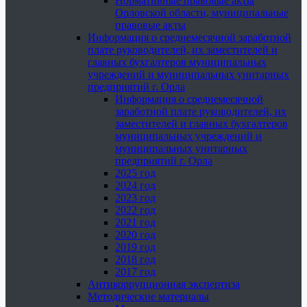
Нормативные правовые акты
Орловской области, муниципальные
правовые акты
Информация о среднемесячной заработной
плате руководителей, их заместителей и
главных бухгалтеров муниципальных
учреждений и муниципальных унитарных
предприятий г. Орла
Информация о среднемесячной
заработной плате руководителей, их
заместителей и главных бухгалтеров
муниципальных учреждений и
муниципальных унитарных
предприятий г. Орла
2025 год
2024 год
2023 год
2022 год
2021 год
2020 год
2019 год
2018 год
2017 год
Антикоррупционная экспертиза
Методические материалы