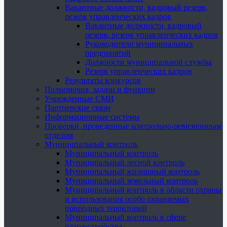
Вакантные должности, кадровый резерв,
резерв управленческих кадров
Вакантные должности, кадровый
резерв, резерв управленческих кадров
Руководители муниципальных
предприятий
Должности муниципальной службы
Резерв управленческих кадров
Результаты конкурсов
Полномочия, задачи и функции
Учрежденные СМИ
Партнерские связи
Информационные системы
Проверки, проведенные контрольно-ревизионным
отделом
Муниципальный контроль
Муниципальный контроль
Муниципальный лесной контроль
Муниципальный жилищный контроль
Муниципальный земельный контроль
Муниципальный контроль в области охраны
и использования особо охраняемых
природных территорий
Муниципальный контроль в сфере
благоустройства