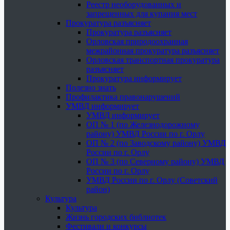
Реестр необорудованных и
запрещенных для купания мест
Прокуратура разъясняет
Прокуратура разъясняет
Орловская природоохранная
межрайонная прокуратура разъясняет
Орловская транспортная прокуратура
разъясняет
Прокуратура информирует
Полезно знать
Профилактика правонарушений
УМВД информирует
УМВД информирует
ОП № 1 (по Железнодорожному
району) УМВД России по г. Орлу
ОП № 2 (по Заводскому району) УМВД
России по г. Орлу
ОП № 3 (по Северному району) УМВД
России по г. Орлу
УМВД России по г. Орлу (Советский
район)
Культура
Культура
Жизнь городских библиотек
Фестивали и конкурсы