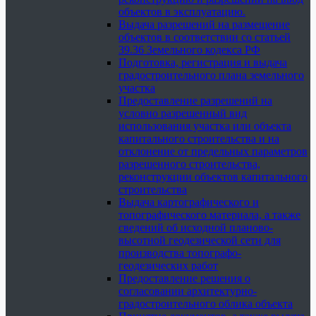
объектов в эксплуатацию.
Выдача разрешений на размещение
объектов в соответствии со статьей
39.36 Земельного кодекса РФ
Подготовка, регистрация и выдача
градостроительного плана земельного
участка
Предоставление разрешений на
условно разрешенный вид
использования участка или объекта
капитального строительства и на
отклонение от предельных параметров
разрешенного строительства,
реконструкции объектов капитального
строительства
Выдача картографического и
топографического материала, а также
сведений об исходной планово-
высотной геодезической сети для
производства топографо-
геодезических работ
Предоставление решения о
согласовании архитектурно-
градостроительного облика объекта