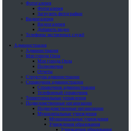
Фотогалерея
Фотогалерея
Загрузить фотографии
Видеогалерея
Видеогалерея
Добавить видео
Телефоны экстренных служб
Администрация
Администрация
Мэр города Орла
Мэр города Орла
Полномочия
Отчеты
Структура администрации
Справочник администрации
Справочник администрации
Телефонный справочник
Территориальные управления
Подведомственные организации
Подведомственные организации
Муниципальные учреждения
Муниципальные учреждения
Учреждения образования
Учреждения образования