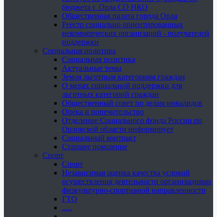
бюджета г. Орла СО НКО
Общественная палата города Орла
Реестр социально ориентированных
некоммерческих организаций - получателей
поддержки
Социальная политика
Социальная политика
Актуальные темы
Земля льготным категориям граждан
О мерах социальной поддержки для
льготных категорий граждан
Общественный совет по делам инвалидов
Опека и попечительство
Отделение Социального фонда России по
Орловской области информирует
Социальный контракт
Старшее поколение
Спорт
Спорт
Независимая оценка качества условий
осуществления деятельности организациями
физкультурно-спортивной направленности
ГТО
.....
......