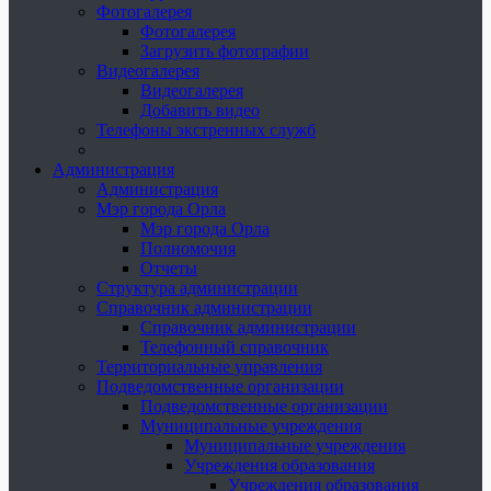
Фотогалерея
Фотогалерея
Загрузить фотографии
Видеогалерея
Видеогалерея
Добавить видео
Телефоны экстренных служб
Администрация
Администрация
Мэр города Орла
Мэр города Орла
Полномочия
Отчеты
Структура администрации
Справочник администрации
Справочник администрации
Телефонный справочник
Территориальные управления
Подведомственные организации
Подведомственные организации
Муниципальные учреждения
Муниципальные учреждения
Учреждения образования
Учреждения образования