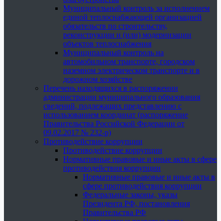
Муниципальный контроль за исполнением
единой теплоснабжающей организацией
обязательств по строительству,
реконструкции и (или) модернизации
объектов теплоснабжения
Муниципальный контроль на
автомобильном транспорте, городском
наземном электрическом транспорте и в
дорожном хозяйстве
Перечень находящихся в распоряжении
администрации муниципального образования
сведений, подлежащих представлению с
использованием координат (распоряжение
Правительства Российской Федерации от
09.02.2017 № 232-р)
Противодействие коррупции
Противодействие коррупции
Нормативные правовые и иные акты в сфере
противодействия коррупции
Нормативные правовые и иные акты в
сфере противодействия коррупции
Федеральные законы, указы
Президента РФ, постановления
Правительства РФ