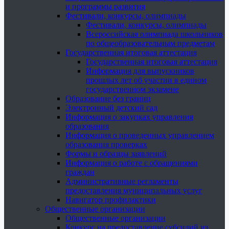
и программы развития
Фестивали, конкурсы, олимпиады
Фестивали, конкурсы, олимпиады
Всероссийская олимпиада школьников
по общеобразовательным предметам
Государственная итоговая аттестация
Государственная итоговая аттестация
Информация для выпускников
прошлых лет об участии в едином
государственном экзамене
Образование без границ
Электронный детский сад
Информация о закупках управления
образования
Информация о проведенных управлением
образования проверках
Формы и образцы заявлений
Информация о работе с обращениями
граждан
Административные регламенты
предоставления муниципальных услуг
Навигатор профилактики
Общественные организации
Общественные организации
Конкурс на предоставление субсидий из