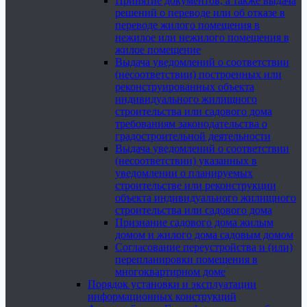
Принятие документов, а также выдача
решений о переводе или об отказе в
переводе жилого помещения в
нежилое или нежилого помещения в
жилое помещение
Выдача уведомлений о соответствии
(несоответствии) построенных или
реконструированных объекта
индивидуального жилищного
строительства или садового дома
требованиям законодательства о
градостроительной деятельности
Выдача уведомлений о соответствии
(несоответствии) указанных в
уведомлении о планируемых
строительстве или реконструкции
объекта индивидуального жилищного
строительства или садового дома
Признание садового дома жилым
домом и жилого дома садовым домом
Согласование переустройства и (или)
перепланировки помещения в
многоквартирном доме
Порядок установки и эксплуатации
информационных конструкций