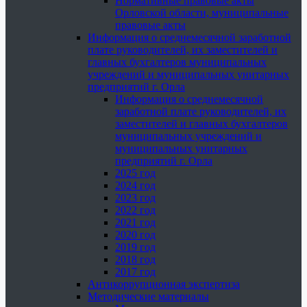
Нормативные правовые акты
Орловской области, муниципальные
правовые акты
Информация о среднемесячной заработной
плате руководителей, их заместителей и
главных бухгалтеров муниципальных
учреждений и муниципальных унитарных
предприятий г. Орла
Информация о среднемесячной
заработной плате руководителей, их
заместителей и главных бухгалтеров
муниципальных учреждений и
муниципальных унитарных
предприятий г. Орла
2025 год
2024 год
2023 год
2022 год
2021 год
2020 год
2019 год
2018 год
2017 год
Антикоррупционная экспертиза
Методические материалы