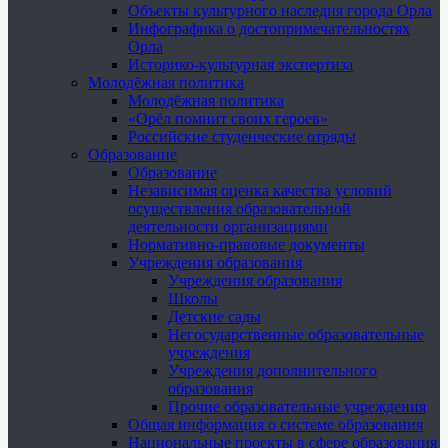
Объекты культурного наследия города Орла
Инфографика о достопримечательностях
Орла
Историко-культурная экспертиза
Молодёжная политика
Молодёжная политика
«Орёл помнит своих героев»
Российские студенческие отряды
Образование
Образование
Независимая оценка качества условий
осуществления образовательной
деятельности организациями
Нормативно-правовые документы
Учреждения образования
Учреждения образования
Школы
Детские сады
Негосударственные образовательные
учреждения
Учреждения дополнительного
образования
Прочие образовательные учреждения
Общая информация о системе образования
Национальные проекты в сфере образования