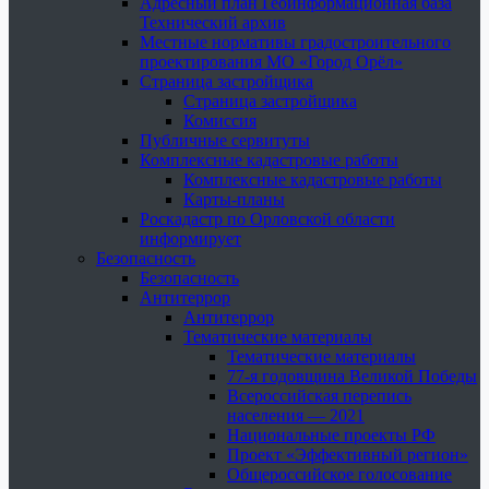
Адресный план Геоинформационная база
Технический архив
Местные нормативы градостроительного
проектирования МО «Город Орёл»
Страница застройщика
Страница застройщика
Комиссия
Публичные сервитуты
Комплексные кадастровые работы
Комплексные кадастровые работы
Карты-планы
Роскадастр по Орловской области
информирует
Безопасность
Безопасность
Антитеррор
Антитеррор
Тематические материалы
Тематические материалы
77-я годовщина Великой Победы
Всероссийская перепись
населения — 2021
Национальные проекты РФ
Проект «Эффективный регион»
Общероссийское голосование