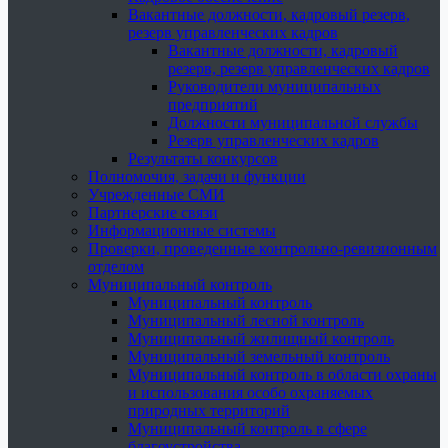
Вакантные должности, кадровый резерв,
резерв управленческих кадров
Вакантные должности, кадровый
резерв, резерв управленческих кадров
Руководители муниципальных
предприятий
Должности муниципальной службы
Резерв управленческих кадров
Результаты конкурсов
Полномочия, задачи и функции
Учрежденные СМИ
Партнерские связи
Информационные системы
Проверки, проведенные контрольно-ревизионным
отделом
Муниципальный контроль
Муниципальный контроль
Муниципальный лесной контроль
Муниципальный жилищный контроль
Муниципальный земельный контроль
Муниципальный контроль в области охраны
и использования особо охраняемых
природных территорий
Муниципальный контроль в сфере
благоустройства