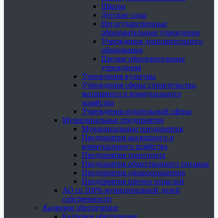
Школы
Детские сады
Негосударственные
образовательные учреждения
Учреждения дополнительного
образования
Прочие образовательные
учреждения
Учреждения культуры
Учреждения сферы строительства,
жилищного и коммунального
хозяйства
Учреждения издательской сферы
Муниципальные предприятия
Муниципальные предприятия
Предприятия жилищного и
коммунального хозяйства
Предприятия транспорта
Предприятия общественного питания
Предприятия здравоохранения
Предприятия прочих отраслей
АО со 100% муниципальной долей
собственности
Кадровое обеспечение
Кадровое обеспечение