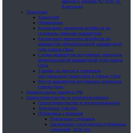
ареной и домами №7,9 по ул.
Картукова
Транспорт
Транспорт
Объявления
Расписание движения автобусов по
сезонным (дачным) маршрутам
Расписания движения автобусов по
маршрутам муниципальной маршрутной
сети города Орла
Схемы маршрутов регулярных перевозок
муниципальной маршрутной сети города
Орла
Тарифы на проезд в городском
пассажирском транспорте в городе Орле
Реестр маршрутов регулярных перевозок
города Орла
Национальные проекты РФ
Градостроительство и землепользование
Градостроительство и землепользование
Земельные участки
Публичные слушания
Публичные слушания
Заключения о результатах публичных
слушаний, 2026 год