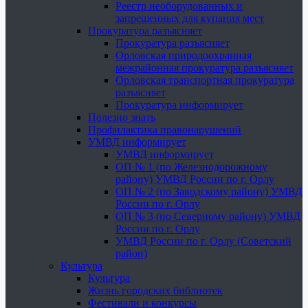
Реестр необорудованных и
запрещенных для купания мест
Прокуратура разъясняет
Прокуратура разъясняет
Орловская природоохранная
межрайонная прокуратура разъясняет
Орловская транспортная прокуратура
разъясняет
Прокуратура информирует
Полезно знать
Профилактика правонарушений
УМВД информирует
УМВД информирует
ОП № 1 (по Железнодорожному
району) УМВД России по г. Орлу
ОП № 2 (по Заводскому району) УМВД
России по г. Орлу
ОП № 3 (по Северному району) УМВД
России по г. Орлу
УМВД России по г. Орлу (Советский
район)
Культура
Культура
Жизнь городских библиотек
Фестивали и конкурсы