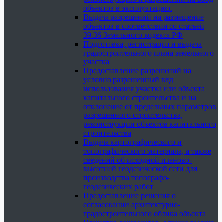
объектов в эксплуатацию.
Выдача разрешений на размещение
объектов в соответствии со статьей
39.36 Земельного кодекса РФ
Подготовка, регистрация и выдача
градостроительного плана земельного
участка
Предоставление разрешений на
условно разрешенный вид
использования участка или объекта
капитального строительства и на
отклонение от предельных параметров
разрешенного строительства,
реконструкции объектов капитального
строительства
Выдача картографического и
топографического материала, а также
сведений об исходной планово-
высотной геодезической сети для
производства топографо-
геодезических работ
Предоставление решения о
согласовании архитектурно-
градостроительного облика объекта