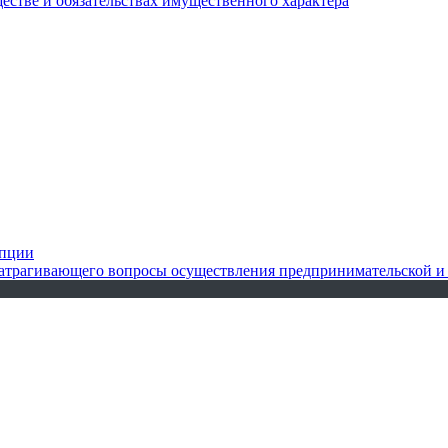
ществе и обязательствах имущественного характера
упции
 затрагивающего вопросы осуществления предпринимательской и