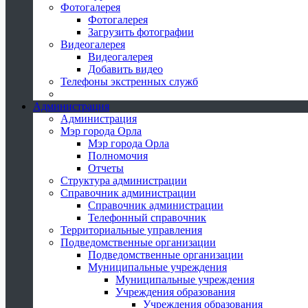
Фотогалерея
Фотогалерея
Загрузить фотографии
Видеогалерея
Видеогалерея
Добавить видео
Телефоны экстренных служб
Администрация
Администрация
Мэр города Орла
Мэр города Орла
Полномочия
Отчеты
Структура администрации
Справочник администрации
Справочник администрации
Телефонный справочник
Территориальные управления
Подведомственные организации
Подведомственные организации
Муниципальные учреждения
Муниципальные учреждения
Учреждения образования
Учреждения образования