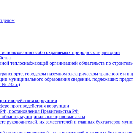
отделом
 использования особо охраняемых природных территорий
йства
ой теплоснабжающей организацией обязательств по строительс
ранспорте, городском наземном электрическом транспорте и в 
ции муниципального образования сведений, подлежащих предст
 № 232-р)
противодействия коррупции
фере противодействия коррупции
 РФ, постановления Правительства РФ
 области, муниципальные правовые акты
ате руководителей, их заместителей и главных бухгалтеров м
ой плате руководителей, их заместителей и главных бухгалте