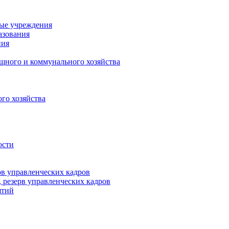
ные учреждения
азования
ния
щного и коммунального хозяйства
го хозяйства
ости
рв управленческих кадров
 резерв управленческих кадров
ятий