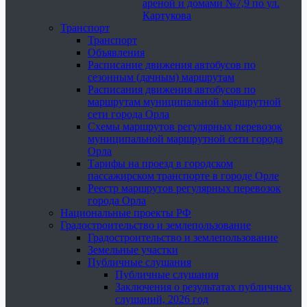
ареной и домами №7,9 по ул.
Картукова
Транспорт
Транспорт
Объявления
Расписание движения автобусов по
сезонным (дачным) маршрутам
Расписания движения автобусов по
маршрутам муниципальной маршрутной
сети города Орла
Схемы маршрутов регулярных перевозок
муниципальной маршрутной сети города
Орла
Тарифы на проезд в городском
пассажирском транспорте в городе Орле
Реестр маршрутов регулярных перевозок
города Орла
Национальные проекты РФ
Градостроительство и землепользование
Градостроительство и землепользование
Земельные участки
Публичные слушания
Публичные слушания
Заключения о результатах публичных
слушаний, 2026 год