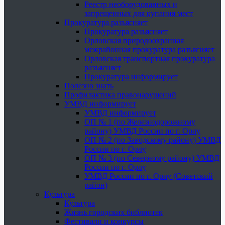
Реестр необорудованных и
запрещенных для купания мест
Прокуратура разъясняет
Прокуратура разъясняет
Орловская природоохранная
межрайонная прокуратура разъясняет
Орловская транспортная прокуратура
разъясняет
Прокуратура информирует
Полезно знать
Профилактика правонарушений
УМВД информирует
УМВД информирует
ОП № 1 (по Железнодорожному
району) УМВД России по г. Орлу
ОП № 2 (по Заводскому району) УМВД
России по г. Орлу
ОП № 3 (по Северному району) УМВД
России по г. Орлу
УМВД России по г. Орлу (Советский
район)
Культура
Культура
Жизнь городских библиотек
Фестивали и конкурсы