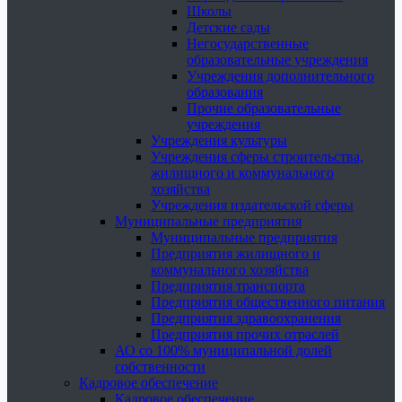
Школы
Детские сады
Негосударственные
образовательные учреждения
Учреждения дополнительного
образования
Прочие образовательные
учреждения
Учреждения культуры
Учреждения сферы строительства,
жилищного и коммунального
хозяйства
Учреждения издательской сферы
Муниципальные предприятия
Муниципальные предприятия
Предприятия жилищного и
коммунального хозяйства
Предприятия транспорта
Предприятия общественного питания
Предприятия здравоохранения
Предприятия прочих отраслей
АО со 100% муниципальной долей
собственности
Кадровое обеспечение
Кадровое обеспечение