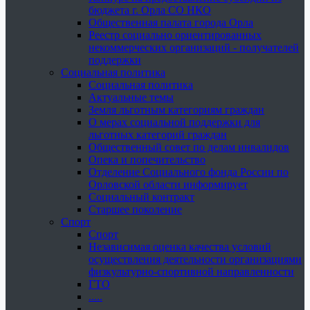
бюджета г. Орла СО НКО
Общественная палата города Орла
Реестр социально ориентированных
некоммерческих организаций - получателей
поддержки
Социальная политика
Социальная политика
Актуальные темы
Земля льготным категориям граждан
О мерах социальной поддержки для
льготных категорий граждан
Общественный совет по делам инвалидов
Опека и попечительство
Отделение Социального фонда России по
Орловской области информирует
Социальный контракт
Старшее поколение
Спорт
Спорт
Независимая оценка качества условий
осуществления деятельности организациями
физкультурно-спортивной направленности
ГТО
.....
......