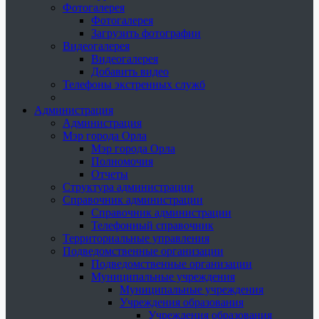
Фотогалерея
Фотогалерея
Загрузить фотографии
Видеогалерея
Видеогалерея
Добавить видео
Телефоны экстренных служб
Администрация
Администрация
Мэр города Орла
Мэр города Орла
Полномочия
Отчеты
Структура администрации
Справочник администрации
Справочник администрации
Телефонный справочник
Территориальные управления
Подведомственные организации
Подведомственные организации
Муниципальные учреждения
Муниципальные учреждения
Учреждения образования
Учреждения образования