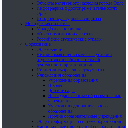
Объекты культурного наследия города Орла
Инфографика о достопримечательностях
Орла
Историко-культурная экспертиза
Молодёжная политика
Молодёжная политика
«Орёл помнит своих героев»
Российские студенческие отряды
Образование
Образование
Независимая оценка качества условий
осуществления образовательной
деятельности организациями
Нормативно-правовые документы
Учреждения образования
Учреждения образования
Школы
Детские сады
Негосударственные образовательные
учреждения
Учреждения дополнительного
образования
Прочие образовательные учреждения
Общая информация о системе образования
Национальные проекты в сфере образования