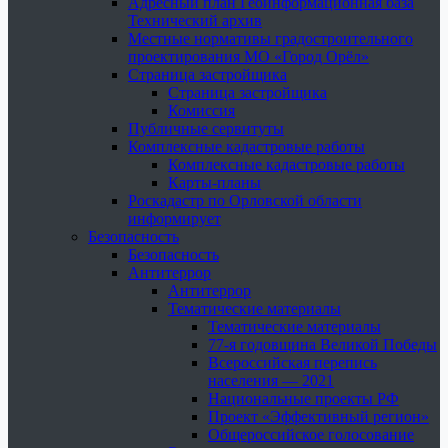
Адресный план Геоинформационная база
Технический архив
Местные нормативы градостроительного
проектирования МО «Город Орёл»
Страница застройщика
Страница застройщика
Комиссия
Публичные сервитуты
Комплексные кадастровые работы
Комплексные кадастровые работы
Карты-планы
Роскадастр по Орловской области
информирует
Безопасность
Безопасность
Антитеррор
Антитеррор
Тематические материалы
Тематические материалы
77-я годовщина Великой Победы
Всероссийская перепись
населения — 2021
Национальные проекты РФ
Проект «Эффективный регион»
Общероссийское голосование