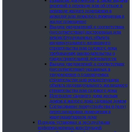
Принятие документов, а также выдача
решений о переводе или об отказе в
переводе жилого помещения в
нежилое или нежилого помещения в
жилое помещение
Выдача уведомлений о соответствии
(несоответствии) построенных или
реконструированных объекта
индивидуального жилищного
строительства или садового дома
требованиям законодательства о
градостроительной деятельности
Выдача уведомлений о соответствии
(несоответствии) указанных в
уведомлении о планируемых
строительстве или реконструкции
объекта индивидуального жилищного
строительства или садового дома
Признание садового дома жилым
домом и жилого дома садовым домом
Согласование переустройства и (или)
перепланировки помещения в
многоквартирном доме
Порядок установки и эксплуатации
информационных конструкций