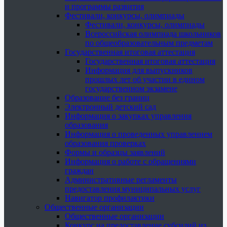
и программы развития
Фестивали, конкурсы, олимпиады
Фестивали, конкурсы, олимпиады
Всероссийская олимпиада школьников
по общеобразовательным предметам
Государственная итоговая аттестация
Государственная итоговая аттестация
Информация для выпускников
прошлых лет об участии в едином
государственном экзамене
Образование без границ
Электронный детский сад
Информация о закупках управления
образования
Информация о проведенных управлением
образования проверках
Формы и образцы заявлений
Информация о работе с обращениями
граждан
Административные регламенты
предоставления муниципальных услуг
Навигатор профилактики
Общественные организации
Общественные организации
Конкурс на предоставление субсидий из