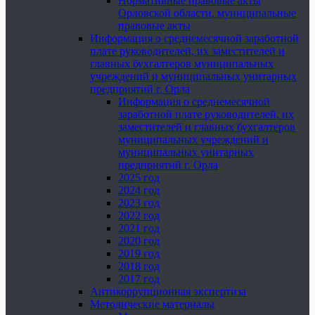
Нормативные правовые акты
Орловской области, муниципальные
правовые акты
Информация о среднемесячной заработной
плате руководителей, их заместителей и
главных бухгалтеров муниципальных
учреждений и муниципальных унитарных
предприятий г. Орла
Информация о среднемесячной
заработной плате руководителей, их
заместителей и главных бухгалтеров
муниципальных учреждений и
муниципальных унитарных
предприятий г. Орла
2025 год
2024 год
2023 год
2022 год
2021 год
2020 год
2019 год
2018 год
2017 год
Антикоррупционная экспертиза
Методические материалы