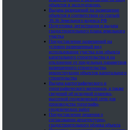
объектов в эксплуатацию.
Выдача разрешений на размещение
объектов в соответствии со статьей
39.36 Земельного кодекса РФ
Подготовка, регистрация и выдача
градостроительного плана земельного
участка
Предоставление разрешений на
условно разрешенный вид
использования участка или объекта
капитального строительства и на
отклонение от предельных параметров
разрешенного строительства,
реконструкции объектов капитального
строительства
Выдача картографического и
топографического материала, а также
сведений об исходной планово-
высотной геодезической сети для
производства топографо-
геодезических работ
Предоставление решения о
согласовании архитектурно-
градостроительного облика объекта