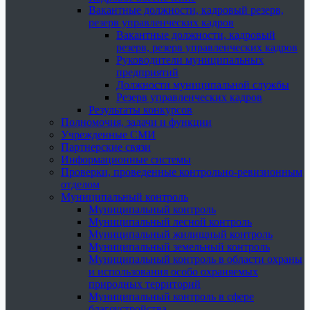
Вакантные должности, кадровый резерв,
резерв управленческих кадров
Вакантные должности, кадровый
резерв, резерв управленческих кадров
Руководители муниципальных
предприятий
Должности муниципальной службы
Резерв управленческих кадров
Результаты конкурсов
Полномочия, задачи и функции
Учрежденные СМИ
Партнерские связи
Информационные системы
Проверки, проведенные контрольно-ревизионным
отделом
Муниципальный контроль
Муниципальный контроль
Муниципальный лесной контроль
Муниципальный жилищный контроль
Муниципальный земельный контроль
Муниципальный контроль в области охраны
и использования особо охраняемых
природных территорий
Муниципальный контроль в сфере
благоустройства