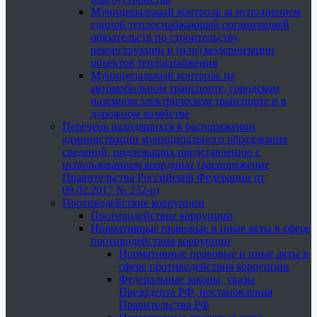
Муниципальный контроль за исполнением
единой теплоснабжающей организацией
обязательств по строительству,
реконструкции и (или) модернизации
объектов теплоснабжения
Муниципальный контроль на
автомобильном транспорте, городском
наземном электрическом транспорте и в
дорожном хозяйстве
Перечень находящихся в распоряжении
администрации муниципального образования
сведений, подлежащих представлению с
использованием координат (распоряжение
Правительства Российской Федерации от
09.02.2017 № 232-р)
Противодействие коррупции
Противодействие коррупции
Нормативные правовые и иные акты в сфере
противодействия коррупции
Нормативные правовые и иные акты в
сфере противодействия коррупции
Федеральные законы, указы
Президента РФ, постановления
Правительства РФ