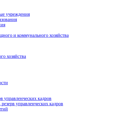
ные учреждения
азования
ния
щного и коммунального хозяйства
го хозяйства
ости
рв управленческих кадров
 резерв управленческих кадров
ятий