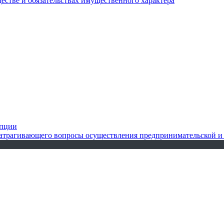
ществе и обязательствах имущественного характера
упции
 затрагивающего вопросы осуществления предпринимательской и