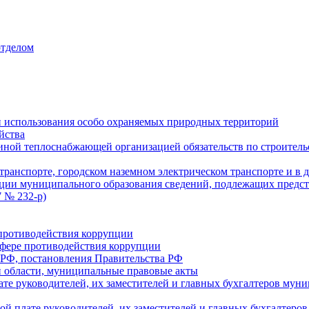
отделом
 использования особо охраняемых природных территорий
йства
ой теплоснабжающей организацией обязательств по строительс
ранспорте, городском наземном электрическом транспорте и в 
ции муниципального образования сведений, подлежащих предст
 № 232-р)
противодействия коррупции
фере противодействия коррупции
 РФ, постановления Правительства РФ
 области, муниципальные правовые акты
ате руководителей, их заместителей и главных бухгалтеров м
ой плате руководителей, их заместителей и главных бухгалте