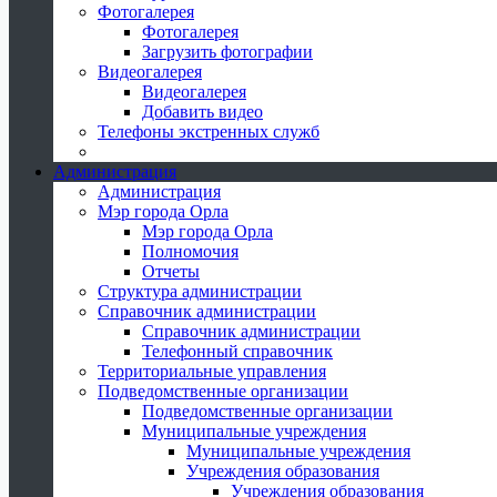
Фотогалерея
Фотогалерея
Загрузить фотографии
Видеогалерея
Видеогалерея
Добавить видео
Телефоны экстренных служб
Администрация
Администрация
Мэр города Орла
Мэр города Орла
Полномочия
Отчеты
Структура администрации
Справочник администрации
Справочник администрации
Телефонный справочник
Территориальные управления
Подведомственные организации
Подведомственные организации
Муниципальные учреждения
Муниципальные учреждения
Учреждения образования
Учреждения образования