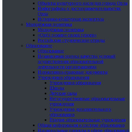
Объекты культурного наследия города Орла
Инфографика о достопримечательностях
Орла
Историко-культурная экспертиза
Молодёжная политика
Молодёжная политика
«Орёл помнит своих героев»
Российские студенческие отряды
Образование
Образование
Независимая оценка качества условий
осуществления образовательной
деятельности организациями
Нормативно-правовые документы
Учреждения образования
Учреждения образования
Школы
Детские сады
Негосударственные образовательные
учреждения
Учреждения дополнительного
образования
Прочие образовательные учреждения
Общая информация о системе образования
Национальные проекты в сфере образования