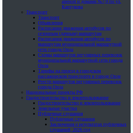
ареной и домами №7,9 по ул.
Картукова
Транспорт
Транспорт
Объявления
Расписание движения автобусов по
сезонным (дачным) маршрутам
Расписания движения автобусов по
маршрутам муниципальной маршрутной
сети города Орла
Схемы маршрутов регулярных перевозок
муниципальной маршрутной сети города
Орла
Тарифы на проезд в городском
пассажирском транспорте в городе Орле
Реестр маршрутов регулярных перевозок
города Орла
Национальные проекты РФ
Градостроительство и землепользование
Градостроительство и землепользование
Земельные участки
Публичные слушания
Публичные слушания
Заключения о результатах публичных
слушаний, 2026 год