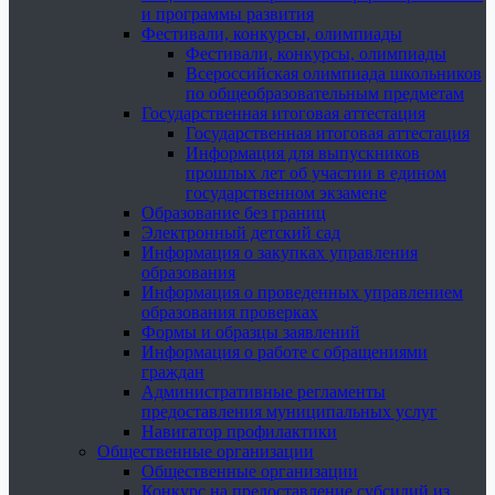
и программы развития
Фестивали, конкурсы, олимпиады
Фестивали, конкурсы, олимпиады
Всероссийская олимпиада школьников
по общеобразовательным предметам
Государственная итоговая аттестация
Государственная итоговая аттестация
Информация для выпускников
прошлых лет об участии в едином
государственном экзамене
Образование без границ
Электронный детский сад
Информация о закупках управления
образования
Информация о проведенных управлением
образования проверках
Формы и образцы заявлений
Информация о работе с обращениями
граждан
Административные регламенты
предоставления муниципальных услуг
Навигатор профилактики
Общественные организации
Общественные организации
Конкурс на предоставление субсидий из