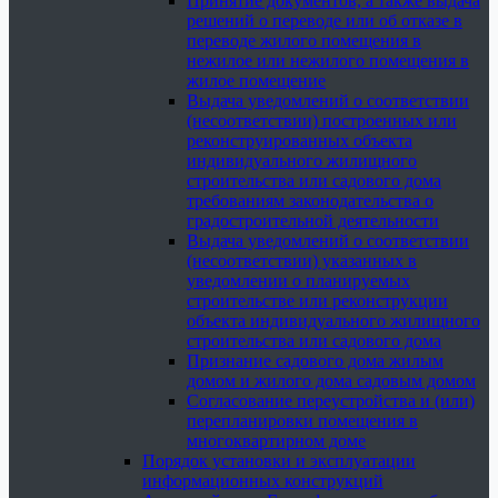
Принятие документов, а также выдача
решений о переводе или об отказе в
переводе жилого помещения в
нежилое или нежилого помещения в
жилое помещение
Выдача уведомлений о соответствии
(несоответствии) построенных или
реконструированных объекта
индивидуального жилищного
строительства или садового дома
требованиям законодательства о
градостроительной деятельности
Выдача уведомлений о соответствии
(несоответствии) указанных в
уведомлении о планируемых
строительстве или реконструкции
объекта индивидуального жилищного
строительства или садового дома
Признание садового дома жилым
домом и жилого дома садовым домом
Согласование переустройства и (или)
перепланировки помещения в
многоквартирном доме
Порядок установки и эксплуатации
информационных конструкций