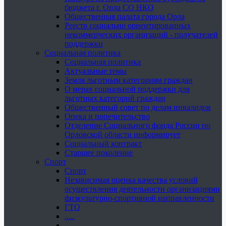
бюджета г. Орла СО НКО
Общественная палата города Орла
Реестр социально ориентированных
некоммерческих организаций - получателей
поддержки
Социальная политика
Социальная политика
Актуальные темы
Земля льготным категориям граждан
О мерах социальной поддержки для
льготных категорий граждан
Общественный совет по делам инвалидов
Опека и попечительство
Отделение Социального фонда России по
Орловской области информирует
Социальный контракт
Старшее поколение
Спорт
Спорт
Независимая оценка качества условий
осуществления деятельности организациями
физкультурно-спортивной направленности
ГТО
.....
......