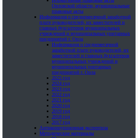
Нормативные правовые акты
Орловской области, муниципальные
правовые акты
Информация о среднемесячной заработной
плате руководителей, их заместителей и
главных бухгалтеров муниципальных
учреждений и муниципальных унитарных
предприятий г. Орла
Информация о среднемесячной
заработной плате руководителей, их
заместителей и главных бухгалтеров
муниципальных учреждений и
муниципальных унитарных
предприятий г. Орла
2025 год
2024 год
2023 год
2022 год
2021 год
2020 год
2019 год
2018 год
2017 год
Антикоррупционная экспертиза
Методические материалы