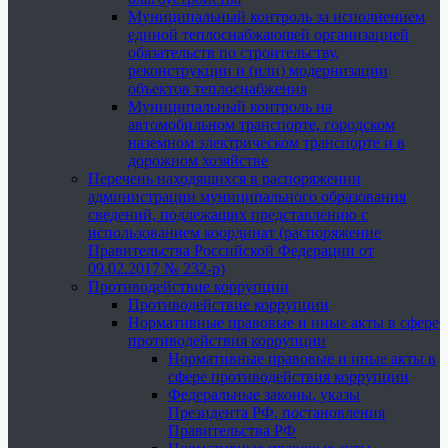
Муниципальный контроль за исполнением
единой теплоснабжающей организацией
обязательств по строительству,
реконструкции и (или) модернизации
объектов теплоснабжения
Муниципальный контроль на
автомобильном транспорте, городском
наземном электрическом транспорте и в
дорожном хозяйстве
Перечень находящихся в распоряжении
администрации муниципального образования
сведений, подлежащих представлению с
использованием координат (распоряжение
Правительства Российской Федерации от
09.02.2017 № 232-р)
Противодействие коррупции
Противодействие коррупции
Нормативные правовые и иные акты в сфере
противодействия коррупции
Нормативные правовые и иные акты в
сфере противодействия коррупции
Федеральные законы, указы
Президента РФ, постановления
Правительства РФ