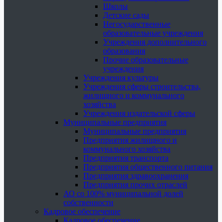
Школы
Детские сады
Негосударственные
образовательные учреждения
Учреждения дополнительного
образования
Прочие образовательные
учреждения
Учреждения культуры
Учреждения сферы строительства,
жилищного и коммунального
хозяйства
Учреждения издательской сферы
Муниципальные предприятия
Муниципальные предприятия
Предприятия жилищного и
коммунального хозяйства
Предприятия транспорта
Предприятия общественного питания
Предприятия здравоохранения
Предприятия прочих отраслей
АО со 100% муниципальной долей
собственности
Кадровое обеспечение
Кадровое обеспечение