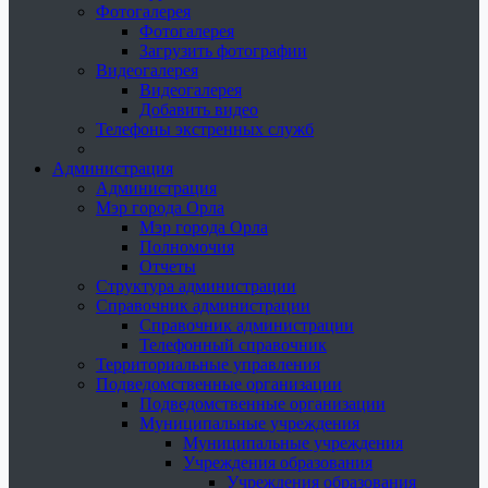
Фотогалерея
Фотогалерея
Загрузить фотографии
Видеогалерея
Видеогалерея
Добавить видео
Телефоны экстренных служб
Администрация
Администрация
Мэр города Орла
Мэр города Орла
Полномочия
Отчеты
Структура администрации
Справочник администрации
Справочник администрации
Телефонный справочник
Территориальные управления
Подведомственные организации
Подведомственные организации
Муниципальные учреждения
Муниципальные учреждения
Учреждения образования
Учреждения образования