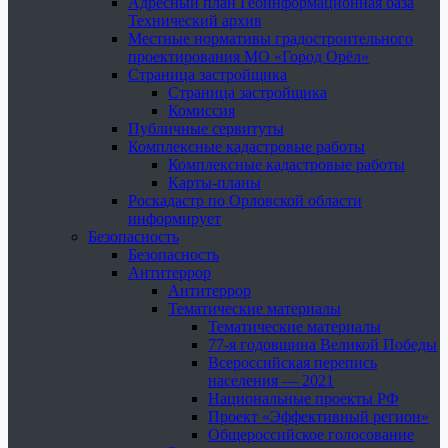
Адресный план Геоинформационная база
Технический архив
Местные нормативы градостроительного
проектирования МО «Город Орёл»
Страница застройщика
Страница застройщика
Комиссия
Публичные сервитуты
Комплексные кадастровые работы
Комплексные кадастровые работы
Карты-планы
Роскадастр по Орловской области
информирует
Безопасность
Безопасность
Антитеррор
Антитеррор
Тематические материалы
Тематические материалы
77-я годовщина Великой Победы
Всероссийская перепись
населения — 2021
Национальные проекты РФ
Проект «Эффективный регион»
Общероссийское голосование