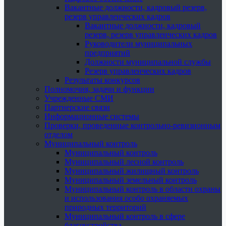
Вакантные должности, кадровый резерв,
резерв управленческих кадров
Вакантные должности, кадровый
резерв, резерв управленческих кадров
Руководители муниципальных
предприятий
Должности муниципальной службы
Резерв управленческих кадров
Результаты конкурсов
Полномочия, задачи и функции
Учрежденные СМИ
Партнерские связи
Информационные системы
Проверки, проведенные контрольно-ревизионным
отделом
Муниципальный контроль
Муниципальный контроль
Муниципальный лесной контроль
Муниципальный жилищный контроль
Муниципальный земельный контроль
Муниципальный контроль в области охраны
и использования особо охраняемых
природных территорий
Муниципальный контроль в сфере
благоустройства