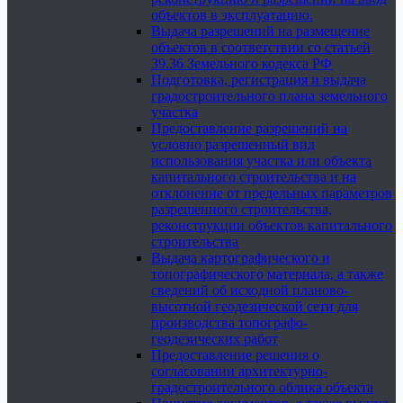
объектов в эксплуатацию.
Выдача разрешений на размещение
объектов в соответствии со статьей
39.36 Земельного кодекса РФ
Подготовка, регистрация и выдача
градостроительного плана земельного
участка
Предоставление разрешений на
условно разрешенный вид
использования участка или объекта
капитального строительства и на
отклонение от предельных параметров
разрешенного строительства,
реконструкции объектов капитального
строительства
Выдача картографического и
топографического материала, а также
сведений об исходной планово-
высотной геодезической сети для
производства топографо-
геодезических работ
Предоставление решения о
согласовании архитектурно-
градостроительного облика объекта