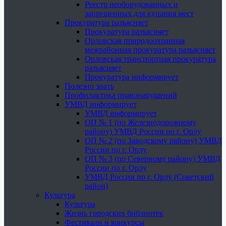
Реестр необорудованных и
запрещенных для купания мест
Прокуратура разъясняет
Прокуратура разъясняет
Орловская природоохранная
межрайонная прокуратура разъясняет
Орловская транспортная прокуратура
разъясняет
Прокуратура информирует
Полезно знать
Профилактика правонарушений
УМВД информирует
УМВД информирует
ОП № 1 (по Железнодорожному
району) УМВД России по г. Орлу
ОП № 2 (по Заводскому району) УМВД
России по г. Орлу
ОП № 3 (по Северному району) УМВД
России по г. Орлу
УМВД России по г. Орлу (Советский
район)
Культура
Культура
Жизнь городских библиотек
Фестивали и конкурсы