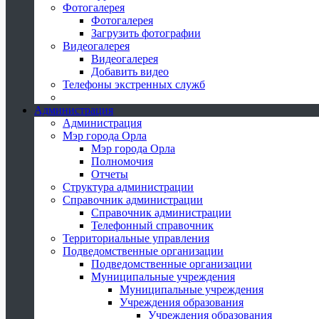
Фотогалерея
Фотогалерея
Загрузить фотографии
Видеогалерея
Видеогалерея
Добавить видео
Телефоны экстренных служб
Администрация
Администрация
Мэр города Орла
Мэр города Орла
Полномочия
Отчеты
Структура администрации
Справочник администрации
Справочник администрации
Телефонный справочник
Территориальные управления
Подведомственные организации
Подведомственные организации
Муниципальные учреждения
Муниципальные учреждения
Учреждения образования
Учреждения образования