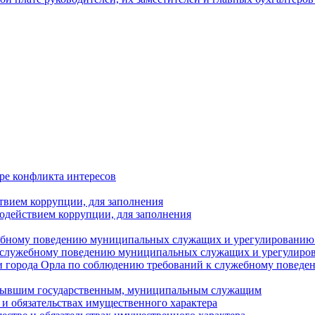
ре конфликта интересов
твием коррупции, для заполнения
одействием коррупции, для заполнения
ебному поведению муниципальных служащих и урегулированию 
 служебному поведению муниципальных служащих и урегулиро
 города Орла по соблюдению требований к служебному повед
с бывшим государственным, муниципальным служащим
е и обязательствах имущественного характера