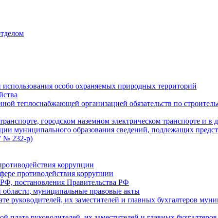
отделом
 использования особо охраняемых природных территорий
йства
ой теплоснабжающей организацией обязательств по строительс
ранспорте, городском наземном электрическом транспорте и в 
ции муниципального образования сведений, подлежащих предст
 № 232-р)
противодействия коррупции
фере противодействия коррупции
 РФ, постановления Правительства РФ
 области, муниципальные правовые акты
ате руководителей, их заместителей и главных бухгалтеров м
ой плате руководителей, их заместителей и главных бухгалте