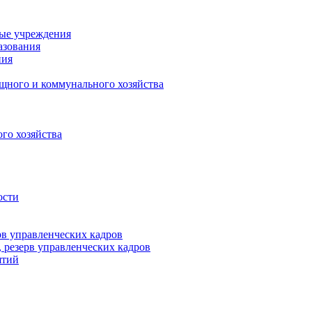
ные учреждения
азования
ния
щного и коммунального хозяйства
го хозяйства
ости
рв управленческих кадров
 резерв управленческих кадров
ятий