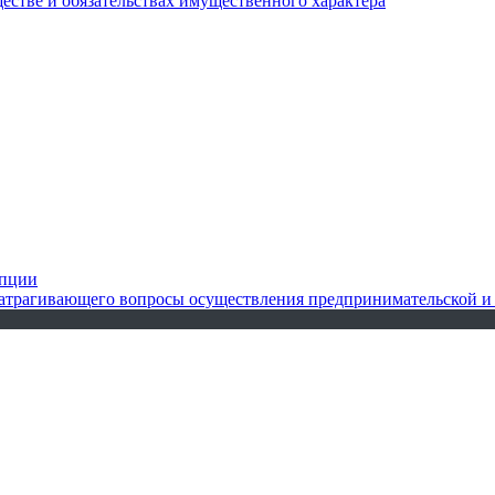
ществе и обязательствах имущественного характера
упции
 затрагивающего вопросы осуществления предпринимательской и