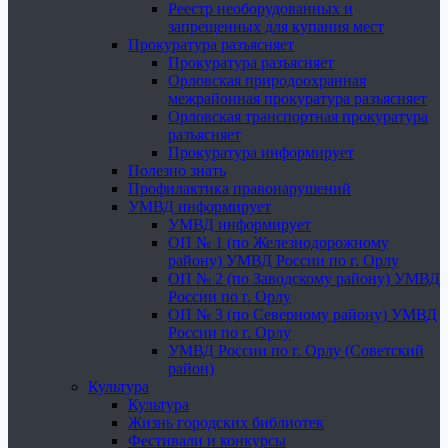
Реестр необорудованных и
запрещенных для купания мест
Прокуратура разъясняет
Прокуратура разъясняет
Орловская природоохранная
межрайонная прокуратура разъясняет
Орловская транспортная прокуратура
разъясняет
Прокуратура информирует
Полезно знать
Профилактика правонарушений
УМВД информирует
УМВД информирует
ОП № 1 (по Железнодорожному
району) УМВД России по г. Орлу
ОП № 2 (по Заводскому району) УМВД
России по г. Орлу
ОП № 3 (по Северному району) УМВД
России по г. Орлу
УМВД России по г. Орлу (Советский
район)
Культура
Культура
Жизнь городских библиотек
Фестивали и конкурсы