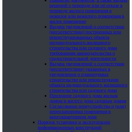
Принятие документов, а также выдача
решений о переводе или об отказе в
переводе жилого помещения в
нежилое или нежилого помещения в
жилое помещение
Выдача уведомлений о соответствии
(несоответствии) построенных или
реконструированных объекта
индивидуального жилищного
строительства или садового дома
требованиям законодательства о
градостроительной деятельности
Выдача уведомлений о соответствии
(несоответствии) указанных в
уведомлении о планируемых
строительстве или реконструкции
объекта индивидуального жилищного
строительства или садового дома
Признание садового дома жилым
домом и жилого дома садовым домом
Согласование переустройства и (или)
перепланировки помещения в
многоквартирном доме
Порядок установки и эксплуатации
информационных конструкций