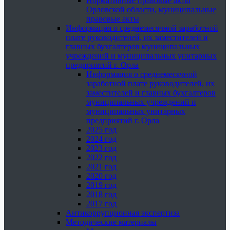
Нормативные правовые акты
Орловской области, муниципальные
правовые акты
Информация о среднемесячной заработной
плате руководителей, их заместителей и
главных бухгалтеров муниципальных
учреждений и муниципальных унитарных
предприятий г. Орла
Информация о среднемесячной
заработной плате руководителей, их
заместителей и главных бухгалтеров
муниципальных учреждений и
муниципальных унитарных
предприятий г. Орла
2025 год
2024 год
2023 год
2022 год
2021 год
2020 год
2019 год
2018 год
2017 год
Антикоррупционная экспертиза
Методические материалы