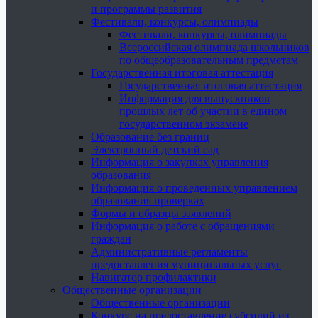
и программы развития
Фестивали, конкурсы, олимпиады
Фестивали, конкурсы, олимпиады
Всероссийская олимпиада школьников
по общеобразовательным предметам
Государственная итоговая аттестация
Государственная итоговая аттестация
Информация для выпускников
прошлых лет об участии в едином
государственном экзамене
Образование без границ
Электронный детский сад
Информация о закупках управления
образования
Информация о проведенных управлением
образования проверках
Формы и образцы заявлений
Информация о работе с обращениями
граждан
Административные регламенты
предоставления муниципальных услуг
Навигатор профилактики
Общественные организации
Общественные организации
Конкурс на предоставление субсидий из