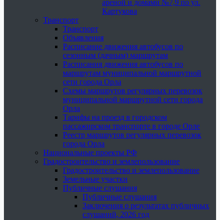
ареной и домами №7,9 по ул.
Картукова
Транспорт
Транспорт
Объявления
Расписание движения автобусов по
сезонным (дачным) маршрутам
Расписания движения автобусов по
маршрутам муниципальной маршрутной
сети города Орла
Схемы маршрутов регулярных перевозок
муниципальной маршрутной сети города
Орла
Тарифы на проезд в городском
пассажирском транспорте в городе Орле
Реестр маршрутов регулярных перевозок
города Орла
Национальные проекты РФ
Градостроительство и землепользование
Градостроительство и землепользование
Земельные участки
Публичные слушания
Публичные слушания
Заключения о результатах публичных
слушаний, 2026 год