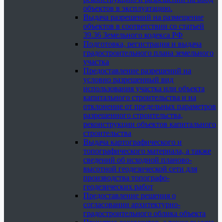
объектов в эксплуатацию.
Выдача разрешений на размещение
объектов в соответствии со статьей
39.36 Земельного кодекса РФ
Подготовка, регистрация и выдача
градостроительного плана земельного
участка
Предоставление разрешений на
условно разрешенный вид
использования участка или объекта
капитального строительства и на
отклонение от предельных параметров
разрешенного строительства,
реконструкции объектов капитального
строительства
Выдача картографического и
топографического материала, а также
сведений об исходной планово-
высотной геодезической сети для
производства топографо-
геодезических работ
Предоставление решения о
согласовании архитектурно-
градостроительного облика объекта