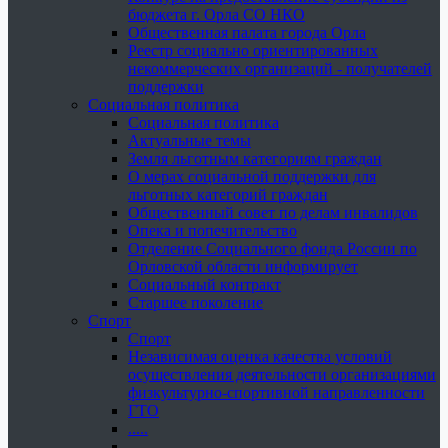
бюджета г. Орла СО НКО
Общественная палата города Орла
Реестр социально ориентированных
некоммерческих организаций - получателей
поддержки
Социальная политика
Социальная политика
Актуальные темы
Земля льготным категориям граждан
О мерах социальной поддержки для
льготных категорий граждан
Общественный совет по делам инвалидов
Опека и попечительство
Отделение Социального фонда России по
Орловской области информирует
Социальный контракт
Старшее поколение
Спорт
Спорт
Независимая оценка качества условий
осуществления деятельности организациями
физкультурно-спортивной направленности
ГТО
.....
......