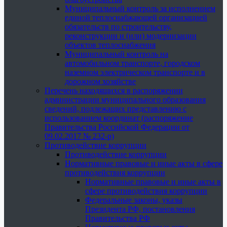
Муниципальный контроль за исполнением
единой теплоснабжающей организацией
обязательств по строительству,
реконструкции и (или) модернизации
объектов теплоснабжения
Муниципальный контроль на
автомобильном транспорте, городском
наземном электрическом транспорте и в
дорожном хозяйстве
Перечень находящихся в распоряжении
администрации муниципального образования
сведений, подлежащих представлению с
использованием координат (распоряжение
Правительства Российской Федерации от
09.02.2017 № 232-р)
Противодействие коррупции
Противодействие коррупции
Нормативные правовые и иные акты в сфере
противодействия коррупции
Нормативные правовые и иные акты в
сфере противодействия коррупции
Федеральные законы, указы
Президента РФ, постановления
Правительства РФ