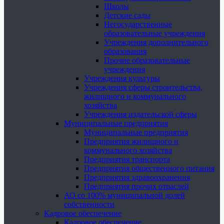
Школы
Детские сады
Негосударственные
образовательные учреждения
Учреждения дополнительного
образования
Прочие образовательные
учреждения
Учреждения культуры
Учреждения сферы строительства,
жилищного и коммунального
хозяйства
Учреждения издательской сферы
Муниципальные предприятия
Муниципальные предприятия
Предприятия жилищного и
коммунального хозяйства
Предприятия транспорта
Предприятия общественного питания
Предприятия здравоохранения
Предприятия прочих отраслей
АО со 100% муниципальной долей
собственности
Кадровое обеспечение
Кадровое обеспечение