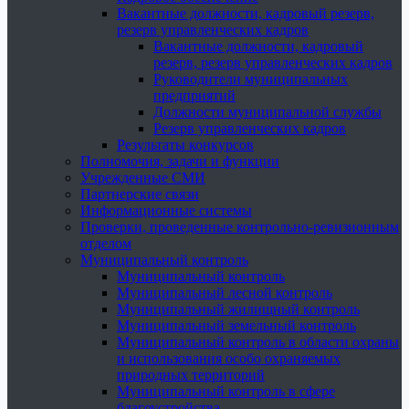
Вакантные должности, кадровый резерв,
резерв управленческих кадров
Вакантные должности, кадровый
резерв, резерв управленческих кадров
Руководители муниципальных
предприятий
Должности муниципальной службы
Резерв управленческих кадров
Результаты конкурсов
Полномочия, задачи и функции
Учрежденные СМИ
Партнерские связи
Информационные системы
Проверки, проведенные контрольно-ревизионным
отделом
Муниципальный контроль
Муниципальный контроль
Муниципальный лесной контроль
Муниципальный жилищный контроль
Муниципальный земельный контроль
Муниципальный контроль в области охраны
и использования особо охраняемых
природных территорий
Муниципальный контроль в сфере
благоустройства