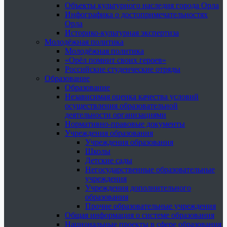
Объекты культурного наследия города Орла
Инфографика о достопримечательностях
Орла
Историко-культурная экспертиза
Молодёжная политика
Молодёжная политика
«Орёл помнит своих героев»
Российские студенческие отряды
Образование
Образование
Независимая оценка качества условий
осуществления образовательной
деятельности организациями
Нормативно-правовые документы
Учреждения образования
Учреждения образования
Школы
Детские сады
Негосударственные образовательные
учреждения
Учреждения дополнительного
образования
Прочие образовательные учреждения
Общая информация о системе образования
Национальные проекты в сфере образования