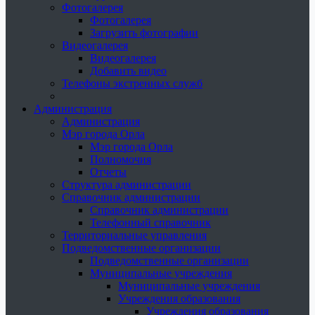
Фотогалерея
Фотогалерея
Загрузить фотографии
Видеогалерея
Видеогалерея
Добавить видео
Телефоны экстренных служб
Администрация
Администрация
Мэр города Орла
Мэр города Орла
Полномочия
Отчеты
Структура администрации
Справочник администрации
Справочник администрации
Телефонный справочник
Территориальные управления
Подведомственные организации
Подведомственные организации
Муниципальные учреждения
Муниципальные учреждения
Учреждения образования
Учреждения образования