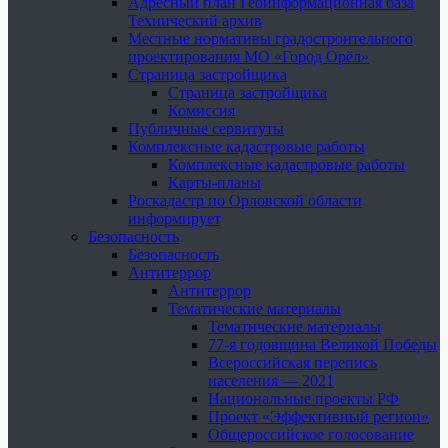
Адресный план Геоинформационная база
Технический архив
Местные нормативы градостроительного
проектирования МО «Город Орёл»
Страница застройщика
Страница застройщика
Комиссия
Публичные сервитуты
Комплексные кадастровые работы
Комплексные кадастровые работы
Карты-планы
Роскадастр по Орловской области
информирует
Безопасность
Безопасность
Антитеррор
Антитеррор
Тематические материалы
Тематические материалы
77-я годовщина Великой Победы
Всероссийская перепись
населения — 2021
Национальные проекты РФ
Проект «Эффективный регион»
Общероссийское голосование