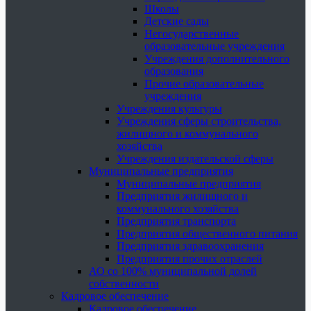
Школы
Детские сады
Негосударственные
образовательные учреждения
Учреждения дополнительного
образования
Прочие образовательные
учреждения
Учреждения культуры
Учреждения сферы строительства,
жилищного и коммунального
хозяйства
Учреждения издательской сферы
Муниципальные предприятия
Муниципальные предприятия
Предприятия жилищного и
коммунального хозяйства
Предприятия транспорта
Предприятия общественного питания
Предприятия здравоохранения
Предприятия прочих отраслей
АО со 100% муниципальной долей
собственности
Кадровое обеспечение
Кадровое обеспечение