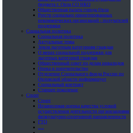
бюджета г. Орла СО НКО
Общественная палата города Орла
Реестр социально ориентированных
некоммерческих организаций - получателей
поддержки
Социальная политика
Социальная политика
Актуальные темы
Земля льготным категориям граждан
О мерах социальной поддержки для
льготных категорий граждан
Общественный совет по делам инвалидов
Опека и попечительство
Отделение Социального фонда России по
Орловской области информирует
Социальный контракт
Старшее поколение
Спорт
Спорт
Независимая оценка качества условий
осуществления деятельности организациями
физкультурно-спортивной направленности
ГТО
.....
......