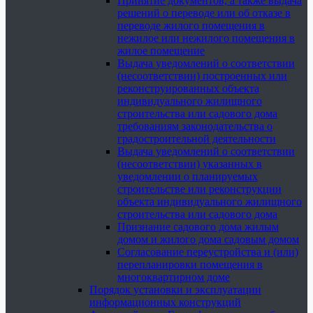
Принятие документов, а также выдача
решений о переводе или об отказе в
переводе жилого помещения в
нежилое или нежилого помещения в
жилое помещение
Выдача уведомлений о соответствии
(несоответствии) построенных или
реконструированных объекта
индивидуального жилищного
строительства или садового дома
требованиям законодательства о
градостроительной деятельности
Выдача уведомлений о соответствии
(несоответствии) указанных в
уведомлении о планируемых
строительстве или реконструкции
объекта индивидуального жилищного
строительства или садового дома
Признание садового дома жилым
домом и жилого дома садовым домом
Согласование переустройства и (или)
перепланировки помещения в
многоквартирном доме
Порядок установки и эксплуатации
информационных конструкций