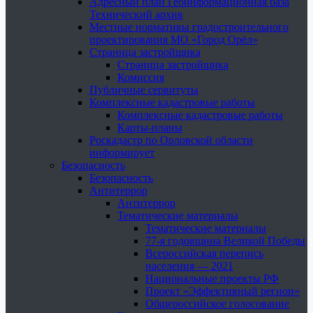
Адресный план Геоинформационная база
Технический архив
Местные нормативы градостроительного
проектирования МО «Город Орёл»
Страница застройщика
Страница застройщика
Комиссия
Публичные сервитуты
Комплексные кадастровые работы
Комплексные кадастровые работы
Карты-планы
Роскадастр по Орловской области
информирует
Безопасность
Безопасность
Антитеррор
Антитеррор
Тематические материалы
Тематические материалы
77-я годовщина Великой Победы
Всероссийская перепись
населения — 2021
Национальные проекты РФ
Проект «Эффективный регион»
Общероссийское голосование