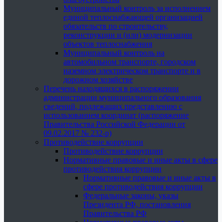
Муниципальный контроль за исполнением
единой теплоснабжающей организацией
обязательств по строительству,
реконструкции и (или) модернизации
объектов теплоснабжения
Муниципальный контроль на
автомобильном транспорте, городском
наземном электрическом транспорте и в
дорожном хозяйстве
Перечень находящихся в распоряжении
администрации муниципального образования
сведений, подлежащих представлению с
использованием координат (распоряжение
Правительства Российской Федерации от
09.02.2017 № 232-р)
Противодействие коррупции
Противодействие коррупции
Нормативные правовые и иные акты в сфере
противодействия коррупции
Нормативные правовые и иные акты в
сфере противодействия коррупции
Федеральные законы, указы
Президента РФ, постановления
Правительства РФ