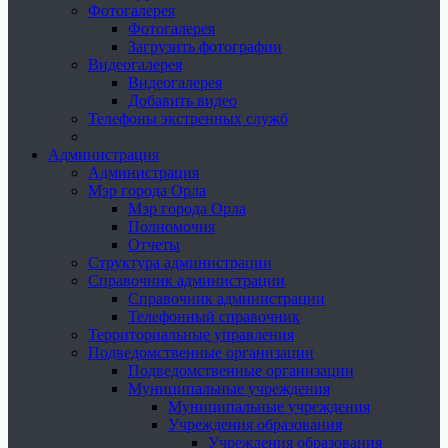
Фотогалерея
Фотогалерея
Загрузить фотографии
Видеогалерея
Видеогалерея
Добавить видео
Телефоны экстренных служб
Администрация
Администрация
Мэр города Орла
Мэр города Орла
Полномочия
Отчеты
Структура администрации
Справочник администрации
Справочник администрации
Телефонный справочник
Территориальные управления
Подведомственные организации
Подведомственные организации
Муниципальные учреждения
Муниципальные учреждения
Учреждения образования
Учреждения образования