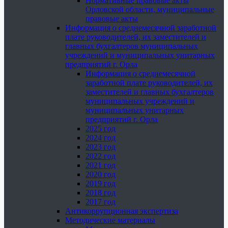
Нормативные правовые акты
Орловской области, муниципальные
правовые акты
Информация о среднемесячной заработной
плате руководителей, их заместителей и
главных бухгалтеров муниципальных
учреждений и муниципальных унитарных
предприятий г. Орла
Информация о среднемесячной
заработной плате руководителей, их
заместителей и главных бухгалтеров
муниципальных учреждений и
муниципальных унитарных
предприятий г. Орла
2025 год
2024 год
2023 год
2022 год
2021 год
2020 год
2019 год
2018 год
2017 год
Антикоррупционная экспертиза
Методические материалы