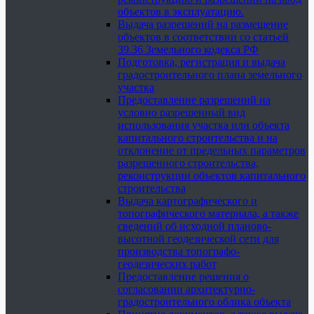
объектов в эксплуатацию.
Выдача разрешений на размещение
объектов в соответствии со статьей
39.36 Земельного кодекса РФ
Подготовка, регистрация и выдача
градостроительного плана земельного
участка
Предоставление разрешений на
условно разрешенный вид
использования участка или объекта
капитального строительства и на
отклонение от предельных параметров
разрешенного строительства,
реконструкции объектов капитального
строительства
Выдача картографического и
топографического материала, а также
сведений об исходной планово-
высотной геодезической сети для
производства топографо-
геодезических работ
Предоставление решения о
согласовании архитектурно-
градостроительного облика объекта