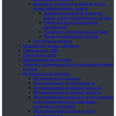
Вакантные должности, кадровый резерв,
резерв управленческих кадров
Вакантные должности, кадровый
резерв, резерв управленческих кадров
Руководители муниципальных
предприятий
Должности муниципальной службы
Резерв управленческих кадров
Результаты конкурсов
Полномочия, задачи и функции
Учрежденные СМИ
Партнерские связи
Информационные системы
Проверки, проведенные контрольно-ревизионным
отделом
Муниципальный контроль
Муниципальный контроль
Муниципальный лесной контроль
Муниципальный жилищный контроль
Муниципальный земельный контроль
Муниципальный контроль в области охраны
и использования особо охраняемых
природных территорий
Муниципальный контроль в сфере
благоустройства