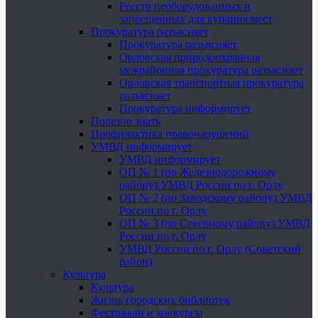
Реестр необорудованных и
запрещенных для купания мест
Прокуратура разъясняет
Прокуратура разъясняет
Орловская природоохранная
межрайонная прокуратура разъясняет
Орловская транспортная прокуратура
разъясняет
Прокуратура информирует
Полезно знать
Профилактика правонарушений
УМВД информирует
УМВД информирует
ОП № 1 (по Железнодорожному
району) УМВД России по г. Орлу
ОП № 2 (по Заводскому району) УМВД
России по г. Орлу
ОП № 3 (по Северному району) УМВД
России по г. Орлу
УМВД России по г. Орлу (Советский
район)
Культура
Культура
Жизнь городских библиотек
Фестивали и конкурсы