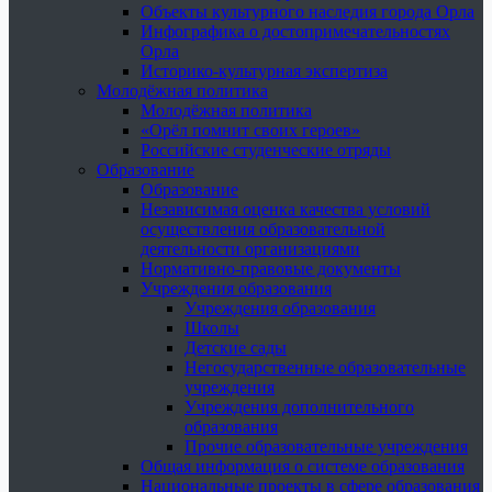
Объекты культурного наследия города Орла
Инфографика о достопримечательностях
Орла
Историко-культурная экспертиза
Молодёжная политика
Молодёжная политика
«Орёл помнит своих героев»
Российские студенческие отряды
Образование
Образование
Независимая оценка качества условий
осуществления образовательной
деятельности организациями
Нормативно-правовые документы
Учреждения образования
Учреждения образования
Школы
Детские сады
Негосударственные образовательные
учреждения
Учреждения дополнительного
образования
Прочие образовательные учреждения
Общая информация о системе образования
Национальные проекты в сфере образования