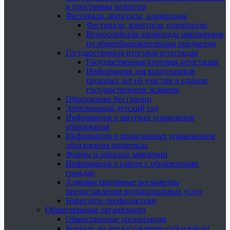
и программы развития
Фестивали, конкурсы, олимпиады
Фестивали, конкурсы, олимпиады
Всероссийская олимпиада школьников
по общеобразовательным предметам
Государственная итоговая аттестация
Государственная итоговая аттестация
Информация для выпускников
прошлых лет об участии в едином
государственном экзамене
Образование без границ
Электронный детский сад
Информация о закупках управления
образования
Информация о проведенных управлением
образования проверках
Формы и образцы заявлений
Информация о работе с обращениями
граждан
Административные регламенты
предоставления муниципальных услуг
Навигатор профилактики
Общественные организации
Общественные организации
Конкурс на предоставление субсидий из