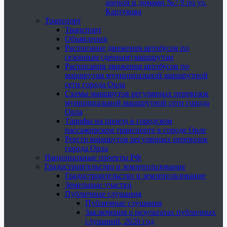
ареной и домами №7,9 по ул.
Картукова
Транспорт
Транспорт
Объявления
Расписание движения автобусов по
сезонным (дачным) маршрутам
Расписания движения автобусов по
маршрутам муниципальной маршрутной
сети города Орла
Схемы маршрутов регулярных перевозок
муниципальной маршрутной сети города
Орла
Тарифы на проезд в городском
пассажирском транспорте в городе Орле
Реестр маршрутов регулярных перевозок
города Орла
Национальные проекты РФ
Градостроительство и землепользование
Градостроительство и землепользование
Земельные участки
Публичные слушания
Публичные слушания
Заключения о результатах публичных
слушаний, 2026 год