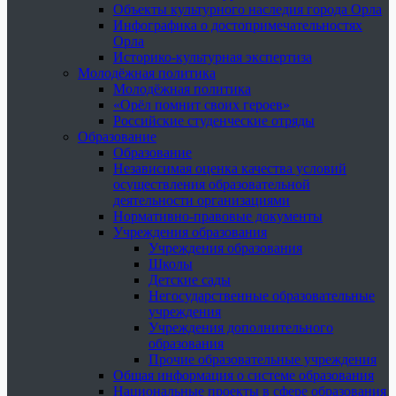
Объекты культурного наследия города Орла
Инфографика о достопримечательностях
Орла
Историко-культурная экспертиза
Молодёжная политика
Молодёжная политика
«Орёл помнит своих героев»
Российские студенческие отряды
Образование
Образование
Независимая оценка качества условий
осуществления образовательной
деятельности организациями
Нормативно-правовые документы
Учреждения образования
Учреждения образования
Школы
Детские сады
Негосударственные образовательные
учреждения
Учреждения дополнительного
образования
Прочие образовательные учреждения
Общая информация о системе образования
Национальные проекты в сфере образования