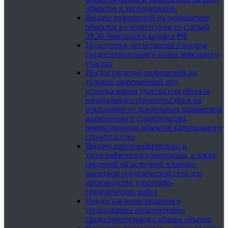
объектов в эксплуатацию.
Выдача разрешений на размещение
объектов в соответствии со статьей
39.36 Земельного кодекса РФ
Подготовка, регистрация и выдача
градостроительного плана земельного
участка
Предоставление разрешений на
условно разрешенный вид
использования участка или объекта
капитального строительства и на
отклонение от предельных параметров
разрешенного строительства,
реконструкции объектов капитального
строительства
Выдача картографического и
топографического материала, а также
сведений об исходной планово-
высотной геодезической сети для
производства топографо-
геодезических работ
Предоставление решения о
согласовании архитектурно-
градостроительного облика объекта