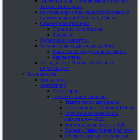
Адресный план Геоинформационная база
Технический архив
Местные нормативы градостроительного
проектирования МО «Город Орёл»
Страница застройщика
Страница застройщика
Комиссия
Публичные сервитуты
Комплексные кадастровые работы
Комплексные кадастровые работы
Карты-планы
Роскадастр по Орловской области
информирует
Безопасность
Безопасность
Антитеррор
Антитеррор
Тематические материалы
Тематические материалы
77-я годовщина Великой Победы
Всероссийская перепись
населения — 2021
Национальные проекты РФ
Проект «Эффективный регион»
Общероссийское голосование