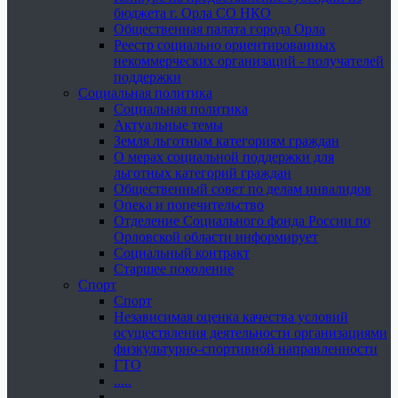
бюджета г. Орла СО НКО
Общественная палата города Орла
Реестр социально ориентированных
некоммерческих организаций - получателей
поддержки
Социальная политика
Социальная политика
Актуальные темы
Земля льготным категориям граждан
О мерах социальной поддержки для
льготных категорий граждан
Общественный совет по делам инвалидов
Опека и попечительство
Отделение Социального фонда России по
Орловской области информирует
Социальный контракт
Старшее поколение
Спорт
Спорт
Независимая оценка качества условий
осуществления деятельности организациями
физкультурно-спортивной направленности
ГТО
.....
......