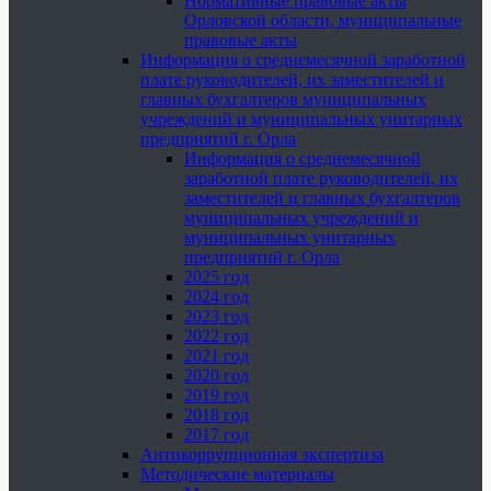
Нормативные правовые акты
Орловской области, муниципальные
правовые акты
Информация о среднемесячной заработной
плате руководителей, их заместителей и
главных бухгалтеров муниципальных
учреждений и муниципальных унитарных
предприятий г. Орла
Информация о среднемесячной
заработной плате руководителей, их
заместителей и главных бухгалтеров
муниципальных учреждений и
муниципальных унитарных
предприятий г. Орла
2025 год
2024 год
2023 год
2022 год
2021 год
2020 год
2019 год
2018 год
2017 год
Антикоррупционная экспертиза
Методические материалы