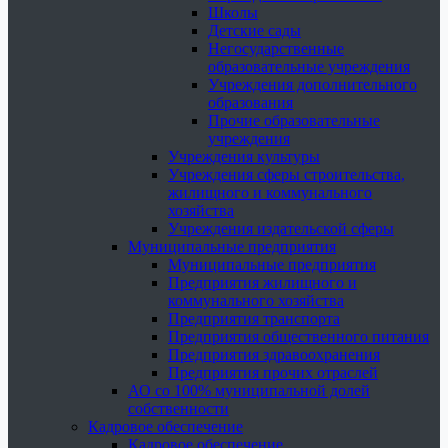
Школы
Детские сады
Негосударственные
образовательные учреждения
Учреждения дополнительного
образования
Прочие образовательные
учреждения
Учреждения культуры
Учреждения сферы строительства,
жилищного и коммунального
хозяйства
Учреждения издательской сферы
Муниципальные предприятия
Муниципальные предприятия
Предприятия жилищного и
коммунального хозяйства
Предприятия транспорта
Предприятия общественного питания
Предприятия здравоохранения
Предприятия прочих отраслей
АО со 100% муниципальной долей
собственности
Кадровое обеспечение
Кадровое обеспечение