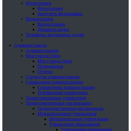
Фотогалерея
Фотогалерея
Загрузить фотографии
Видеогалерея
Видеогалерея
Добавить видео
Телефоны экстренных служб
Администрация
Администрация
Мэр города Орла
Мэр города Орла
Полномочия
Отчеты
Структура администрации
Справочник администрации
Справочник администрации
Телефонный справочник
Территориальные управления
Подведомственные организации
Подведомственные организации
Муниципальные учреждения
Муниципальные учреждения
Учреждения образования
Учреждения образования