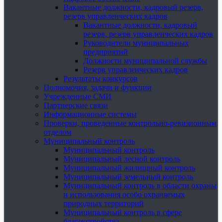
Вакантные должности, кадровый резерв,
резерв управленческих кадров
Вакантные должности, кадровый
резерв, резерв управленческих кадров
Руководители муниципальных
предприятий
Должности муниципальной службы
Резерв управленческих кадров
Результаты конкурсов
Полномочия, задачи и функции
Учрежденные СМИ
Партнерские связи
Информационные системы
Проверки, проведенные контрольно-ревизионным
отделом
Муниципальный контроль
Муниципальный контроль
Муниципальный лесной контроль
Муниципальный жилищный контроль
Муниципальный земельный контроль
Муниципальный контроль в области охраны
и использования особо охраняемых
природных территорий
Муниципальный контроль в сфере
благоустройства