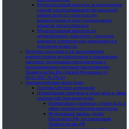
Муниципальный контроль за исполнением
единой теплоснабжающей организацией
обязательств по строительству,
реконструкции и (или) модернизации
объектов теплоснабжения
Муниципальный контроль на
автомобильном транспорте, городском
наземном электрическом транспорте и в
дорожном хозяйстве
Перечень находящихся в распоряжении
администрации муниципального образования
сведений, подлежащих представлению с
использованием координат (распоряжение
Правительства Российской Федерации от
09.02.2017 № 232-р)
Противодействие коррупции
Противодействие коррупции
Нормативные правовые и иные акты в сфере
противодействия коррупции
Нормативные правовые и иные акты в
сфере противодействия коррупции
Федеральные законы, указы
Президента РФ, постановления
Правительства РФ