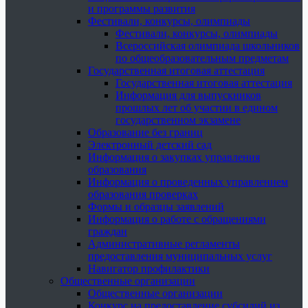
и программы развития
Фестивали, конкурсы, олимпиады
Фестивали, конкурсы, олимпиады
Всероссийская олимпиада школьников
по общеобразовательным предметам
Государственная итоговая аттестация
Государственная итоговая аттестация
Информация для выпускников
прошлых лет об участии в едином
государственном экзамене
Образование без границ
Электронный детский сад
Информация о закупках управления
образования
Информация о проведенных управлением
образования проверках
Формы и образцы заявлений
Информация о работе с обращениями
граждан
Административные регламенты
предоставления муниципальных услуг
Навигатор профилактики
Общественные организации
Общественные организации
Конкурс на предоставление субсидий из