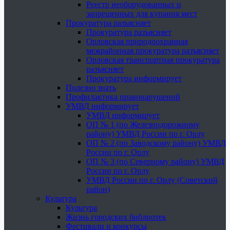
Реестр необорудованных и
запрещенных для купания мест
Прокуратура разъясняет
Прокуратура разъясняет
Орловская природоохранная
межрайонная прокуратура разъясняет
Орловская транспортная прокуратура
разъясняет
Прокуратура информирует
Полезно знать
Профилактика правонарушений
УМВД информирует
УМВД информирует
ОП № 1 (по Железнодорожному
району) УМВД России по г. Орлу
ОП № 2 (по Заводскому району) УМВД
России по г. Орлу
ОП № 3 (по Северному району) УМВД
России по г. Орлу
УМВД России по г. Орлу (Советский
район)
Культура
Культура
Жизнь городских библиотек
Фестивали и конкурсы