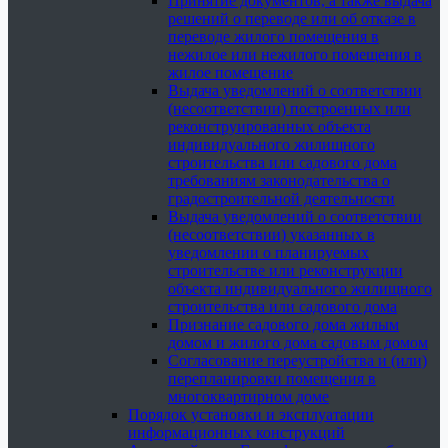
Принятие документов, а также выдача
решений о переводе или об отказе в
переводе жилого помещения в
нежилое или нежилого помещения в
жилое помещение
Выдача уведомлений о соответствии
(несоответствии) построенных или
реконструированных объекта
индивидуального жилищного
строительства или садового дома
требованиям законодательства о
градостроительной деятельности
Выдача уведомлений о соответствии
(несоответствии) указанных в
уведомлении о планируемых
строительстве или реконструкции
объекта индивидуального жилищного
строительства или садового дома
Признание садового дома жилым
домом и жилого дома садовым домом
Согласование переустройства и (или)
перепланировки помещения в
многоквартирном доме
Порядок установки и эксплуатации
информационных конструкций