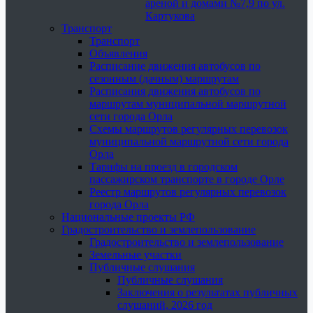
ареной и домами №7,9 по ул.
Картукова
Транспорт
Транспорт
Объявления
Расписание движения автобусов по
сезонным (дачным) маршрутам
Расписания движения автобусов по
маршрутам муниципальной маршрутной
сети города Орла
Схемы маршрутов регулярных перевозок
муниципальной маршрутной сети города
Орла
Тарифы на проезд в городском
пассажирском транспорте в городе Орле
Реестр маршрутов регулярных перевозок
города Орла
Национальные проекты РФ
Градостроительство и землепользование
Градостроительство и землепользование
Земельные участки
Публичные слушания
Публичные слушания
Заключения о результатах публичных
слушаний, 2026 год