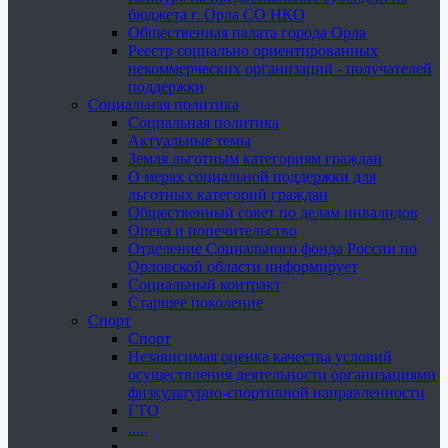
бюджета г. Орла СО НКО
Общественная палата города Орла
Реестр социально ориентированных
некоммерческих организаций - получателей
поддержки
Социальная политика
Социальная политика
Актуальные темы
Земля льготным категориям граждан
О мерах социальной поддержки для
льготных категорий граждан
Общественный совет по делам инвалидов
Опека и попечительство
Отделение Социального фонда России по
Орловской области информирует
Социальный контракт
Старшее поколение
Спорт
Спорт
Независимая оценка качества условий
осуществления деятельности организациями
физкультурно-спортивной направленности
ГТО
.....
......