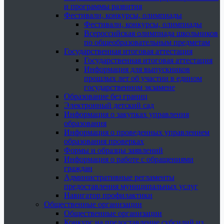
и программы развития
Фестивали, конкурсы, олимпиады
Фестивали, конкурсы, олимпиады
Всероссийская олимпиада школьников
по общеобразовательным предметам
Государственная итоговая аттестация
Государственная итоговая аттестация
Информация для выпускников
прошлых лет об участии в едином
государственном экзамене
Образование без границ
Электронный детский сад
Информация о закупках управления
образования
Информация о проведенных управлением
образования проверках
Формы и образцы заявлений
Информация о работе с обращениями
граждан
Административные регламенты
предоставления муниципальных услуг
Навигатор профилактики
Общественные организации
Общественные организации
Конкурс на предоставление субсидий из