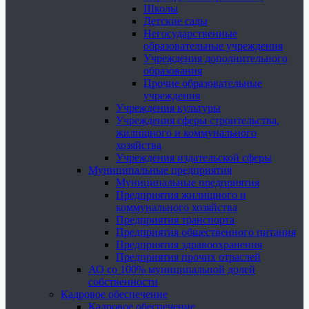
Школы
Детские сады
Негосударственные
образовательные учреждения
Учреждения дополнительного
образования
Прочие образовательные
учреждения
Учреждения культуры
Учреждения сферы строительства,
жилищного и коммунального
хозяйства
Учреждения издательской сферы
Муниципальные предприятия
Муниципальные предприятия
Предприятия жилищного и
коммунального хозяйства
Предприятия транспорта
Предприятия общественного питания
Предприятия здравоохранения
Предприятия прочих отраслей
АО со 100% муниципальной долей
собственности
Кадровое обеспечение
Кадровое обеспечение