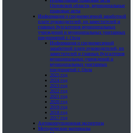
Нормативные правовые акты
Орловской области, муниципальные
правовые акты
Информация о среднемесячной заработной
плате руководителей, их заместителей и
главных бухгалтеров муниципальных
учреждений и муниципальных унитарных
предприятий г. Орла
Информация о среднемесячной
заработной плате руководителей, их
заместителей и главных бухгалтеров
муниципальных учреждений и
муниципальных унитарных
предприятий г. Орла
2025 год
2024 год
2023 год
2022 год
2021 год
2020 год
2019 год
2018 год
2017 год
Антикоррупционная экспертиза
Методические материалы