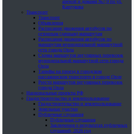
ареной и домами №7,9 по ул.
Картукова
Транспорт
Транспорт
Объявления
Расписание движения автобусов по
сезонным (дачным) маршрутам
Расписания движения автобусов по
маршрутам муниципальной маршрутной
сети города Орла
Схемы маршрутов регулярных перевозок
муниципальной маршрутной сети города
Орла
Тарифы на проезд в городском
пассажирском транспорте в городе Орле
Реестр маршрутов регулярных перевозок
города Орла
Национальные проекты РФ
Градостроительство и землепользование
Градостроительство и землепользование
Земельные участки
Публичные слушания
Публичные слушания
Заключения о результатах публичных
слушаний, 2026 год