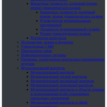
Вакантные должности, кадровый резерв,
резерв управленческих кадров
Вакантные должности, кадровый
резерв, резерв управленческих кадров
Руководители муниципальных
предприятий
Должности муниципальной службы
Резерв управленческих кадров
Результаты конкурсов
Полномочия, задачи и функции
Учрежденные СМИ
Партнерские связи
Информационные системы
Проверки, проведенные контрольно-ревизионным
отделом
Муниципальный контроль
Муниципальный контроль
Муниципальный лесной контроль
Муниципальный жилищный контроль
Муниципальный земельный контроль
Муниципальный контроль в области охраны
и использования особо охраняемых
природных территорий
Муниципальный контроль в сфере
благоустройства