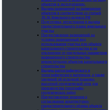
объектов в эксплуатацию.
Выдача разрешений на размещение
объектов в соответствии со статьей
39.36 Земельного кодекса РФ
Подготовка, регистрация и выдача
градостроительного плана земельного
участка
Предоставление разрешений на
условно разрешенный вид
использования участка или объекта
капитального строительства и на
отклонение от предельных параметров
разрешенного строительства,
реконструкции объектов капитального
строительства
Выдача картографического и
топографического материала, а также
сведений об исходной планово-
высотной геодезической сети для
производства топографо-
геодезических работ
Предоставление решения о
согласовании архитектурно-
градостроительного облика объекта