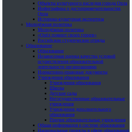
Объекты культурного наследия города Орла
Инфографика о достопримечательностях
Орла
Историко-культурная экспертиза
Молодёжная политика
Молодёжная политика
«Орёл помнит своих героев»
Российские студенческие отряды
Образование
Образование
Независимая оценка качества условий
осуществления образовательной
деятельности организациями
Нормативно-правовые документы
Учреждения образования
Учреждения образования
Школы
Детские сады
Негосударственные образовательные
учреждения
Учреждения дополнительного
образования
Прочие образовательные учреждения
Общая информация о системе образования
Национальные проекты в сфере образования