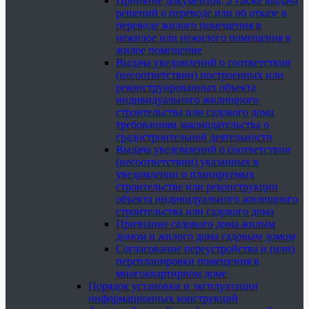
Принятие документов, а также выдача
решений о переводе или об отказе в
переводе жилого помещения в
нежилое или нежилого помещения в
жилое помещение
Выдача уведомлений о соответствии
(несоответствии) построенных или
реконструированных объекта
индивидуального жилищного
строительства или садового дома
требованиям законодательства о
градостроительной деятельности
Выдача уведомлений о соответствии
(несоответствии) указанных в
уведомлении о планируемых
строительстве или реконструкции
объекта индивидуального жилищного
строительства или садового дома
Признание садового дома жилым
домом и жилого дома садовым домом
Согласование переустройства и (или)
перепланировки помещения в
многоквартирном доме
Порядок установки и эксплуатации
информационных конструкций