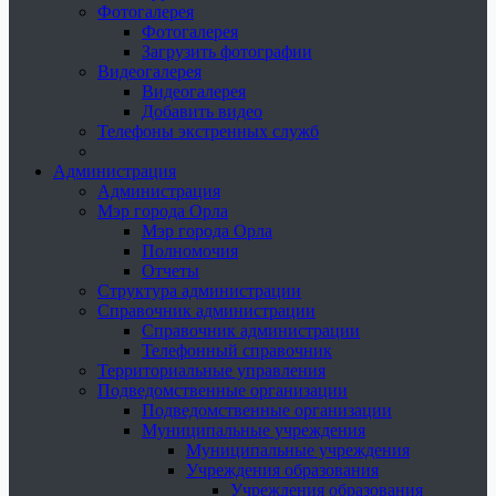
Фотогалерея
Фотогалерея
Загрузить фотографии
Видеогалерея
Видеогалерея
Добавить видео
Телефоны экстренных служб
Администрация
Администрация
Мэр города Орла
Мэр города Орла
Полномочия
Отчеты
Структура администрации
Справочник администрации
Справочник администрации
Телефонный справочник
Территориальные управления
Подведомственные организации
Подведомственные организации
Муниципальные учреждения
Муниципальные учреждения
Учреждения образования
Учреждения образования