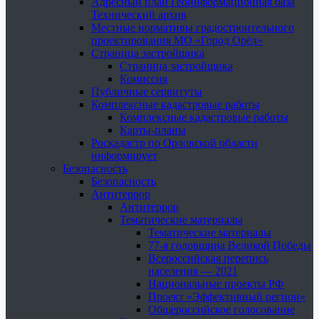
Адресный план Геоинформационная база
Технический архив
Местные нормативы градостроительного
проектирования МО «Город Орёл»
Страница застройщика
Страница застройщика
Комиссия
Публичные сервитуты
Комплексные кадастровые работы
Комплексные кадастровые работы
Карты-планы
Роскадастр по Орловской области
информирует
Безопасность
Безопасность
Антитеррор
Антитеррор
Тематические материалы
Тематические материалы
77-я годовщина Великой Победы
Всероссийская перепись
населения — 2021
Национальные проекты РФ
Проект «Эффективный регион»
Общероссийское голосование