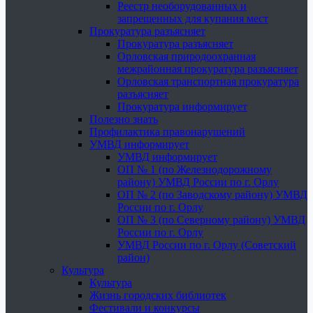
Реестр необорудованных и
запрещенных для купания мест
Прокуратура разъясняет
Прокуратура разъясняет
Орловская природоохранная
межрайонная прокуратура разъясняет
Орловская транспортная прокуратура
разъясняет
Прокуратура информирует
Полезно знать
Профилактика правонарушений
УМВД информирует
УМВД информирует
ОП № 1 (по Железнодорожному
району) УМВД России по г. Орлу
ОП № 2 (по Заводскому району) УМВД
России по г. Орлу
ОП № 3 (по Северному району) УМВД
России по г. Орлу
УМВД России по г. Орлу (Советский
район)
Культура
Культура
Жизнь городских библиотек
Фестивали и конкурсы