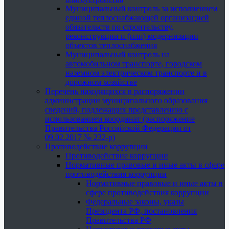
Муниципальный контроль за исполнением
единой теплоснабжающей организацией
обязательств по строительству,
реконструкции и (или) модернизации
объектов теплоснабжения
Муниципальный контроль на
автомобильном транспорте, городском
наземном электрическом транспорте и в
дорожном хозяйстве
Перечень находящихся в распоряжении
администрации муниципального образования
сведений, подлежащих представлению с
использованием координат (распоряжение
Правительства Российской Федерации от
09.02.2017 № 232-р)
Противодействие коррупции
Противодействие коррупции
Нормативные правовые и иные акты в сфере
противодействия коррупции
Нормативные правовые и иные акты в
сфере противодействия коррупции
Федеральные законы, указы
Президента РФ, постановления
Правительства РФ